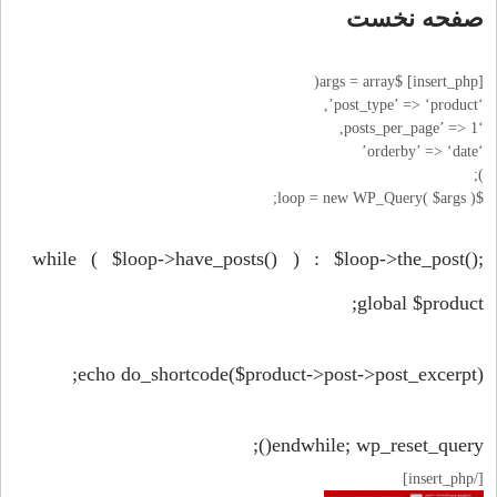
صفحه نخست
[insert_php] $args = array(
‘post_type’ => ‘product’,
‘posts_per_page’ => 1,
‘orderby’ => ‘date’
);
$loop = new WP_Query( $args );
while ( $loop->have_posts() ) : $loop->the_post();
global $product;
echo do_shortcode($product->post->post_excerpt);
endwhile; wp_reset_query();
[/insert_php]