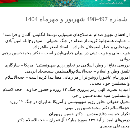
شماره 497-498 شهریور و مهرماه 1404
از افشای تجهیز صدام به سلاح‌های شیمیایی توسط انگلیس، آلمان و فرانسه!
تا حمایت همه‌جانبۀ کویت از صدام در جنگ تحمیلی – سیدروح‌الله امین‌آبادی
بی‌حجابی و خطر اضمحلال خانواده – استاد اصغر طاهرزاده
هویت ملی و هویت دینی در ایران جدایی‌ناپذیر است – دکتر محمدحسین رجبی
دوانی
بررسی دفاع از وطن اسلامی در تجاوز رژیم صهیونیستی/ آمریکا – سازگاری
تلفیق وطن و اسلام – حجه‌الاسلام‌والمسلمین سیدسجاد ایزدهی
امروز پیام عاشورا روشن‌تر از هر زمانی معنا پیدا کرده است – حجه‌الاسلام
والمسلمین جواد محدثی
امید به نصرت الهی رمز پیروزی جنگ ۱۲ روزه و حضور خداوند – حجه‌الاسلام
والمسلمین سید محمدحسین راجی
تحلیل حقوقی تجاوز رژیم صهیونیستی و آمریکا به ایران در جنگ ۱۲ روزه –
حجه‌الاسلام دکتر محمدحسین پورامینی
تکرار حماسه دفاع مقدس – دکتر حسین رویوران
درس‌های امید از آیۀ ۱۳۹ سورۀ مبارکۀ آل‌عمران – حجه‌الاسلام دکتر
محمدعلی محمدی