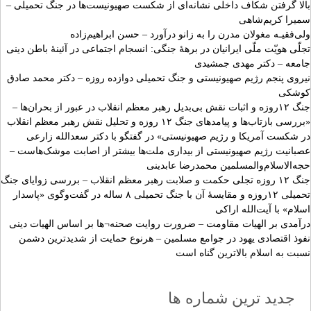
بالا گرفتن شکاف داخلی نشانه‌ای از شکست صهیونیست‌ها در جنگ تحمیلی –
سمیرا کریم‌شاهی
ولی‌فقیـه مغولان مدرن را به زانو درآورد – حسن ابراهیم‌زاده
تجلّی هویّت ملّی ایرانیان در برهۀ جنگی: انسجام اجتماعی در آئینۀ باطن دینی
جامعه – دکتر مهدی جمشیدی
نیروی پنجم رژیم صهیونیستی و جنگ تحمیلی دوازده‌ روزه – دکتر محمد صادق
کوشکی
جنگ ۱۲روزه و اثبات نقش بی‌بدیل رهبر معظم انقلاب در عبور از بحران‌ها –
«بررسی بازتاب‌ها و پیامدهای جنگ ۱۲ روزه و تحلیل نقش رهبر معظم انقلاب
در شکست آمریکا و رژیم صهیونیستی» در گفتگو با دکتر سعدالله زارعی
عصبانیت رژیم صهیونیستی از بیداری ملت‌ها بیشتر از اصابت موشک‌هاست –
حجه‌الاسلام‌والمسلمین محمدرضا عابدینی
جنگ ۱۲ روزه تجلی حکمت و صلابت رهبر معظم انقلاب – بررسی زوایای جنگ
تحمیلی ۱۲روزه و مقایسۀ آن با جنگ تحمیلی ۸ ساله در گفت‌و‌گوی «پاسدار
اسلام» با آیت‌الله اراکی
درآمدی بر الهیات مقاومت – ضرورت روایت صحنه¬ها بر اساس الهیات دینی
نفوذ اقتصادی یهود در جوامع مسلمین – هرنوع حمایت از شدیدترین دشمن
نسبت به اسلام بالاترین گناه است
جدید ترین شماره ها