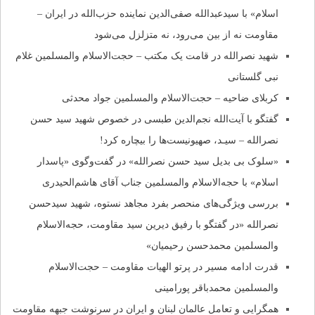
اسلام» با سیدعبدالله صفی‌الدین نماینده حزب‌الله در ایران –
مقاومت نه از بین می‌رود، نه متزلزل می‌شود
شهید نصرالله در قامت یک مکتب – حجت‌الاسلام والمسلمین غلام
نبی گلستانی
کربلای ضاحیه – حجت‌الاسلام والمسلمین جواد محدثی
گفتگو با آیت‌الله نجم‌الدین طبسی در خصوص شهید سید حسن
نصرالله – سیـد، صهیونیست‌ها را بیچاره کرد!
«سلوک بی بدیل سید حسن نصرالله» در گفت‌وگوی «پاسدار
اسلام» با حجه‌الاسلام والمسلمین جناب آقای هاشم‌الحیدری
بررسی ویژگی‌های منحصر بفرد مجاهد نستوه، شهید سیدحسن
نصرالله «در گفتگو با رفیق دیرین سید مقاومت، حجه‌الاسلام
والمسلمین محمدحسن رحیمیان»
قدرت ادامه مسیر در پرتو الهیات مقاومت – حجت‌الاسلام
والمسلمین محمدباقر پورامینی
همگرایی و تعامل عالمان لبنان و ایران در سرنوشت جبهه مقاومت