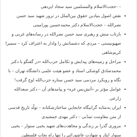
– -حجت‌الاسلام والمسلمین سید سجاد ایزدهی
نقض اصول بنیادین حقوق بین‌الملل در ترور شهید سید حسن
نصرالله – حجت‌الاسلام دکتر محمدحسین پورامینی
بازتاب منش و رهبری سید حسن نصرالله در رسانه‌های غربی و
صهیونیستی – مردی که دشمنانش را وادار به اعتراف کرد – سمیرا
کریم‌شاهی
مراحل و زمینه‌های پیدایش و تکامل حزب‌الله «در گفتگو با دکتر
محمدصادق کوشکی استاد و عضو هیئت علمی دانشگاه تهران – با
نگاه و رویکرد مردمی سید حسن ستاره حزب‌الله اوج ‌گرفت!
عوامل مؤثر بر «آتش‌بس غزه» و پیامدهای آن – دکتر سعدالله
زارعی
ایران به‌مثابه گرانیگاه جابجاییِ ساختارشکنانه – تولّد تاریخِ قدسی
از متن مقاومت تمدّنی – دکتر مهدی جمشیدی
مروری گذرا بر زندگی و مجاهدت‌های شهید یحیی سنوار – یحیی
سنوار ایثار و شهادت عاشورائی را تنها راه نجات فلسطین