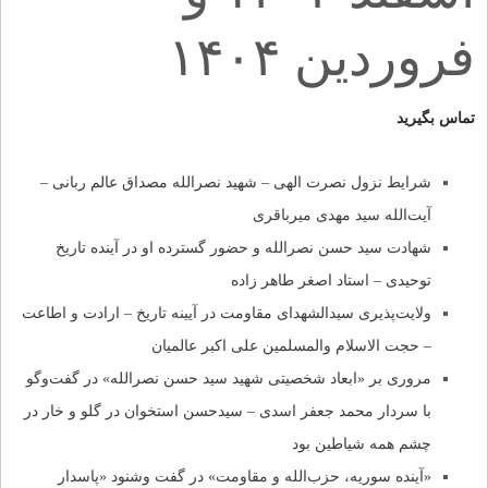
فروردین ۱۴۰۴
تماس بگیرید
شرایط نزول نصرت الهی – شهید نصرالله مصداق عالم ربانی –
آیت‌الله سید مهدی میرباقری
شهادت سید حسن نصرالله و حضور گسترده او در آینده تاریخ
توحیدی – استاد اصغر طاهر زاده
ولایت‌پذیری سیدالشهدای مقاومت در آیینه تاریخ – ارادت و اطاعت
– حجت الاسلام والمسلمین علی اکبر عالمیان
مروری بر «ابعاد شخصیتی شهید سید حسن نصرالله» در گفت‌وگو
با سردار محمد جعفر اسدی – سیدحسن استخوان در گلو و خار در
چشم همه شیاطین بود
«آینده سوریه، حزب‌الله و مقاومت» در گفت وشنود «پاسدار