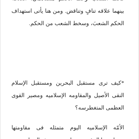
بینهما علاقه تنافٍ وتناقض. ومن هنا یأتی استهداف
الحکم الشعبَ، وسخط الشعب من الحکم.
*کیف ترى مستقبل البحرین ومستقبل الإسلام
النقی الأصیل والمقاومه الإسلامیه ومصیر القوى
العظمى المتغطرسه؟
الأمّه الإسلامیه الیوم متمثله فی مقاومتها