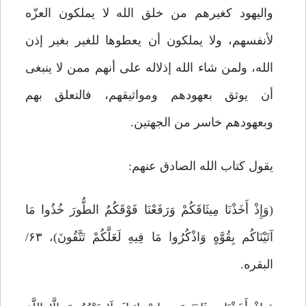
والیهود کغیرهم من خلق الله لا یملکون العزّه
لأنفسهم، ولا یملکون أن یعطوها للغیر بغیر إذن
الله، ولمن شاء الله إذلاله على أنهم ممن لا ینبغی
أن یوثق بعهودهم ومواثیقهم، فالتعلق بهم
وبعهودهم خاسر من الجهتین.
یقول کتاب الله الصادق عنهم:
(وَإِذْ أَخَذْنَا مِیثَاقَکُمْ وَرَفَعْنَا فَوْقَکُمُ الطُّورَ خُذُوا مَا
آتَیْنَاکُم بِقُوَّهٍ وَاذْکُرُوا مَا فِیهِ لَعَلَّکُمْ تَتَّقُونَ)، ۶۳/
البقره.