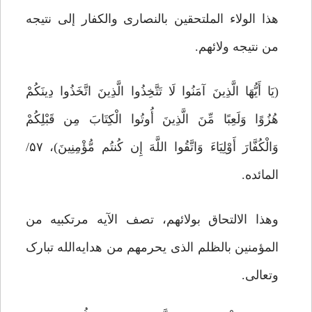
هذا الولاء الملتحقین بالنصارى والکفار إلى نتیجه
من نتیجه ولائهم.
(یَا أَیُّهَا الَّذِینَ آمَنُوا لَا تَتَّخِذُوا الَّذِینَ اتَّخَذُوا دِینَکُمْ
هُزُوًا وَلَعِبًا مِّنَ الَّذِینَ أُوتُوا الْکِتَابَ مِن قَبْلِکُمْ
وَالْکُفَّارَ أَوْلِیَاءَ وَاتَّقُوا اللَّهَ إِن کُنتُم مُّؤْمِنِینَ)، ۵۷/
المائده.
وهذا الالتحاق بولائهم، تصف الآیه مرتکبیه من
المؤمنین بالظلم الذی یحرمهم من هدایه‌الله تبارک
وتعالى.