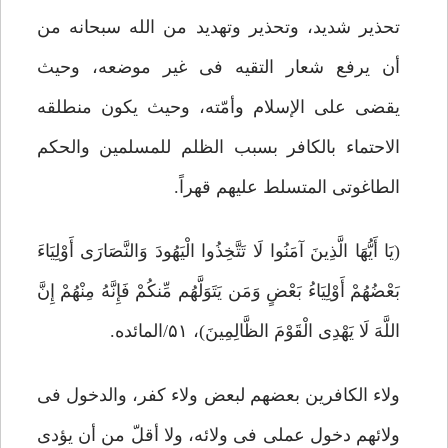
تحذیر شدید، وتحذیر وتهدید من الله سبحانه من
أن یرفع شعار التقیه فی غیر موضعه، وحیث
یقضی على الإسلام وأمّته، وحیث یکون منطلقه
الاحتماء بالکافر بسبب الظلم للمسلمین والحکم
الطاغوتی المتسلط علیهم قهراً.
(یَا أَیُّهَا الَّذِینَ آمَنُوا لَا تَتَّخِذُوا الْیَهُودَ وَالنَّصَارَى أَوْلِیَاءَ
بَعْضُهُمْ أَوْلِیَاءُ بَعْضٍ وَمَن یَتَوَلَّهُم مِّنکُمْ فَإِنَّهُ مِنْهُمْ إِنَّ
اللَّهَ لَا یَهْدِی الْقَوْمَ الظَّالِمِینَ)، ۵۱/المائده.
ولاء الکافرین بعضهم لبعض ولاء کفر، والدخول فی
ولائهم دخول عملی فی ولائه، ولا أقلّ من أن یؤدی