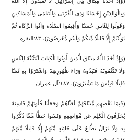
(وَإِذْ أَخَذْنَا مِیثَاقَ بَنِی إِسْرَائِیلَ لَا تَعْبُدُونَ إِلَّا اللَّهَ
وَبِالْوَالِدَیْنِ إِحْسَانًا وَذِی الْقُرْبَى وَالْیَتَامَى وَالْمَسَاکِینِ
وَقُولُوا لِلنَّاسِ حُسْنًا وَأَقِیمُوا الصَّلَاهَ وَآتُوا الزَّکَاهَ ثُمَّ
تَوَلَّیْتُمْ إِلَّا قَلِیلًا مِّنکُمْ وَأَنتُم مُّعْرِضُونَ)، ۸۳/البقره.
(وَإِذْ أَخَذَ اللَّهُ مِیثَاقَ الَّذِینَ أُوتُوا الْکِتَابَ لَتُبَیِّنُنَّهُ لِلنَّاسِ
وَلَا تَکْتُمُونَهُ فَنَبَذُوهُ وَرَاءَ ظُهُورِهِمْ وَاشْتَرَوْا بِهِ ثَمَنًا
قَلِیلًا فَبِئْسَ مَا یَشْتَرُونَ)، ۱۸۷/آل عمران.
(فَبِمَا نَقْضِهِم مِّیثَاقَهُمْ لَعَنَّاهُمْ وَجَعَلْنَا قُلُوبَهُمْ قَاسِیَهً
یُحَرِّفُونَ الْکَلِمَ عَن مَّوَاضِعِهِ وَنَسُوا حَظًّا مِّمَّا ذُکِّرُوا
بِهِ وَلَا تَزَالُ تَطَّلِعُ عَلَى خَائِنَهٍ مِّنْهُمْ إِلَّا قَلِیلًا مِّنْهُمْ