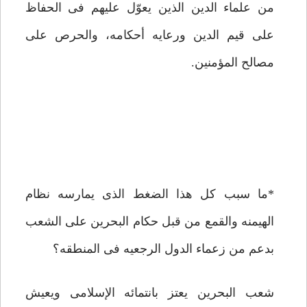
من علماء الدین الذین یعوّل علیهم فی الحفاظ
على قیم الدین ورعایه أحکامه، والحرص على
مصالح المؤمنین.
*ما سبب کل هذا الضغط الذی یمارسه نظام
الهیمنه والقمع من قبل حکام البحرین على الشعب
بدعم من زعماء الدول الرجعیه فی المنطقه؟
شعب البحرین یعتز بانتمائه الإسلامی ویعیش