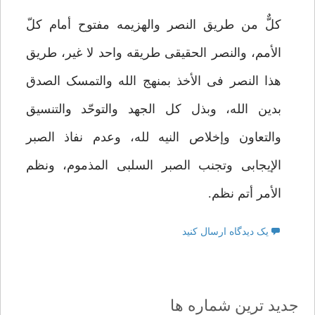
کلٌّ من طریق النصر والهزیمه مفتوح أمام کلّ
الأمم، والنصر الحقیقی طریقه واحد لا غیر، طریق
هذا النصر فی الأخذ بمنهج الله والتمسک الصدق
بدین الله، وبذل کل الجهد والتوحّد والتنسیق
والتعاون وإخلاص النیه لله، وعدم نفاذ الصبر
الإیجابی وتجنب الصبر السلبی المذموم، ونظم
الأمر أتم نظم.
یک دیدگاه ارسال کنید
جدید ترین شماره ها