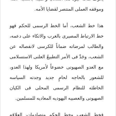
وموقفه العملی المنتصر لقضایا الأمه.
هذا خط الشعب، أما الخط الرسمی للحکم فهو
خط الارتباط المصیری بالغرب والاتکاء على دعمه،
والطالب لمرضاته ضماناً للکرسی لانفصاله عن
الشعب، وجَدَّ فی الأمر التطبیعُ العلنی الاستسلامی
مع العدو الصهیونی خضوعاً لأمریکا ولهذا العدو،
للشعور بالحاجه لحامٍ جدید وجدته السیاسه
الخاطئه للنظام الرسمی المحلی فی الکیان
الصهیونی والعصبیه الیهودیه المعادیه للمسلمین.
فخط الشعب وخط الحکم متصادمان، العلاقه