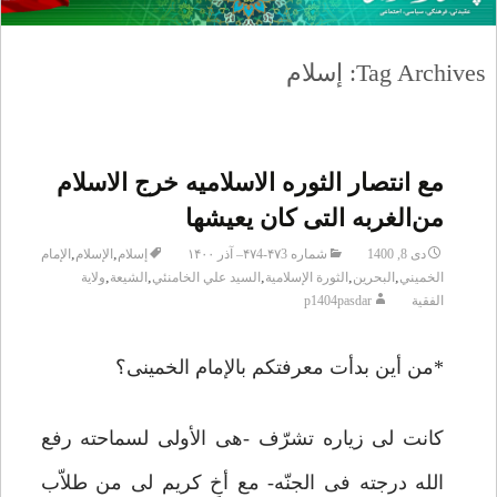
Tag Archives: إسلام
مع انتصار الثوره الاسلامیه خرج الاسلام
من‌الغربه التی کان یعیشها
,
,
دی 8, 1400
شماره ۴۷3-۴۷4– آذر ۱۴۰۰
إسلام
الإسلام
الإمام
,
,
,
,
,
الخميني
البحرين
الثورة الإسلامية
السید علي الخامنئي
الشيعة
ولاية
الفقية
p1404pasdar
*من أین بدأت معرفتکم بالإمام الخمینی؟
کانت لی زیاره تشرّف -هی الأولى لسماحته رفع
الله درجته فی الجنّه- مع أخٍ کریم لی من طلاّب