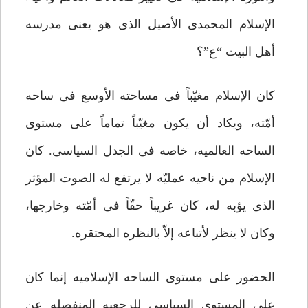
الإسلام المحمدی الأصیل الذی هو یعنی مدرسه
أهل البیت “ع”؟
کان الإسلام مغیّباً فی مساحته الأوسع فی ساحه
أمّته، ویکاد أن یکون مغیّباً تماماً على مستوى
الساحه العالمیه، خاصه فی الجدل السیاسی. کان
الإسلام من ناحیه عملیّه لا یرتفع له الصوت المؤثر
الذی یؤبه له، کان غریباً حقّاً فی أمّته وخارجها،
وکان لا ینظر لأتباعه إلاّ بالنظره المحتقره.
الحضور على مستوى الساحه الإسلامیه إنما کان
على المستوى السیاسی للرجعیه المنفصله عن