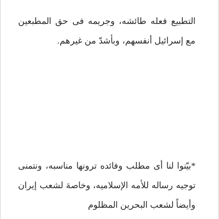
التطبیع فعله طائشه، وجریمه فی حق المطبعین
مع إسرائیل أنفسهم، وبأشدّ من غیرهم.
*بیّنوا لنا أی مطلب وفائده ترونها مناسبه، ونتمنى
توجیه رساله للأمه الإسلامیه، وخاصهَ لشعب إیران
وأیضاً لشعب البحرین المظلوم