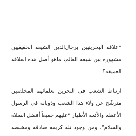
*علاقه البحرینیین برجال‌الدین الشیعه الحقیقیین
مشهوره بین شیعه العالم، ماهو أصل هذه العلاقه
العمیقه؟
ارتباط الشعب فی البحرین بعلمائهم المخلصین
مترشّح عن ولاء هذا الشعب وذوبانه فی الرسول
الأعظم والأئمه الأطهار “علیهم جمیعاً أفضل الصلاه
والسلام”، ومن وجود ثله کریمه صادقه ومخلصه