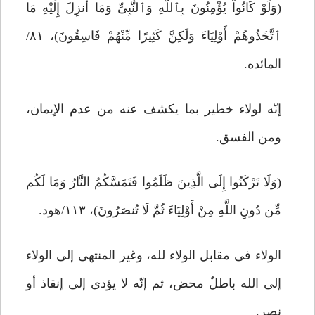
(وَلَوْ کَانُواْ یُؤْمِنُونَ بِٱللَّهِ وَٱلنَّبِىِّ وَمَا أُنزِلَ إِلَیْهِ مَا
ٱتَّخَذُوهُمْ أَوْلِیَاءَ وَلَکِنَّ کَثِیرًا مِّنْهُمْ فَاسِقُونَ)، ۸۱/
المائده.
إنّه لولاء خطیر بما یکشف عنه من عدم الإیمان،
ومن الفسق.
(وَلَا تَرْکَنُوا إِلَى الَّذِینَ ظَلَمُوا فَتَمَسَّکُمُ النَّارُ وَمَا لَکُم
مِّن دُونِ اللَّهِ مِنْ أَوْلِیَاءَ ثُمَّ لَا تُنصَرُونَ)، ۱۱۳/هود.
الولاء فی مقابل الولاء لله، وغیر المنتهی إلى الولاء
إلى الله باطلٌ محض، ثم إنّه لا یؤدی إلى إنقاذ أو
نصر.