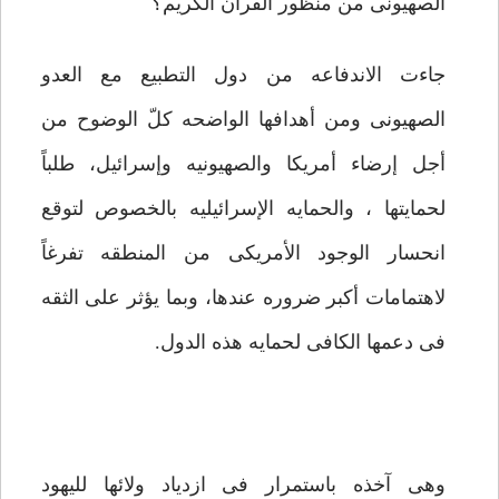
الصهیونی من منظور القرآن الکریم؟
جاءت الاندفاعه من دول التطبیع مع العدو
الصهیونی ومن أهدافها الواضحه کلّ الوضوح من
أجل إرضاء أمریکا والصهیونیه وإسرائیل، طلباً
لحمایتها ، والحمایه الإسرائیلیه بالخصوص لتوقع
انحسار الوجود الأمریکی من المنطقه تفرغاً
لاهتمامات أکبر ضروره عندها، وبما یؤثر على الثقه
فی دعمها الکافی لحمایه هذه الدول.
وهی آخذه باستمرار فی ازدیاد ولائها للیهود