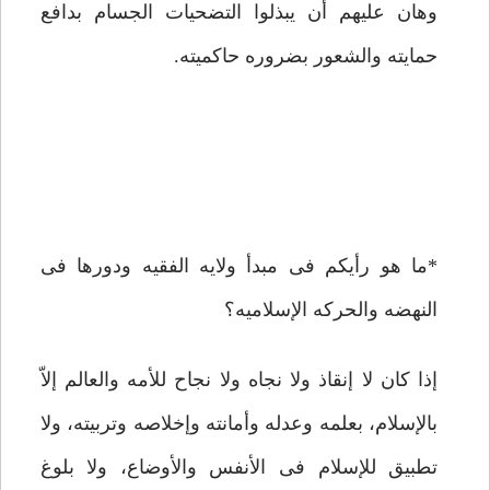
وهان علیهم أن یبذلوا التضحیات الجسام بدافع
حمایته والشعور بضروره حاکمیته.
*ما هو رأیکم فی مبدأ ولایه الفقیه ودورها فی
النهضه والحرکه الإسلامیه؟
إذا کان لا إنقاذ ولا نجاه ولا نجاح للأمه والعالم إلاّ
بالإسلام، بعلمه وعدله وأمانته وإخلاصه وتربیته، ولا
تطبیق للإسلام فی الأنفس والأوضاع، ولا بلوغ