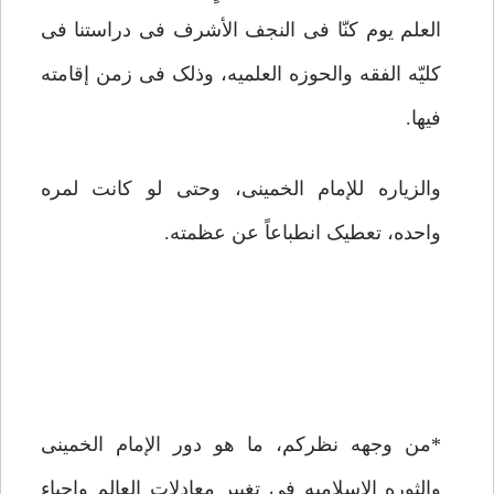
العلم یوم کنّا فی النجف الأشرف فی دراستنا فی
کلیّه الفقه والحوزه العلمیه، وذلک فی زمن إقامته
فیها.
والزیاره للإمام الخمینی، وحتى لو کانت لمره
واحده، تعطیک انطباعاً عن عظمته.
*من وجهه نظرکم، ما هو دور الإمام الخمینی
والثوره الإسلامیه فی تغییر معادلات العالم واحیاء