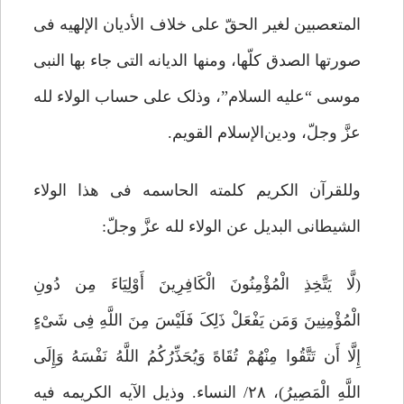
المتعصبین لغیر الحقّ على خلاف الأدیان الإلهیه فی
صورتها الصدق کلّها، ومنها الدیانه التی جاء بها النبی
موسى “علیه السلام”، وذلک على حساب الولاء لله
عزَّ وجلّ، ودین‌الإسلام القویم.
وللقرآن الکریم کلمته الحاسمه فی هذا الولاء
الشیطانی البدیل عن الولاء لله عزَّ وجلّ:
(لَّا یَتَّخِذِ الْمُؤْمِنُونَ الْکَافِرِینَ أَوْلِیَاءَ مِن دُونِ
الْمُؤْمِنِینَ وَمَن یَفْعَلْ ذَلِکَ فَلَیْسَ مِنَ اللَّهِ فِی شَیْءٍ
إِلَّا أَن تَتَّقُوا مِنْهُمْ تُقَاهً وَیُحَذِّرُکُمُ اللَّهُ نَفْسَهُ وَإِلَى
اللَّهِ الْمَصِیرُ)، ۲۸/ النساء. وذیل الآیه الکریمه فیه