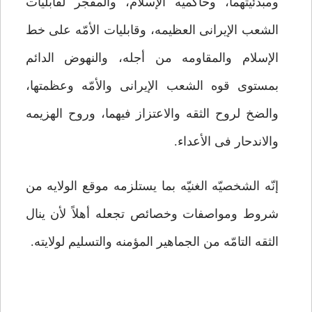
ومبدئیتهما، وحاکمیه الإسلام، والمفجّر لقابلیات
الشعب الإیرانی العظیمه، وقابلیات الأمّه على خط
الإسلام والمقاومه من أجله، والنهوض الدائم
بمستوى قوه الشعب الإیرانی والأمّه وعظمتها،
والضخ لروح الثقه والاعتزاز فیهما، وروح الهزیمه
والاندحار فی الأعداء.
إنّه الشخصیّه الغنیّه بما یستلزمه موقع الولایه من
شروط ومواصفات وخصائص تجعله أهلاً لأن ینال
الثقه التامّه من الجماهیر المؤمنه والتسلیم لولایته.