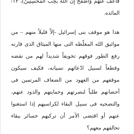
فَاعْفُ عَنْهُمْ وَاصْفَحْ إِنَّ اللَّهَ یُحِبُّ الْمُحْسِنِینَ)، ۱۳/
المائده.
هذا هو موقف بنی إسرائیل -إلاّ قلیلاً منهم – من
مواثیق الله المغلّظه التی منها المیثاق الذی قارنه
رفع الطور فوقهم تخویفاً شدیداً لهم من نقضه
وقطعاً لسبیل ادّعائهم نسیانه، فکیف سیکون
موقفهم من العهود من الضعاف المرتمین فی
أحضانهم طلباً لنصرتهم وحمایتهم والذود عنهم،
والتضحیه فی سبیل البقاء لکراسیهم إذا استغنوا
عنهم أو اقتضى الأمر أن ترکبهم خسائر ببقاء
تحالفهم معهم؟