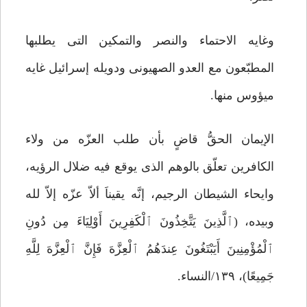
وغایه الاحتماء والنصر والتمکین التی یطلبها
المطبّعون مع العدو الصهیونی ودویله إسرائیل غایه
میؤوس منها.
الإیمان الحقُّ قاضٍ بأن طلب العزّه من ولاء
الکافرین تعلّق بالوهم الذی یوقع فیه ضلال الرؤیه،
وایحاء الشیطان الرجیم، إنَّه یقیناَ ألاّ عزّه إلاّ لله
وبیده، (ٱلَّذِینَ یَتَّخِذُونَ ٱلْکَفِرِینَ أَوْلِیَاءَ مِن دُونِ
ٱلْمُؤْمِنِینَ أَیَبْتَغُونَ عِندَهُمُ ٱلْعِزَّهَ فَإِنَّ ٱلْعِزَّهَ لِلَّهِ
جَمِیعًا)، ۱۳۹/النساء.