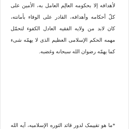
لأهدافه إلا بحکومه العالِم العامل به، الأمین على
کلّ أحکامه وأهدافه، القادر على الوفاء بأمانته،
کان لابد من ولایه الفقیه العادل الکفوء لتحمّل
مهمه الحکم الإسلامی العظیم الذی لا یهمّه شیء
کما یهمّه رضوان الله سبحانه وغضبه.
*ما هو تقییمک لدور قائد الثوره الإسلامیه، آیه الله