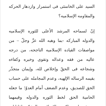
السید علی الخامنئی فی استمرار وازدهار الحرکه
والمقاومه الإسلامیه؟
إنّ لسماحه المرشد الأعلى للثوره الإسلامیه
والدوله المبارکه -بما وهبه الله عزَّ وجلّ – من
مواصفات القیاده الإسلامیه الناجحه، من درجه
عالیه من فقه وعداله وتقوى وخبره وکفاءه
وشجاعه فی الحقّ وإخلاص لله، وإیمان متجذّر
بقیمه الرساله الإلهیه، وعدم المجامله على حساب
الحق للصدیق، وعدم الضعف أمام العدوّ؛ ما جعله
الحامیهَ الحق لخط الثوره والدوله وقیمهما