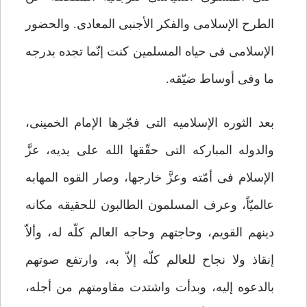
الطرح الإسلامی والفکر الأجنبی المعادی. والحضور
الإسلامی فی حیاه المسلمین کنت إنّما تجده بدرجه
ما وفی أوساط ضیّقه.
بعد الثوره الإسلامیه التی فجّرها الإمام الخمینی،
والدوله المبارکه التی حقّقها الله على یدیه، عزَّ
الإسلام فی أمّته وعزَّ خارجها، وصار القوه المهابه
عالمیّاً، وعرف المسلمون الطالبون للحقیقه مکانه
دینهم القویم، وحاجتهم وحاجه العالم کلّه له، وألاّ
إنقاذ ولا نجاح للعالم کلّه إلاّ به، وارتفع صوتهم
بالدعوه إلیه، وبدأت واشتدت مقاومتهم من أجله،