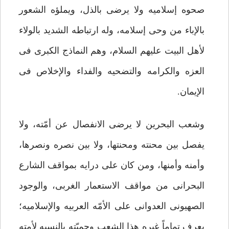
صحوه إسلامیه ولا یرضى بالذل، ویملؤه الشعور
بالإباء من وحی إسلامه، وله ارتباطه الشدید بالولاء
لأهل البیت علیهم السلام، وهم النماذج الکبرى فی
العزه والکرامه والتضحیه والفداء والإخلاص فی
الإیمان.
وشعب البحرین لا یرضى الانفصال عن أمّته، ولا
یفصل بین محنته ومحنتها، ولا بین نصره ونصرها،
وأمنه وأمنها، ومن کان على درایه بمواقف الشارع
البحرانی من مواقف الاستعمار الغربی، والوجود
الصهیونی العدوانی على الأمّه العربیه والإسلامیه؛
یعرف تماماً غیره هذا الشعب وحمیّته بالنسبه لأمته