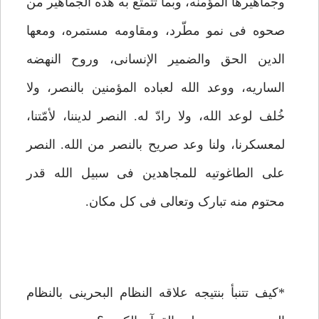
وجماهیرها المؤمنه، وبما تتمتع به هذه الجماهیر من
صحوه فی نمو مطّرد، ومقاومه مستمره، ومعها
الدین الحق والضمیر الإنسانی، وروح النهضه
الساریه، ووعد الله لعباده المؤمنین بالنصر، ولا
خُلف لوعد الله، ولا رادّ له. النصر لدیننا، لأمّتنا،
لمعسکرنا، ولنا وعد صریح بالنصر من الله. النصر
على الطاغوتیه للمجاهدین فی سبیل الله قدر
محتوم منه تبارک وتعالى فی کل مکان.
*کیف تتنبأ بنتیجه علاقه النظام البحرینی بالنظام