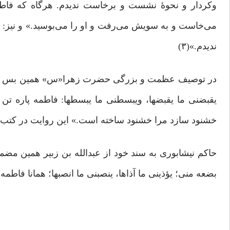
وکردار و نحوۀ نشست و برخاست ندیدم. هرگاه که فا
می‌خاست و به سویش می‌رفت و او را می‌بوسید.» و نیز:
ندیدم.»(۳)
در توصیف عظمت و بزرگی حضرت زهرا«س» همین بس که حض
یقبضنی ما یقبضها، ویبسطنی ما یبسطها: فاطمه پاره تن م
خشنود سازد مرا خشنود ساخته است.» این روایت در کتب 
حاکم نیشابوری به سند خود از عبدالله بن زبیر همین مض
بضعه منی؛ یؤذینی ما آذاها، ینصبنی ما انصبها؛ همانا فاطم