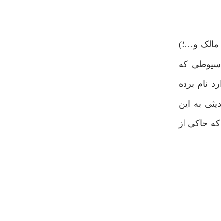
مالک و…؛)
سیوطی که
د نام برده
دیثی به این
ه حاکی از