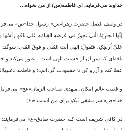
خداوند می‌فرماید: ای فاطمه(س) از من بخواه…
در وصف فضل حضرت زهرا«س» رسول خدا«ص» می‌فرمایند: «فی ذِکرِ 
إنَّهَا الجارِیَهُ الَّتی تَجوزُ فی عَرصَهِ القِیامَهِ عَلی ناقَهٍ رَأسُها 
عَلَیَّ اُرضِکِ، فَتَقولُ: إلهی أنتَ المُنی و فَوقَ المُنی
ناقه‌‌ای که سرِ آن از خشیتِ الهی است…عبور می‌کند و خداو
عطا کنم و آرزو کن تا خشنودت گردانم»؛ و فاطمه «علیهاالسلام
و قطب عالم امکان، مـهدی صـاحب الزمان«عج» می‌فرمایند: «و ف
خدا«ص» سرمشقى نیکو برای من اسـت.»(۶)