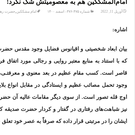
امام‌المشککین هم به معصومیتش شک نکرد!
,
آوریل 11, 2022
شماره ۴۷۵-۴۷۶– اسفند ۱۴۰۰
امام مشککین
حضرت زهر
اشاره:
بیان ابعاد شخصیتی و اقیانوس فضایل وجود مقدس حضرت
که با استناد به منابع معتبر روایی و رجالی مورد اتفاق
قاصر است. کسب مقام عظیم در بعد معنوی و معرفتـی، 
وجود تحمل مصائب عظیم و ایستادگی در مقابل انواع بلایا د
اوج قله تصور است. از سوی دیگر مقامات عالیه آن ح
نیز شباهت‌های رفتاری
در
گفتار و کردار حضرت صدیقه کبر
ایشان را در مرتبتی قرار داده که صرفاً به عصر خود تعلق ن