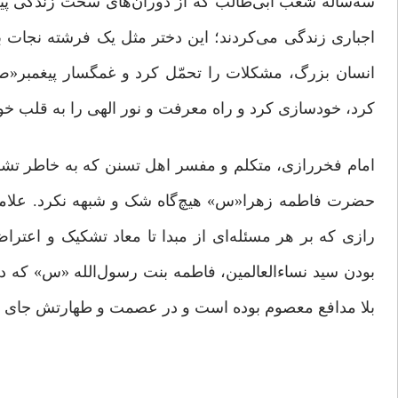
سه‌ساله شعب ابی‌طالب که از دوران‌های سخت زندگی پیغ
اجباری زندگی می‌کردند؛ این دختر مثل یک فرشته نجات ب
انسان بزرگ، مشکلات را تحمّل ‌کرد و غمگسار پیغمبر«ص
کرد، خودسازی کرد و راه معرفت و نور الهی را به قلب خود 
امام فخررازی، متکلم و مفسر اهل تسنن که به خاطر تش
حضرت فاطمه زهرا«س» هیچ‌گاه شک و شبهه نکرد. علامه آی
رازی که بر هر مسئله‌ای از مبدا تا معاد تشکیک و اعترا
بودن سید نساء‎العالمین، فاطمه بنت رسول‌ال
بلا مدافع معصوم بوده است و در عصمت و طهارتش جای شک