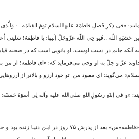
فَضلِ فاطِمَهَ علیهاالسلام یَومَ القِیامَهِ ـ.: وَالَّذی نَفس
مِن خَشیَهِ اللّه‏…فَیو حِی اللّه‏ عَزَّوجَلَّ إلَیها: یا فاطِمَهُ! سَلینی اُع
: سوگند به آنکه‏ جانم در دست اوست، او بانویی است که در صحنه قی
ند عزّ و جلّ به او وحی می‏‌فرماید که: «ای فاطمه! از من بخو
» می‏‌گوید:‌ ای معبود من! تو خود آرزو و بالاتر از آرزوهایی.»
ی إبنَهِ رسُولِ‌اللهِ صلی‌الله علیه وآله لِی أسوَهٌ حَسَنَه
در کافی شریف است کـه حضرت صادق«ع» می‌فرمایند: «فاطمه«س» بعد از پدرش ۷۵ روز در ایـ