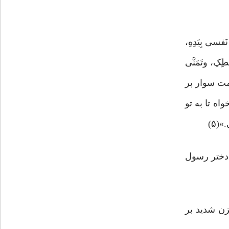
ی بِیَدِهِ،
طِکِ، وتَمَنَّی
امت سوار بر
اه تا به تو
(۵)
: دختر رسول
ن دنیـا زنده بود و حزن شدید بر