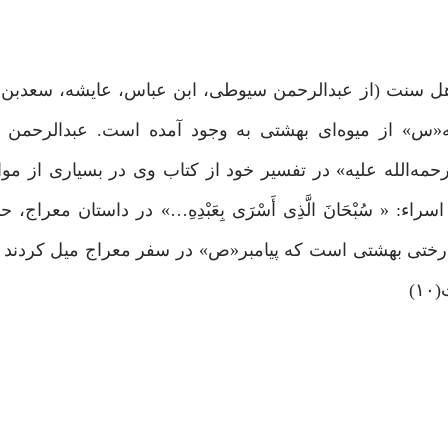
اهل سنت (از عبدالرحمن سیوطی، ابن عباس، عایشه، سعدبن 
 از میوه‌ای بهشتی به وجود آمده است. عبدالرحمن 
ه‌الله علیه» در تفسیر خود از کتاب وی در بسیاری از موار
: « سُبْحَانَ الَّذِی أَسْرَى بِعَبْدِهِ…» در داستان معراج، ح
ختی بهشتی است که پیامبر«ص» در سفر معراج میل کردند ک
)