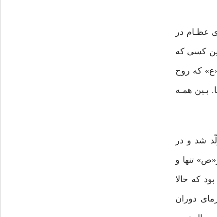
بیـای عظـام در
این کسی که
«ع» که روح
 بـین همـه
د شد و در
«ص» تنها و
ود که حالا
مای دوران