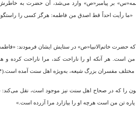
طمه«س» بر پیامبر«ص» وارد می‌شد، آن حضرت به خاطرش 
 «ما رأیت احداً قط اصدق من فاطمه: هرگز کسی را راستگوت
رت خاتم‌الانبیا«ص» در ستایش ایشان فرمودند: «فاطمه 
ن است. هر آنکه او را ناراحت کند، مرا ناراحت کرده و هر 
مختلف مفسران بزرگ شیعه، به‌ویژه اهل سنت آمده است.(۴)
مون را که در صحاح اهل سنت نیز موجود است، نقل می‌کند: «
ه پاره تن من است هرچه او را بیازارد مرا آزرده است.»