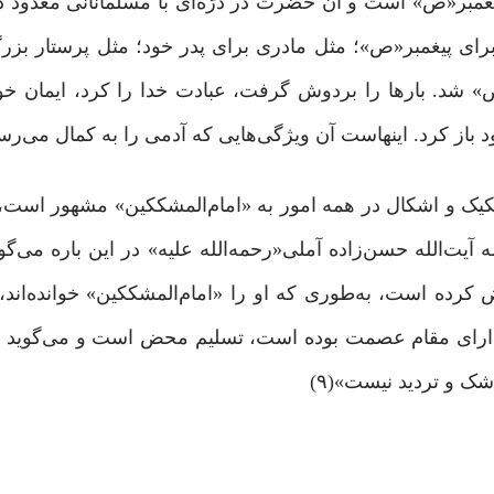
مبر«ص» است و آن حضرت در درّه‌ای با مسلمانانی معدود در
رای پیغمبر«ص»؛ مثل مادری برای پدر خود؛ مثل پرستار بزر
» شد. بارها را بردوش گرفت، عبادت خدا را کرد، ایمان خو
باز کرد. اینهاست آن ویژگی‌هایی که آدمی را به کمال می‌رساند
کیک و اشکال در همه امور به «امام‌المشککین» مشهور است
ت‌الله حسن‌زاده آملی«رحمه‌الله علیه» در این باره می‌گ
ض کرده است، به‌طوری که او را «امام‌المشککین» خوانده‌اند
له «س» که دارای مقام عصمت بوده است، تسلیم محض است و می‌گوید
 و تردید نیست»(۹)