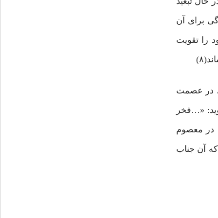
 حال تبعید
گی برای آن
د را تقویت
(۸)
، در عصمت
وید: «…فخر
، در معصوم
 که آن جناب