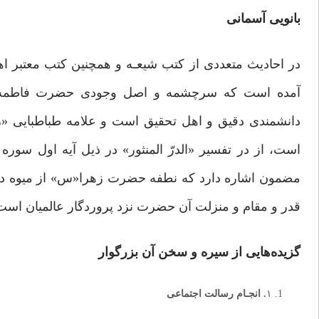
بانویی آسمانی
در احادیث متعددی از کتب شیعـه و همچنین کتب معتبر 
آمده است که سرچشمه و اصل وجودی حضرت فاطمه«س»
دانشمندى دقیق و اهل تحقیق است و علامه طباطبایی «رحم
است، از در تفسیر «الدرّ المنثور» در ذیل آیه اول سوره اسراء
مضمون اشاره دارد که نطفه حضرت زهرا«س» از میوه در
قدر و مقام و منزلت آن حضرت نزد پروردگار عالمیان است(۱۰
گزیده‌هایی از سیره و سخن آن بزرگوار
۱
. انجـام رسالت اجتماعی