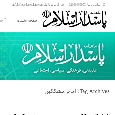
تماس با ما: 02166969953
ارتباط با ما: info[at]pasdareeslam.com
Skip
to
صفحه نخست
آرشی
content
Tag Archives: امام مشککین