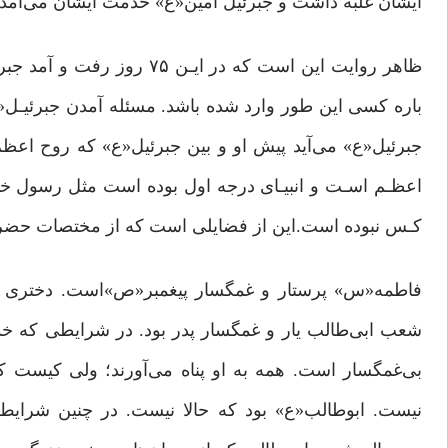
ایشان غلبه داشت و جبرئیل امین«ع» خدمت ایشان می‌آمد و
ظاهر روایت این است که در ا
باره کسی این طور وارد شده باشد. مسئله آمدن جبرئیـل
جبرئیل«ع» می‌آید پیش او و بین جبرئیل«ع» که روح اعظم 
اعظـم اسـت و انبیـای درجه اول بوده است مثل رسول خدا
کـس نبوده است.این از فضایلی است که از مختصات حضرت ص
فاطمه«س» پرستار و غمگسار پیغمبر«ص»است. دختری که 
شعب ابی‌طالب یار و غمگسار پدر بود. در شرایطی که خدی
بی‌غمگسار است. همه به او پناه می‌آورند؛ ولی کیست که
نیست. ابوطالب«ع» بود که حالا نیست. در چنین شرایط