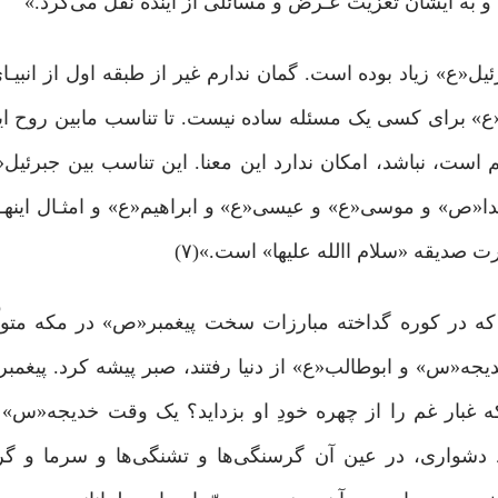
 به ایشان تعزیت عـرض و مسائلی از آینده نقل می‌کرد.»
یـن ۷۵ روز رفت و آمد جبرئیل«ع» زیاد بوده است. گمان ندارم غیر از طبقه اول از ان
«ع» برای کسی یک مسئله ساده نیست. تا تناسب مابین روح 
است، نباشد، امکان ندارد این معنا. این تناسب بین جبرئیل
«ص» و موسی«ع» و عیسی«ع» و ابراهیم«ع» و امثـال اینهـا.
دیقه «سلام االله علیها» است.»(۷)
در کوره‌ گداخته مبارزات سخت پیغمبر«ص» در مکه متولّ
جه«س» و ابوطالب«ع» از دنیا رفتند، صبر پیشه کرد. پیغمبر
 غبار غم را از چهره خودِ او بزداید؟ یک وقت خدیجه«س» ب
 دشواری، در عین آن گرسنگی‌ها و تشنگی‌ها و سرما و گر