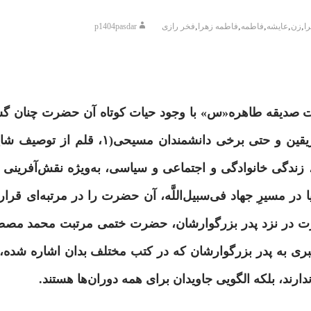
,
,
,
,
,
ا
زن
عایشه
فاطمه
فاطمه زهرا
فخر رازی
p1404pasdar
‌ صدیقه‌ طاهره«س» با وجود حیات کوتاه آن حضرت چنان گ
 فریقین و حتی برخی دانشمندان مسیحی
(۱
، قلم از توصیف شای
زندگی خانوادگی و اجتماعی و سیاسی، به
ویژه نقش‌آفرینی د
ر مسیرِ جهاد فی‌سبیل‌اللَّه، آن حضرت را در مرتبه‌ای قرار 
ضرت در نزد پدر بزرگوارشان، حضرت ختمی مرتبت محمد م
ی به پدر بزرگوارشان که در کتب مختلف بدان اشاره شده، 
دارند، بلکه الگویی جاویدان برای همه دوران‌ها هستند.