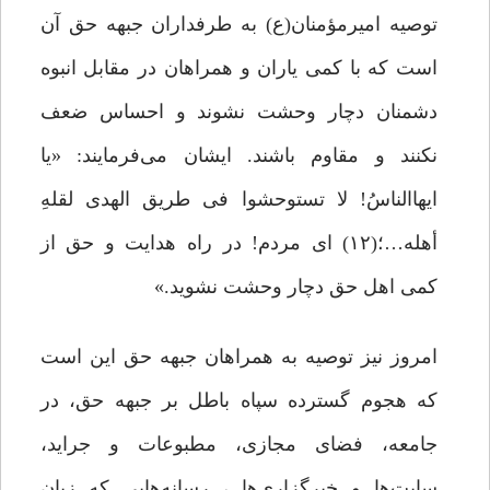
توصیه امیرمؤمنان(ع) به طرفداران جبهه حق آن
است که با کمی یاران و همراهان در مقابل انبوه
دشمنان دچار وحشت نشوند و احساس ضعف
نکنند و مقاوم باشند. ایشان می‌فرمایند: «یا
ایهاالناسُ! لا تستوحشوا فی طریق الهدی لقلهِ
أهله…؛(۱۲) ای مردم! در راه هدایت و حق از
کمی اهل حق دچار وحشت نشوید.»
امروز نیز توصیه به همراهان جبهه حق این است
که هجوم گسترده سپاه باطل بر جبهه حق، در
جامعه، فضای مجازی، مطبوعات و جراید،
سایت‌ها و خبرگزاری‌ها ، رسانه‌هایی که زبان