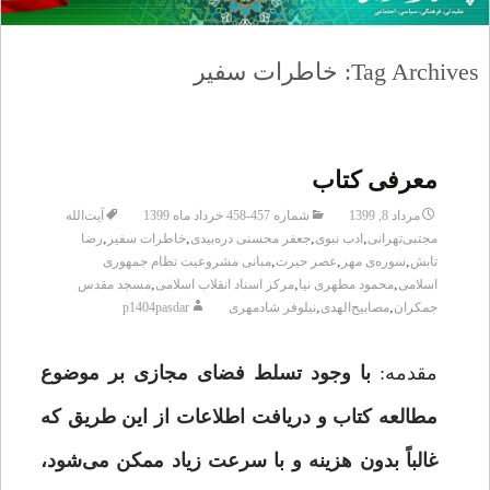
Tag Archives: خاطرات سفیر
معرفی کتاب
مرداد 8, 1399
شماره 457-458 خرداد ماه 1399
آیت‌الله
,
,
,
,
مجتبی‌تهرانی
ادب نبوی
جعفر محسنی دره‌بیدی
خاطرات سفیر
رضا
,
,
,
تابش
سوره‌ی مهر
عصر حیرت
مبانی مشروعیت نظام جمهوری
,
,
,
اسلامی
محمود مطهری نیا
مرکز اسناد انقلاب اسلامی
مسجد مقدس
,
,
جمکران
مصابیح‌الهدی
نیلوفر شادمهری
p1404pasdar
مقدمه:
با وجود تسلط فضای مجازی بر موضوع
مطالعه کتاب و دریافت اطلاعات از این طریق که
غالباً بدون هزینه و با سرعت زیاد ممکن می‌شود،