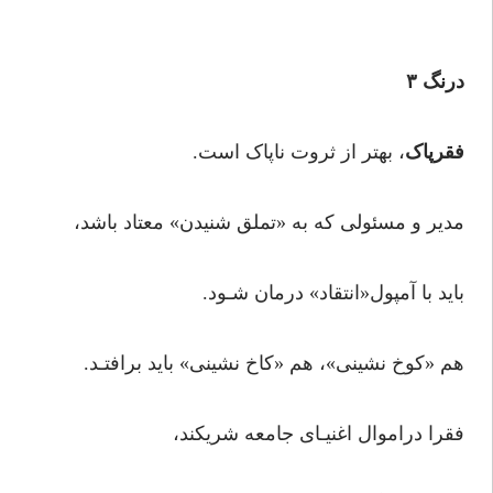
درنگ ۳
فقرپاک
، بهتر از ثروت ناپاک است.
مدیر و مسئولی که به «تملق شنیدن» معتاد باشد،
باید با آمپول«انتقاد» درمان شـود.
هم «کوخ نشینی»، هم «کاخ نشینی» باید برافتـد.
فقرا دراموال اغنیـای جامعه شریکند،