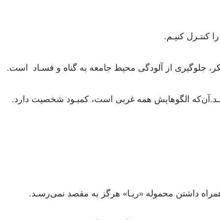
ا کنتـرل کنیـم.
نکر، جلوگیری از آلودگی محیط جامعه به گناه و فسـاد است.
ـد.آن‌که الگوهایش همه غربی است، کمبـود شخصیت دارد.
مراه داشتن محموله «ریـا» هرگز به مقصد نمی‌رسـد.