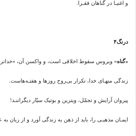
و اغنیـا در گناهان فقـرا.
درنگ۴
«گناه
» ویروس سقوط اخلاقی است، و واکسن آن، «خدات
زندگی منهـای خدا، تکرار بی‌روح روزها و هفتـه‌هاست.
پیروان آرایش و تجمّل، ویترین و بوتیک سیّار دیگراننـد!
ایمـان مذهبـی را، باید از ذهن به زندگی آورد و از زبان به 