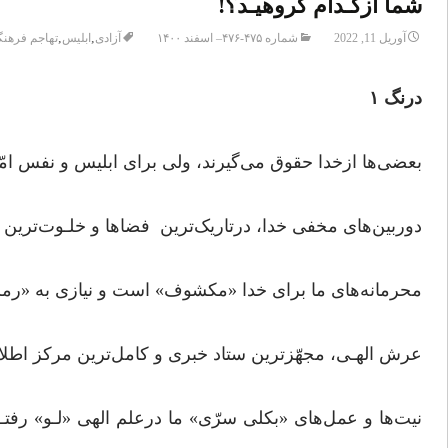
شما ازکـدام گروهیـد؟!
,
,
آوریل 11, 2022
شماره ۴۷۵-۴۷۶– اسفند ۱۴۰۰
آزادی
ابلیس
تهاجم فرهن
درنگ ۱
بعضی‌ها ازخدا حقوق می‌گیرند، ولی برای ابلیس و نفس امّـا
دوربین‌های مخفی خدا، درتاریک‌ترین فضاها و خلـوت‌ترین ج
محرمانه‌های ما برای خدا «مکشوف» است و نیازی به «ر
عرش الهـی، مجهّزترین ستاد خبری و کامل‌ترین مرکز اطل
نیت‌ها و عمل‌های «بکلی سرّی» ما درعلم الهی «لـو» رفتـ