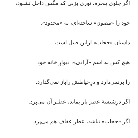
اگر جلوی پنجره، توری بزنی که مگس داخل نشـود،
خود را «مصون» ساخته‌ای، نه «محدود».
داستان «حجاب» ازاین قبیل است.
هیچ کس به اسم «آزادی»، دیوارِ خانه خود
را برنمی‌دارد و درِحیاطش راباز نمی‌گذارد.
اگر درِشیشۀ عطر باز بماند، عطـر آن می‌پرد.
اگر «حجاب» نباشد، عطر عفاف هم می‌پرد.