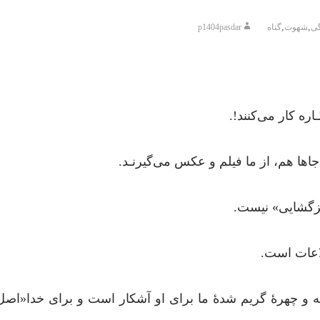
,
,
گی
شهوت
گناه
p1404pasdar
ره کار می‌کنند!.
اها هم، از ما فیلم و عکس می‌گیرنـد.
مزگشایی» نیست.
اعات است.
ه و چهرۀ گریم شدۀ ما برای او آشکار است و برای خدا«اصل» 