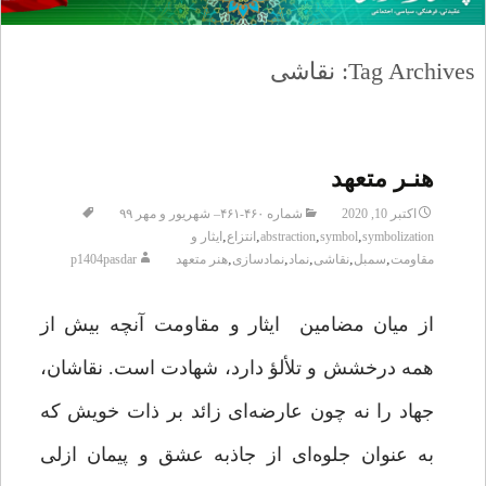
Tag Archives: نقاشی
هنـر متعهد
اکتبر 10, 2020
شماره ۴۶۰-۴۶۱– شهریور و مهر ۹۹
,
,
,
,
symbolization
symbol
abstraction
انتزاع
ایثار و
,
,
,
,
,
مقاومت
سمبل
نقاشی
نماد
نمادسازی
هنر متعهد
p1404pasdar
از میان مضامین ایثار و مقاومت آنچه بیش از
همه درخشش و تلألؤ دارد، شهادت است. نقاشان،
جهاد را نه چون عارضه‌ای زائد بر ذات خویش که
به عنوان جلوه‌ای از جاذبه عشق و پیمان ازلی