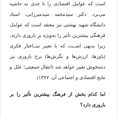
است که عوامل اقتصادی را تا حدی به حاشیه
می‌برد. دکتر سیدمحمد سیدمیرزایی، استاد
دانشگاه شهید بهشتی نیز معتقد است که ﻋﻮاﻣﻞ
ﻓﺮﻫﻨﮕﯽ ﺑﯿﺸﺘﺮﯾﻦ ﺗﺄﺛﯿﺮ را ﺑﻪ‌وﯾﮋه ﺑﺮ ﺑﺎروری دارﻧﺪ،
زﯾﺮا ﺑﺪﯾﻬﯽ اﺳــﺖ ﮐﻪ ﺑﺎ ﺗﻐﯿﯿﺮ ﺳــﺎﺧﺘﺎر ﻓﮑﺮی
(ﺑﺎورﻫﺎ، ارزشﻫﺎ و ﻧﮕﺮشﻫﺎ) ﻧﺮخ ﺑﺎروری ﻧﯿﺰ
دﺳﺘﺨﻮش ﺗﻐﯿﯿﺮ ﺧﻮاﻫﺪ ﺷﺪ (اﻧﺘﻘﺎل ﺟﻤﻌﯿﺘﯽ؛ ﻋﻠﻞ و
ﻧﺘﺎﯾﺞ اﻗﺘﺼﺎدی و اﺟﺘﻤﺎﻋﯽ آن، ۱۳۷۷)
اما کدام بخش از فرهنگ بیشترین تأثیر را بر
باروری دارد؟