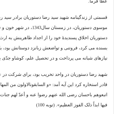
عطا فرما.
قسمتی از زندگینامه شهید سید رضا دستوریان برادر سید ر
موسوی دستوریان، در زمستان سال1343، در شهر خون و قیام، چشم به جهان گشود. شهید
دستوریان اخلاق پسندیدۀ خود را از اجداد طاهرینش به ارث
بسنده می کرد، فروتنی و تواضعش زبانزد دوستانش بود، با
نیازهای شبانه می پرداخت و در تحصیل علم، کوشاو جدّی بو
شهید رضا دستوریان در واحد تخریب بود، برای شرکت در ع
قادر استخاره کرد این آیه آمد: «و السابقونالاولون من المها
اتبعوهم باحسان رضی الله عنهم رضوا عنه و أعدّ لهم جنات ت
فیها ابداً ذلک الفوز العظیم». (توبه 100)