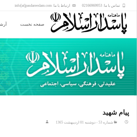
تماس با ما: 02166969953
ارتباط با ما: info[at]pasdareeslam.com
Skip
to
صفحه نخست
آرشی
content
پيام شهيد
شماره 53 - دوشنبه 01 ارديبهشت 1365