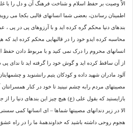
الاّ وصیت بر حفظ اسلام و شناخت فرهنگ آن و دل را با غل
اطمینان رساندن، بعضی شما انسانهای قالبی بکجا می روید. ش
بندهای دنیا محکم گره کرده اید و با آرزوهای پی در پی ، ع
محاسبه کرده ایدو خود را در قالبهایی محکم کرده اید که ه
انسانهای محروم را درک نمی کنید و با مربوط دادن حفظ این
از آن ساقط کرده اید و گوش خود را گرفته اید تا ندای پی د
آلود مادران شهید داده و کودکان یتیم رانشنوید و چشمهایتان 
مصیبتهای مردم رابه چشم نبینید تا خود در کنار همسرانتان آر
بازایستید که بقول علی (ع) هیچ چیز این بندهای دنیا را از ج
الا در زیر دندانهای مصیبتها شماها – ای انسانها کمی سستی
هجوم روحی داشته باشید که خداوندهمۀ ما را در راه عشق