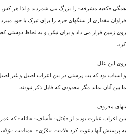
همگی «کعبه مشرفه» را بزرگ می شمردند و لذا هر کس از
فراوان مقداری از سنگهای حرم را برای تبرک با خود میبرد
روی زمین قرار می داد و برای تیمّن و به لحاظ دوستی ک
کرد.
روی این علل
و اسباب بود که بت پرستی در بین اعراب اصیل و غیر اصی
ما بین آنان نماند مگر معدودی که قابل ذکر نبودند.
بتهای معروف
بین اعراب عبارت بودند از «هُبَل» «اُساف» «نائله» که عمر
به پرستش آنها دعوت کرد «لات»، «عُزّی»، «منات»، «وُدّ»، «