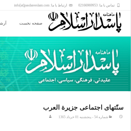
تماس با ما: 02166969953
ارتباط با ما: info[at]pasdareeslam.com
Skip
to
صفحه نخست
آرشی
content
سنّتهای اجتماعی جزیرة العرب
شماره 54 - پنجشنبه 01 خرداد 1365