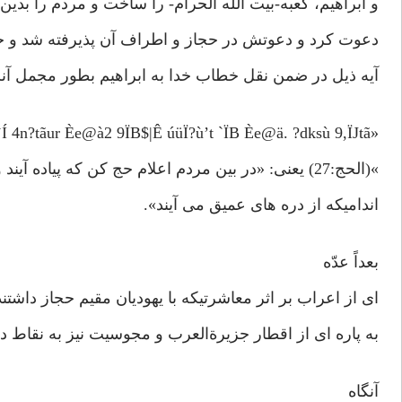
و ابراهیم، کعبه-بیت الله الحرام- را ساخت و مردم را بدین
دعوت کرد و دعوتش در حجاز و اطراف آن پذیرفته شد و حج
آیه ذیل در ضمن نقل خطاب خدا به ابراهیم بطور مجمل آنر
«bÏir&ur Îû Ä¨$¨Y9$# Ædkptø:$$Î/ qè?ù’t Zw%y`Í 4n?tãur Èe@à2 9ÏB$|Ê úüÏ?ù’t `ÏB Èe@ä. ?dksù 9,ÏJtã
»(الحج:27) یعنی: «در بین مردم اعلام حج کن که پیاده آیند و بر اسبان لاغر
اندامیکه از دره های عمیق می آیند».
بعداً عدّه
ای از اعراب بر اثر معاشرتیکه با یهودیان مقیم حجاز داشت
به پاره ای از اقطار جزیرةالعرب و مجوسیت نیز به نقاط د
آنگاه