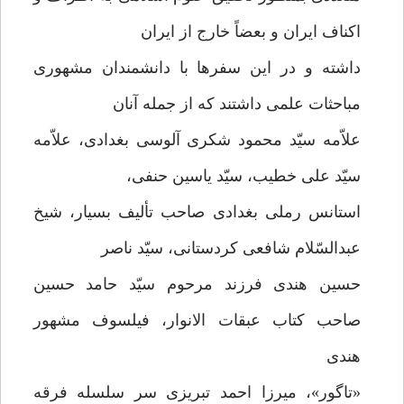
اکناف ایران و بعضاً خارج از ایران
داشته و در این سفرها با دانشمندان مشهوری
مباحثات علمی داشتند که از جمله آنان
علاّمه سیّد محمود شکری آلوسی بغدادی، علاّمه
سیّد علی خطیب، سیّد یاسین حنفی،
استانس رملی بغدادی صاحب تألیف بسیار، شیخ
عبدالسّلام شافعی کردستانی، سیّد ناصر
حسین هندی فرزند مرحوم سیّد حامد حسین
صاحب کتاب عبقات الانوار، فیلسوف مشهور
هندی
«تاگور»، میرزا احمد تبریزی سر سلسله فرقه