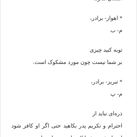
* اهواز- برادر،
م- ب
توبه کنید چیزی
بر شما نیست چون مورد مشکوک است.
* تبریز- برادر،
م- پ
ذره‌ای نباید از
احترام و تکریم پدر بکاهید حتی اگر او کافر شود