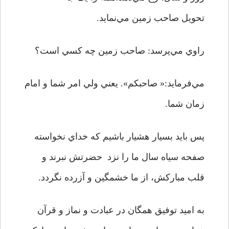
تحويل صاحب زمين مي‌نمايد.
راوي مي‌پرسد: صاحب زمين چه کسي است؟
مي‌فرمايد:« صاحبکم». يعني ولي امر شما و امام
زمان شما.
پس بايد بسيار هشيار باشيم که خداي نخواسته
صفحه سياه سال ما را نزد حضرتش نبرند و
قلب مبارکش، از ما خشمگين و آزرده نگردد.
به اميد توفيق همگان در عبادت و نماز و قرآن