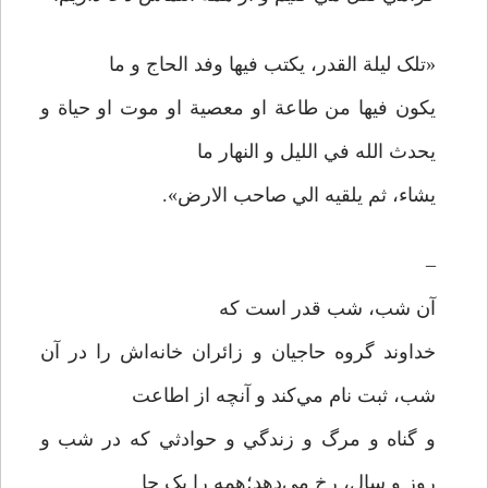
«تلک ليلة القدر، يکتب فيها وفد الحاج و ما
يکون فيها من طاعة او معصية او موت او حياة و
يحدث الله في الليل و النهار ما
يشاء، ثم يلقيه الي صاحب الارض».
–
آن شب، شب قدر است که
خداوند گروه حاجيان و زائران خانه‌اش را در آن
شب، ثبت نام مي‌کند و آنچه از اطاعت
و گناه و مرگ و زندگي و حوادثي که در شب و
روز و سال، رخ مي‌دهد؛‌همه را يک جا