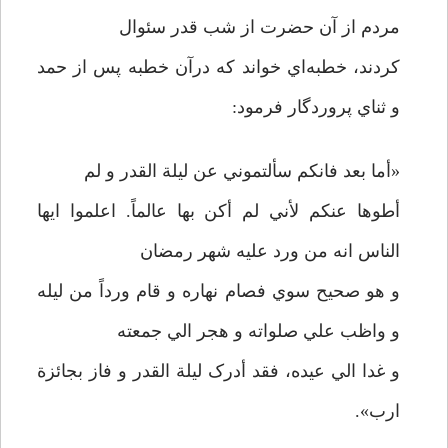
مردم از آن حضرت از شب قدر سئوال
کردند، خطبه‌اي خواند که درآن خطبه پس از حمد
و ثناي پروردگار فرمود:
«أما بعد فانکم سألتموني عن ليلة القدر و لم
أطوها عنکم لأني لم أکن بها عالماً. اعلموا ايها
الناس انه من ورد عليه شهر رمضان
و هو صحيح سوي فصام نهاره و قام ورداً من ليله
و واظب علي صلواته و هجر الي جمعته
و غدا الي عيده، فقد أدرک ليلة القدر و فاز بجائزة
ارب».