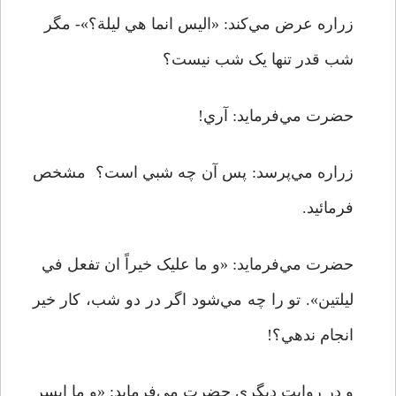
زراره عرض مي‌کند: «اليس انما هي ليلة؟»- مگر
شب قدر تنها يک شب نيست؟
حضرت مي‌فرمايد: آري!
زراره مي‌پرسد: پس آن چه شبي است؟ مشخص
فرمائيد.
حضرت مي‌فرمايد: «و ما عليک خيراً ان تفعل في
ليلتين». تو را چه مي‌شود اگر در دو شب، کار خير
انجام ندهي؟!
و در روايت ديگري حضرت مي‌فرمايد: «و ما ايسر