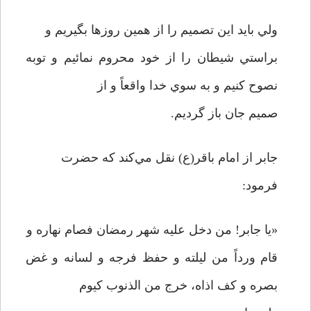
ولي بايد اين تصميم را از همين روزها بگيريم و
براستي شيطان را از خود محروم نمائيم و توبه
نصوح کنيم و به سوي خدا واقعاً و از
صميم جان باز گرديم.
جابر از امام باقر(ع) نقل مي‌کند که حضرت
فرمود:
«يا جابر! من دخل عليه شهر رمضان فصام نهاره و
قام ورداً من ليلته و حفظ فرجه و لسانه و غض
بصره و کف اذاه، خرج من الذنوب کيوم