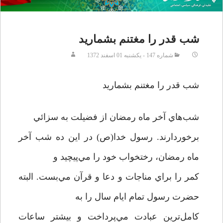
شب قدر را مغتنم بشماريد
شماره 147 - يکشنبه 01 اسفند 1372
شب قدر را مغتنم بشماريد
شب‌هاي آخر ماه رمضان از فضيلت به سزائي
برخوردارند. رسول خدا(ص) در اين ده شب آخر
ماه رمضان، رختخواب خود را مي‌پيچيد و
کمر را براي مناجات و دعا و قرآن مي‌بست. البته
حضرت رسول تمام ايام سال را به
کامل‌ترين عبادت مي‌پرداخت و بيشتر ساعات