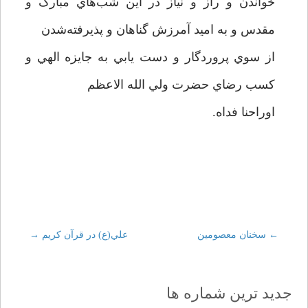
خواندن و راز و نياز در اين شب‌هاي مبارک و
مقدس و به اميد آمرزش گناهان و پذيرفته‌شدن
از سوي پروردگار و دست يابي به جايزه الهي و
کسب رضاي حضرت ولي الله الاعظم
اوراحنا فداه.
←
Post
سخنان معصومين
علي(ع) در قرآن کريم
→
navigation
جدید ترین شماره ها