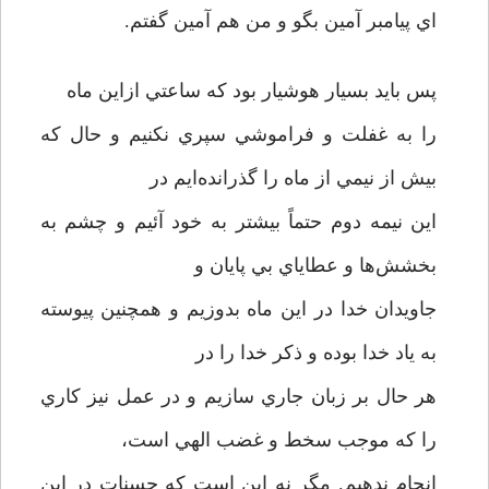
اي پيامبر آمين بگو و من هم آمين گفتم.
پس بايد بسيار هوشيار بود که ساعتي ازاين ماه
را به غفلت و فراموشي سپري نکنيم و حال که
بيش از نيمي از ماه را گذرانده‌ايم در
اين نيمه دوم حتماً بيشتر به خود آئيم و چشم به
بخشش‌ها و عطاياي بي پايان و
جاويدان خدا در اين ماه بدوزيم و همچنين پيوسته
به ياد خدا بوده و ذکر خدا را در
هر حال بر زبان جاري سازيم و در عمل نيز کاري
را که موجب سخط و غضب الهي است،‌
انجام ندهيم. مگر نه اين است که حسنات در اين