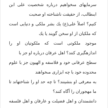
سرمايه‏اى مى‏خواهيم درباره شخصيت على ابن
ابى‏طالب، از حقيقت ناشناخته او صحبت
كنيم؟ اصلاً على(ع) يك بشر ملكى و دنيايى است
كه ملكيان از او سخن گويند يا يك
موجود ملكوتى است كه ملكوتيان او را
اندازه‏گيرى كنند؟ اهل عرفان درباره او جز با
سطح عرفانى خود و فلاسفه و الهيون جز با علوم
محدوده خود با چه ابزارى مى‏خواهند
به معرفى او بنشينند؟ تا چه حد او را شناخته‏اند تا
ما مهجوران را آگاه كنند؟
دانشمندان و اهل فضيلت و عارفان و اهل فلسفه