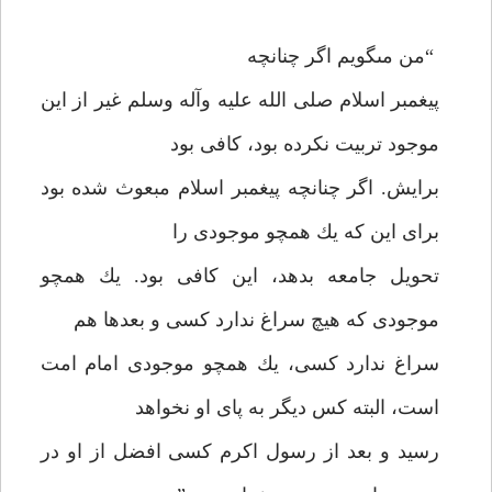
“من مى‏گويم اگر چنانچه
پيغمبر اسلام صلى الله عليه وآله وسلم غير از اين
موجود تربيت نكرده بود، كافى بود
برايش. اگر چنانچه پيغمبر اسلام مبعوث شده بود
براى اين كه يك همچو موجودى را
تحويل جامعه بدهد، اين كافى بود. يك همچو
موجودى كه هيچ سراغ ندارد كسى و بعدها هم
سراغ ندارد كسى، يك همچو موجودى امام امت
است، البته كس ديگر به پاى او نخواهد
رسيد و بعد از رسول اكرم كسى افضل از او در