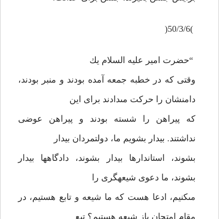
)50/3/6(
“حضرت امير عليه السلام يك
وقتى كه در خطبه جمعه آمده بودند و منبر بودند،
دامنشان را حركت مى‏دادند براى اين
كه پيراهن را شسته بودند و پيراهن عوضى
نداشتند. بيدار بشويم ما، دولتمردان بيدار
بشوند، استاندارها بيدار بشوند، دادگاه‏ها بيدار
بشوند، ما دعوى شيعه‏گرى را
مى‏كنيم، ادعا هست كه ما شيعه و تابع هستيم، در
مقام امتحان باز شيعه هستيم؟ تبع