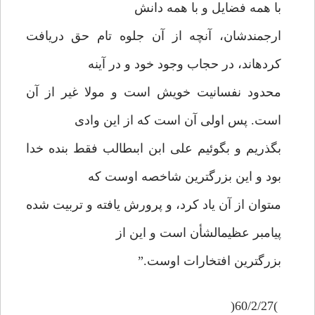
با همه فضايل و با همه دانش
ارجمندشان، آنچه از آن جلوه تام حق دريافت
كرده‏اند، در حجاب وجود خود و در آينه
محدود نفسانيت خويش است و مولا غير از آن
است. پس اولى آن است كه از اين وادى
بگذريم و بگوئيم على ابن ابى‏طالب فقط بنده خدا
بود و اين بزرگترين شاخصه اوست كه
مى‏توان از آن ياد كرد، و پرورش يافته و تربيت شده
پيامبر عظيم‏الشأن است و اين از
بزرگترين افتخارات اوست.”
)60/2/27(