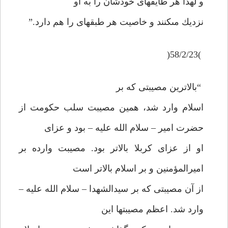
و لهذا هر طايفه‏اى خودشان را به او
نزديك مى‏كنند و خاصيت هر طبقه‏اى را هم دارد.”
)58/2/23(
“بالاترين مصيبتى كه بر
اسلام وارد شد، همين مصيبت سلب حكومت از
حضرت امير – سلام الله عليه – بود و عزاى
او از عزاى كربلا بالاتر بود. مصيبت وارده بر
اميرالمؤمنين و بر اسلام بالاتر است
از آن مصيبتى كه بر سيدالشهدا – سلام الله عليه –
وارد شد. اعظم مصيبت‏ها اين