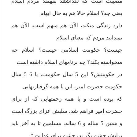
مصيبت است كه نگذاشتند بفهمند مردم اسلام
يعنى چه؟ اسلام حالا هم به حال ابهام
دارد زندگى مى‏كند، الآن هم مبهم است، الآن هم
نمى‏دانند مردم كه معناى اسلام
چيست؟ حكومت اسلامى چيست؟ اسلام چه
مى‏خواسته بكند؟ چه برنامه‏اى اسلام داشته است
در حكومتش؟ اين 5 سال حكومت، يا 6 5 سال
حكومت حضرت امير، اين با همه گرفتاريهايى
كه بوده است و با همه زحمتهايى كه از براى
حضرت امير فراهم شد، سلبش عزاى بزرگ است
و همين 5 ساله و 6 ساله، مسلمين تا به آخر بايد
برايش جشن بگيرند، جشن براى عدالت.”