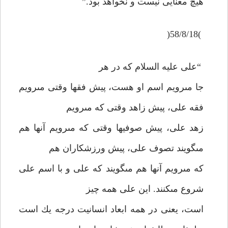
هيچ معنايى نيست و نخواهد بود.”
)58/8/18(
“على عليه السلام كه در هر
جا مى‏رويم اسم او هست، پيش فقها وقتى مى‏رويم
فقه على، پيش زاهد وقتى كه مى‏رويم
زهد على، پيش صوفيها وقتى كه مى‏رويم آنها هم
مى‏گويند تصوف على، پيش ورزشكاران هم
كه مى‏رويم آنها هم مى‏گويند كه على و با اسم على
شروع مى‏كنند. اين على همه چيز
است، يعنى در همه ابعاد انسانيت درجه يك است