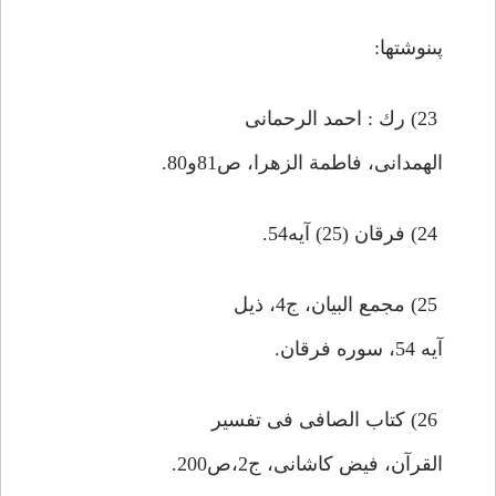
پى‏نوشتها:
23) رك : احمد الرحمانى
الهمدانى، فاطمة الزهرا، ص81و80.
24) فرقان (25) آيه54.
25) مجمع البيان، ج4، ذيل
آيه 54، سوره فرقان.
26) كتاب الصافى فى تفسير
القرآن، فيض كاشانى، ج2،ص200.