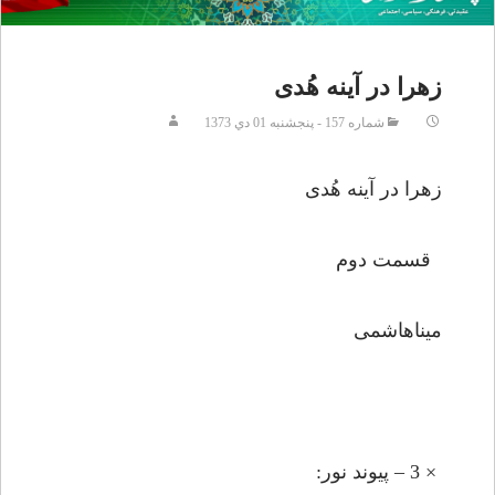
زهرا در آينه هُدى
شماره 157 - پنجشنبه 01 دي 1373
زهرا در آينه هُدى
قسمت دوم
مينا‌هاشمى
× 3 – پيوند نور: