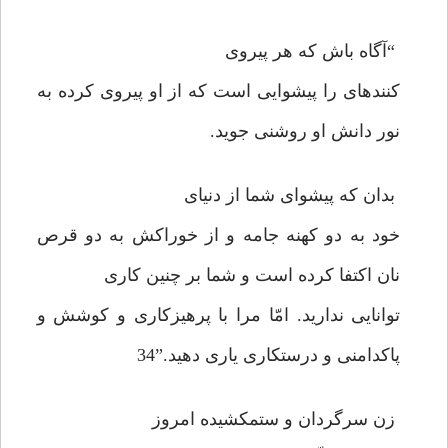
“آگاه باش كه هر پيروى
كننده‏اى را پيشوايى است كه از او پيروى كرده به
نور دانش او روشنى جويد.
بدان كه پيشواى شما از دنياى
خود به دو كهنه جامه و از خوراكش به دو قرص
نان اكتفا كرده است و شما بر چنين كارى
توانايى نداريد. امّا مرا با پرهيزكارى و كوشش و
پاكدامنى و درستكارى يارى دهيد.”34
زن سرگردان و ستم‏كشيده امروز