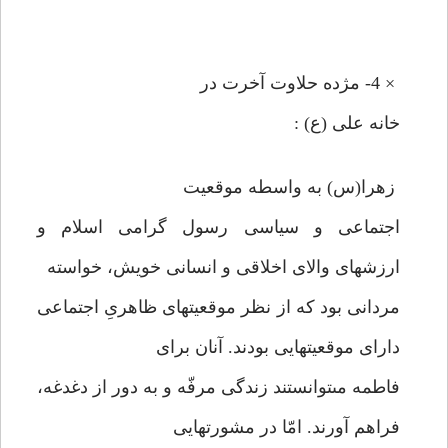
× 4- مژده حلاوت آخرت در
خانه على (ع) :
زهرا(س) به واسطه موقعيت
اجتماعى و سياسى رسول گرامى اسلام و
ارزشهاى والاى اخلاقى و انسانى خويش، خواسته
مردانى بود كه از نظر موقعيتهاى ظاهرىِ اجتماعى
داراى موقعيتهايى بودند. آنان براى
فاطمه مى‏توانستند زندگى مرفّه و به دور از دغدغه،
فراهم آورند. امّا در مشورتهايى