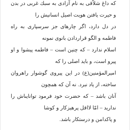
كه داغ شلاّقى به نام آزادى به سبك غربى در بدن
و حيرت يافتن هويت اصيل انسانيش را
در دل دارد، اگر چاره‏اى جز سرسپارى به راه
فاطمه و الگو قراردادن بانوى نمونه
اسلام ندارد – كه چنين است – فاطمه پيشوا و او
پيرو است، و بايد اصلى را كه
اميرالمؤمنين(ع) در اين پيروى گوشوار راهروان
ساخته، از ياد نبرد. نه آن كه همچون
آنان باشد – كه حضرت خود فرمود توانايى‏اش را
نداريد – امّا لااقل پرهيزكار و كوشا
و پاكدامن و درستكار باشد.