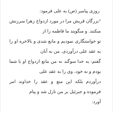
روزى پيامبر (ص) به على فرمود:
“بزرگان قريش مرا در مورد ازدواج زهرا سرزنش
مى‏كنند. و مى‏گويند ما فاطمه را از
تو خواستگارى نموديم و مانع شدى و بالاخره او را
به عقد على درآوردى. من به آنان
گفتم: به خدا سوگند نه من مانع ازدواج او با شما
بودم و نه خود، وى را به عقد على
درآوردم بلكه اين منع و عقد را خداوند امر
فرموده و جبرئيل بر من نازل شد و پيام
آورد: