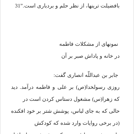
بافضيلت ترينها، از نظر حلم و بردبارى است.”31
نمونه‏اى از مشكلات فاطمه
در خانه و پاداش صبر بر آن
جابر بن عبداللّه انصارى گفت:
روزى رسول‏خدا(ص) بر على و فاطمه درآمد. ديد
كه زهرا(س) مشغول دستاس كردن است در
حالى كه به جاى لباس، پوشش شتر بر خود افكنده
(در برخى روايات وارد شده كه كودكش