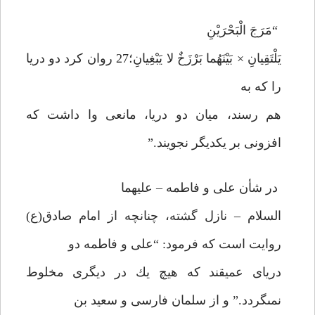
“مَرَجَ الْبَحْرَيْنِ
يَلْتَقِيانِ × بَيْنَهُما بَرْزَخٌ لا يَبْغِيانِ؛27 روان كرد دو دريا
را كه به
هم رسند، ميان دو دريا، مانعى وا داشت كه
افزونى بر يكديگر نجويند.”
در شأن على و فاطمه – عليهما
السلام – نازل گشته، چنانچه از امام صادق(ع)
روايت است كه فرمود: “على و فاطمه دو
درياى عميقند كه هيچ يك در ديگرى مخلوط
نمى‏گردد.” و از سلمان فارسى و سعيد بن