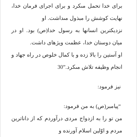
براى خدا تحمل مى‏كرد و براى اجراى فرمان خدا،
نهايت كوشش را مبذول مى‏داشت. او
نزديكترين انسانها به رسول خدا(ص) بود. او در
ميان دوستان خدا، عظمت ويژه‏اى داشت.
او آستين را بالا زده و با كمال خلوص در راه جهاد و
انجام وظيفه تلاش مى‏كرد.”30
نيز فرمود:
“پيامبر(ص) به من فرمود:
من تو را به ازدواج مردى درآوردم كه از داناترين
مردم و اوّلين اسلام آورنده و