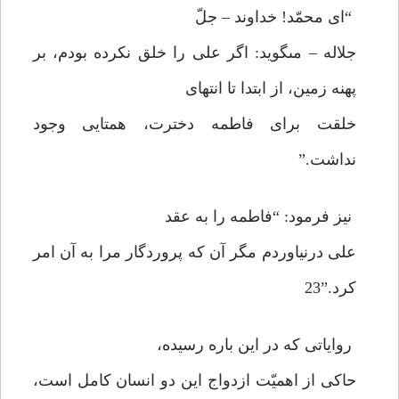
“اى محمّد! خداوند – جلّ
جلاله – مى‏گويد: اگر على را خلق نكرده بودم، بر
پهنه زمين، از ابتدا تا انتهاى
خلقت براى فاطمه دخترت، همتايى وجود
نداشت.”
نيز فرمود: “فاطمه را به عقد
على درنياوردم مگر آن كه پروردگار مرا به آن امر
كرد.”23
رواياتى كه در اين باره رسيده،
حاكى از اهميّت ازدواج اين دو انسان كامل است،