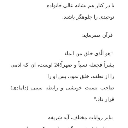
تا در كنار هم نشانه عالى خانواده
توحيدى را جلوه‏گر باشند.
قرآن مى‏فرمايد:
“هو الّذي خلق من الماء
بشراً فجعله نسباً و صهراً؛24 اوست، آن كه آدمى
را از نطفه، خلق نمود، پس او را
صاحب نسبت خويشى و رابطه سببى (دامادى)
قرار داد.”
بنابر روايات مختلف، آيه شريفه