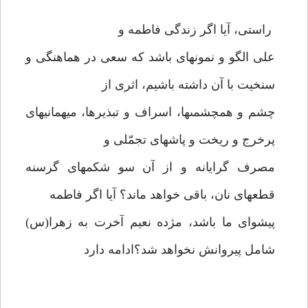
راستى، آيا اگر زندگى فاطمه و
على الگو و نمونه‏اى باشد كه سعى در هماهنگى و
سنخيت با آن داشته باشيم، اثرى از
چشم و هم‏چشمى‏ها، اسراف و تبذيرها، ميهمانيهاى
پرخرج و ريخت و پاشهاى تجمّلى و
مصرف گرايانه و از آن سو شكمهاى گرسنه
قطعه‏اى نان، باقى خواهد ماند؟ آيا اگر فاطمه
پيشواى ما باشد، مژده نعيم آخرت به زهرا(س)
شامل پيروانش نخواهد شد؟ادامه دارد