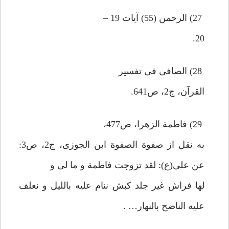
27) الرحمن (55) آيات 19 –
20.
28) الصافى فى تفسير
القرآن، ج2، ص641.
29) فاطمة الزهرا، ص477،
به نقل از صفوة الصفوة ابن الجوزى، ج2، ص3:
عن على(ع): لقد تزوجت فاطمة و ما لى و
لها فراش غير جلد كبش ننام عليه بالليل و نعلف
عليه الناضح بالنهار… .