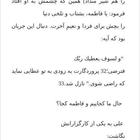
را هم شير مى‏داد) همين كه چشمش به او افتاد
فرمود: يا فاطمه، بشتاب و تلخى دنيا
را بچش براى فردا و نعيمِ آخرت. دنبال اين جريان
بود كه آيه:
“و لسوف يعطيك ربّك
فترضى؛32 پروردگارت به زودى به تو عطايى نمايد
كه راضى شوى.” نازل شد.33
حال ما كجاييم و فاطمه كجا؟
على به يكى از كارگزارانش
نگاشت: