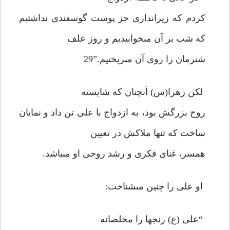
كردم كه زيراندازى جز پوست گوسفندى نداشتيم
كه شب بر آن مى‏خوابيديم و روز علف
شترمان را روى آن مى‏ريختيم.”29
لكن زهرا(س) آنچنان كه شايسته
روح بزرگش بود، به ازدواج با على تن داد و نمايان
ساخت كه تنها ملاكش در تعيين
همسر، غناى فكرى و رشد روحى او مى‏باشد.
او على را چنين مى‏شناخت:
“على (ع) رنجها را مخلصانه