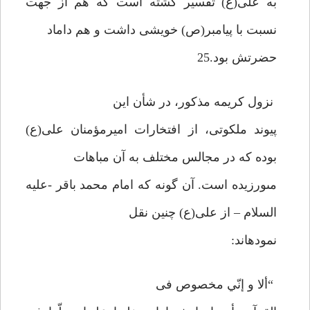
به على(ع) تفسير گشته است كه هم از جهت
نسبت با پيامبر(ص) خويشى داشت و هم داماد
حضرتش بود.25
نزول كريمه مذكور، در شأن اين
پيوند ملكوتى، از افتخارات اميرمؤمنان على(ع)
بوده كه در مجالس مختلف به آن مباهات
مى‏ورزيده است. آن گونه كه امام محمد باقر -عليه
السلام – از على(ع) چنين نقل
نموده‏اند:
“ألا و إنّي مخصوص فى