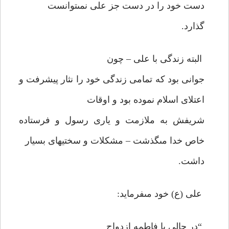
دست خود را در دست جز على نمى‏توانست
گذارد.
البته زندگى با على – چون
جوانى بود كه تمامى زندگى خود را نثار پيشرفت و
اعتلاى اسلام نموده بود و اوقات
شريفش به ملازمت و يارى رسول و فرستاده
خاص خدا مى‏گذشت – مشكلات و سختيهاى بسيار
داشت.
على (ع) خود مى‏فرمايد:
“در حالى با فاطمه ازدواج