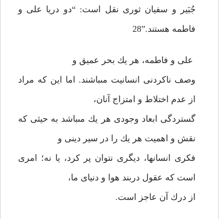
جُبَير و سفيان ثورى نقل است: “دو دريا على و
فاطمه هستند.”28
على و فاطمه، هر يك بحر عميق و
وصف ناكردنى انسانيت مى‏باشند. اما اين كه مراد
از عدم اختلاط و امتزاج آنان،
گستردگى ابعاد وجودى هر يك مى‏باشد به حيثى كه
نقش و اهميت هر يك را در سير دينى و
فكرى انسانها، ديگرى نتوان پر كرد، يا نه؛ امرى
است كه عقول دربند هوا و دنياى ما،
از درك آن عاجز است.