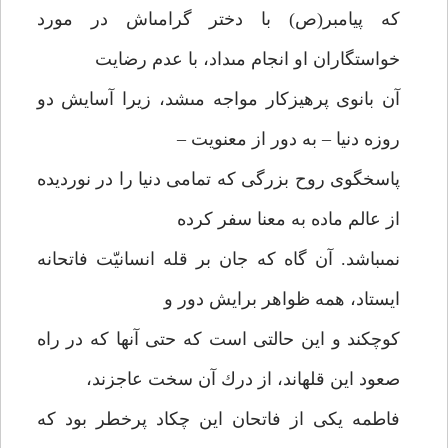
كه پيامبر(ص) با دختر گرامى‏اش در مورد
خواستگاران او انجام مى‏داد، با عدم رضايت
آن بانوى پرهيزكار مواجه مى‏شد، زيرا آسايش دو
روزه دنيا – به دور از معنويت –
پاسخگوى روح بزرگى كه تمامى دنيا را در نورديده
از عالم ماده به معنا سفر كرده
نمى‏باشد. آن گاه كه جان بر قله انسانيّت فاتحانه
ايستاد، همه ظواهر برايش دور و
كوچكند و اين حالتى است كه حتى آنها كه در راه
صعود اين قله‏اند، از درك آن سخت عاجزند،
فاطمه يكى از فاتحان اين چكاد پرخطر بود كه