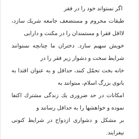
اگر نمى‏تواند خود را در فقر
طبقات محروم و مستضعف جامعه شريك سازد،
لااقل فقرا و مستمندان را در مكنت و دارايى
خويش سهيم سازد. دختران ما چنانچه نمى‏توانند
شرايط سخت و دشوار زير فقر را در
خانه بخت تحمّل كنند، حداقل و به عنوان اقتدا به
بانوى بزرگ اسلام، مى‏توانند به
امكانات در حد ضرورى يك زندگى مشترك اكتفا
نموده و خواهشها را به حداقل رسانند و
بر مشكل و دشوارى ازدواج در شرايط كنونى
نيفزايند.