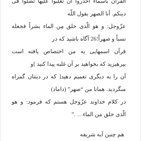
القرآن بأسماء احذروا ان تغلبوا عليها تضلّوا فى
دينكم. أنا الصهر بقول اللّه
عزّوجل: و هو الّذى خلق مِن الماء بشراً فجعله
نسباً و صهراً؛26 آگاه باشيد كه در
قرآن اسمهايى به من اختصاص يافته است
بپرهيزيد كه بخواهيد بر آن غلبه پيدا كنيد ]و
آن را به ديگرى تعميم دهيد[ كه در دينتان گمراه
مى‏گرديد. همانا من “صهر” (داماد)
در كلام خداوند عزّوجل هستم كه فرمود: و هو
الّذى خلق من الماء… .”
هم چنين آيه شريفه