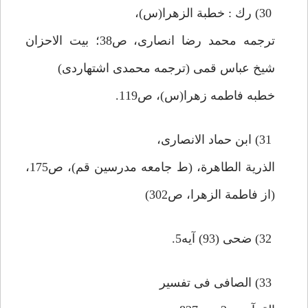
30) رك : خطبة الزهرا(س)،
ترجمه محمد رضا انصارى، ص38؛ بيت الاحزان
شيخ عباس قمى (ترجمه محمدى اشتهاردى)
خطبه فاطمه زهرا(س)، ص119.
31) ابن حماد الانصارى،
الذرية الطاهرة، (ط جامعه مدرسين قم)، ص175،
(از فاطمة الزهرا، ص302)
32) ضحى (93) آيه5.
33) الصافى فى تفسير