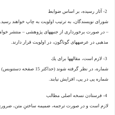
2- آثار رسيده، بر اساس ضوابط
شوراى نويسندگان، به ترتيب اولويت به چاپ خواهند رسيد. و
– در صورت برخوردارى از جنبه‏هاى پژوهشى – منتشر خواهن
مذهبى در عرصه‏هاى گوناگون، در اولويت قرار دارند.
3- لازم است، مقاله‏ها براى يك
شماره، در نظر گرفته شوند (حداكثر 15 صفحه دست‏نويس) و در صورت ناگزير بودن، از سه
شماره پى در پى، افزايش نيابند.
4- فرستادن نسخه اصلى مطالب
لازم است و در صورت ترجمه، ضميمه ساختنِ متن، ضرورى 