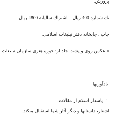
پرورش.
تك شماره 400 ريال – اشتراك ساليانه 4800 ريال.
چاپ : چاپخانه دفتر تبليغات اسلامى.
× عكس روى و پشت جلد از: حوزه هنرى سازمان تبليغات 
يادآوريها
1- پاسدار اسلام از مقالات،
اشعار، داستانها و ديگر آثار شما استقبال مى‏كند.