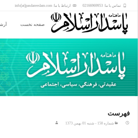
تماس با ما: 02166969953
ارتباط با ما: info[at]pasdareeslam.com
Skip
to
صفحه نخست
آرشی
content
فهرست
شماره 158 - شنبه 01 بهمن 1373