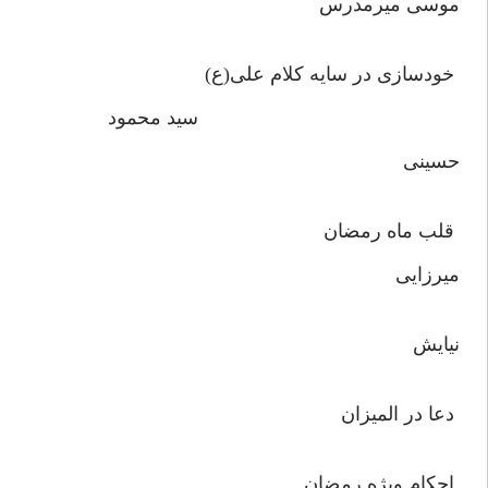
موسى ميرمدرس
خودسازى در سايه كلام على(ع)
سيد محمود
حسينى
قلب ماه رمضان نجف
ميرزايى
نيايش مينا‌ها
دعا در الميزان
احكام ويژه رمضان