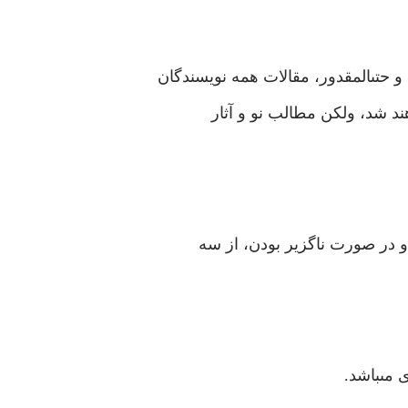
 حتى‏المقدور، مقالات همه نويسندگان
د شد، ولكن مطالب نو و آثار
مى‏باشد.