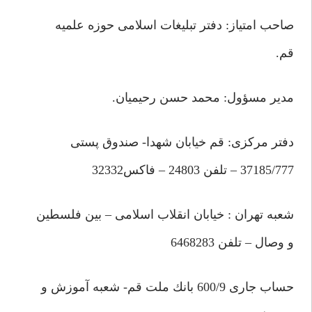
صاحب امتياز: دفتر تبليغات اسلامى حوزه علميه
قم.
مدير مسؤول: محمد حسن رحيميان.
دفتر مركزى: قم خيابان شهدا- صندوق پستى
37185/777 – تلفن 24803 – فاكس32332
شعبه تهران : خيابان انقلاب اسلامى – بين فلسطين
و وصال – تلفن 6468283
حساب جارى 600/9 بانك ملت قم- شعبه آموزش و