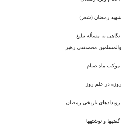
شهيد رمضان (شعر)
نگاهى به مسأله تبليغ حجة
والمسلمين محمدتقى رهبر
موكب ماه صيام
روزه در علم روز
رويدادهاى تاريخى رمضان
گفته‏ها و نوشته‏ها