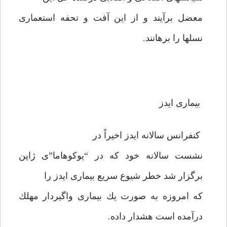
معضل برآيند و از اين آفت و تحفه استعمارى
نسلها را برهانند.
بيمارى ايدز
كنفرانس سالانه ايدز اخيراً در
نشست سالانه خود كه در “يوكوهاما”ى ژاپن
برگزار شد خطر شيوع سريع بيمارى ايدز را
كه امروزه به صورت يك بيمارى واگيردار مهلك
درآمده است هشدار داده.