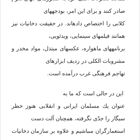
صادر كنند و براى اين امر، بودجه‏هاى
كلانى را اختصاص داده‏اند. در حقيقت دخانيات نيز
همانند فيلمهاى سينمايى، ويدئويى،
برنامه‏هاى ماهواره، عكسهاى مبتذل، مواد مخدر و
مشروبات الكلى در رديف ابزارهاى
تهاجم فرهنگى غرب درآمده است.
اين در حالى است كه ما به
عنوان يك مسلمان ايرانى و انقلابى هنوز خطر
سيگار را جدّى نگرفته، همچنان آلت دست
استعمارگران مى‏باشيم و علاوه بر سازمان دخانيات