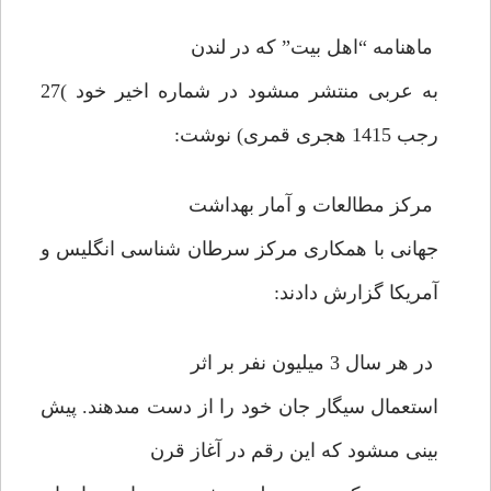
ماهنامه “اهل بيت” كه در لندن
به عربى منتشر مى‏شود در شماره اخير خود )27
رجب 1415 هجرى قمرى) نوشت:
مركز مطالعات و آمار بهداشت
جهانى با همكارى مركز سرطان شناسى انگليس و
آمريكا گزارش دادند:
در هر سال 3 ميليون نفر بر اثر
استعمال سيگار جان خود را از دست مى‏دهند. پيش
بينى مى‏شود كه اين رقم در آغاز قرن