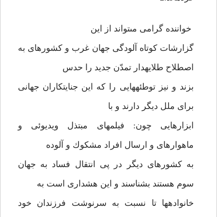
خواننده گرامى مى‏تواند از اين
گزارشات كوتاه آلودگى جهان غرب و كشورهاى به
اصطلاح طلايه‏دار تمدّن جديد را حدس
بزند و نيز توطئه‏هايى را كه اين جنايتكاران جهانى
براى ملل ديگر دارند و با
ابزارهايى چون: فيلمهاى مبتذل ويديوئى و
ماهواره‏اى و ارسال افراد مشكوك و آلوده
به كشورهاى ديگر در پى انتقال فساد به جهان
سوم هستند بشناسند و اين هشدارى است به
خانواده‏ها تا نسبت به سرنوشت فرزندان خود