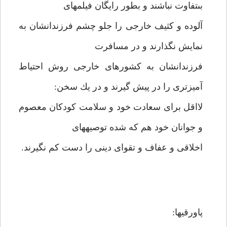
بى‏تفاوت نباشند و بطور رايگان فيلمهاى
آلوده و كثيف خارجى را جلو چشم فرزندانشان به
نمايش نگذارند و در مسافرت
فرزندانشان به كشورهاى خارجى روش احتياط
آميزترى را در پيش گيرند و در يك سخن:
لااقل براى سعادت خود و سلامت كودكان معصوم
و جوانان خود هم كه شده توصيه‏هاى
اخلاقى و عفاف و تقواى دينى را دست كم نگيرند.
پاورقیها: