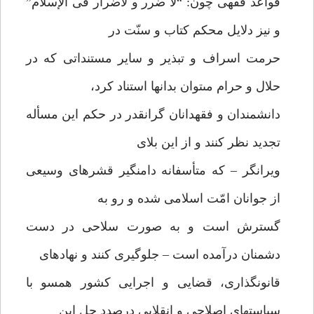
قواعد فقهى چون: “لا ضرر و لاضرار فى الإسلام”
و نيز دلايل محكم كتاب و سنّت در
حرمت اسراف و تبذير و ساير مستنداتى كه در
حلال و حرام مى‏توان بدانها استناد كرد،
دانشمندان و فقه‏دانان گرانقدر در حكم اين مسأله
تجديد نظر كنند و از اين بلاى
ويرانگر – كه متأسفانه دامنگير قشرهاى وسيعى
از جوانان امّت اسلامى شده و رو به
گسترش است و به صورت سلاحى در دست
دشمنان درآمده است – جلوگيرى كنند و نهادهاى
قانونگذارى، قضايى و اجرايى كشور همسو با
سياستهاى اصلاحى و انقلابى درصدد حل اين