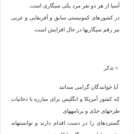
آسيا از هر دو نفر مرد يكى سيگارى است.
در كشورهاى كمونيستى سابق و آفريقايى و عربى
نيز رقم سيگاريها در حال افزايش است.
× تذكر
آيا خوانندگان گرامى مى‏دانند
كه كشور آمريكا و انگليس براى مبارزه با دخانيات
طرحهاى جدّى و برنامه‏هاى
گسترده‏اى را در دست اقدام دارند و توانسته‏اند