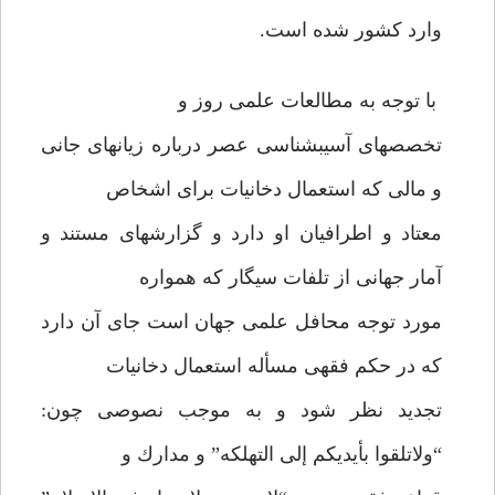
وارد كشور شده است.
با توجه به مطالعات علمى روز و
تخصصهاى آسيب‏شناسى عصر درباره زيانهاى جانى
و مالى كه استعمال دخانيات براى اشخاص
معتاد و اطرافيان او دارد و گزارشهاى مستند و
آمار جهانى از تلفات سيگار كه همواره
مورد توجه محافل علمى جهان است جاى آن دارد
كه در حكم فقهى مسأله استعمال دخانيات
تجديد نظر شود و به موجب نصوصى چون:
“ولاتلقوا بأيديكم إلى التهلكه” و مدارك و