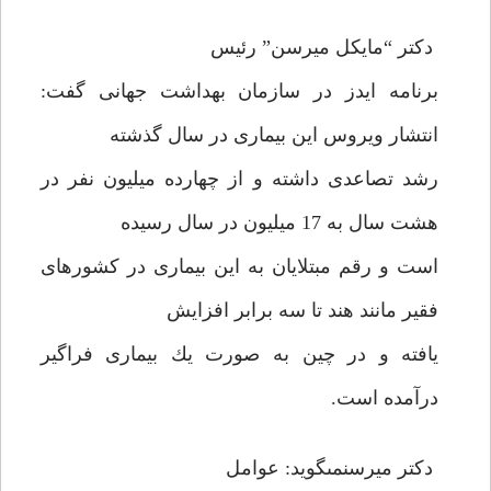
دكتر “مايكل ميرسن” رئيس
برنامه ايدز در سازمان بهداشت جهانى گفت:
انتشار ويروس اين بيمارى در سال گذشته
رشد تصاعدى داشته و از چهارده ميليون نفر در
هشت سال به 17 ميليون در سال رسيده
است و رقم مبتلايان به اين بيمارى در كشورهاى
فقير مانند هند تا سه برابر افزايش
يافته و در چين به صورت يك بيمارى فراگير
درآمده است.
دكتر ميرسن‏مى‏گويد: عوامل