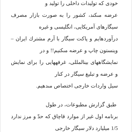
خودى كه توليدات داخلى را توليد و
عرضه مى‏كند، كشور را به صورت بازار مصرف
سيگارهاى آمريكايى، انگليسى و غيره
درآورده‏ايم و پاكت سيگار با آرم مشترك ايران –
وينستون چاپ و عرضه مى‏كنيم!! و در
نمايشگاههاى بين‏المللى، غرفه‏هايى را براى نمايش
و عرضه و تبليغ سيگار در كنار
سيل واردات خارجى اختصاص مى‏دهيم.
طبق گزارش مطبوعات، در طول
برنامه اول غير از موارد قاچاق كه حدّ و مرز ندارد
1/5 ميليارد دلار سيگار خارجى