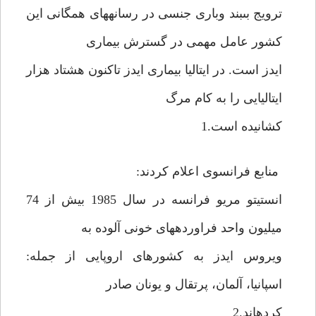
ترويج بى‏بند وبارى جنسى در رسانه‏هاى همگانى اين
كشور عامل مهمى در گسترش بيمارى
ايدز است. در ايتاليا بيمارى ايدز تاكنون هشتاد هزار
ايتاليايى را به كام مرگ
كشانيده است.1
منابع فرانسوى اعلام كردند:
انستيتو مريو فرانسه در سال 1985 بيش از 74
ميليون واحد فراورده‏هاى خونى آلوده به
ويروس ايدز به كشورهاى اروپايى از جمله:
اسپانيا، آلمان، پرتقال و يونان صادر
كرده‏اند.2