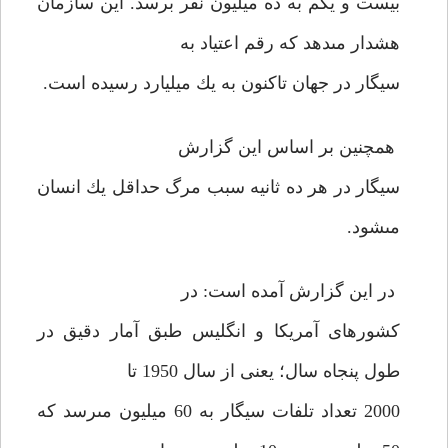
بيست و يكم به ده ميليون نفر برسد. اين سازمان
هشدار مى‏دهد كه رقم اعتياد به
سيگار در جهان تاكنون به يك ميليارد رسيده است.
همچنين بر اساس اين گزارش
سيگار در هر ده ثانيه سبب مرگ حداقل يك انسان
مى‏شود.
در اين گزارش آمده است: در
كشورهاى آمريكا و انگليس طبق آمار دقيق در
طول پنجاه سال؛ يعنى از سال 1950 تا
2000 تعداد تلفات سيگار به 60 ميليون مى‏رسد كه