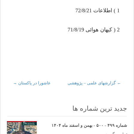
1 ) اطلاعات 72/8/21
2 ( كيهان هوائى 71/8/19
←
Post
گزارشهاى علمى – پژوهشى
عاشورا در پاكستان
→
navigation
جدید ترین شماره ها
شماره ۴۹۹ - ۵۰۰ - بهمن و اسفند ماه ۱۴۰۴