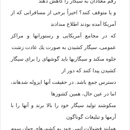
رقم معتادان به سيگار را كاهش دهند
و يا متوقف كنند؟ اخيراً برخى از مسافرانى كه از
آمريكا آمده بودند اطلاع مى‏دادند
كه در مجامع آمريكايى و رستورانها و مراكز
عمومى، سيگار كشيدن به صورت يك عادت زشت
جلوه مى‏كند و سيگاريها بايد گوشه‏اى را براى سيگار
كشيدن پيدا كنند كه دور از
دسترس جمع باشد. در حقيقت آنها ايزوله شده‏اند،
اما در عين حال، همين كشورها
مى‏كوشند توليد سيگار خود را بالا برند و آنها را با
آرمها و تبليغات گوناگون
همانند فضولات اتمى خود به كشورهاى جهان سوم