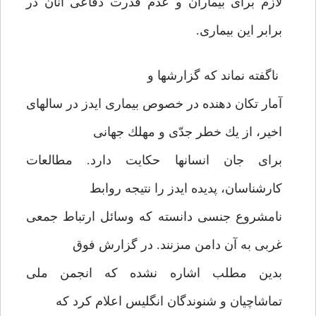
لازم براى بيماران و عدم قدرت دفاعى آنان در
برابر اين بيمارى.
ناگفته نماند كه گزارشها و
آمار تكان دهنده در خصوص بيمارى ايدز در سالهاى
اخير، از يك خطر جدّى و مهلك جهانى
براى جان انسانها حكايت دارد. مطالعات
كارشناسان، پديده ايدز را نتيجه روابط
نامشروع جنسى دانسته كه وسائل ارتباط جمعى
غربى به آن دامن مى‏زنند. در گزارش فوق
بدين مطلب اشاره نشده كه انجمن ملى
تماشاچيان و شنوندگان انگليس اعلام كرد كه