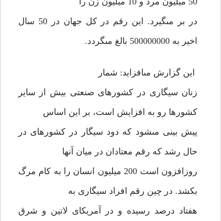
50 ميليون مرد و 10 ميليون زن را
در بر مى‏گيرد. اين رقم در كل جهان در 50 سال
اخير به 500000000 بالغ مى‏گردد.
اين گزارش مى‏افزايد: شمار
زنان سيگارى در كشورهاى صنعتى بيش از ساير
كشورها رو به افزايش است، بر اين اساس
پيش بينى مى‏شود كه دود سيگار در كشورهاى در
حال رشد كه رقم معتادان در ميان آنها
روزافزون است 200 ميليون انسان را به كام مرگ
بكشد. در چين رقم افراد سيگارى به
هفتاد درصد رسيده و در آمريكاى لاتين و شرق