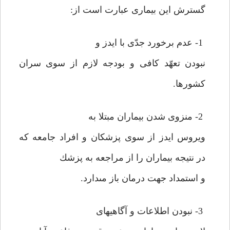
گسترش اين بيمارى عبارت است از:
1- عدم برخورد جدّى با ايدز و
نبودن تعهّد كافى و بودجه لازم از سوى سران
كشورها.
2- منزوى شدن بيماران مبتلا به
ويروس ايدز از سوى پزشكان و افراد جامعه كه
در نتيجه بيماران را از مراجعه به پزشك
و استمداد جهت درمان باز مى‏دارد.
3- نبودن اطلاعات و آگاهيهاى