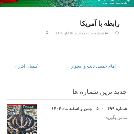
رابطه با آمریکا
شماره 167 - دوشنبه 01 آبان 1374
←
Post
امام خمینی ثابت و استوار
كيمياى ايثار
→
navigation
جدید ترین شماره ها
شماره ۴۹۹ - ۵۰۰ - بهمن و اسفند ماه ۱۴۰۴
تماس بگیرید