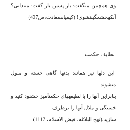
وى همچنين مى‏گفت: باز پسين بار گفت: مى‏ندانى؟
آن‏كه‏خشمگين‏نشوى! (كيمياى‏سعادت،ص427)
لطايف حكمت
اين دلها نيز همانند بدنها گاهى خسته و ملول
مى‏شوند
بنابراين آنها را با لطيفه‏هاى حكمت‏آميز خشنود كنيد و
خستگى و ملال آنها را برطرف
سازيد.(نهج البلاغه، فيض الاسلام، 1117)