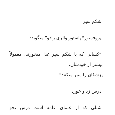
شكم سير
پروفسور” پاستور والرى رادو” مى‏گويد:
“كسانى كه با شكم سير غذا مى‏خورند، معمولاً
بيشتر از خودشان،
پزشكان را سير مى‏كنند”.
درس زد و خورد
شبلى كه از علماى عامه است درس نحو