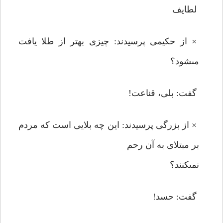
لطايف
× از حكيمى پرسيدند: چيزى بهتر از طلا يافت
مى‏شود؟
گفت: بلى، قناعت!
× از بزرگى پرسيدند: اين چه بلايى است كه مردم
بر مبتلاى به آن رحم
نمى‏كنند؟
گفت: حسد!