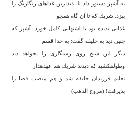
به آشپز دستور داد تا لذيذترين غذاهاى رنگارنگ را
بپزد. شريك كه تا آن گاه همچو
غذايى نديده بود با اشتهايى كامل خورد. آشپز كه
چنين ديد به خليفه گفت: به خدا قسم
ديگر اين شيخ روى رستگارى را نخواهد ديد
وطولى‏نكشيد كه ديدند شريك هم عهده‏دار
تعليم فرزندان خليفه شد و هم منصب قضا را
پذيرفت! (مروج الذهب)