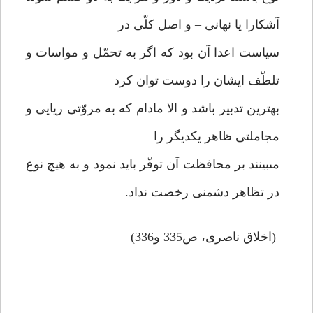
آشكارا يا نهانى – و اصل كلّى در
سياست اعدا آن بود كه اگر به تحمّل و مواسات و
تلطّف ايشان را دوست توان كرد
بهترين تدبير باشد و الا مادام كه به مروّتى ريايى و
مجاملتى ظاهر يكديگر را
مى‏بينند بر محافظت آن توفّر بايد نمود و به هيچ نوع
در تظاهر دشمنى رخصت نداد.
(اخلاق ناصرى، ص335 و336)