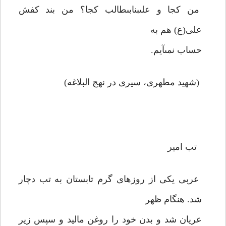
من كجا و على‏بن‏ابى‏طالب كجا؟ من بند كفش
على(ع) هم به
حساب نمى‏آيم.
(شهيد مطهرى، سيرى در نهج البلاغه)
تب امير
عربى يكى از روزهاى گرم تابستان به تب دچار
شد. هنگام ظهر
عريان شد و بدن خود را روغن ماليد و سپس زير