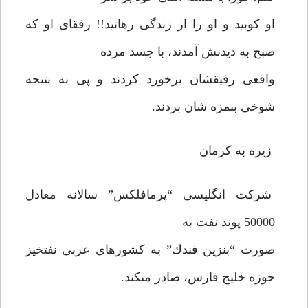
او كوبيد و او را از زندگى رهانيد!! رفقاى او كه
صبح به ديدنش آمدند، با جسد مرده
واقعى رفيقشان برخورد كردند و پى به نتيجه
شوخى بى‏مزه شان بردند.
زيره به كرمان
شركت انگليسى “پرمافلكس” سالانه معادل
50000 پوند نفت به
صورت “بنزين فندك” به كشورهاى عربى نفت‏خيز
حوزه خليج فارس، صادر مى‏كند.