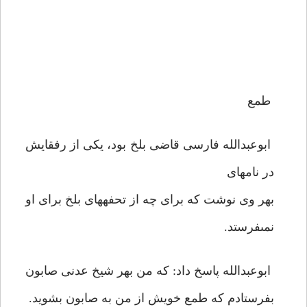
طمع
ابوعبدالله فارسى قاضى بلخ بود، يكى از رفقايش
در نامه‏اى
بهر وى نوشت كه براى چه از تحفه‏هاى بلخ براى او
نمى‏فرستد.
ابوعبدالله پاسخ داد: كه من بهر شيخ عدنى صابون
بفرستادم كه طمع خويش از من به صابون بشويد.