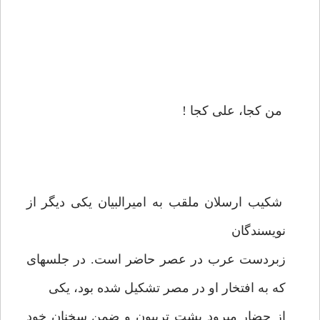
من كجا، على كجا !
شكيب ارسلان ملقب به اميرالبيان يكى ديگر از
نويسندگان
زبردست عرب در عصر حاضر است. در جلسه‏اى
كه به افتخار او در مصر تشكيل شده بود، يكى
از حضار مى‏رود پشت تريبون و ضمن سخنان خود