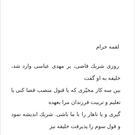
لقمه حرام
روزى شريك قاضى، بر مهدى عباسى وارد شد،
خليفه به او گفت
بين سه كار مخيّرى كه يا قبول منصب قضا كنى يا
تعليم و تربيت فرزندان مرا بعهده
گيرى و يا ناهار را با ما باشى. شريك انديشه نمود
و قول سوم را پذيرفت خليفه نيز