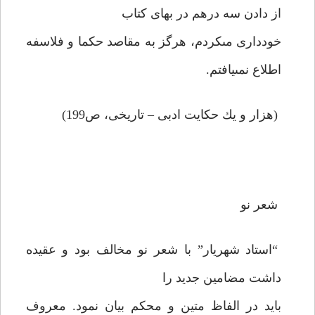
از دادن سه درهم در بهاى كتاب
خوددارى مى‏كردم، هرگز به مقاصد حكما و فلاسفه
اطلاع نمى‏يافتم.
(هزار و يك حكايت ادبى – تاريخى، ص199)
شعر نو
“استاد شهريار” با شعر نو مخالف بود و عقيده
داشت مضامين جديد را
بايد در الفاظ متين و محكم بيان نمود. معروف