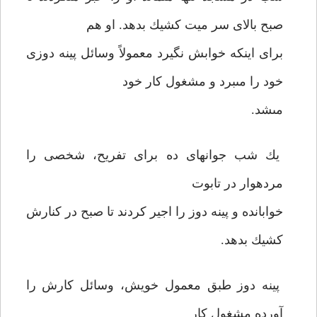
صبح بالاى سر ميت كشيك بدهد. او هم
براى اينكه خوابش نگيرد معمولاً وسائل پينه دوزى
خود را مى‏برد و مشغول كار خود
مى‏شد.
يك شب جوانهاى ده براى تفريح، شخصى را
مرده‏وار در تابوت
خوابانده و پينه دوز را اجير كردند تا صبح در كنارش
كشيك بدهد.
پينه دوز طبق معمول خويش، وسائل كارش را
آورده مشغول كار