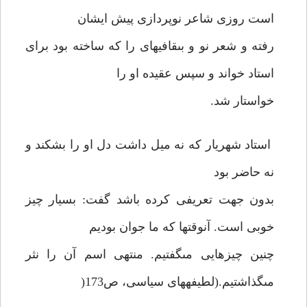
است روزى شاعر نوپردازى پيش ايشان
رفته و شعر نو و بى‏قافيه‏اى را كه ساخته بود براى
استاد خواند و سپس عقيده او را
خواستار شد.
استاد شهريار كه نه ميل داشت دل او را بشكند و
نه حاضر بود
بدون جهت تعريفى كرده باشد گفت: بسيار چيز
خوبى است. آنوقتها كه ما جوان بوديم
چنين چيزهايى مى‏گفتيم. منتهى اسم آن را نثر
مى‏گذاشتيم.(لطيفه‏هاى سياسى، ص173(