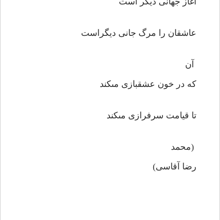
آغاز جهانى ديگر است
عاشقان را مرگ جانى ديگراست
آن
كه در خون عشقبازى مى‏كند
تا قيامت سرفرازى مى‏كند
(محمد
رضا آقاسى)