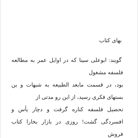
بهاى كتاب
گويند: ابوعلى سينا كه در اوايل عمر به مطالعه
فلسفه مشغول
بود، در قسمت مابعد الطبيعه به شبهات و بن
بستهاى فكرى رسيد، از اين رو مدتى از
تحصيل فلسفه كناره گرفت و دچار يأس و
افسردگى گشت! روزى در بازار بخارا كتاب
فروش