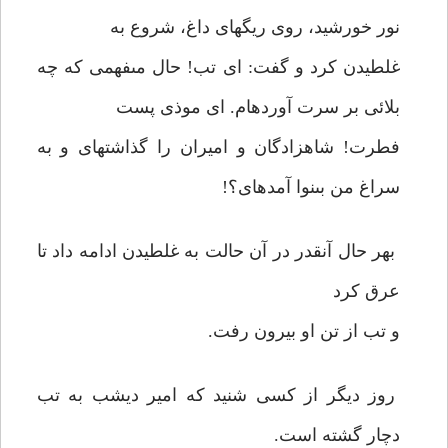
نور خورشيد، روى ريگهاى داغ، شروع به
غلطيدن كرد و گفت: اى تب! حال مى‏فهمى كه چه
بلائى بر سرت آورده‏ام. اى موذى پست
فطرت! شاهزادگان و اميران را گذاشته‏اى و به
سراغ من بى‏نوا آمده‏اى؟!
بهر حال آنقدر در آن حالت به غلطيدن ادامه داد تا
عرق كرد
و تب از تن او بيرون رفت.
روز ديگر از كسى شنيد كه امير ديشب به تب
دچار گشته است.