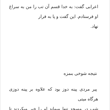
اعرابى گفت: به خدا قسم آن تب را من به سراغ
او فرستادم. اين گفت و پا به فرار
نهاد.
نتيجه شوخى بى‏مزه
پير مردى پينه دوز بود كه علاوه بر پينه دوزى
هرگاه ميتى
شب در مسجد تنها مى‏ماند او را خبر مى‏كردند تا