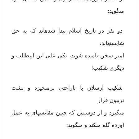
مى‏گويد:
دو نفر در تاريخ اسلام پيدا شده‏اند كه به حق
شايسته‏اند،
امير سخن ناميده شوند، يكى على ابن ابى‏طالب و
ديگرى شكيب!
شكيب ارسلان با ناراحتى برمى‏خيزد و پشت
تريبون قرار
مى‏گيرد و از دوستش كه چنين مقايسه‏اى به عمل
آورده گله مى‏كند و مى‏گويد: