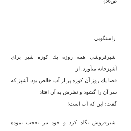
ص36)
راستگويى
شيرفروشى همه روزه يك كوزه شير براى
آشپزخانه مى‏آورد. از
قضا يك روز آن كوزه پر از آب خالص بود. آشپز كه
سر آن را گشود و نظرش به آن افتاد
گفت: اين كه آب است!
شيرفروش نگاه كرد و خود نيز تعجب نموده