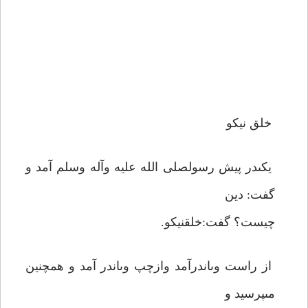
خلق نيكو
يكى‏در پيش رسول‏صلى الله عليه وآله وسلم آمد و
گفت: دين
چيست؟ گفت:خلق‏نيكو.
از راست وى‏اندرآمد وازچپ وى‏اندر آمد و همچنين
مى‏پرسيد و