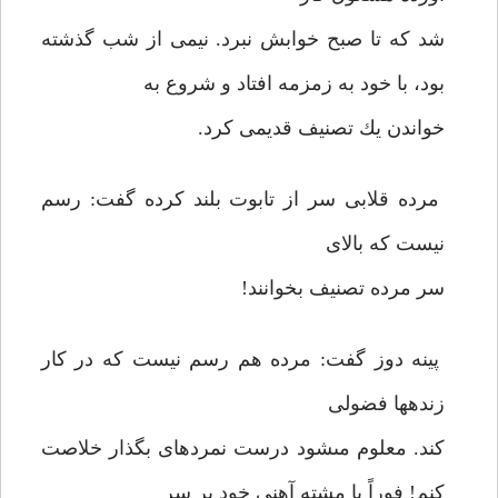
شد كه تا صبح خوابش نبرد. نيمى از شب گذشته
بود، با خود به زمزمه افتاد و شروع به
خواندن يك تصنيف قديمى كرد.
مرده قلابى سر از تابوت بلند كرده گفت: رسم
نيست كه بالاى
سر مرده تصنيف بخوانند!
پينه دوز گفت: مرده هم رسم نيست كه در كار
زنده‏ها فضولى
كند. معلوم مى‏شود درست نمرده‏اى بگذار خلاصت
كنم! فوراً با مشته آهنى خود بر سر