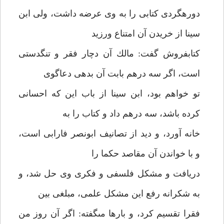
دوره‏گردى كتابى را به وى عرضه داشت، ولى ابن
سينا از خريدن آن امتناع ورزيد
كتابفروش گفت: مالك آن دچار فقر و تنگدستى
است، اگر سه درهم بابت آن بدهى دعاگوى
تو خواهم بود، ابن سينا از باب اين كه احسانى
كرده باشد، سه درهم داد و كتاب را به
خانه آورد، و ديد از تصانيف ابونصر فارابى است،
و با خواندن آن مقاصد حكما را
دريافت و مشكل فلسفى و فكرى وى حل شد، و
به شكرانه رفع اين مشكل علمى، مبلغى بين
فقرا تقسيم كرد، و بارها مى‏گفته: اگر آن روز من