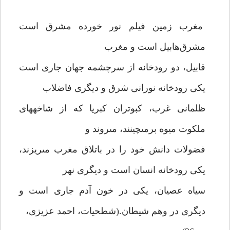
مغرب زمين فيلم نور خورده مشرق است
مشرق‌هابيل است و مغرب
قابيل، دو رودخانه از سرچشمه جهان جارى است
يكى رودخانه نورانى شرق و ديگرى فاضلاب
ظلمانى غرب، كبوتران كبريا كه از شاخه‏هاى
ملكوت ميوه برمى‏چينند، مى‏روند و
فضولات دانش خود را در باتلاق مغرب مى‏ريزند،
يكى رودخانه انسان است و ديگرى نهر
سياه عصيان، يكى در خون آدم جارى است و
ديگرى در وهم شيطان.(شطحيات، احمد عزيزى،