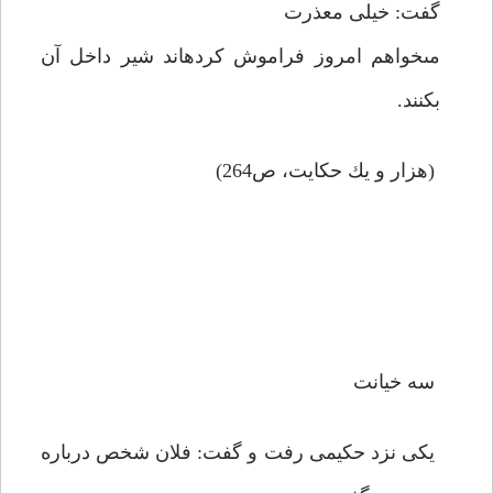
گفت: خيلى معذرت
مى‏خواهم امروز فراموش كرده‏اند شير داخل آن
بكنند.
(هزار و يك حكايت، ص264)
سه خيانت
يكى نزد حكيمى رفت و گفت: فلان شخص درباره