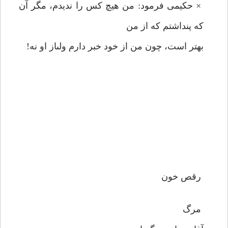
× حكيمى فرمود: من هيچ كس را نديدم، مگر آن
كه پنداشتم كه از من
بهتر است، چون من از خود خبر دارم ولى‏از او نه!
رقص خون
مرگ