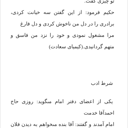
تو چيزى گفت.
حكيم فرمود: از اين گفتن سه خيانت كردى،
برادرى را در دل من ناخوش كردى و دل فارغ
مرا مشغول نمودى و خود را نزد من فاسق و
متهم گردانيدى.(كيمياى سعادت)
شرط ادب
يكى از اعضاى دفتر امام مى‏گويد: روزى حاج
احمدآقا خدمت
امام آمدند و گفتند: آقا بنده مى‏خواهم به ديدن فلان