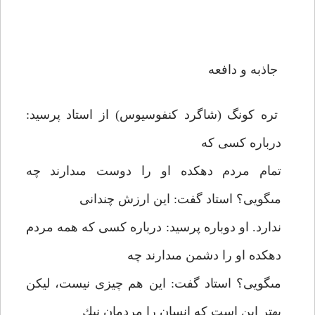
جاذبه و دافعه
تره كونگ (شاگرد كنفوسيوس) از استاد پرسيد:
درباره كسى كه
تمام مردم دهكده او را دوست مى‏دارند چه
مى‏گويى؟ استاد گفت: اين ارزش چندانى
ندارد. او دوباره پرسيد: درباره كسى كه همه مردم
دهكده او را دشمن مى‏دارند چه
مى‏گويى؟ استاد گفت: اين هم چيزى نيست، ليكن
بهتر اين است كه انسان را مردمان نيك