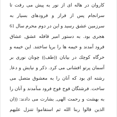
كاروان در هاله اى از نور به پيش مى رفت تا
سرانجام پس از فراز و فرودهاى بسيار به
سرزمين عشق رسيد و اين در دوم محرم سال 61
هجرى بود. به دستور امير قافله عشق, عشاق
فرود آمدند و خيمه ها را برپا ساختند. اين خيمه و
خرگاه كوچك در بيابان ((طف)) چونان نورى بر
آسمان پرتو افشانى مى كرد. ذكر و نيايش و دعا,
رشته اى بود كه آنان را به معشوق متصل مى
ساخت. فرشتگان فوج فوج فرود مىآمدند و آنان را
به بهشت و رحمت الهى, بشارت مى دادند: ((ان
الذين قالوا ربنا الله ثم استقاموا تتنزل عليهم