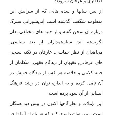
فداكارى و عرفان سرودند.
از پس سالها و سده هايى كه از سرايش اين
منظومه شگفت گذشته است انديشورانى سترگ
درباره آن سخن گفته و از جنبه هاى مختلفى بدان
نگريسته اند: سياستمداران از بعد سياسى,
مجاهدان از نظر حماسى, عارفان در نكته سنجى
هاى عرفانى, فقيهان از ديدگاه فقهى, متكلمان از
جنبه كلامى و خلاصه هر كس از ديدگاه خويش در
آن تإمل كرده و به اندازه توان در رشد فرهنگ
انسانى از آن سود برده است.
اين تإملات و نظرگاهها اكنون در پيش ديد همگان
است و مى توان داورى كرد كه هر يك از آنها تا چه