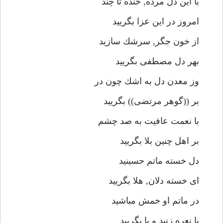
با اين دل مرده, خنده تا چند
امروز در اين عزا بگرييد
از خون جگر, سرشك سازيد
بهر دل مصطفى بگرييد
وز معدن دل به اشك چون در
بر ((گوهر مرتضى)) بگرييد
با نعمت عافيت به صد چشم
بر اهل چنين بلا بگرييد
دل خسته ماتم حسينيد
اى خسته دلان, هلا بگرييد
در ماتم او خمش مباشيد
يا نعره زنيد و يا بگرييد