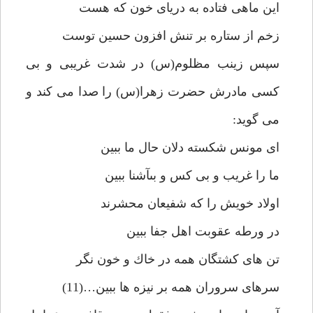
اين ماهى فتاده به درياى خون كه هست
زخم از ستاره بر تنش افزون حسين توست
سپس زينب مظلوم(س) در شدت غريبى و بى
كسى مادرش حضرت زهرا(س) را صدا مى كند و
مى گويد:
اى مونس شكسته دلان حال ما ببين
ما را غريب و بى كس و بىآشنا ببين
اولاد خويش را كه شفيعان محشرند
در ورطه عقوبت اهل جفا ببين
تن هاى كشتگان همه در خاك و خون نگر
سرهاى سروران همه بر نيزه ها ببين…(11)