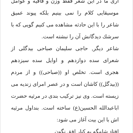
آرى ما در اين شعر فقط وزن و قافيه و عوامل
موسيقايى كلام را نمى بينيم بلكه پيوند عميق
شاعر را با اين حادثه مشاهده مى كنيم گويى كه با
سرشك ديدگانش آن را نبشته است.
شاعر ديگر, حاجى سليمان صباحى بيدگلى از
شعراى سده دوازدهم و اوايل سده سيزدهم
هجرى است. تخلص او ((صباحى)) و از مردم
((بيدگل)) كاشان است و در عصر امراى زنديه مى
زيسته است. وى نيز تركيب بندى در مرثيه حضرت
اباعبدالله الحسين(ع) ساخته است. بنداول مرثيه
اش با اين بيت آغاز مى شود:
افتاد شامگه به كنار افق نگون