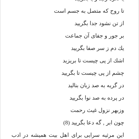
تا روح كه متصل به جسم است
از تن نشود جدا بگرييد
بر جور و جفاى آن جماعت
يك دم ز سر صفا بگرييد
اشك از پى چيست تا بريزيد
چشم از پى چيست تا بگرييد
در گريه به صد زبان بناليد
در پرده به صد نوا بگرييد
وزبهر نزول غيث رحمت
چون ابر , گه دعا بگرييد (8)
اين مرثيه سرايى براى اهل بيت هميشه در ادب