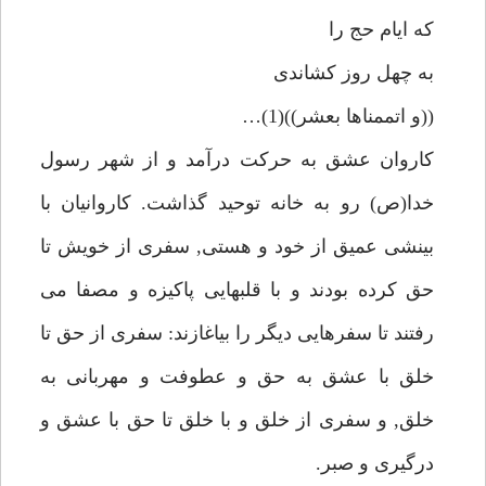
كه ايام حج را
به چهل روز كشاندى
((و اتممناها بعشر))(1)…
كاروان عشق به حركت درآمد و از شهر رسول
خدا(ص) رو به خانه توحيد گذاشت. كاروانيان با
بينشى عميق از خود و هستى, سفرى از خويش تا
حق كرده بودند و با قلبهايى پاكيزه و مصفا مى
رفتند تا سفرهايى ديگر را بياغازند: سفرى از حق تا
خلق با عشق به حق و عطوفت و مهربانى به
خلق, و سفرى از خلق و با خلق تا حق با عشق و
درگيرى و صبر.