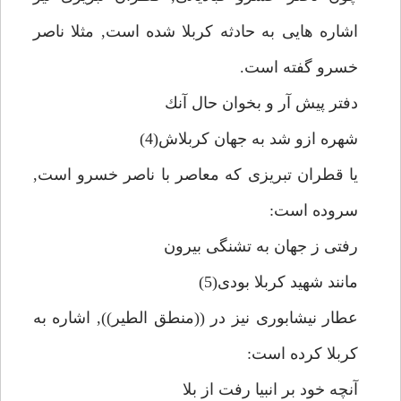
اشاره هايى به حادثه كربلا شده است, مثلا ناصر
خسرو گفته است.
دفتر پيش آر و بخوان حال آنك
شهره ازو شد به جهان كربلاش(4)
يا قطران تبريزى كه معاصر با ناصر خسرو است,
سروده است:
رفتى ز جهان به تشنگى بيرون
مانند شهيد كربلا بودى(5)
عطار نيشابورى نيز در ((منطق الطير)), اشاره به
كربلا كرده است:
آنچه خود بر انبيا رفت از بلا