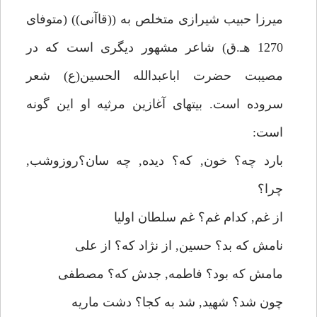
ميرزا حبيب شيرازى متخلص به ((قاآنى)) (متوفاى
1270 هـ.ق) شاعر مشهور ديگرى است كه در
مصيبت حضرت اباعبدالله الحسين(ع) شعر
سروده است. بيتهاى آغازين مرثيه او اين گونه
است:
بارد چه؟ خون, كه؟ ديده, چه سان؟روزوشب,
چرا؟
از غم, كدام غم؟ غم سلطان اوليا
نامش كه بد؟ حسين, از نژاد كه؟ از على
مامش كه بود؟ فاطمه, جدش كه؟ مصطفى
چون شد؟ شهيد, شد به كجا؟ دشت ماريه