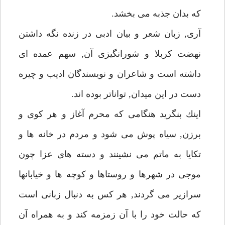
كه بدان جذبه مى بخشد.
آرى, زبان شعر و بيان ادبى در زنده نگه داشتن
نهضت كربلا و شورانگيزى آن, سهم عمده اى
داشته است و شاعران و نويسندگان اديب و چيره
دست در اين ميدان, تواناتر بوده اند.
اينك بنگريد هنگامى كه محرم آغاز و هر كوى و
برزن, سياه پوش مى شود و مردم در خانه ها و
تكايا به ماتم مى نشينند و دسته هاى عزا چون
موجى در شهرها و روستاها و كوچه ها و خيابانها
سرازير مى گردند, هر كس به دنبال زبانى است
كه حالت خود را با آن زمزمه كند و به همراه آن