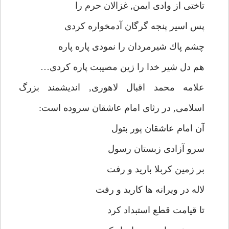
تاختى از وادى ايمن, غزالان حرم را
پس اسير پنجه گرگان آدمخواره كردى
چشم پاك شيرمردان را نمودى پاره پاره
هم دل شير خدا را زين مصيبت پاره كردى…
علامه محمد اقبال لاهورى, انديشمند بزرگ
اسلامى, در رثاى امام عاشقان سروده است:
آن امام عاشقان پور بتول
سرو آزادى زبستان رسول
بر زمين كربلا باريد و رفت
لاله در ويرانه ها كاريد و رفت
تا قيامت قطع استبداد كرد