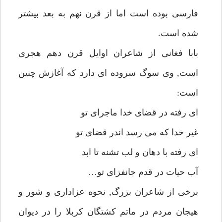
فارسى بوده است اما از قرن نهم به بعد بيشتر
شده است.
بابا فغانى از شاعران اوايل قرن دهم هجرى
است, وى سوگ سروده اى دارد كه آغازش چنين
است:
اى رفته در قضاى خدا ماجراى تو
غير خدا كه مى رسد اندر قضاى تو
اى رفته با دهان و لب تشنه تا ابد
آب حيات در قدم جانفزاى تو…
برخى از شاعران بزرگ, نحوه عزادارى و شور و
هيجان مردم در ماتم كشتگان كربلا را در ديوان