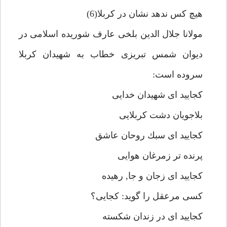
هيچ كس ندهد نشان در كربلا(6)
مولانا جلال الدين بلخى عارف شوريده اسلامى در
ديوان شمس تبريزى خطاب به شهيدان كربلا
سروده است:
كجاييد اى شهيدان خدايى
بلاجويان دشت كربلايى
كجاييد اى سبك روحان عاشق
پرنده تر زمرغان هوايى
كجاييد اى زجان و جا, رهيده
كسى مرعقل را گويد: كجايى؟
كجاييد اى در زندان شكسته