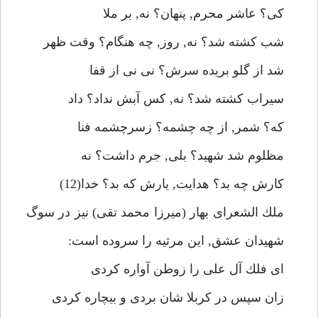
كى؟ عاشر محرم, پنهان؟ نه, بر ملا
شب كشته شد؟ نه, روز, چه هنگام؟ وقت ظهر
شد از گلو بريده سرش؟ نى نى از قفا
سيراب كشته شد؟ نه, كس آبش نداد؟ داد
كه؟ شمر, از چه چشمه؟ زسرچشمه فنا
مظلوم شد شهيد؟ بلى, جرم داشت؟ نه
كارش چه بد؟ هدايت, يارش كه بد؟ خدا(12)
ملك الشعراى بهار (ميرزا محمد تقى) نيز در سوگ
شهيدان عشق, اين مرثيه را سروده است:
اى فلك آل على را زوطن آواره كردى
زان سپس در كربلا شان بردى و بيچاره كردى