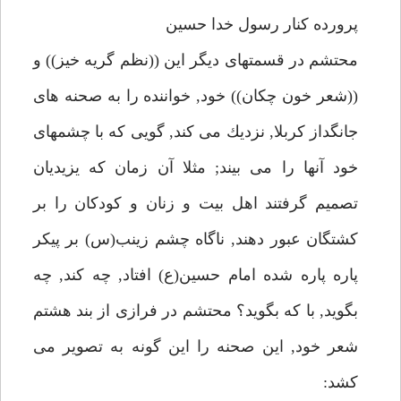
پرورده كنار رسول خدا حسين
محتشم در قسمتهاى ديگر اين ((نظم گريه خيز)) و
((شعر خون چكان)) خود, خواننده را به صحنه هاى
جانگداز كربلا, نزديك مى كند, گويى كه با چشمهاى
خود آنها را مى بيند; مثلا آن زمان كه يزيديان
تصميم گرفتند اهل بيت و زنان و كودكان را بر
كشتگان عبور دهند, ناگاه چشم زينب(س) بر پيكر
پاره پاره شده امام حسين(ع) افتاد, چه كند, چه
بگويد, با كه بگويد؟ محتشم در فرازى از بند هشتم
شعر خود, اين صحنه را اين گونه به تصوير مى
كشد: