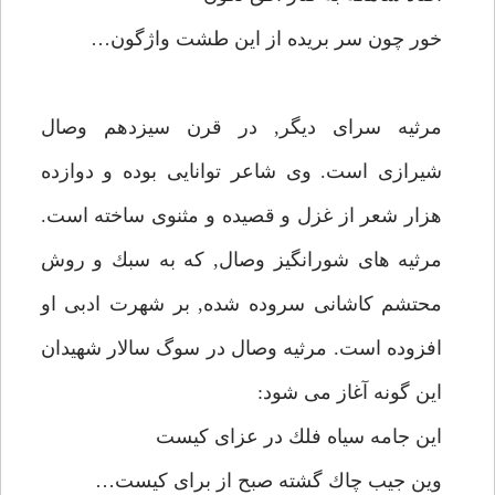
خور چون سر بريده از اين طشت واژگون…
مرثيه سراى ديگر, در قرن سيزدهم وصال
شيرازى است. وى شاعر توانايى بوده و دوازده
هزار شعر از غزل و قصيده و مثنوى ساخته است.
مرثيه هاى شورانگيز وصال, كه به سبك و روش
محتشم كاشانى سروده شده, بر شهرت ادبى او
افزوده است. مرثيه وصال در سوگ سالار شهيدان
اين گونه آغاز مى شود:
اين جامه سياه فلك در عزاى كيست
وين جيب چاك گشته صبح از براى كيست…