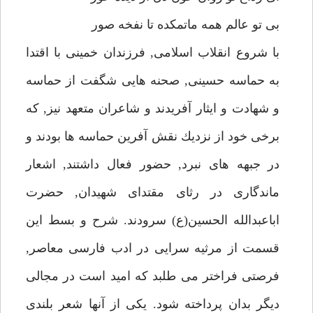
بى تو عالم همه ماتمكده تا نفخه صور
با شروع انقلاب اسلامى, فرزندان خمينى با اقتدا
به حماسه حسينى, صحنه هايى شگفت از حماسه
و شهادت و ايثار آفريدند و شاعران متعهد نيز, كه
برخى خود از نزديك نقش آفرين حماسه ها بودند و
در جبهه هاى نبرد, حضور فعال داشتند, اشعار
ماندگارى در رثاى مقتداى شهيدان, حضرت
اباعبدالله الحسين(ع) سرودند. شرح و بسط اين
قسمت از مرثيه سرايى در ادب فارسى معاصر,
فرصتى فراختر مى طلبد كه اميد است در مجالى
ديگر بدان پرداخته شود. يكى از آنها شعر بلندى