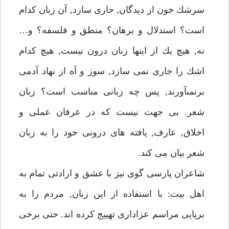
سرشك خون از ديدگان, جارى سازد, آن زبان كدام
است؟ استدلال و برهان؟ منطق و فلسفه؟ و…
نه, هيچ يك از اينها زبان درون نيست, هيچ كدام
اشك را جارى نمى سازد, سوز و آه از نهاد آدمى
برنمىآورند, پس چه زبانى مناسب است؟ زبان
شعر. بى جهت نيست كه در عرفان عملى و
اخلاق, عارف, يافته هاى درونى خود را به زبان
شعر بيان مى كند.
شاعران پارسى گوى نيز با عشق و ارادتى تمام به
اهل بيت: با استفاده از اين زبان, مردم را به
برپايى مراسم عزادارى تهييج كرده اند. حتى برخى