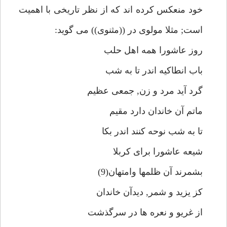
خود منعكس كرده اند كه از نظر تاريخى با اهميت
است; مثلا مولوى در ((مثنوى)) مى گويد:
روز عاشورا همه اهل حلب
باب انطاكيه اندر تا به شب
گرد آيد مرد و زن, جمعى عظيم
ماتم آن خاندان دارد مقيم
تا به شب نوحه كنند اندر بكا
شيعه عاشورا براى كربلا
بشمرند آن ظلمها وامتهان(9)
كز يزيد و شمر, ديدآن خاندان
از غريو و نعره ها در سرگذشت