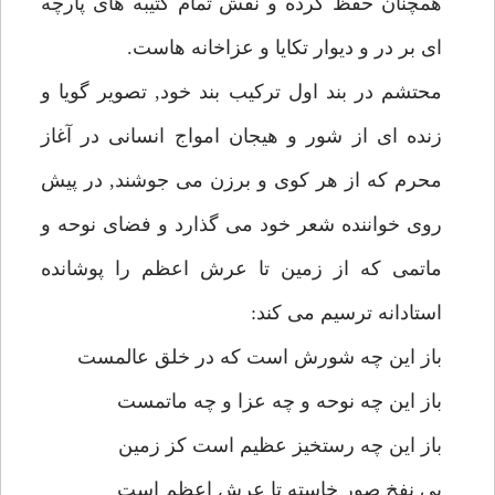
همچنان حفظ كرده و نقش تمام كتيبه هاى پارچه
اى بر در و ديوار تكايا و عزاخانه هاست.
محتشم در بند اول تركيب بند خود, تصوير گويا و
زنده اى از شور و هيجان امواج انسانى در آغاز
محرم كه از هر كوى و برزن مى جوشند, در پيش
روى خواننده شعر خود مى گذارد و فضاى نوحه و
ماتمى كه از زمين تا عرش اعظم را پوشانده
استادانه ترسيم مى كند:
باز اين چه شورش است كه در خلق عالمست
باز اين چه نوحه و چه عزا و چه ماتمست
باز اين چه رستخيز عظيم است كز زمين
بى نفخ صور خاسته تا عرش اعظم است