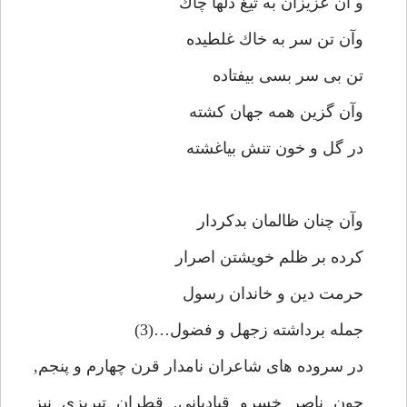
و آن عزيزان به تيغ دلها چاك
وآن تن سر به خاك غلطيده
تن بى سر بسى بيفتاده
وآن گزين همه جهان كشته
در گل و خون تنش بياغشته
وآن چنان ظالمان بدكردار
كرده بر ظلم خويشتن اصرار
حرمت دين و خاندان رسول
جمله برداشته زجهل و فضول…(3)
در سروده هاى شاعران نامدار قرن چهارم و پنجم,
چون ناصر خسرو قباديانى, قطران تبريزى نيز