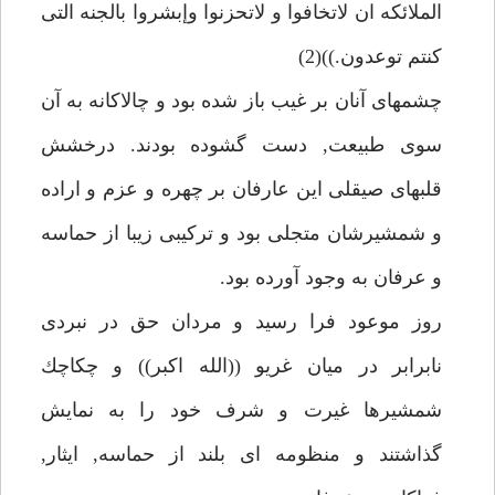
الملائكه ان لاتخافوا و لاتحزنوا وإبشروا بالجنه التى
كنتم توعدون.))(2)
چشمهاى آنان بر غيب باز شده بود و چالاكانه به آن
سوى طبيعت, دست گشوده بودند. درخشش
قلبهاى صيقلى اين عارفان بر چهره و عزم و اراده
و شمشيرشان متجلى بود و تركيبى زيبا از حماسه
و عرفان به وجود آورده بود.
روز موعود فرا رسيد و مردان حق در نبردى
نابرابر در ميان غريو ((الله اكبر)) و چكاچك
شمشيرها غيرت و شرف خود را به نمايش
گذاشتند و منظومه اى بلند از حماسه, ايثار,