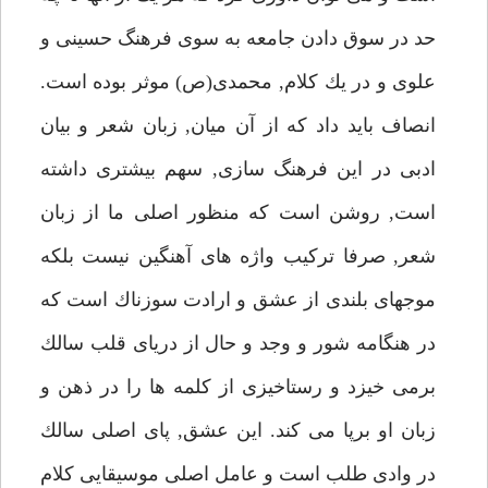
حد در سوق دادن جامعه به سوى فرهنگ حسينى و
علوى و در يك كلام, محمدى(ص) موثر بوده است.
انصاف بايد داد كه از آن ميان, زبان شعر و بيان
ادبى در اين فرهنگ سازى, سهم بيشترى داشته
است, روشن است كه منظور اصلى ما از زبان
شعر, صرفا تركيب واژه هاى آهنگين نيست بلكه
موجهاى بلندى از عشق و ارادت سوزناك است كه
در هنگامه شور و وجد و حال از درياى قلب سالك
برمى خيزد و رستاخيزى از كلمه ها را در ذهن و
زبان او برپا مى كند. اين عشق, پاى اصلى سالك
در وادى طلب است و عامل اصلى موسيقايى كلام