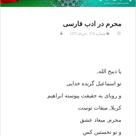
محرم در ادب فارسى
شماره 174 - خرداد 1375
يا ذبيح الله,
تو اسماعيل گزيده خدايى
و روياى به حقيقت پيوسته ابراهيم
كربلا, ميقات توست
محرم, ميعاد عشق
و تو نخستين كس