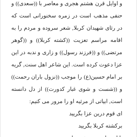
و اوايل قرن هشتم هجرى و معاصر با ((سعدى)) و
حنفى مذهب است در زمره سخنورانى است كه
در رثاى شهيدان كربلا, شعر سروده و مردم را به
اقامه مراسم تعزيت ((كشته كربلا)) و ((گوهر
مرتضى)) و ((فرزند رسول)) و زارى و ندبه در اين
عزا دعوت كرده است. اين شاعر اهل سنت, گريه
بر امام حسين(ع) را موجب ((نزول باران رحمت))
و ((شست و شوى غبار كدورت)) از دل دانسته
است, ابياتى از مرثيه او را مرور مى كنيم:
اى قوم درين عزا بگرييد
بركشته كربلا بگرييد