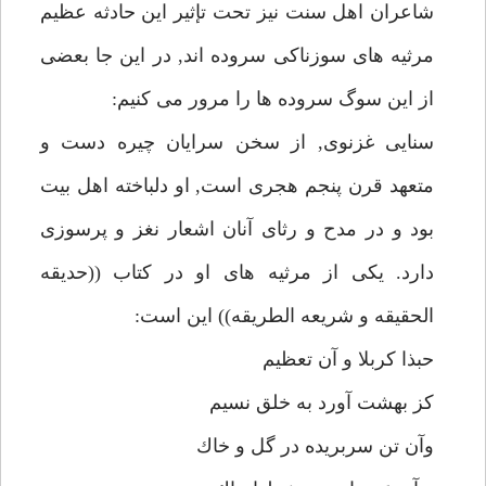
شاعران اهل سنت نيز تحت تإثير اين حادثه عظيم
مرثيه هاى سوزناكى سروده اند, در اين جا بعضى
از اين سوگ سروده ها را مرور مى كنيم:
سنايى غزنوى, از سخن سرايان چيره دست و
متعهد قرن پنجم هجرى است, او دلباخته اهل بيت
بود و در مدح و رثاى آنان اشعار نغز و پرسوزى
دارد. يكى از مرثيه هاى او در كتاب ((حديقه
الحقيقه و شريعه الطريقه)) اين است:
حبذا كربلا و آن تعظيم
كز بهشت آورد به خلق نسيم
وآن تن سربريده در گل و خاك