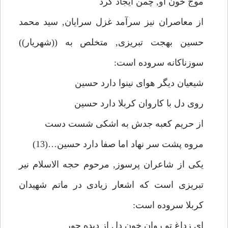
موج خون او, چمن ايجاد كرد
از معاصران نيز سرآمد غزل سرايان, سيد محمد
حسين بهجت تبريزى, متخلص به ((شهريار))
سوزناكانه سروده است:
شيعيان ديگر هواى نينوا دارد حسين
روى دل با كاروان كربلا دارد حسين
از حريم كعبه جدش به اشكى شست دست
مروه پشت سر نهاد اما صفا دارد حسين…(13)
يكى از شاعران پرسوز, مرحوم حجه الاسلام نير
تبريزى است كه اشعار زيادى در ماتم شهيدان
كربلا سروده است:
اى زداغ تو روان خون دل از ديده حور