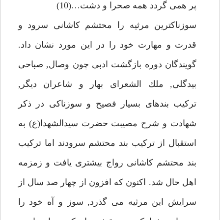
پر همى گردد همه صحرا و دشت…(10)
سوزناكترين مرثيه را محتشم كاشانى سرود و
قدرت و مهارت خود را در اين مورد نشان داد.
گويندگان دوره بازگشت ادبى چون وصال, صباحى
بيدگلى, ملك الشعراى بهار و شاعران ديگر,
تركيب بندهاى بسيار فصيح و سوزناكى در ذكر
شهادت و شرح مصيبت حضرت سيدالشهدا(ع) به
استقبال از تركيب بند محتشم سرودند اما تركيب
بند محتشم كاشانى رواج بيشترى يافت و زمزمه
اهل حال شد. اكنون كه افزون از چهار صد سال از
سرايش اين مرثيه مى گذرد, سوز و آه خود را