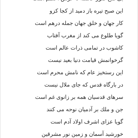
اين صبح تيره باز دميد از كجا كزو
كار جهان و خلق جهان جمله درهم است
گويا طلوع مى كند از مغرب آفتاب
كاشوب در تمامى ذرات عالم است
گرخوانمش قيامت دنيا بعيد نيست
اين رستخيز عام كه نامش محرم است
در بارگاه قدس كه جاى ملال نيست
سرهاى قدسيان همه بر زانوى غم است
جن و ملك بر آدميان نوحه مى كنند
گويا عزاى اشرف اولاد آدم است
خورشيد آسمان و زمين نور مشرقين