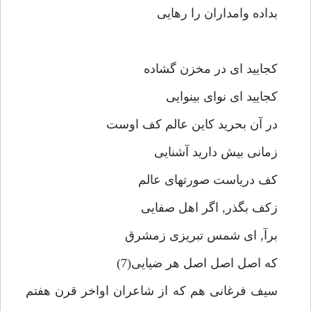
بداده وامداران را رهايى
كجاييد اى در مخزن گشاده
كجاييد اى نواى بينوايى
در آن بحريد كاين عالم كف اوست
زمانى بيش داريد آشنايى
كف درياست صورتهاى عالم
زكف بگذر, اگر اهل صفايى
برآ, اى شمس تبريزى زمشرق
كه اصل اصل اصل هر ضيايى(7)
سيف فرغانى هم كه از شاعران اواخر قرن هفتم