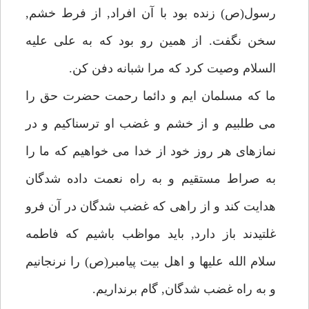
رسول(ص) زنده بود با آن افراد, از فرط خشم,
سخن نگفت. از همين رو بود كه به على عليه
السلام وصيت كرد كه مرا شبانه دفن كن.
ما كه مسلمان ايم و دائما رحمت حضرت حق را
مى طلبيم و از خشم و غضب او ترسناكيم و در
نمازهاى هر روز خود از خدا مى خواهيم كه ما را
به صراط مستقيم و به راه نعمت داده شدگان
هدايت كند و از راهى كه غضب شدگان در آن فرو
غلتيدند باز دارد, بايد مواظب باشيم كه فاطمه
سلام الله عليها و اهل بيت پيامبر(ص) را نرنجانيم
و به راه غضب شدگان, گام برنداريم.