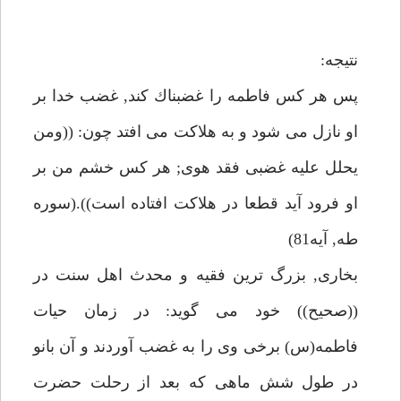
نتيجه:
پس هر كس فاطمه را غضبناك كند, غضب خدا بر
او نازل مى شود و به هلاكت مى افتد چون: ((ومن
يحلل عليه غضبى فقد هوى; هر كس خشم من بر
او فرود آيد قطعا در هلاكت افتاده است)).(سوره
طه, آيه81)
بخارى, بزرگ ترين فقيه و محدث اهل سنت در
((صحيح)) خود مى گويد: در زمان حيات
فاطمه(س) برخى وى را به غضب آوردند و آن بانو
در طول شش ماهى كه بعد از رحلت حضرت