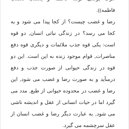
فاطمه)).
رضا و غضب چيست؟ از كجا پيدا مى شود و به
كجا مى رسد؟ در زندگى نباتى انسان, دو قوه
است: يكى قوه جذب ملائمات و ديگرى قوه دفع
مناصرات, قوام موجود زنده به اين است. اين دو
قوه در زندگى حيوانى از صورت جذب و دفع
درمىآيد و به صورت رضا و غضب مى شود, اين
رضا و غضب در محدوده حيوانى از طبع, مدد مى
گيرد اما در حيات انسانى از عقل و انديشه ناشى
مى شود, به عبارت ديگر رضا و غضب انسان از
عقل سرچشمه مى گيرد.