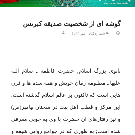
گوشه اى از شخصيت صديقه كبرىس
شماره 202 - مهر 1377
بانوى بزرگ اسلام, حضرت فاطمه ـ سلام الله
عليها ـ مظلومه زمان خويش و همه سده ها و قرن
هايى است كه تاكنون بر عالم اسلام گذشته است.
اين مركز و قطب اهل بيت در سخنان پيامبر(ص)
و نيز رفتارهاى آن حضرت با وى به خوبى معرفى
شده است; به طورى كه در جوامع روايى شيعه و