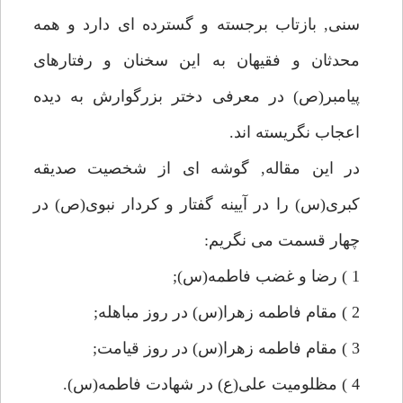
سنى, بازتاب برجسته و گسترده اى دارد و همه
محدثان و فقيهان به اين سخنان و رفتارهاى
پيامبر(ص) در معرفى دختر بزرگوارش به ديده
اعجاب نگريسته اند.
در اين مقاله, گوشه اى از شخصيت صديقه
كبرى(س) را در آيينه گفتار و كردار نبوى(ص) در
چهار قسمت مى نگريم:
1 ) رضا و غضب فاطمه(س);
2 ) مقام فاطمه زهرا(س) در روز مباهله;
3 ) مقام فاطمه زهرا(س) در روز قيامت;
4 ) مظلوميت على(ع) در شهادت فاطمه(س).