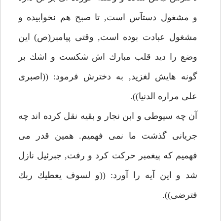
و مشغول دستآس است, تا صبح هم نخوابيده و
مشغول عبادت بوده است, وقتى پيامبر(ص) اين
وضع را ديد قلب مبارك اش شكست و اشك بر
گونه هايش لغزيد, به دخترش فرمود: ((اصبرى
على مراره الدنيا)).
آن چه سيوطى و ابن نجار و بقيه نقل كرده اند چه
جريانى گذشت ما نمى فهميم. همين قدر مى
فهميم كه پيغمبر حركت كرد و رفت, جبرئيل نازل
شد و اين آيه را آورد: ((و لسوف يعطيك ربك
فترضى)).