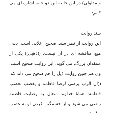
و مدلولى) در اين جا به اين دو جنبه اشاره اى مى
كنيم:
سند روايت
اين روايت از نظر سند, صحيح اعلايى است; يعنى
هيچ مناقشه اى در آن نيست. ((ذهبى)) يكى از
منتقدان بزرگ, مى گويد: اين روايت صحيح است.
وى هم چنين روايت ذيل را هم صحيح مى داند كه:
((ان الرب يرضى لرضا فاطمه و يغضب لغضب
فاطمه; همانا خداوند متعال به رضايت فاطمه
راضى مى شود و از خشمگين كردن او به غضب