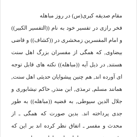
مقام صديقه كبرى(س) در روز مباهله
فخر رازى در تفسير خود به نام ((التفسير الكبير))
و امام المفسرين زمخشرى در ((كشاف)) و قاضى
بيضاوى, كه همگى از مفسران بزرگ اهل سنت
هستند, در ذيل آيه ((مباهله)) نكته هاى قابل توجه
اى آورده اند, هم چنين پيشوايان حديثى اهل سنت,
همانند مسلم, ترمذى, ابن منذر, حاكم نيشابورى و
جلال الدين سيوطى, به قضيه ((مباهله)) به طور
جدى پرداخته اند. بدين صورت كه همگى ـ از
محدث و مفسر ـ اتفاق نظر كرده اند بر اين كه