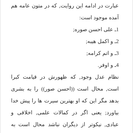
عبارت در ادامه اين روايت, كه در متون عامه هم
آمده موجود است:
1ـ على احسن صوره;
2ـ و اكمل هيبه;
3ـ و اتم كرامه;
4ـ و اوفر.
نظام عدل وجود, كه ظهورش در قيامت كبرا
است, محال است ((احسن صور)) را به بشرى
بدهد مگر اين كه او بهترين سيرت ها را پيش خدا
بياورد; يعنى اگر در كمالات علمى, اخلاقى و
عبادى, نيكوتر از ديگران نباشد محال است به