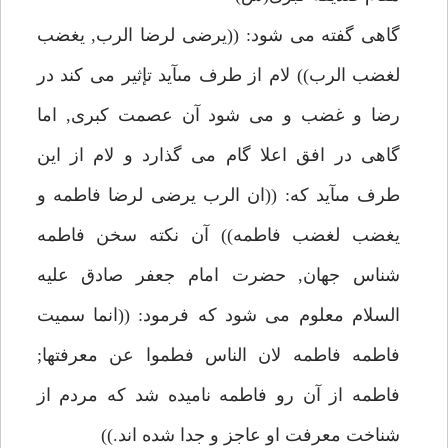
گاهى گفته مى شود: ((يرضى لرضا الرب, يغضب
لغضب الرب)) لام از طرف مىآيد تإثير مى كند در
رضا و غضب و مى شود آن عصمت كبرى, اما
گاهى در افق اعلا گام مى گذارد و لام از اين
طرف مىآيد كه: ((ان الرب يرضى لرضا فاطمه و
يغضب لغضب فاطمه)) آن نكته سخن فاطمه
شناس جهان, حضرت امام جعفر صادق عليه
السلام معلوم مى شود كه فرمود: ((انما سميت
فاطمه فاطمه لان الناس فطموا عن معرفتها;
فاطمه از آن رو فاطمه ناميده شد كه مردم از
شناخت معرفت او عاجز و جدا شده اند.))