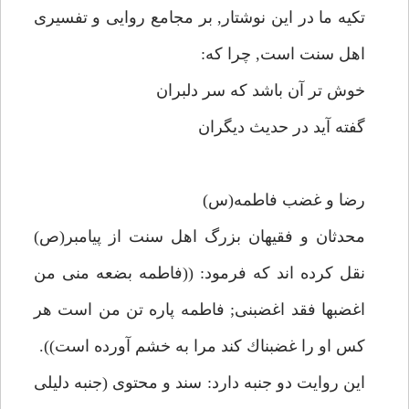
تكيه ما در اين نوشتار, بر مجامع روايى و تفسيرى
اهل سنت است, چرا كه:
خوش تر آن باشد كه سر دلبران
گفته آيد در حديث ديگران
رضا و غضب فاطمه(س)
محدثان و فقيهان بزرگ اهل سنت از پيامبر(ص)
نقل كرده اند كه فرمود: ((فاطمه بضعه منى من
اغضبها فقد اغضبنى; فاطمه پاره تن من است هر
كس او را غضبناك كند مرا به خشم آورده است)).
اين روايت دو جنبه دارد: سند و محتوى (جنبه دليلى