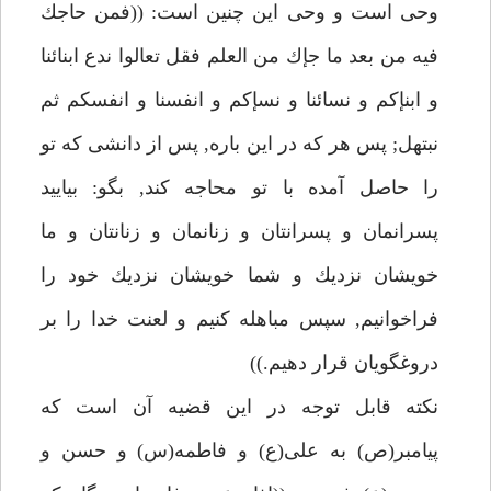
وحى است و وحى اين چنين است: ((فمن حاجك
فيه من بعد ما جإك من العلم فقل تعالوا ندع ابنائنا
و ابنإكم و نسائنا و نسإكم و انفسنا و انفسكم ثم
نبتهل; پس هر كه در اين باره, پس از دانشى كه تو
را حاصل آمده با تو محاجه كند, بگو: بياييد
پسرانمان و پسرانتان و زنانمان و زنانتان و ما
خويشان نزديك و شما خويشان نزديك خود را
فراخوانيم, سپس مباهله كنيم و لعنت خدا را بر
دروغگويان قرار دهيم.))
نكته قابل توجه در اين قضيه آن است كه
پيامبر(ص) به على(ع) و فاطمه(س) و حسن و