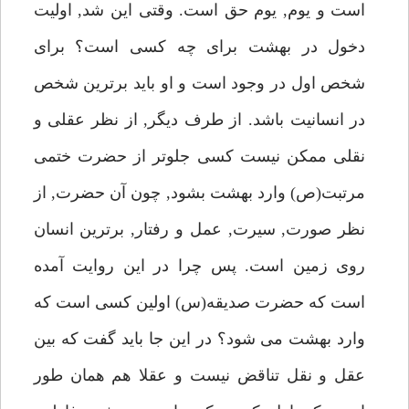
است و يوم, يوم حق است. وقتى اين شد, اوليت
دخول در بهشت براى چه كسى است؟ براى
شخص اول در وجود است و او بايد برترين شخص
در انسانيت باشد. از طرف ديگر, از نظر عقلى و
نقلى ممكن نيست كسى جلوتر از حضرت ختمى
مرتبت(ص) وارد بهشت بشود, چون آن حضرت, از
نظر صورت, سيرت, عمل و رفتار, برترين انسان
روى زمين است. پس چرا در اين روايت آمده
است كه حضرت صديقه(س) اولين كسى است كه
وارد بهشت مى شود؟ در اين جا بايد گفت كه بين
عقل و نقل تناقض نيست و عقلا هم همان طور