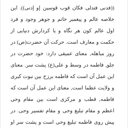
((فدنى فتدلى فكان قوب قوسين إو إدنى)). اين
خلاصه عالم و پيغمبر خاتم و جوهر وجود و فرد
اول عالم كون هر نگاه و يا كردارش دنيايى از
حكمت و معارف است. حركت آن حضرت(ص) در
روز مباهله, معناى عميقى دارد: خود حضرت در
جلو, فاطمه در وسط و على(ع) پشت سر. معناى
اين عمل آن است كه فاطمه برزخ بين نبوت كبرى
و ولايت عظما است, معناى اين عمل آن است كه
فاطمه, قطب و مركزى است بين مقام وحى
اعظم و مقام تبليغ وحى و مقام تفسير وحى. در
پيش روى فاطمه تبليغ وحى است و پشت سر او