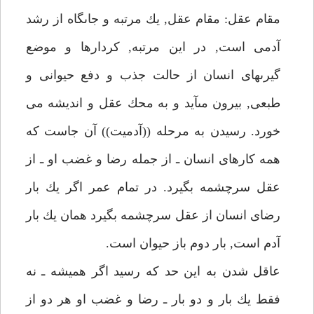
مقام عقل: مقام عقل, يك مرتبه و جاىگاه از رشد
آدمى است, در اين مرتبه, كردارها و موضع
گيرىهاى انسان از حالت جذب و دفع حيوانى و
طبعى, بيرون مىآيد و به محك عقل و انديشه مى
خورد. رسيدن به مرحله ((آدميت)) آن جاست كه
همه كارهاى انسان ـ از جمله رضا و غضب او ـ از
عقل سرچشمه بگيرد. در تمام عمر اگر يك بار
رضاى انسان از عقل سرچشمه بگيرد همان يك بار
آدم است, بار دوم باز حيوان است.
عاقل شدن به اين حد كه رسيد اگر هميشه ـ نه
فقط يك بار و دو بار ـ رضا و غضب او هر دو از