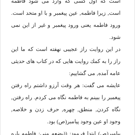
است كه اول كسى كه وارد مى شود فاطمه
است, زيرا فاطمه, عين پيغمبر و با او متحد است.
ورود فاطمه يعنى ورود پيغمبر و غير از اين نمى
شود.
در اين روايت راز عجيبى نهفته است كه ما اين
راز را به كمك روايت هايى كه در كتاب هاى حديثى
عامه آمده, مى گشاييم:
عايشه مى گفت: هر وقت آرزو داشتم راه رفتن
پيغمبر را ببينم به فاطمه نگاه مى كردم. راه رفتن,
نگاه كردن, منطق, چهره, حرف زدن و خلاصه,
وجود او عين وجود پيامبر(ص) بود.
پيامبر(ص) ابتدا فرمود: ((بضعه منى; فاطمه پاره