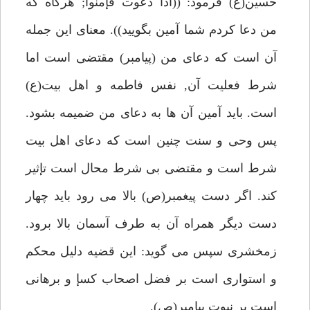
حسين(ع) فرمود: ((اذا دعوت فإمنوا; هرگاه كه
من دعا كردم شما آمين بگوييد)). معناى اين جمله
آن است كه دعاى من (پيامبر) مقتضى است اما
شرط فعليت آن, نفس فاطمه و اهل بيت(ع)
است. بايد آمين آن ها به دعاى من ضميمه بشود.
پس وحى و سنت چنين است كه دعاى اهل بيت
شرط است و مقتضى بى شرط محال است تإثير
كند. اگر دست پيغمبر(ص) بالا مى رود بايد چهار
دست ديگر همراه آن به طرف آسمان بالا برود.
زمخشرى سپس مى گويد: اين قضيه دليل محكم
و استوارى است بر فضل اصحاب كسإ و برهانى
است بر نبوت پيامبر(ص).