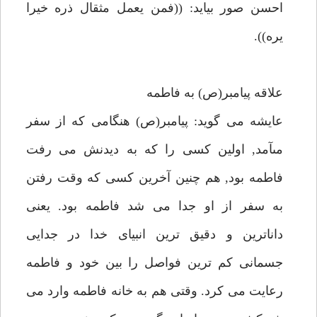
احسن صور بيايد: ((فمن يعمل مثقال ذره خيرا
يره)).
علاقه پيامبر(ص) به فاطمه
عايشه مى گويد: پيامبر(ص) هنگامى كه از سفر
مىآمد, اولين كسى را كه به ديدنش مى رفت
فاطمه بود, هم چنين آخرين كسى كه وقت رفتن
به سفر از او جدا مى شد فاطمه بود. يعنى
داناترين و دقيق ترين انبياى خدا در جدايى
جسمانى كم ترين فواصل را بين خود و فاطمه
رعايت مى كرد. وقتى هم به خانه فاطمه وارد مى