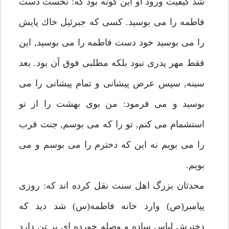
شد كيفيت ورود او اين گونه بود كه: نخست دست
فاطمه را مى بوسيد. كسى كه جبرئيل خاك پايش
را مى بوسيد خود دست فاطمه را مى بوسيد, اين
فقط مهر پدرى نبود بلكه مطلبى فوق آن بود. بعد
سينه, سپس عرض پيشانى و تمام پيشانى را مى
بوسيد و مى فرمود: من بوى بهشت را از تو
استشمام مى كنم, تو را كه مى بوسم, جنت قرب
را مى بويم نه اين كه دخترم را مى بوسم و مى
بويم.
محدثان بزرگ اهل سنت نقل كرده اند كه: روزى
پيامبر(ص) وارد خانه فاطمه(س) شد ديد كه
دخترش لباس ساده و وصله خورده اى بر تن دارد