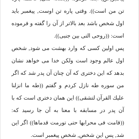
تن من است)). وقتى پاره تن اوست, پيغمبر بايد
اول شخص باشد بعد بالاتر از آن را گفته و فرموده
است: ((روحى التى بين جنبى)).
پس اولين كسى كه وارد بهشت مى شود, شخص
اول عالم وجود است ولكن خدا مى خواهد نشان
بدهد كه اين دخترى كه آن چنان آن پدر شد كه اگر
من سوره طه نازل كردم و گفتم ((طه ما انزلنا
عليك القرآن لتشقى)) اين همان دخترى است كه با
آن پدر در مسابقه با معنا به آن جا رسيد كه:
((قامت فى محرابها حتى تورمت قدماها)) اگر اين
شد, پس اين شخص, شخص پيغمبر است.