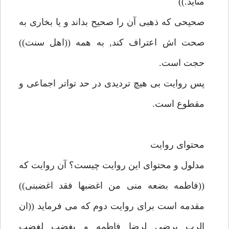
مىآيد.))
صحيحى كه ذهبى آن را صحيح بداند و يا بخارى به
صحت اش اعتراف كند, به همه ((اهل سنت))
حجت است.
پس روايت بى هيچ ترديدى در حد تواتر اجماعى و
مقطوع است.
محتواى روايت
مدلول و محتواى اين روايت چيست؟ آن روايت كه
((فاطمه بضعه منى من اغضبها فقد اغضبنى))
مقدمه است براى روايت دوم كه مى فرمايد ((ان
الرب يرضى لرضا فاطمه و يغضب لغضب