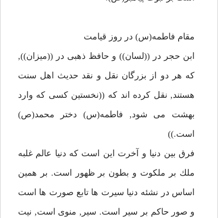
مقام فاطمه(س) در روز قيامت
ابن حجر در ((لسان)) و حافظ ذهبى در ((ميزان)),
كه هر دو از بزرگان نقل و نقد حديث اهل سنت
هستند, نقل كرده اند كه ((نخستين كسى كه وارد
بهشت مى شود, فاطمه(س) دختر محمد(ص)
است.))
فرق بين دنيا و آخرت اين است كه دنيا عالم غلبه
ملك بر ملكوت و بطون بر ظهور است. بر همين
اساس در نشئه دنيا سيرت ها تابع صورت ها است
و صور حاكم بر سير است. سير, منوى است, نيت