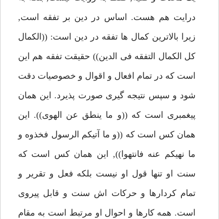
درايت هم هست. اساس در دين بر تفقه است,
زيرا بالاترين كمال ها تفقه در دين است: ((الكمال
كل الكمال التفقه فى الدين)) حقيقت تفقه هم اين
است كه در تمام افعال و اقوال و خصوصيات دقت
شود و سپس نتيجه گيرى صورت پذيرد. اين همان
پيغمبرى است كه ((و ما ينطق عن الهوى)). اين
همان كس است كه ((و ما آتيكم الرسول فخذوه و
ما نهيكم عنه فانتهوا)), اين همان كس است كه
سنت او تنها قول او نيست بلكه فعل و تقرير و
تمام كردارها و حركات اش سنت و قابل پيروى
است. همه كارها و احوال او مرتبط است به مقام