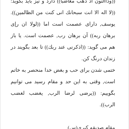
((وذاالنون اذ ذهب مغاضبا)) دارد و نيز بايد بگويد:
((لا اله الا انت سبحانك انى كنت من الظالمين)).
يوسف, داراى عصمت است اما ((لولا ان رإى
برهان ربه)) آن برهان رب, عصمت است. يا باز
هم مى گويد: ((اذكرنى عند ربك)) تا بعد بگويند در
زندان درنگ كن.
ختمى شدن براى حب و بغض خدا منحصر به خاتم
است, وقتى به اين حد و مقام رسيد مى توانيم
بگوييم: ((يرضى لرضا الرب, يغضب لغضب
الرب)).
مقام صديقه كبرى(س)