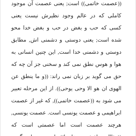
((عصمت خاتمى)) است; يعنى عصمت آن موجود
كاملى كه در عالم وجود نظيرش نيست يعنى
كسى كه حب و بغض در حب و بغض خدا محو
شده است; يعنى دوستى و دشمنى اش, مطابق
دوستى و دشمنى خدا است, اين چنين انسانى به
هوا و هوس نطق نمى كند و سخنى جز آن چه كه
حق مى گويد بر زبان نمى راند: ((و ما ينطق عن
الهوى ان هو الا وحى يوحى)). از اين مرحله تعبير
مى شود به ((عصمت خاتمى)), كه غير از عصمت
ابراهيمى و عصمت يونسى است. عصمت يونسى,
هرچند عصمت است اما عصمتى است كه