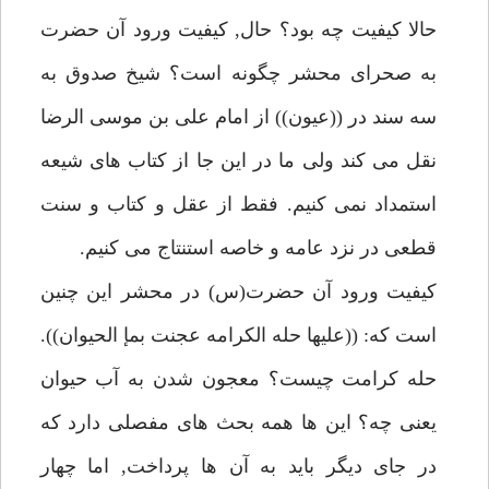
حالا كيفيت چه بود؟ حال, كيفيت ورود آن حضرت
به صحراى محشر چگونه است؟ شيخ صدوق به
سه سند در ((عيون)) از امام على بن موسى الرضا
نقل مى كند ولى ما در اين جا از كتاب هاى شيعه
استمداد نمى كنيم. فقط از عقل و كتاب و سنت
قطعى در نزد عامه و خاصه استنتاج مى كنيم.
كيفيت ورود آن حضرت(س) در محشر اين چنين
است كه: ((عليها حله الكرامه عجنت بمإ الحيوان)).
حله كرامت چيست؟ معجون شدن به آب حيوان
يعنى چه؟ اين ها همه بحث هاى مفصلى دارد كه
در جاى ديگر بايد به آن ها پرداخت, اما چهار