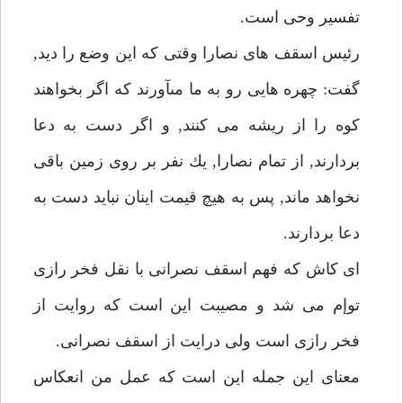
تفسير وحى است.
رئيس اسقف هاى نصارا وقتى كه اين وضع را ديد,
گفت: چهره هايى رو به ما مىآورند كه اگر بخواهند
كوه را از ريشه مى كنند, و اگر دست به دعا
بردارند, از تمام نصارا, يك نفر بر روى زمين باقى
نخواهد ماند, پس به هيچ قيمت اينان نبايد دست به
دعا بردارند.
اى كاش كه فهم اسقف نصرانى با نقل فخر رازى
توإم مى شد و مصيبت اين است كه روايت از
فخر رازى است ولى درايت از اسقف نصرانى.
معناى اين جمله اين است كه عمل من انعكاس