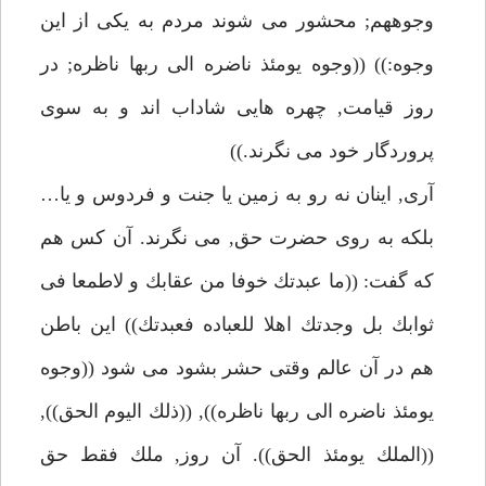
وجوههم; محشور مى شوند مردم به يكى از اين
وجوه:)) ((وجوه يومئذ ناضره الى ربها ناظره; در
روز قيامت, چهره هايى شاداب اند و به سوى
پروردگار خود مى نگرند.))
آرى, اينان نه رو به زمين يا جنت و فردوس و يا…
بلكه به روى حضرت حق, مى نگرند. آن كس هم
كه گفت: ((ما عبدتك خوفا من عقابك و لاطمعا فى
ثوابك بل وجدتك اهلا للعباده فعبدتك)) اين باطن
هم در آن عالم وقتى حشر بشود مى شود ((وجوه
يومئذ ناضره الى ربها ناظره)), ((ذلك اليوم الحق)),
((الملك يومئذ الحق)). آن روز, ملك فقط حق