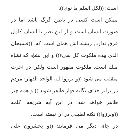
است: ((لكل العلم ما نوى)).
ممكن است كسى در باطن گرگ باشد اما در
صورت انسان است و از اين نظر با انسان كامل
فرق ندارد, ريشه اش همان است كه: ((فسبحان
الذى بيده ملكوت كل شىء)) و اين نشإه كه نشإه
ملك است, ملكوت مقهور است ولكن در آخرت
منقلب مى شود ((و برزوا لله الواحد القهار; مردم
در برابر خداى يگانه قهار ظاهر شوند.)) و همه چيز
ظاهر خواهد شد. در اين آيه شريفه, كلمه
((وبرزوا)) نكته لطيفى در آن نهفته است.
در جاى ديگر مى فرمايد: ((و يحشرون على