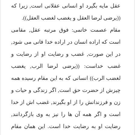
عقل مايه بگيرد او انسانى عقلانى است, زيرا كه
((يرضى لرضا العقل و يغضب لغضب العقل)).
مقام عصمت خاتمى: فوق مرتبه عقل, مقامى
است كه اراده انسان در اراده خدا فانى مى شود,
در اين صورت, غضب و رضايت او از رضايت و
غضب خداست: ((يرضى لرضا الرب, يغضب
لغضب الرب)) انسانى كه به اين مقام رسيده همه
چيزش از حضرت حق است, اگر زندگى و حيات و
زن و فرزندانش را از او بگيرند, غضب اش از خدا
است و اگر همه آن ها را نيز به وى بازگردانند,
رضايت او به رضايت خدا است. اين همان مقام