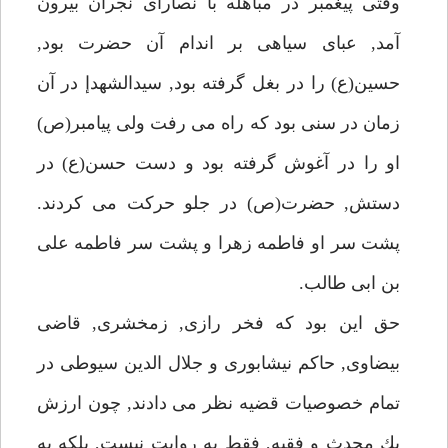
وقتى پيغمبر در مباهله با نصاراى نجران بيرون
آمد, عباى سياهى بر اندام آن حضرت بود,
حسين(ع) را در بغل گرفته بود, سيدالشهدإ در آن
زمان در سنى بود كه راه مى رفت ولى پيامبر(ص)
او را در آغوش گرفته بود و دست حسن(ع) در
دستش, حضرت(ص) در جلو حركت مى كردند.
پشت سر او فاطمه زهرا و پشت سر فاطمه على
بن ابى طالب.
حق اين بود كه فخر رازى, زمخشرى, قاضى
بيضاوى, حاكم نيشابورى و جلال الدين سيوطى در
تمام خصوصيات قضيه نظر مى دادند, چون ارزش
يك محدث و فقيه, فقط به روايت نيست, بلكه به