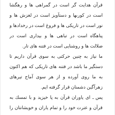
قرآن هدايت گر است در گمراهى ها و رهگشا
است در كورىها و دستآويز است در لغزش ها و
نور است در تاريكى ها و فروغ است در رخدادها و
پناهگاه است در تباهى ها و بيدارى است در
ضلالت ها و روشنايى است در فتنه هاى تار.
ما نياز به چنين حركتى به سوى قرآن داريم تا
دستگير ما باشد در فتنه هاى تاريكى كه هم اكنون
به ما روى آورده و از هر سوى آماج تيرهاى
زهرآگين دشمنان قرار گرفته ايم.
پس ـ اى ياوران قرآن به پا خيزيد و با تمسك به
قرآن و عترت خود را و تمام ياران و خويشانتان را