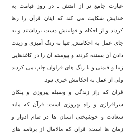
عبارت جامع تر از امتش ـ در روز قيامت به
خدايش شكايت مى كند كه اينان قرآن را رها
كردند و از احكام و قوانينش دست برداشتند و به
جاى عمل به احكامش, تنها به رنگ آميزى و زينت
دادن آن بسنده كردند و پيوسته آن را در كاغذهايى
زيبا و قيمتى و با رنگ هاى فراوان چاپ مى كردند
ولى از عمل به احكامش خبرى نبود.
قرآن كه راز زندگى و وسيله پيروزى و پلكان
سرافرازى و راه بهروزى است; قرآن كه مايه
سعادت و خوشبختى انسان ها در تمام ادوار و
زمان ها است; قرآن كه مالامال از برنامه هاى