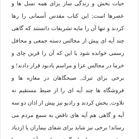
حيات بخش و زندگى ساز براى همه نسل ها و
عصرها است; اين كتاب مقدس آسمانى را رها
كردند و تنها آن را مايه تشريفات دانستند كه گاهى
چند آيه اى پيش از مجالس دسته جمعى و محافل
رسمى خوانده شود يا اين كه آن را قرين چاى و
خرما در مجالس عزا و مراسم يادبود قرار دادند! و
برخى براى تبرك, صبحگاهان در مغازه ها و
فروشگاه ها چند آيه اى را از ضبط مستقيم نه
تلاوت, پخش كردند و راديو نيز پيش از اذان دو سه
آيه و گاهى هم آيه هاى ناقص به سمع مردم مى
رساند! برخى نيز شايد براى شفاى بيماران يا ازدياد