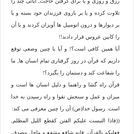
رزق و روزى و يا براى گرفتن حاجت, آياتى چند را
تلاوت كرده و يا بر بازوى فرزندان خود بسته و يا
بر ديوارها و درون اتومبيل ها آويزان كردند و يا آن
را كابين عروس قرار دادند!!
آيا همين كافى است؟! و آيا با چنين وضعى توقع
داريم كه قرآن در روز گرفتارى تمام انسان ها, ما
را شفاعت كند و دستمان را بگيرد؟!
قرآن راه گشا و راهنما و دليل انسان ها است و
ميزان و عمل و سنجش تقوا و راه رسيدن به خدا
است. رسول خدا(ص) آن را چنين معرفى مى كند:
((فاذا التبست عليكم الفتن كقطع الليل المظلم,
فعليكم بالقرآن, فانه شافع مشفع و ماحل مصدق.