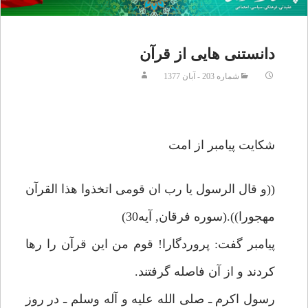
دانستنى هايى از قرآن
شماره 203 - آبان 1377
شكايت پيامبر از امت
((و قال الرسول يا رب ان قومى اتخذوا هذا القرآن
مهجورا)).(سوره فرقان, آيه30)
پيامبر گفت: پروردگارا! قوم من اين قرآن را رها
كردند و از آن فاصله گرفتند.
رسول اكرم ـ صلى الله عليه و آله وسلم ـ در روز