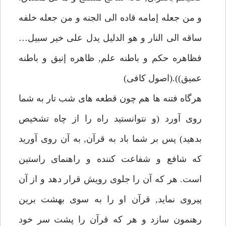
و من جعله إمامه قاده الى الجنه و من جعله خلفه
ساقه الى النار و هو الدليل يدل على خير سبيل…
فظاهره حكم و باطنه علم, ظاهره إنيق و باطنه
عميق)).(اصول كافى)
هرگاه فتنه ها هم چون قطعه هاى شب تار به شما
روى آورد (و نتوانستيد راه را از چاه تشخيص
بدهيد) پس بر شما باد به قرآن, به آن روى آوريد
كه شافع و شفاعت كننده و راهنماى راستين
است. هر كه آن را جلوى رويش قرار دهد و از آن
پيروى نمايد, قرآن او را به سوى بهشت برين
رهنمون سازد و هر كه قرآن را پشت سر خود