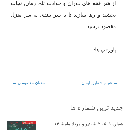
از شر فتنه هاى دوران و حوادث تلخ زمان, نجات
بخشيد و رها سازيد تا با سر بلندى به سر منزل
مقصود برسيد.
پاورقي ها:
←
Post
شبنم شقايق ايمان
سخنان معصومان
→
navigation
جدید ترین شماره ها
شماره ۵۰۱ - ۵۰۲ - تیر و مرداد ماه ۱۴۰۵