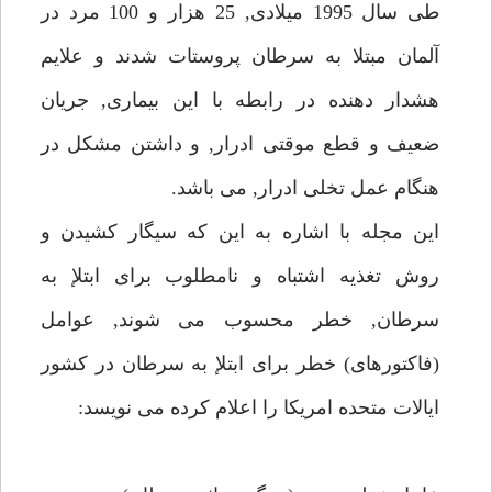
طى سال 1995 ميلادى, 25 هزار و 100 مرد در
آلمان مبتلا به سرطان پروستات شدند و علايم
هشدار دهنده در رابطه با اين بيمارى, جريان
ضعيف و قطع موقتى ادرار, و داشتن مشكل در
هنگام عمل تخلى ادرار, مى باشد.
اين مجله با اشاره به اين كه سيگار كشيدن و
روش تغذيه اشتباه و نامطلوب براى ابتلإ به
سرطان, خطر محسوب مى شوند, عوامل
(فاكتورهاى) خطر براى ابتلإ به سرطان در كشور
ايالات متحده امريكا را اعلام كرده مى نويسد: