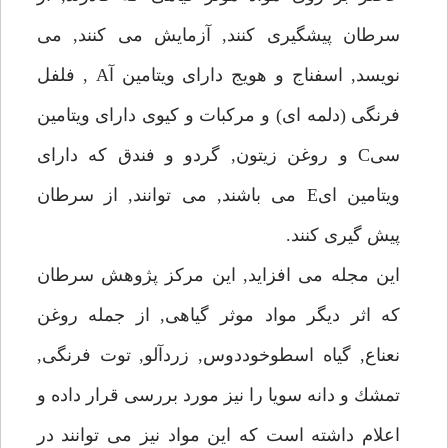
سرطان پيشگيرى كنند, آزمايش مى كنند, مى
نويسد, اسفناج و هويج داراى ويتامين آA , فلفل
فرنگى (دلمه اى) و مركبات و كيوى داراى ويتامين
سىC و روغن زيتون, گردو و فندق كه داراى
ويتامين اىE مى باشند, مى توانند, از سرطان
پيش گيرى كنند.
اين مجله مى افزايد, اين مركز پژوهش سرطان
كه اثر ديگر مواد موثر گياهى, از جمله روغن
نعناع, گياه اسطوخوددوس, زردآلو, توت فرنگى,
تمشك و دانه سويا را نيز مورد بررسى قرار داده و
اعلام داشته است كه اين مواد نيز مى توانند در