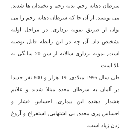
سرطان دهانه رحم, بدنه رحم و تخمدان ها شدند,
مى نويسد, از آن جا كه سرطان دهانه رحم را مى
توان از طريق نمونه بردارى, در مراحل اوليه
تشخيص داد, آن چه در اين رابطه قابل توصيه
است, نمونه بردارى سالانه از سن 20 سالگى به
بالا است.
طى سال 1995 ميلادى, 19 هزار و 800 نفر جديدا
در آلمان به سرطان معده مبتلا شدند و علايم
هشدار دهنده اين بيمارى, احساس فشار و
احساس پرى معده, بى اشتهايى, استفراغ و آروغ
زدن زياد است.