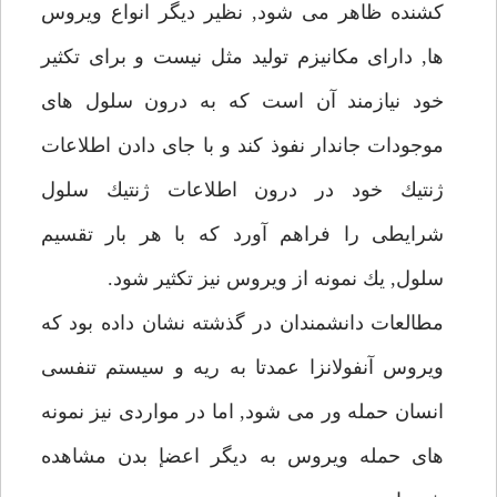
كشنده ظاهر مى شود, نظير ديگر انواع ويروس
ها, داراى مكانيزم توليد مثل نيست و براى تكثير
خود نيازمند آن است كه به درون سلول هاى
موجودات جاندار نفوذ كند و با جاى دادن اطلاعات
ژنتيك خود در درون اطلاعات ژنتيك سلول
شرايطى را فراهم آورد كه با هر بار تقسيم
سلول, يك نمونه از ويروس نيز تكثير شود.
مطالعات دانشمندان در گذشته نشان داده بود كه
ويروس آنفولانزا عمدتا به ريه و سيستم تنفسى
انسان حمله ور مى شود, اما در مواردى نيز نمونه
هاى حمله ويروس به ديگر اعضإ بدن مشاهده