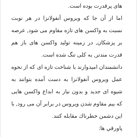
هاى پرقدرت بوده است.
اما از آن جا كه ويروس آنفولانزا در هر نوبت
نسبت به واكسن هاى تازه مقاوم مى شود, عرصه
بر پزشكان, در زمينه توليد واكسن هاى باز هم
قدرت مندتر, به كلى تنگ شده است.
دانشمندان اميدوارند با شناخت تازه اى كه از نحوه
عمل ويروس آنفولانزا به دست آمده بتوانند به
شيوه اى جديد و بدون نياز به ابداع واكسن هايى
كه بيم مقاوم شدن ويروس در برابر آن مى رود, با
اين دشمن خطرناك مقابله كنند.
پاورقي ها: