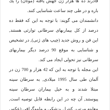
قادرند ده ها هزار ژن جهش يافته (موتان) را يك
باره و در طى چند ساعت شناسايى كنند.
دانشمندان مى گويند: با توجه به اين كه فقط ده
درصد از كل بيمارىهاى سرطانى توارثى هستند,
اين فن و روش جديد (چيپ هاى ژنى), در تشخيص
و شناسايى به موقع 90 درصد ديگر بيمارىهاى
سرطانى نيز تحولى ايجاد مى كند.
اين مجله با توجه به اين كه 42 هزار و 700 زن در
آلمان طى سال 1995 ميلادى, به سرطان سينه
مبتلا شدند و به خيل بيماران سرطان سينه
پيوستند, آن چه در اين رابطه قابل توصيه است,
معاينه مرتب, كنترل پزشكى و ماموگرافى (عكس