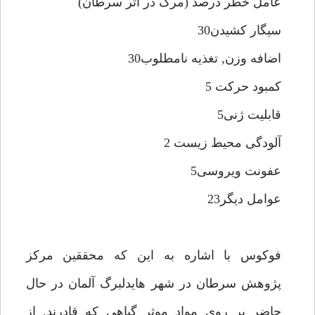
عامل خطر درصد (مرگ در اثر سرطان)
سيگار كشيدن30
اضافه وزن, تغذيه نامطلوب30
كمبود حركت 5
قابليت ژنى5
آلودگى محيط زيست 2
عفونت ويروسى5
عوامل ديگر23
فوكوس با اشاره به اين كه محققين مركز
پژوهش سرطان در شهر هايدلبرگ آلمان در حال
حاضر بر روى مواد موثر گياهى كه قادرند, از