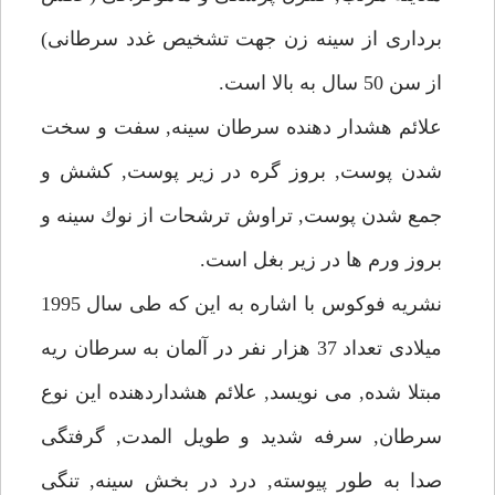
بردارى از سينه زن جهت تشخيص غدد سرطانى)
از سن 50 سال به بالا است.
علائم هشدار دهنده سرطان سينه, سفت و سخت
شدن پوست, بروز گره در زير پوست, كشش و
جمع شدن پوست, تراوش ترشحات از نوك سينه و
بروز ورم ها در زير بغل است.
نشريه فوكوس با اشاره به اين كه طى سال 1995
ميلادى تعداد 37 هزار نفر در آلمان به سرطان ريه
مبتلا شده, مى نويسد, علائم هشداردهنده اين نوع
سرطان, سرفه شديد و طويل المدت, گرفتگى
صدا به طور پيوسته, درد در بخش سينه, تنگى