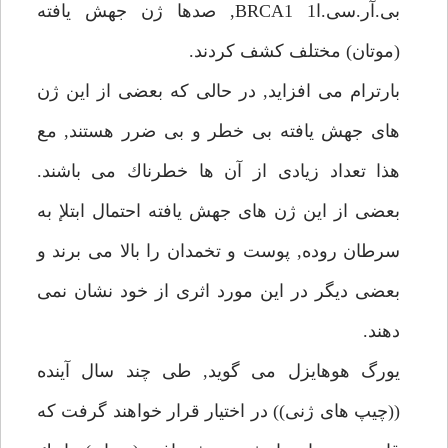
بى.آر.سى.اBRCA1 1, صدها ژن جهش يافته
(موتان) مختلف كشف كردند.
بارترام مى افزايد, در حالى كه بعضى از اين ژن
هاى جهش يافته بى خطر و بى ضرر هستند, مع
هذا تعداد زيادى از آن ها خطرناك مى باشند.
بعضى از اين ژن هاى جهش يافته احتمال ابتلإ به
سرطان روده, پوست و تخمدان را بالا مى برند و
بعضى ديگر در اين مورد اثرى از خود نشان نمى
دهند.
يورگ هوهايزل مى گويد, طى چند سال آينده
((چيپ هاى ژنى)) در اختيار قرار خواهند گرفت كه