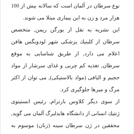
نوع سرطان در آلمان است كه سالانه بيش از 100
هزار مرد و زن به اين بيمارى مبتلا مى شوند.
اين نشريه به نقل از يورگن ريمن, متخصص
سرطان از كلينيك پزشكى شهر لودويگس هافن
اعلام مى دارد, از طريق شناسايى به موقع
سرطان, تغذيه كم چربى و غذاى سرشار از مواد
حجيم و اليافى (مواد بالاستيكى), مى توان از اكثر
مرگ و ميرها جلوگيرى كرد.
از سوى ديگر كلاوس بارترام, رئيس انستيتوى
ژنتيك انسانى از دانشگاه هايدلبرگ آلمان مى گويد,
محققين در ژن سرطان سينه (زنان) موسوم به