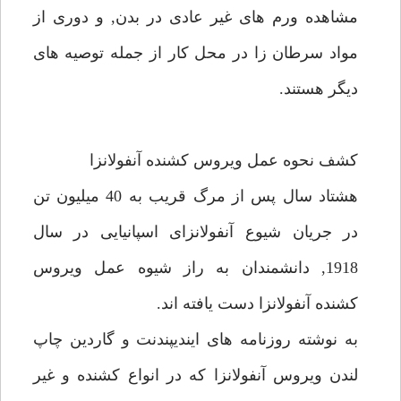
مشاهده ورم هاى غير عادى در بدن, و دورى از
مواد سرطان زا در محل كار از جمله توصيه هاى
ديگر هستند.
كشف نحوه عمل ويروس كشنده آنفولانزا
هشتاد سال پس از مرگ قريب به 40 ميليون تن
در جريان شيوع آنفولانزاى اسپانيايى در سال
1918, دانشمندان به راز شيوه عمل ويروس
كشنده آنفولانزا دست يافته اند.
به نوشته روزنامه هاى اينديپندنت و گاردين چاپ
لندن ويروس آنفولانزا كه در انواع كشنده و غير