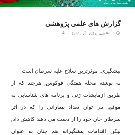
گزارش هاى علمى پژوهشى
شماره 203 - آبان 1377
پيشگيرى, موثرترين سلاح عليه سرطان است
به نوشته مجله هفتگى فوكوس, هرچند كه از
طريق آزمايشات ژنى و برنامه هاى شناسايى به
موقع, مى توان تعداد بيمارانى را كه در اثر
سرطان جان خود را از دست مى دهند كاهش داد,
ليكن اقدامات پيشگيرانه هم چنان به عنوان