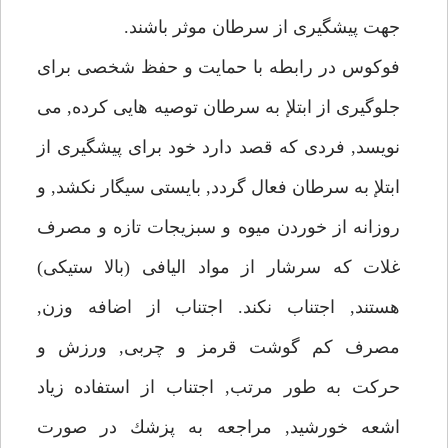
جهت پيشگيرى از سرطان موثر باشند.
فوكوس در رابطه با حمايت و حفظ شخصى براى
جلوگيرى از ابتلإ به سرطان توصيه هايى كرده, مى
نويسد, فردى كه قصد دارد خود براى پيشگيرى از
ابتلإ به سرطان فعال گردد, بايستى سيگار نكشد, و
روزانه از خوردن ميوه و سبزيجات تازه و مصرف
غلات كه سرشار از مواد اليافى (بالا ستيكى)
هستند, اجتناب نكند. اجتناب از اضافه وزن,
مصرف كم گوشت قرمز و چربى, ورزش و
حركت به طور مرتب, اجتناب از استفاده زياد
اشعه خورشيد, مراجعه به پزشك در صورت