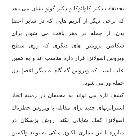
تحقيقات دكتر كاوائوكا و دكتر گوتو نشان مى دهد
كه برخى ديگر از آنزيم هايى كه در ساير اعضإ
بدن, از جمله در مغز يافت مى شود, براى
شكافتن پروتئين هاى ديگرى كه روى سطح
ويروس آنفولانزا قرار دارد مناسب اند و به همين
علت است كه ويروس گه گاه به ديگر اعضإ بدن
حمله ور مى شود.
كشف تازه مى تواند به محققان در زمينه اتخاذ
استراتژىهاى جديد براى مقابله با ويروس خطرناك
آنفولانزا كمك شايانى بكند. روش پزشكان در
مبارزه با اين بيمارى تاكنون متكى به توليد واكسن