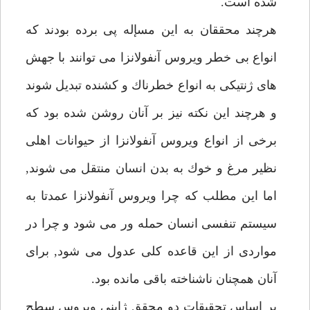
شده است.
هرچند محققان به اين مسإله پى برده بودند كه
انواع بى خطر ويروس آنفولانزا مى توانند با جهش
هاى ژنتيكى به انواع خطرناك و كشنده تبديل شوند
و هرچند اين نكته نيز بر آنان روشن شده بود كه
برخى از انواع ويروس آنفولانزا از حيوانات اهلى
نظير مرغ و خوك به بدن انسان منتقل مى شوند,
اما اين مطلب كه چرا ويروس آنفولانزا عمدتا به
سيستم تنفسى انسان حمله ور مى شود و چرا در
مواردى از اين قاعده كلى عدول مى شود, براى
آنان همچنان ناشناخته باقى مانده بود.
بر اساس تحقيقات دو محقق ژاپنى ويروس سطح