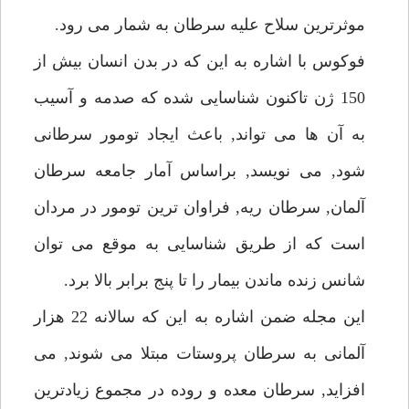
موثرترين سلاح عليه سرطان به شمار مى رود.
فوكوس با اشاره به اين كه در بدن انسان بيش از
150 ژن تاكنون شناسايى شده كه صدمه و آسيب
به آن ها مى تواند, باعث ايجاد تومور سرطانى
شود, مى نويسد, براساس آمار جامعه سرطان
آلمان, سرطان ريه, فراوان ترين تومور در مردان
است كه از طريق شناسايى به موقع مى توان
شانس زنده ماندن بيمار را تا پنج برابر بالا برد.
اين مجله ضمن اشاره به اين كه سالانه 22 هزار
آلمانى به سرطان پروستات مبتلا مى شوند, مى
افزايد, سرطان معده و روده در مجموع زيادترين