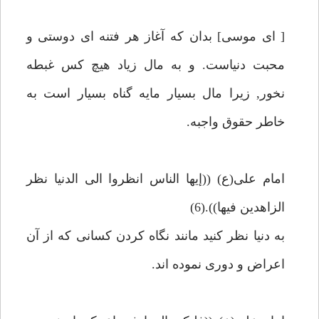
[ اى موسى] بدان كه آغاز هر فتنه اى دوستى و
محبت دنياست. و به مال زياد هيچ كس غبطه
نخور, زيرا مال بسيار مايه گناه بسيار است به
خاطر حقوق واجبه.
امام على(ع) ((إيها الناس انظروا الى الدنيا نظر
الزاهدين فيها)).(6)
به دنيا نظر كنيد مانند نگاه كردن كسانى كه از آن
اعراض و دورى نموده اند.