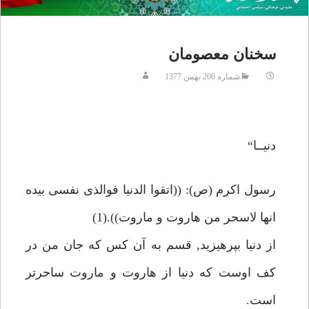
سخنان معصومان
شماره 206 بهمن 1377
دنيــا“
رسول اكرم (ص): ((اتقوا الدنيا فوالذى نفسى بيده
انها لاسحر من هاروت و ماروت)).(1)
از دنيا بپرهيزيد, قسم به آن كس كه جان من در
كف اوست كه دنيا از هاروت و ماروت ساحرتر
است.