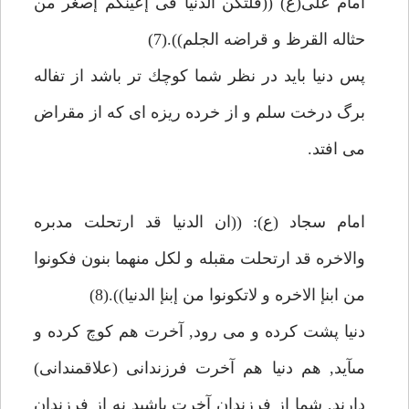
امام على(ع) ((فلتكن الدنيا فى إعينكم إصغر من
حثاله القرظ و قراضه الجلم)).(7)
پس دنيا بايد در نظر شما كوچك تر باشد از تفاله
برگ درخت سلم و از خرده ريزه اى كه از مقراض
مى افتد.
امام سجاد (ع): ((ان الدنيا قد ارتحلت مدبره
والاخره قد ارتحلت مقبله و لكل منهما بنون فكونوا
من ابنإ الاخره و لاتكونوا من إبنإ الدنيا)).(8)
دنيا پشت كرده و مى رود, آخرت هم كوچ كرده و
مىآيد, هم دنيا هم آخرت فرزندانى (علاقمندانى)
دارند, شما از فرزندان آخرت باشيد نه از فرزندان