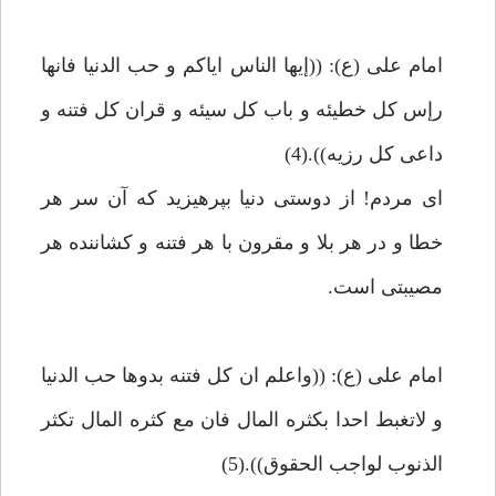
امام على (ع): ((إيها الناس اياكم و حب الدنيا فانها
رإس كل خطيئه و باب كل سيئه و قران كل فتنه و
داعى كل رزيه)).(4)
اى مردم! از دوستى دنيا بپرهيزيد كه آن سر هر
خطا و در هر بلا و مقرون با هر فتنه و كشاننده هر
مصيبتى است.
امام على (ع): ((واعلم ان كل فتنه بدوها حب الدنيا
و لاتغبط احدا بكثره المال فان مع كثره المال تكثر
الذنوب لواجب الحقوق)).(5)