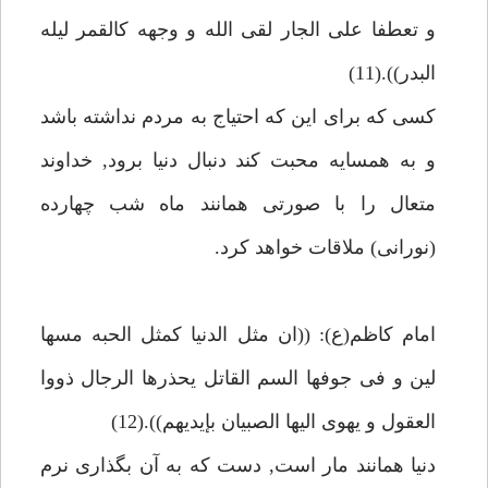
و تعطفا على الجار لقى الله و وجهه كالقمر ليله
البدر)).(11)
كسى كه براى اين كه احتياج به مردم نداشته باشد
و به همسايه محبت كند دنبال دنيا برود, خداوند
متعال را با صورتى همانند ماه شب چهارده
(نورانى) ملاقات خواهد كرد.
امام كاظم(ع): ((ان مثل الدنيا كمثل الحبه مسها
لين و فى جوفها السم القاتل يحذرها الرجال ذووا
العقول و يهوى اليها الصبيان بإيديهم)).(12)
دنيا همانند مار است, دست كه به آن بگذارى نرم