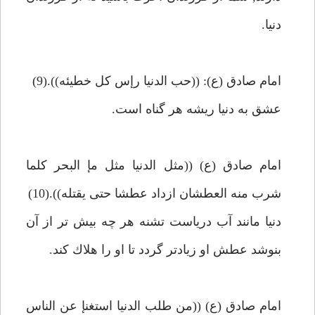
دنيا.
امام صادق (ع): ((حب الدنيا رإس كل خطيئه)).(9)
عشق به دنيا ريشه هر گناه است.
امام صادق (ع) ((مثل الدنيا مثل مإ البحر كلما
شرب منه العطشان ازداد عطشا حتى يقتله)).(10)
دنيا مانند آب درياست تشنه هر چه بيش تر از آن
بنوشد عطش او زيادتر گردد تا او را هلاك كند.
امام صادق (ع) ((من طلب الدنيا استغنإ عن الناس