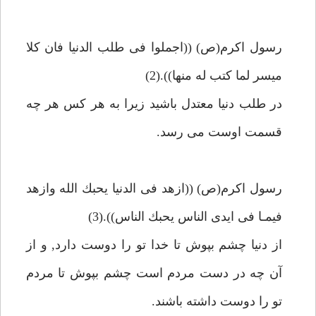
رسول اكرم(ص) ((اجملوا فى طلب الدنيا فان كلا
ميسر لما كتب له منها)).(2)
در طلب دنيا معتدل باشيد زيرا به هر كس هر چه
قسمت اوست مى رسد.
رسول اكرم(ص) ((ازهد فى الدنيا يحبك الله وازهد
فيمـا فى ايدى الناس يحبك الناس)).(3)
از دنيا چشم بپوش تا خدا تو را دوست دارد, و از
آن چه در دست مردم است چشم بپوش تا مردم
تو را دوست داشته باشند.