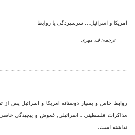
امريكا و اسرائيل… سرسپردگى يا روابط
ترجمه: ف. مهرى
روابط خاص و بسيار دوستانه امريكا و اسرائيل پس از تص
مذاكرات فلسطينى ـ اسرائيلى, غموض و پيچيدگى خاصى ب
نداشته است.