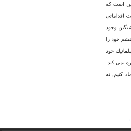
اين است كه
ت اقداماتى
شنگتن وجود
خشم خود را
لماتيك خود
ه نمى كند.
د كنيم, نه
→