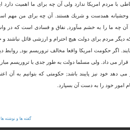
طى با مردم امريكا ندارد ولى آن چه براى ما اهميت دارد 
مال وحشيانه همدست و شريك هستند. آن چه براى من مهم اس
 آن چه ما را به خشم مىآورد, نفاق و فسادى است كه در وا
ه ديگر مردم براى دولت هيچ احترام و ارزشى قائل نباشند و 
ند. اگر حكومت امريكا واقعا مخالف تروريسم بود, روابط ديپ
قرار مى داد. ولى مسلما دولت به طور جدى با تروريسم مبارز
دهد خود نيز پايبند باشد; حكومتى كه بتوانيم به آن اعتما
 امور خود را به دست آن بسپارد.
گفته ها و نوشته ها