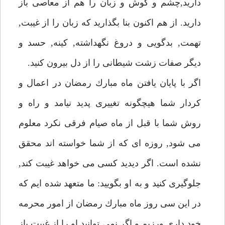
داريد,چشم و گوش و زبان را هم از معاصى باز
داريد. از هم اكنون بنا بگذاريد كه زبان را از غيبت,
تهمت, بدگويى و دروغ نگهداشته, كينه, حسد و
ديگر صفات زشت شيطانى را از دل بيرون كنيد.
اگر با پايان يافتن ماه مبارك رمضان در اعمال و
كردار شما هيچگونه تغييرى پديد نيامد و راه و
روش شما با قبل از ماه صيام فرقى نكرد معلوم
مى شود, روزه اى كه از شما خواسته اند محقق
نشده است. اگر ديديد كسى مى خواهد غيبت كند,
جلوگيرى كنيد و به او بگوييد: ما متعهد شده ايم كه
در اين سى روز ماه مبارك رمضان از امور محرمه
خود دارى ورزيم و اگر نمى توانيد او را از غيبت باز