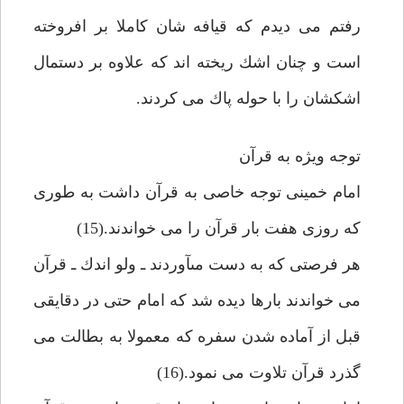
رفتم مى ديدم كه قيافه شان كاملا بر افروخته
است و چنان اشك ريخته اند كه علاوه بر دستمال
اشكشان را با حوله پاك مى كردند.
توجه ويژه به قرآن
امام خمينى توجه خاصى به قرآن داشت به طورى
كه روزى هفت بار قرآن را مى خواندند.(15)
هر فرصتى كه به دست مىآوردند ـ ولو اندك ـ قرآن
مى خواندند بارها ديده شد كه امام حتى در دقايقى
قبل از آماده شدن سفره كه معمولا به بطالت مى
گذرد قرآن تلاوت مى نمود.(16)