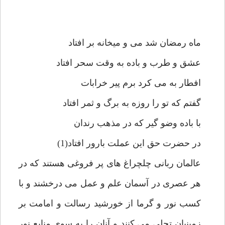
ماه رمضان شد مى و ميخانه بر افتاد
عشق و طرب و باده به وقت سحر افتاد
افطار به مى كرد برم پير خرابات
گفتم كه تو را روزه به برگ و ثمر افتاد
با باده وضو گير كه در مذهب رندان
در حضرت حق اين عملت بارور افتاد(1)
عالمان ربانى چلچراغ هاى پر فروغى هستند كه در
هر عصرى در آسمان علم و عمل مى درخشند و با
كسب نور و گرما از خورشيد رسالت و امامت بر
زمينيان تجلى مى كنند و آنان را به سوى منابع نور