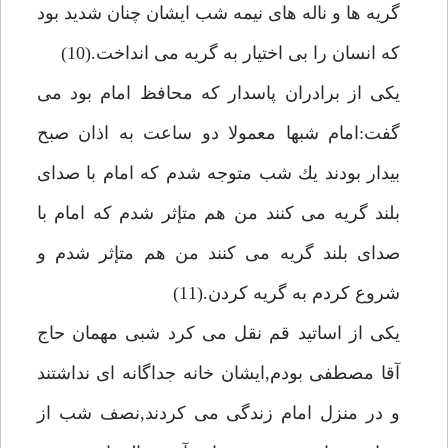
گريه ها و ناله هاى نيمه شب ايشان چنان شديد بود
كه انسان را بى اختيار به گريه مى انداخت.(10)
يكى از برادران پاسدار كه محافظ امام بود مى
گفت:امام شبها معمولا دو ساعت به اذان صبح
بيدار بودند يك شب متوجه شدم كه امام با صداى
بلند گريه مى كنند من هم متإثر شدم كه امام با
صداى بلند گريه مى كنند من هم متإثر شدم و
شروع كردم به گريه كردن.(11)
يكى از اساتيد قم نقل مى كرد شبى مهمان حاج
آقا مصطفى بودم,ايشان خانه جداگانه اى نداشتند
و در منزل امام زندگى مى كردند,نصف شب از