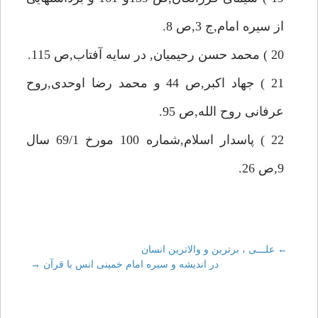
از سيره امام,ج 3,ص 8.
20 ) محمد حسن رحيميان, در سايه آفتاب,ص 115.
21 ) جهاد اكبر,ص 44 و محمد رضا اوحدى,روح
عرفانى روح الله,ص 95.
22 ) پاسدار اسلام,شماره 100 مورخ 69/1 سال
9,ص 26.
←
Post
علـــى ، برترين و والاترين انسان
در انديشه و سيره امام خمينى انس با قرآن
→
navigation