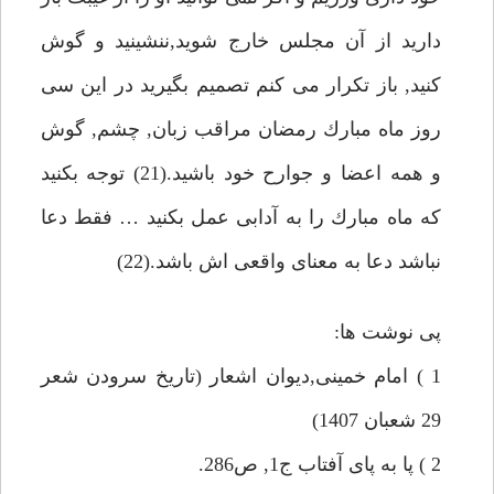
داريد از آن مجلس خارج شويد,ننشينيد و گوش
كنيد, باز تكرار مى كنم تصميم بگيريد در اين سى
روز ماه مبارك رمضان مراقب زبان, چشم, گوش
و همه اعضا و جوارح خود باشيد.(21) توجه بكنيد
كه ماه مبارك را به آدابى عمل بكنيد … فقط دعا
نباشد دعا به معناى واقعى اش باشد.(22)
پى نوشت ها:
1 ) امام خمينى,ديوان اشعار (تاريخ سرودن شعر
29 شعبان 1407)
2 ) پا به پاى آفتاب ج1, ص286.