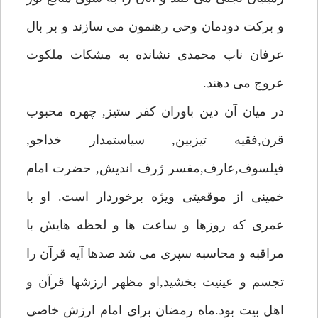
و بركت دودمان وحى رهنمون مى سازند و بر بال
عرفان ناب محمدى نشانده به مشكات ملكوت
عروج مى دهند.
در ميان آن دين باوران كفر ستيز, چهره محبوب
قرن,فقيه تيزبين, سياستمدار خداجو,
فيلسوف,عارف,مفسر ژرف انديش, حضرت امام
خمينى از موقعيتى ويژه برخوردار است. او با
عمرى كه روزها و ساعت ها و لحظه هايش با
مراقبه و محاسبه سپرى مى شد صدها آيه قرآن را
تجسم و عينيت بخشيد,او مظهر ارزشها قرآن و
اهل بيت بود.ماه رمضان براى امام ارزش خاصى