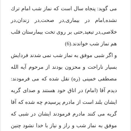
مى گويد: پنجاه سال است كه نماز شب امام ترك
نشده,امام در بيمارى,در صحت,در زندان,در
خلاصى,در تبعيد,حتى بر روى تخت بيمارستان قلب
هم نماز شب خواندند.(6)
و اگر شبى موفق به نماز شب نمى شدند فردايش
بسيار ناراحت و محزون بودند از مرحوم آيه الله
مصطفى خمينى (ره) نقل شده كه مى فرمودند:
ديدم آقا (امام) در اتاق خود هستند و صداى گريه
ايشان بلند است از مادرم پرسيدم چه شده كه آقا
گريه مى كنند مادرم فرمودند ايشان در شبى كه
موفق به نماز شب و راز و نياز با خدا نشود چنين