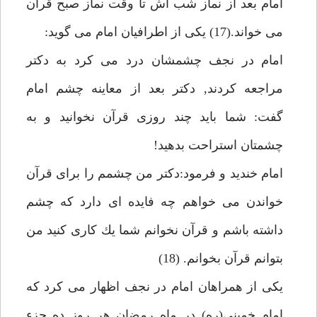
امام بعد از نماز شب اش تا وقت نماز صبح قرآن
مى خواند.(17) يكى از اطرافيان امام مى گويد:
امام در نجف چشمشان درد مى كرد به دكتر
مراجعه كردند, دكتر بعد از معاينه چشم امام
گفت: شما بايد چند روزى قرآن نخوانيد و به
چشمتان استراحت بدهيد!
امام خنديد و فرمود:دكتر من چشمم را براى قرآن
خواندن مى خواهم چه فايده اى دارد كه چشم
داشته باشم و قرآن نخوانم شما يك كارى كنيد من
بتوانم قرآن بخوانم. (18)
يكى از همراهان امام در نجف اظهار مى كرد كه
امام خمينى(ره) در ماه رمضان هر روز ده جزء