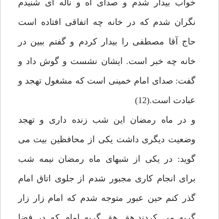
خواب بيدار شدم و صداى آه و ناله اى شنيدم
نگران شدم كه در خانه چه اتفاقى افتاده است
حاج آقا مصطفى را بيدار كردم و گفتم ببين در
خانه چه خبر است. ايشان نشست و گوش داد و
گفت: صداى امام خمينى است كه مشغول تهجد و
عبادت است.(12)
و در ماه رمضان اين شب زنده دارى و تهجد
وضعيت ديگرى داشت يكى از محافظين بيت مى
گويد: در يكى از شبهاى ماه رمضان نيمه شب
براى انجام كارى مجبور شدم از جلوى اتاق امام
گذر كنم حين عبور متوجه شدم كه امام زار زار
گريه مى كردند,هق هق گريه امام كه در فضا