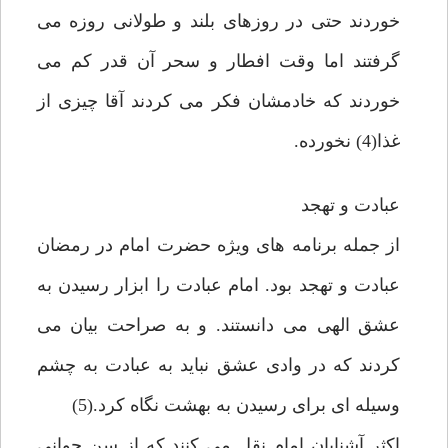
خوردند حتى در روزهاى بلند و طولانى روزه مى
گرفتند اما وقت افطار و سحر آن قدر كم مى
خوردند كه خادمشان فكر مى كردند آقا چيزى از
غذا(4) نخورده.
عبادت و تهجد
از جمله برنامه هاى ويژه حضرت امام در رمضان
عبادت و تهجد بود. امام عبادت را ابزار رسيدن به
عشق الهى مى دانستند. و به صراحت بيان مى
كردند كه در وادى عشق نبايد به عبادت به چشم
وسيله اى براى رسيدن به بهشت نگاه كرد.(5)
اكثر آشنايان امام نقل مى كنند كه از سن جوانى