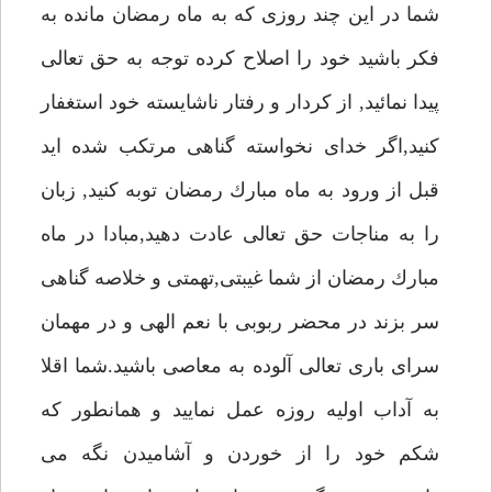
شما در اين چند روزى كه به ماه رمضان مانده به
فكر باشيد خود را اصلاح كرده توجه به حق تعالى
پيدا نمائيد, از كردار و رفتار ناشايسته خود استغفار
كنيد,اگر خداى نخواسته گناهى مرتكب شده ايد
قبل از ورود به ماه مبارك رمضان توبه كنيد, زبان
را به مناجات حق تعالى عادت دهيد,مبادا در ماه
مبارك رمضان از شما غيبتى,تهمتى و خلاصه گناهى
سر بزند در محضر ربوبى با نعم الهى و در مهمان
سراى بارى تعالى آلوده به معاصى باشيد.شما اقلا
به آداب اوليه روزه عمل نماييد و همانطور كه
شكم خود را از خوردن و آشاميدن نگه مى