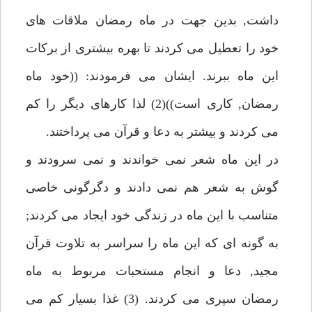
داشت, بدين جهت در ماه رمضان ملاقات هاى
خود را تعطيل مى كردند تا بهره بيشترى از بركات
اين ماه ببرند. ايشان مى فرمودند: ((خود ماه
رمضان, كارى است))(2) لذا كارهاى ديگر را كم
مى كردند و بيشتر به دعا و قرآن مى پرداختند.
در اين ماه شعر نمى خواندند و نمى سرودند و
گوش به شعر هم نمى دادند و دگرگونى خاصى
متناسب با اين ماه در زندگى خود ايجاد مى كردند;
به گونه اى كه اين ماه را سراسر به تلاوت قرآن
مجيد, دعا و انجام مستحبات مربوط به ماه
رمضان سپرى مى كردند. (3) غذا بسيار كم مى