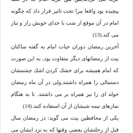
پيچيده بود واقعا مرا تحت تاثير قرار داد كه چگونه
امام در آن موقع از شب با خداى خويش راز و نياز
مى كند.(13)
آخرين رمضان دوران حيات امام به گفته ساكنان
بيت از رمضانهاى ديگر متفاوت بود, به اين صورت
كه امام هميشه براى خشك كردن اشك چشمشان
دستمالى را همراه داشتند,ولى در آن ماه رمضان
حوله اى را نيز همراه بر مى داشتند. تا به هنگام
نمازهاى نيمه شبشان از آن استفاده كنند.(14)
يكى از محافظين بيت مى گويد: در رمضان سال
قبل از رحلتشان بعضى وقتها كه به نزد ايشان مى