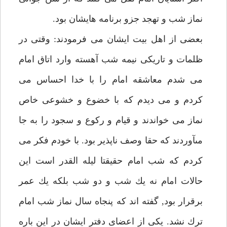
نماز شب و تهجد جزو برنامه هايشان بود.
بعضى از اهل بيت ايشان مى فرمودند: وقتى در
ظلمات و تاريكى نيمه شب آهسته وارد اتاق امام
مى شدم معاشقه امام را با خدا احساس مى
كردم و مى ديدم كه با خضوع و خشوعى خاص
نماز مى خواندند و قيام و ركوع و سجود را به جا
مىآوردند كه حقا وصف ناپذير بود. با خودم فكر مى
كردم كه شب امام حقيقتا ليله القدر است اين
حالات امام نه يك شب و دو شب بلكه يك عمر
برقرار بود, گفته اند كه پنجاه سال نماز شب امام
ترك نشد. يكى از اعضاى دفتر ايشان در اين باره