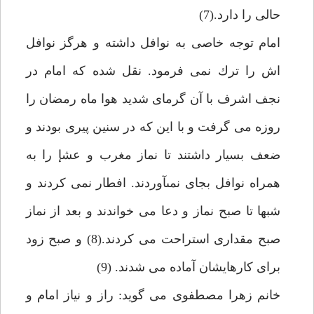
حالى را دارد.(7)
امام توجه خاصى به نوافل داشته و هرگز نوافل
اش را ترك نمى فرمود. نقل شده كه امام در
نجف اشرف با آن گرماى شديد هوا ماه رمضان را
روزه مى گرفت و با اين كه در سنين پيرى بودند و
ضعف بسيار داشتند تا نماز مغرب و عشإ را به
همراه نوافل بجاى نمىآوردند. افطار نمى كردند و
شبها تا صبح نماز و دعا مى خواندند و بعد از نماز
صبح مقدارى استراحت مى كردند.(8) و صبح زود
براى كارهايشان آماده مى شدند. (9)
خانم زهرا مصطفوى مى گويد: راز و نياز امام و