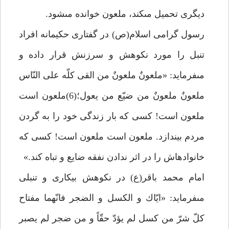
ديگرى تحميل مى‏كند، ملعون خوانده مى‏شود.
رسول گرامى اسلام(ص) در گفتارى حكيمانه افراد
تنبل را مورد نكوهش و سرزنش قرار داده و
مى‏فرمايد: «ملعونٌ ملعونٌ من القى كلّه على النّاس
ملعونٌ ملعونٌ من ضيّع من يعول؛(6)ملعون است
ملعون است! كسى كه بار زندگى خود را به گردن
مردم بيندازد. ملعون است ملعون است! كسى كه
خانواده‏اش را در اثر ندادن نفقه ضايع و تباه كند.»
امام محمد باقر(ع) در نكوهش بيكارى و تنبلى
مى‏فرمايد: «ايّاك و الكسل و الضجر فانّهما مفتاح
كلّ شرّ من كسل لم يؤدّ حقّاً و من ضجر لم يصبر