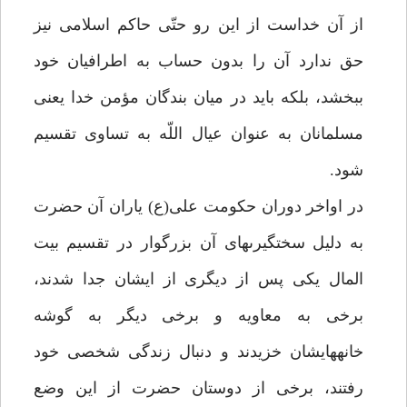
از آن خداست از اين رو حتّى حاكم اسلامى نيز
حق ندارد آن را بدون حساب به اطرافيان خود
ببخشد، بلكه بايد در ميان بندگان مؤمن خدا يعنى
مسلمانان به عنوان عيال اللّه به تساوى تقسيم
شود.
در اواخر دوران حكومت على(ع) ياران آن حضرت
به دليل سخت‏گيرى‏هاى آن بزرگوار در تقسيم بيت
المال يكى پس از ديگرى از ايشان جدا شدند،
برخى به معاويه و برخى ديگر به گوشه
خانه‏هايشان خزيدند و دنبال زندگى شخصى خود
رفتند، برخى از دوستان حضرت از اين وضع