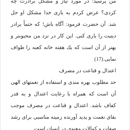
من پرسيد: در مورد نياز و مشكل برادرت چه
كردى؟ عرض كردم به يارى خدا مشكل او حل
شد. آن حضرت فرمود: آگاه باش! كه حتماً برادر
دينيت را يارى كنى. اين كار در نزد من محبوب‏تر و
بهتر از آن است كه يك هفته خانه كعبه را طواف
نمايى.(17)
اعتدال و قناعت در مصرف‏
حد مطلوب بهره مندى و استفاده از نعمت‏هاى الهى
آن است كه همراه با رعايت اعتدال و به قدر
كفاف باشد. اعتدال و قناعت در مصرف موجب
بقاى نعمت و پديد آورنده زمينه مناسبى براى رشد
صفات و كمالات معنوى در انسان است.