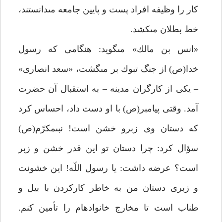
كار را وظيفه افراد پست و پايين جامعه مى‏دانستند،
خط بطلان مى‏كشد.
«انس بن مالك» مى‏گويد: هنگامى كه رسول
خدا(ص) از جنگ تبوك بر مى‏گشت، «سعد انصارى»
– يكى از كارگران مدينه – به استقبال آن حضرت
آمد. وقتى پيامبر(ص) با او دست داد، احساس كرد
كه دستان وى زبرو خشن است! نبى‏مكرّم(ص)
سؤال كرد: چرا دستان تو اين قدر خشن و زبر
است؟ عرضه داشت: يا رسول اللّه! اين خشونت
و زبرى دستان من به خاطر كاركردن با بيل و
طناب است تا مخارج خانواده‏ام را تأمين كنم.