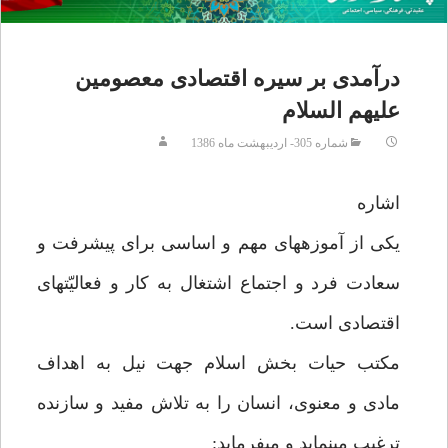
درآمدى بر سيره اقتصادى معصومين
عليهم السلام
شماره 305- ارديبهشت ماه 1386
اشاره‏
يكى از آموزه‏هاى مهم و اساسى براى پيشرفت و
سعادت فرد و اجتماع اشتغال به كار و فعاليّت‏هاى
اقتصادى است.
مكتب حيات بخش اسلام جهت نيل به اهداف
مادى و معنوى، انسان را به تلاش مفيد و سازنده
ترغيب مى‏نمايد و مى‏فرمايد: