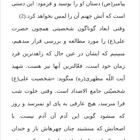
پيامبر(ص) دستان او را بوسيد و فرمود: اين دستى
است كه آتش جهنم آن را لمس نخواهد كرد.(2)
وقتى ابعاد گوناگون شخصيتى همچون حضرت
على(ع) را مورد مطالعه و بررسى قرار مى‏دهيم،
مى‏بينيم كه ايشان در عين حال كه زاهدترين فرد
زمان خود است، فعّال‏ترين آن‏ها نيز هست. شهيد
آيت اللّه مطهرى(ره) مى‏گويد: «شخصيت على(ع)
شخصيّتى جامع الاضداد است. وقتى خلوت شب
فرا مى‏رسد، هيچ عارفى به پاى او نمى‏رسد و روز
كه مى‏شود گويى اين آدم آن آدم نيست. با
اصحابش كه مى‏نشيند چنان چهره‏اش باز و خندان