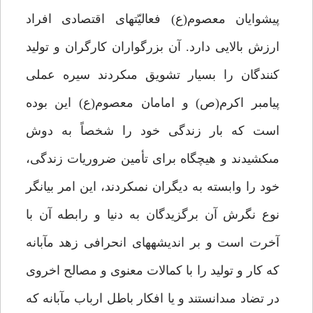
پيشوايان معصوم(ع) فعاليّت‏هاى اقتصادى افراد
ارزش بالايى دارد. آن بزرگواران كارگران و توليد
كنندگان را بسيار تشويق مى‏كردند سيره عملى
پيامبر اكرم(ص) و امامان معصوم(ع) اين بوده
است كه بار زندگى خود را شخصاً به دوش
مى‏كشيدند و هيچ‏گاه براى تأمين ضروريات زندگى،
خود را وابسته به ديگران نمى‏كردند، اين امر بيانگر
نوع نگرش آن برگزيدگان به دنيا و رابطه آن با
آخرت است و بر انديشه‏هاى انحرافى زهد مآبانه
كه كار و توليد را با كمالات معنوى و مصالح اخروى
در تضاد مى‏دانستند و يا افكار باطل ارباب مآبانه كه