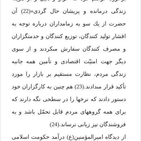
زندگى درمانده و پريشان حال گردى»(22) آن
حضرت از يك سو به زمامداران درباره توجه به
اقشار توليد كنندگان، توزيع كنندگان و خدمتگزاران
و مصرف كنندگان سفارش مى‏كردند و از سوى
ديگر جهت امنيّت اقتصادى و تأمين همه جانبه
زندگى مردم، نظارت مستقيم بر بازار را مورد
تأكيد قرار مى‏دادند.(23) هم چنين به كارگزاران خود
دستور دادند كه نرخ‏ها را در سطحى نگه دارند كه
براى همه گروه‏هاى مردم قابل تحمّل باشد و به
فروشندگان نيز زيانى نرساند.(24)
از ديدگاه اميرالمؤمنين(ع) درآمد حكومت اسلامى