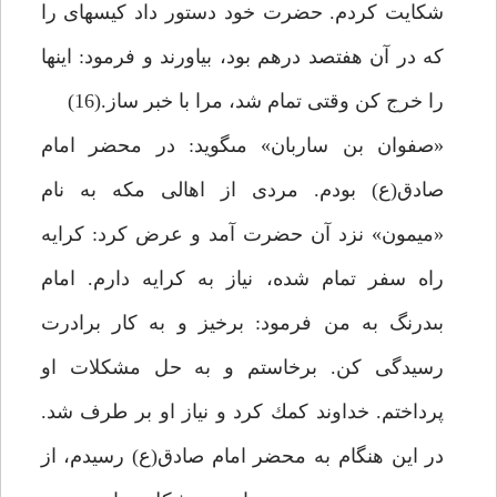
شكايت كردم. حضرت خود دستور داد كيسه‏اى را
كه در آن هفتصد درهم بود، بياورند و فرمود: اين‏ها
را خرج كن وقتى تمام شد، مرا با خبر ساز.(16)
«صفوان بن ساربان» مى‏گويد: در محضر امام
صادق(ع) بودم. مردى از اهالى مكه به نام
«ميمون» نزد آن حضرت آمد و عرض كرد: كرايه
راه سفر تمام شده، نياز به كرايه دارم. امام
بى‏درنگ به من فرمود: برخيز و به كار برادرت
رسيدگى كن. برخاستم و به حل مشكلات او
پرداختم. خداوند كمك كرد و نياز او بر طرف شد.
در اين هنگام به محضر امام صادق(ع) رسيدم، از