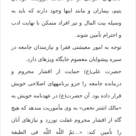
يتيم، بيماران و مانند اين‏ها وجود دارند كه بايد به
وسيله بيت المال و نيز افراد متمكن با نهايت ادب
و احترام تأمين شوند.
توجه به امور معيشتى فقرا و نيازمندان جامعه در
سيره پيشوايان معصوم جايگاه ويژه‏اى دارد.
حضرت على(ع) حمايت از اقشار محروم و
درمانده جامعه را جزو برنامه‏هاى اصلاحى خويش
قرار داده بود. آن حضرت(ع) در عهدنامه خويش به
«مالك اشتر نخعى» به وى مأموريت مى‏دهد كه هيچ
گاه از اقشار محروم غفلت نورزد و نيازهاى آنان
را تأمين كند: «…ثمّ اللّه اللّه فى الطبقة