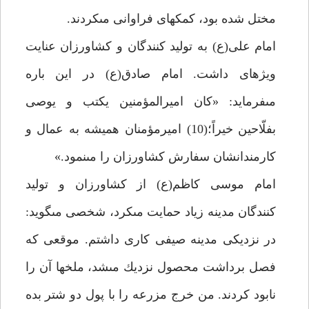
مختل شده بود، كمك‏هاى فراوانى مى‏كردند.
امام على(ع) به توليد كنندگان و كشاورزان عنايت
ويژه‏اى داشت. امام صادق(ع) در اين باره
مى‏فرمايد: «كان اميرالمؤمنين يكتب و يوصى
بفلّاحين خيراً؛(10) اميرمؤمنان هميشه به عمال و
كارمندانشان سفارش كشاورزان را مى‏نمود.»
امام موسى كاظم(ع) از كشاورزان و توليد
كنندگان مدينه زياد حمايت مى‏كرد، شخصى مى‏گويد:
در نزديكى مدينه صيفى كارى داشتم. موقعى كه
فصل برداشت محصول نزديك مى‏شد، ملخ‏ها آن را
نابود كردند. من خرج مزرعه را با پول دو شتر بده