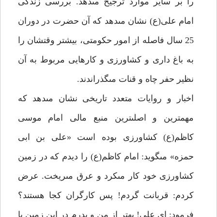
را بر ساير موارد ترجيح مى‏دهد. بررسى زندگى
امام على(ع) نشان مى‏دهد كه آن حضرت در دوران
25 سال فاصله از امور حكومتى، بيش‏تر وقتشان را
به باغ دارى و كشاورزى و كارهايى مربوط به آن
نظير حفر چاه و قنات مى‏گذراندند.
اخبار و روايات متعدد تاريخى نشان مى‏دهد كه
مهم‏ترين و اصلى‏ترين منبع مالى امام موسى
كاظم(ع) كشاورزى بوده است «على بن ابى
حمزه» مى‏گويد: امام كاظم(ع) را ديدم كه در زمين
كشاورزى خود كار مى‏كرد و عرق مى‏ريخت. عرض
كردم: قربانت گردم! پس كارگران كجا هستند؟
فرمود: اى على! بهتر از من و پدرم در اين زمين با