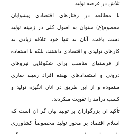
تلاش در عرصه توليد
با مطالعه در رفتارهاى اقتصادى پيشوايان
معصوم(ع) مى‏توان به اصول كلى در زمينه توليد
دست يافت. آنان نه تنها خود علاقه زيادى به
كارهاى توليدى و اقتصادى داشتند، بلكه با استفاده
از فرصت‏هاى مناسب براى شكوفايى نيروهاى
درونى و استعدادهاى نهفته افراد زمينه سازى
مى‏نموده و از اين طريق در آنان انگيزه توليد و
كسب درآمد را تقويت مى‏كردند.
تأكيد آن بزرگواران بر توليد بيان گر آن است كه
اسلام اقتصاد بر محور توليد مخصوصاً كشاورزى