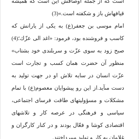
است كه از جمله اوصافش اين است كه هميشه
قيافه‏اش باز و شكفته است.»(3)
امام موسى بن جعفر(ع) به يكى از يارانش كه
كاسب و فروشنده بود، فرمود: «اغد الى عزّك؛(4)
صبح زود به سوى عزّت و سربلندى خود بشتاب»
منظور آن حضرت همان كسب و تجارت است
عزّت انسان در سايه تلاش او در جهت توليد به
دست مى‏آيد.از اين رو پيشوايان معصوم(ع) با تمام
مشكلات و مسؤوليت‏هاى طاقت فرساى اجتماعى،
سياسى و فرهنگى در عرصه كار و تلاش‏هاى
اقتصادى كوشا و فعّال بودند و در كنار كارگران و
غلامان به كار و توليد مى‏پرداختند.