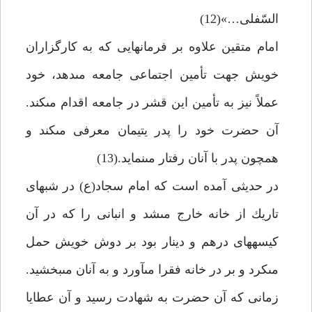
السّفلى…»(12)
امام متقين علاوه بر فرمان‏هايى كه به كارگزاران
خويش جهت تأمين اجتماعى جامعه مى‏دهد، خود
عملاً نيز به تأمين اين قشر در جامعه اقدام مى‏كند.
آن حضرت خود را پدر يتيمان معرفى مى‏كند و
همچون پدر با آنان رفتار مى‏نمايد.(13)
در حديثى آمده است كه امام سجاد(ع) در شب‏هاى
تاريك از خانه خارج مى‏شد و انبانى را كه در آن
كيسه‏هاى درهم و دينار بود بر دوش خويش حمل
مى‏كرد و بر در خانه فقرا مى‏آورد و به آنان مى‏بخشيد.
زمانى كه آن حضرت به شهادت رسيد و آن عطايا