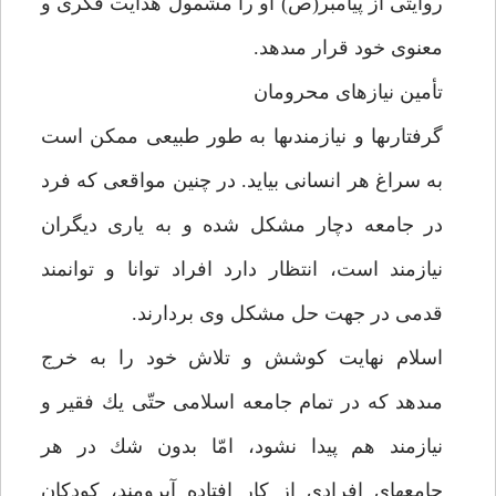
روايتى از پيامبر(ص) او را مشمول هدايت فكرى و
معنوى خود قرار مى‏دهد.
تأمين نيازهاى محرومان‏
گرفتارى‏ها و نيازمندى‏ها به طور طبيعى ممكن است
به سراغ هر انسانى بيايد. در چنين مواقعى كه فرد
در جامعه دچار مشكل شده و به يارى ديگران
نيازمند است، انتظار دارد افراد توانا و توانمند
قدمى در جهت حل مشكل وى بردارند.
اسلام نهايت كوشش و تلاش خود را به خرج
مى‏دهد كه در تمام جامعه اسلامى حتّى يك فقير و
نيازمند هم پيدا نشود، امّا بدون شك در هر
جامعه‏اى افرادى از كار افتاده آبرومند، كودكان