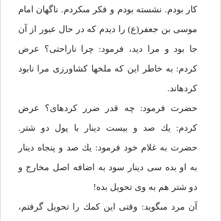
كار بودم. نشسته بودم و فكر مى‏كردم. ناگهان امام
موسى بن جعفر(ع) را ديدم كه در حال عبور از آن
جا بود و مرا ديد، فرمود: چرا ناراحتى؟ عرض
كردم: به خاطر اين كه ملخ‏ها كشاورزى مرا نابود
كرده‏اند.
حضرت فرمود: چه قدر ضرر كرده‏اى؟ عرض
كردم: يك صد و بيست دينار با پول دو شتر.
حضرت به غلام خود فرمود: يك صد و پنجاه دينار
به او بده سى دينار سود به اضافه اصل مخارج و
دو شتر هم به وى تحويل بده!
آن مرد مى‏گويد: وقتى اين كمك را تحويل گرفتم،