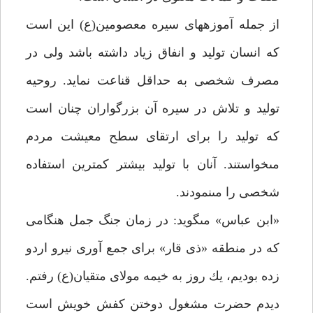
از جمله آموزه‏هاى سيره معصومين(ع) اين است
كه انسان توليد و انفاق زياد داشته باشد ولى در
مصرف شخصى به حداقل قناعت نمايد. روحيه
توليد و تلاش در سيره آن بزرگواران چنان است
كه توليد را براى ارتقاى سطح معيشت مردم
مى‏خواستند. آنان با توليد بيش‏تر كم‏ترين استفاده
شخصى را مى‏نمودند.
«ابن عباس» مى‏گويد: در زمان جنگ جمل هنگامى
كه در منطقه «ذى قار» براى جمع آورى نيرو اردو
زده بوديم، يك روز به خيمه مولاى متقيان(ع) رفتم.
ديدم حضرت مشغول دوختن كفش خويش است