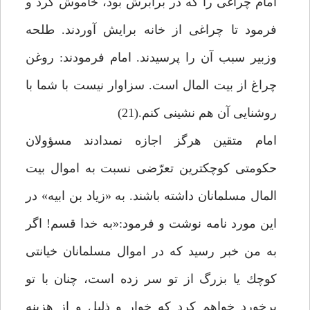
امام چراغى را كه در برابرش بود، خاموش كرد و
فرمود تا چراغى از خانه برايش آوردند. طلحه
وزبير سبب آن را پرسيدند. امام فرمودند: روغن
چراغ از بيت المال است. سزاوار نيست با شما با
روشنايى آن هم نشينى كنم.(21)
امام متقين هرگز اجازه نمى‏دادند مسؤولان
حكومتى كوچك‏ترين تعرّضى نسبت به اموال بيت
المال مسلمانان داشته باشند. به «زياد بن ابيه» در
اين مورد نامه نوشت و فرمود:«به خدا قسم! اگر
به من خبر رسيد كه در اموال مسلمانان خيانتى
كوچك يا بزرگ از تو سر زده است، چنان با تو
برخورد خواهم كرد كه خوار و ذليل و از هزينه