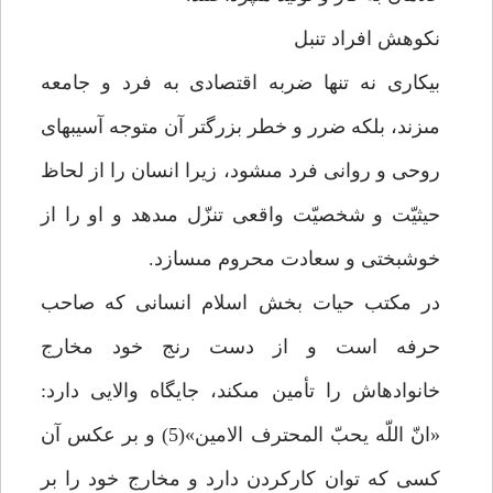
نكوهش افراد تنبل‏
بيكارى نه تنها ضربه اقتصادى به فرد و جامعه
مى‏زند، بلكه ضرر و خطر بزرگ‏تر آن متوجه آسيب‏هاى
روحى و روانى فرد مى‏شود، زيرا انسان را از لحاظ
حيثيّت و شخصيّت واقعى تنزّل مى‏دهد و او را از
خوشبختى و سعادت محروم مى‏سازد.
در مكتب حيات بخش اسلام انسانى كه صاحب
حرفه است و از دست رنج خود مخارج
خانواده‏اش را تأمين مى‏كند، جايگاه والايى دارد:
«انّ اللّه يحبّ المحترف الامين»(5) و بر عكس آن
كسى كه توان كاركردن دارد و مخارج خود را بر