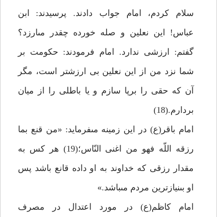
سلام كردم، امام جواب دادند. پرسيدند: ابن
عباس! اين نعلين و صله خورده چقدر مى‏ارزد؟
گفتم: ارزشى ندارد. امام فرمودند: حكومت بر
شما نزد من از اين نعلين بى ارزش‏تر است، مگر
آن كه حقى را برپا سازم و يا باطلى را از ميان
بردارم.(18)
امام باقر(ع) در اين زمينه مى‏فرمايد: «من قنع بما
رزقه اللّه فهو من اغنى النّاس؛(19) هر كس به
مقدار رزقى كه خداوند به او داده قانع باشد پس
او بى‏نيازترين مردم مى‏باشد.»
امام كاظم(ع) در مورد اعتدال در مصرف