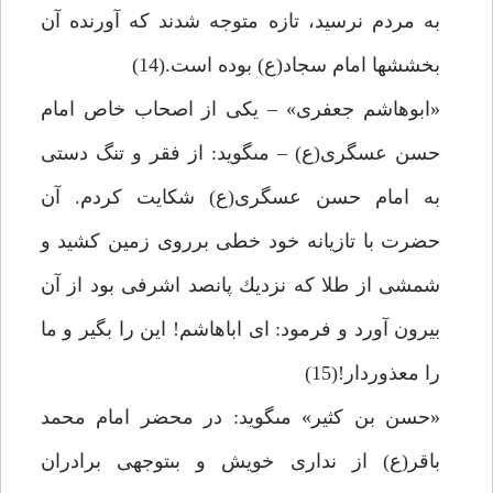
به مردم نرسيد، تازه متوجه شدند كه آورنده آن
بخشش‏ها امام سجاد(ع) بوده است.(14)
«ابوهاشم جعفرى» – يكى از اصحاب خاص امام
حسن عسگرى(ع) – مى‏گويد: از فقر و تنگ دستى
به امام حسن عسگرى(ع) شكايت كردم. آن
حضرت با تازيانه خود خطى برروى زمين كشيد و
شمشى از طلا كه نزديك پانصد اشرفى بود از آن
بيرون آورد و فرمود: اى اباهاشم! اين را بگير و ما
را معذوردار!(15)
«حسن بن كثير» مى‏گويد: در محضر امام محمد
باقر(ع) از ندارى خويش و بى‏توجهى برادران