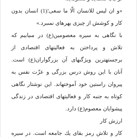
«و ان ليس للانسان الّا ما سعى؛(1) انسان بدون
كار و كوشش از چيزى بهره‏اى نمى‏برد.»
با نگاهى به سيره معصومين(ع) در مى‏يابيم كه
تلاش و پرداختن به فعاليت‏هاى اقتصادى از
برجسته‏ترين ويژگى‏هاى آن بزرگواران(ع) است.
آنان با اين روش درس بزرگى و عزّت نفس به
پيروان راستين خود آموخته‏اند. اين نوشتار نگاهى
كوتاه به جنبه كار و فعاليت‏هاى اقتصادى در زندگى
پيشوايان معصوم(ع) دارد.
ارزش كار
كار و تلاش رمز بقاى يك جامعه است. در سيره