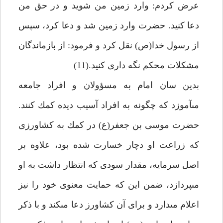
عرض كردم: وارد زمين من شويد و در حق من
دعا كنيد. حضرت وارد زمين شد و دعا كرد، سپس
از رسول خدا(ص) نقل كرد و فرمود: از بازماندگان
مشكلات محكم نگه دارى كنيد.(11)
بدين سان امام به مسؤولان و افراد جامعه
مى‏آموزد كه چگونه به افراد آسيب ديده كمك كنند.
حضرت موسى بن جعفر(ع) در كمك به كشاورزى
كه زراعت او دچار خسارت شده بود، علاوه بر
اصل سرمايه، مقدار سودى كه انتظار داشت به او
مى‏پردازد، ضمن اين كه حمايت معنوى خود را نيز
اعلام مى‏دارد و براى آن كشاورز دعا مى‏كند و با ذكر