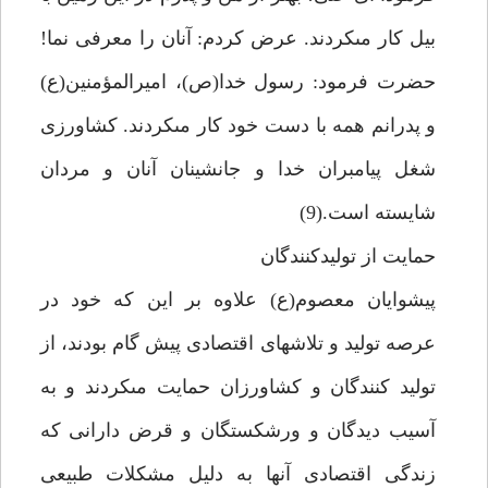
بيل كار مى‏كردند. عرض كردم: آنان را معرفى نما!
حضرت فرمود: رسول خدا(ص)، اميرالمؤمنين(ع)
و پدرانم همه با دست خود كار مى‏كردند. كشاورزى
شغل پيامبران خدا و جانشينان آنان و مردان
شايسته است.(9)
حمايت از توليدكنندگان‏
پيشوايان معصوم(ع) علاوه بر اين كه خود در
عرصه توليد و تلاش‏هاى اقتصادى پيش گام بودند، از
توليد كنندگان و كشاورزان حمايت مى‏كردند و به
آسيب ديدگان و ورشكستگان و قرض دارانى كه
زندگى اقتصادى آن‏ها به دليل مشكلات طبيعى