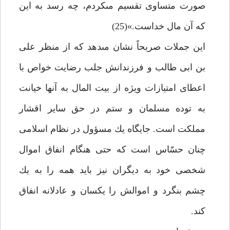
صورت متساوى تقسيم مى‏كردم، چه رسد به اين
كه آن مال خداست.»(25)
اين جملات صريحاً نشان مى‏دهد كه از منظر على
بن ابى طالب و فرزندانش جلب رضايت خواص با
اعطاى امتيازات ويژه از بيت المال به آن‏ها خيانت
به توده مسلمان و ستم در حق ساير اقشار
مملكت است. جايگاه يك مسؤول در نظام اسلامى
چنان حسّاس است كه حتى هنگام انفاق اموال
شخصى خود به ديگران نيز بايد همه را به يك
چشم بنگرد و اموالش را يكسان و عادلانه انفاق
كند.