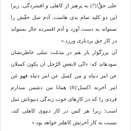
على حقٍّ؛(7) به پرهيز از كاهلى و افسردگى، زيرا
اين دو كليد تمام بدى هاست. آدم تنبل حقّش را
نمى‏تواند به دست آورد و آدم افسرده حال نمى‏تواند
در كار حق بردبارى ورزد.»
آن بزرگوار باز هم در مذمّت تنبلى خاطرنشان
نموده‏اند كه: «انّى لابغض الرّجل ان يكون كسلان
عن امر دنياه و من كسل عن امر دنياه فهو عن
امر آخرته اكسل؛(8) همانا من دشمن مى‏دارم
فردى را كه در كارهاى خوب زندگى دنيوى‏اش تنبل
است؛ زيرا هر كس در كار دنيوى كاهلى كند،
نسبت به كار آخرتش كاهل‏تر خواهد بود.»