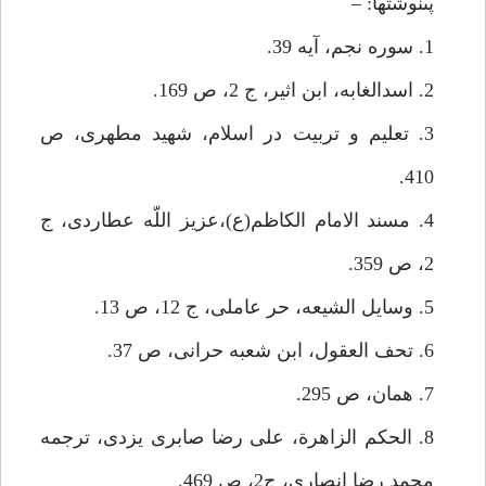
پى‏نوشت‏ها: –
1. سوره نجم، آيه 39.
2. اسدالغابه، ابن اثير، ج 2، ص 169.
3. تعليم و تربيت در اسلام، شهيد مطهرى، ص
410.
4. مسند الامام الكاظم(ع)،عزيز اللّه عطاردى، ج
2، ص 359.
5. وسايل الشيعه، حر عاملى، ج 12، ص 13.
6. تحف العقول، ابن شعبه حرانى، ص 37.
7. همان، ص 295.
8. الحكم الزاهرة، على رضا صابرى يزدى، ترجمه
محمد رضا انصارى، ج‏2، ص 469.