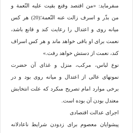
مى‏فرمايد: «من اقتصد وقنع بقيت عليه النّعمة و
من بذّر و اسرف زالت عنه النّعمة؛(20) هر كس
ميانه روى و اعتدال را رعايت كند و قانع باشد،
نعمت براى او باقى خواهد ماند و هر كس اسراف
كند، نعمت از دستش خواهد رفت.»
نوع لباس، مركب، منزل و غذاى آن حضرت
نمونه‏اى عالى از اعتدال و ميانه روى بود و در
برخى موارد امام تصريح مى‏كرد كه علت انتخابش
معتدل بودن آن بوده است.
اجراى عدالت اقتصادى‏
پيشوايان معصوم براى زدودن شرايط ناعادلانه