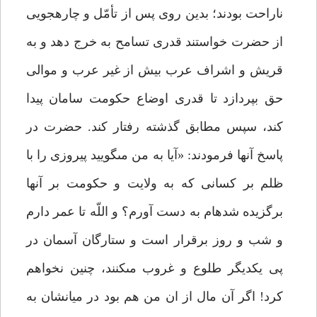
ناراحت بودند؛ بدين روى پس از تأمّل و چاره‏جويى
از حضرت خواستند قدرى تسامح به خرج دهد و به
قريش و اشراف عرب بيش از غير عرب و موالى
حق بپردازد تا قدرى اوضاع حكومت سامان پيدا
كند، سپس مطابق گذشته رفتار كند. حضرت در
پاسخ آن‏ها فرمودند: «آيا به من مى‏گوييد پيروزى را با
ظلم بر كسانى كه به ولايت و حكومت بر آن‏ها
برگزيده شده‏ام به دست آورم؟ و اللّه تا عمر دارم
و شب و روز برقرار است و ستارگان آسمان در
پى يكديگر طلوع و غروب مى‏كنند، چنين نخواهم
كرد! اگر آن مال از ان من هم بود در ميانشان به