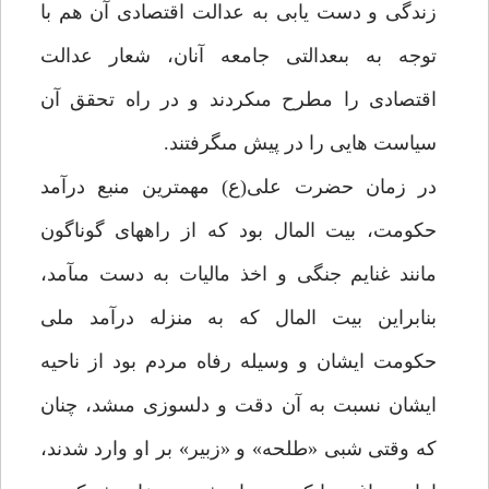
زندگى و دست يابى به عدالت اقتصادى آن هم با
توجه به بى‏عدالتى جامعه آنان، شعار عدالت
اقتصادى را مطرح مى‏كردند و در راه تحقق آن
سياست هايى را در پيش مى‏گرفتند.
در زمان حضرت على(ع) مهم‏ترين منبع درآمد
حكومت، بيت المال بود كه از راه‏هاى گوناگون
مانند غنايم جنگى و اخذ ماليات به دست مى‏آمد،
بنابراين بيت المال كه به منزله درآمد ملى
حكومت ايشان و وسيله رفاه مردم بود از ناحيه
ايشان نسبت به آن دقت و دلسوزى مى‏شد، چنان
كه وقتى شبى «طلحه» و «زبير» بر او وارد شدند،