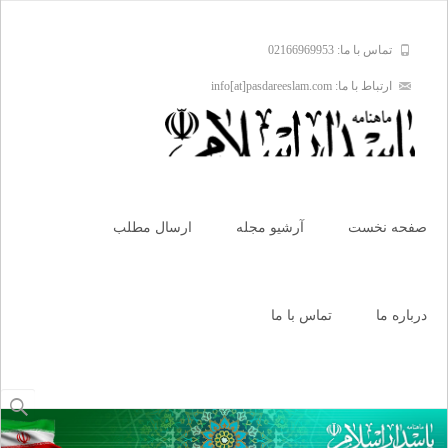
تماس با ما: 02166969953
ارتباط با ما: info[at]pasdareeslam.com
Skip
to
صفحه نخست
آرشیو مجله
ارسال مطلب
content
درباره ما
تماس با ما
جستجو
برای: