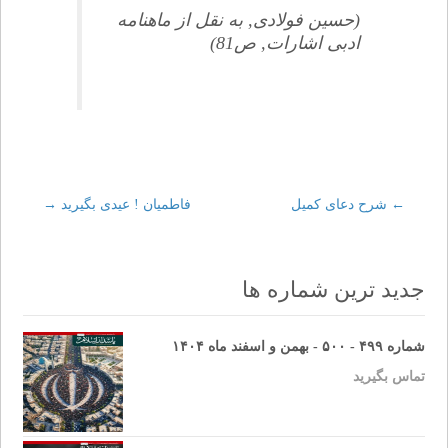
(حسين فولادى, به نقل از ماهنامه
ادبى اشارات, ص81)
←
Post
شرح دعاى كميل
فاطميان ! عيدى بگيريد
→
navigation
جدید ترین شماره ها
شماره ۴۹۹ - ۵۰۰ - بهمن و اسفند ماه ۱۴۰۴
تماس بگیرید