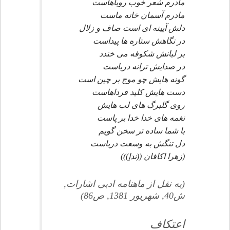
مادرم شعر خوب روياهاست
مادرم آسمان خانه ماست
دلش آيينه اى است صاف و زلال
در نگاهش ستاره ها پيداست
بر لبانش شكوفه مى خندد
در صدايش ترانه درياست
گونه هايش چو موج بر چين است
دست هايش كليد فرداهاست
روى گلبرگ هاى لب هايش
نغمه هاى خدا خدا بر پاست
با شما ساده تر سخن گويم
دل تنگش به وسعت درياست
(زهرا اكافان ((ندإ)))
(به نقل از ماهنامه ادبى اشارات,
ش40, شهريور 1381, ص86)
اعتكاف