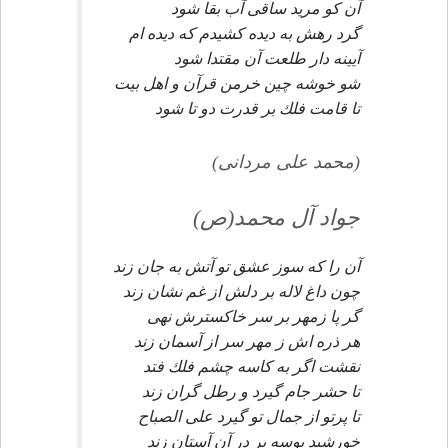
آن كو مريد ساقى آب بقا شود
گرد رهش به ديده كشيدم كه ديده ام
آيينه دار طلعت آن مقتدا شود
شو خوشه چين خرمن قرآن و اهل بيت
تا قامت فلك بر قدرت دو تا شود
(محمد على مردانى)
جواد آل محمد(ص)
آن را كه سوز عشق تو آتش به جان زند
چون داغ لاله بر دلش از غم نشان زند
گر پا زمهر بر سر خاكسترش نهى
هر ذره اش ز مهر سر از آسمان زند
نقشت اگر به كاسه چشم فلك فتد
تا حشر جام گيرد و رطل گران زند
تا پرتو از جمال تو گيرد على الصباح
خورشيد بوسه بر در آن آستان زند