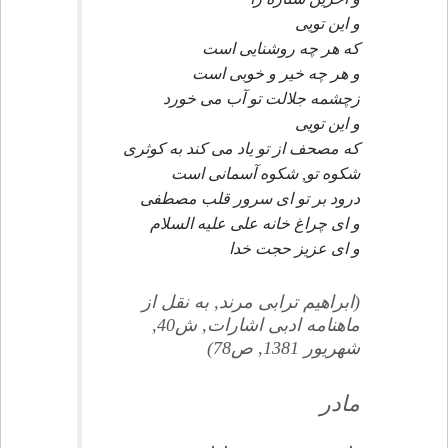
و اين تويى
كه هر چه روشنايى است
و هر چه خير و خوبى است
زچشمه جلالت تو آب مى خورد
و اين تويى
كه مصحف از تو ياد مى كند به كوثرى
شكوه تو, شكوه آسمانى است
درود بر تو اى سرور قلب مصطفى
و اى چراغ خانه على عليه السلام
و اى عزيز حجت خدا
(ابراهيم ترابى مرند, به نقل از
ماهنامه ادبى اشارات, ش40,
شهريور 1381, ص78)
مادر