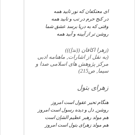
اى معتكفان كه نور تابيد همه
در كنج حرم در تب و تابيد همه
وقتى كه به دريا برسد عشق شما
روشن تر از آيينه و آبيد همه
(زهرا اكافان ((ندإ)))
(به نقل از اشارات, ماهنامه ادبى
مركز پژوهش هاى اسلامى صدا و
سيما, ص215)
زهراى بتول
هنگام تحير عقول است امروز
روشن, دل و ديده رسول است امروز
هم مولد رهبر عظيم الشإن است
هم مولد زهراى بتول است امروز