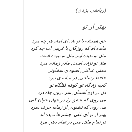
(رياضى يزدى)
بهتر از تو
حق هميشه با تو باد, اى امام هر چه مرد
مانده ام كه روزگار, با غريبى ات چه كرد
مثل تو نديده ايم, مثل تو نبوده است
مثل تو نزاده است, مادر زمانه, مرد
معنى عدالتى, اسوه ى سخاوتى
حافظ رسالتى, در ميانه ى نبرد
كعبه زادگاه تو, كوفه قتلگاه تو
دل در اوج آسمان, سر درون چاه درد
مى روى كه عشق را, در جهان جوان كنى
مى روى كه نشنوى, از زمانه حرف سرد
بهتر از تو اى على, چشم ها نديده اند
در تمام ملك, مير, در تمام دهر, مرد