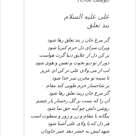
على عليه السلام
بند تعلق
گر مرغ جان ز بند تعلق رها شود
ويران سراى دل حرم كبريا شود
بر كن دل از علايق دنيا گرت هواست
دور از تو ديو نخوت و نفس و هوى شود
لب از مى ولاى على تر كن اى عزيز
تا سينه تو مخزن سر خدا شود
بر شاخسار خرم طوبى كند مقام
گر مرغ جان زبند تعلق رها شود
آن را كه بست بر گل رخسار يار چشم
روشن دلش چو آينه حق نما شود
بيگانه با مقام و زر و زور و سطوت است
هر دل كه با ولاى على آشنا شود
شهد لبش به خضر دهد عمر جاودان