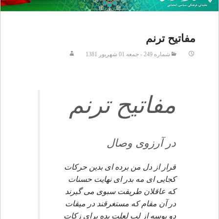
مفاتيح ترنم
شماره 249 - جمعه 01 شهريور 1381
مفاتيح ترنم
در آرزوى وصال
قرار از دل من برده اى بدين حركات
كجايى اى مه بدر اى نهايت حسنات
كه عاقلان طريقت سبوى مى گيرند
در آن مقام كه مستغرقند در ميقات
دو بوسه از لب لعلت بده براى زكات