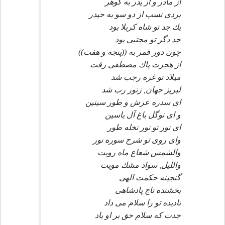
از مادر و از پدر به گوهر
بردى نسب از دو سو به حيدر
يك جد تو شاه كربلا بود
جد دگر تو مجتبى بود
چون دور قمر به ((پنجه و هفت))
از هجرت پاك مصطفى رفت
ميلاد تو غره رجب شد
لبريز جهان, زنور رب شد
اى سدره عرش و طور سينين
و اى نوگل باغ آل ياسين
اى نور تو نور نخله طور
واى روى تو شرح سوره نور
والشمس شعاع ماه رويت
والليل, سواد مشك مويت
گنجينه حكمت الهى
بخشنده تاج پادشاهى
ناديده تو را سلام مى داد
جدت كه سلام حق بر او باد