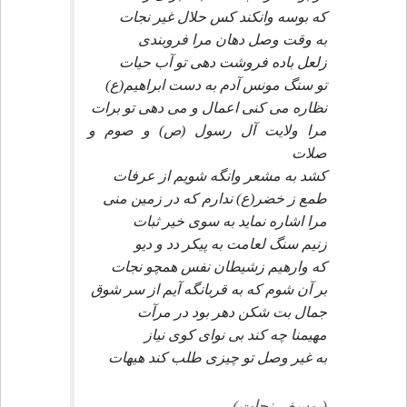
كه بوسه وانكند كس حلال غير نجات
به وقت وصل دهان مرا فروبندى
زلعل باده فروشت دهى تو آب حيات
تو سنگ مونس آدم به دست ابراهيم(ع)
نظاره مى كنى اعمال و مى دهى تو برات
مرا ولايت آل رسول (ص) و صوم و
صلات
كشد به مشعر وانگه شويم از عرفات
طمع ز خضر(ع) ندارم كه در زمين منى
مرا اشاره نمايد به سوى خير ثبات
زنيم سنگ لعامت به پيكر دد و ديو
كه وارهيم زشيطان نفس همچو نجات
بر آن شوم كه به قربانگه آيم از سر شوق
جمال بت شكن دهر بود در مرآت
مهيمنا چه كند بى نواى كوى نياز
به غير وصل تو چيزى طلب كند هيهات
(يوسف نجات)