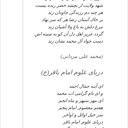
شهد ولايت ار نچشد خضر زنده نيست
هر چند دم ززندگى جاودان زند
بر خاك آستان رضا هر كه سر نهاد
مرغ دلش به باغ ولا آشيان زند
گردد عزيز اهل دل آن كو به سينه اش
دست جواد آل محمد نشان زند
(محمد على مردانى)
درياى علوم امام باقر(ع)
اى آينه جمال احمد
و اى نام گرامى ات محمد
اى مهر سپهر و ماه انجم
هفتم معصوم, امام پنجم
سر خيل اوائل و اواخر
درياى علوم, امام باقر