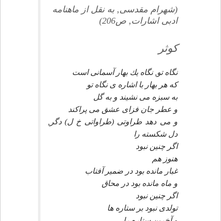
(شهرام مقدسى, به نقل از ماهنامه
ادبى اشارات, ص206)
كوثر
نگاه تو, نگاه يك بهار آسمانى است
كه هر بهار با اشاره ى نگاه تو
به سبزه مى نشيند و به گل
و عطر جان فزاى عشق مى پراكند
و مى دهد طراوتى (طراواتى خ ل) دگر,
دل شكسته را
اگر چنين نبود
هنوز هم
غبار مانده بود در ضمير آفتاب
و ماه مانده بود در محاق
اگر چنين نبود
تولدى نبود بر ستاره ها
و آخرين ستاره را