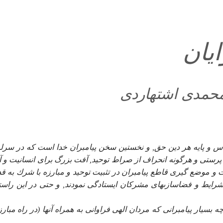
يان
محمدى اشتهاردى
 اساس و پايه هر دين حق, و نخستين سخن پيامبران خدا است كه در سرل
پرستى و هرگونه انحراف از صراط توحيد, آفت بزرگ براى انسانيت و 
و موضع گيرى قاطع پيامبران در تثبيت توحيد و مبارزه با شرك به ق
رايط و فضاسازىهاى مشركان ايستادگى نمودند, و حتى در اين راستا
 آمده: ((وكاين من نبى قاتل معه ربيون كثير))(1) و چه بسيار پيامبرانى كه مردان الهى فراوانى به همراه آنها (در راه مبا