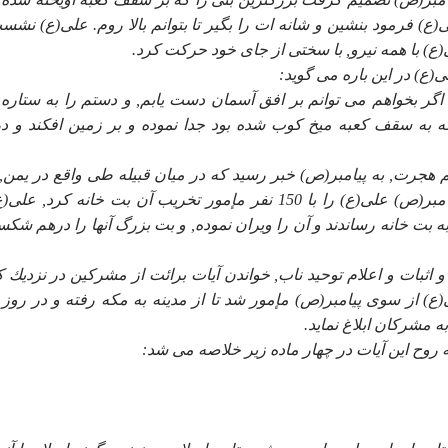
لى(ع) فرمود بنشين و شانه ات را بگير تا بتوانم بالا روم. على(ع) نشس
ى(ع) با همه نيرو, با سختى از جاى خود حركت كرد.
ى(ع) در اين باره مى گويد:
گر بخواهم مى توانم بر افق آسمان دست يابم, و دستم را به ستاره ث
ه به سقف كعبه ميخ كوب شده بود جدا نموده و بر زمين افكند و د
م هجرت, به پيامبر(ص) خبر رسيد كه در ميان قبيله طى واقع در يمن,
خانه بزرگى وجود دارد كه پرستشگاه بت پرستان است, پيامبر(ص) على(ع) را با 150 نفر مإمور تخريب آن بت خانه كرد,
بت خانه رساندند و آن را ويران نموده, و بت بزرگ آنها را درهم شكست
اثبات و اعلام توحيد ناب, خواندن آيات برائت از مشركين در نزديك ك
) از سوى پيامبر(ص) مإمور شد تا از مدينه به مكه رفته و در روز 
 مشركان ابلاغ نمايد.