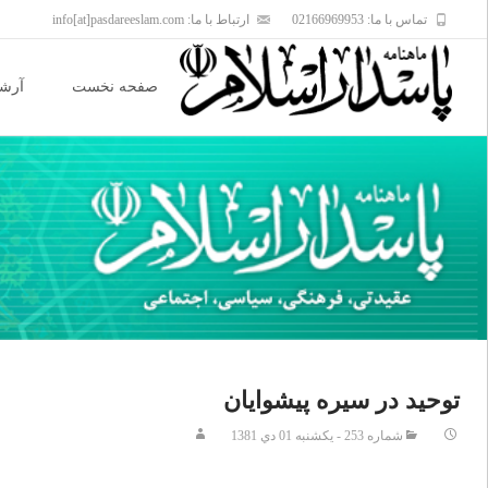
تماس با ما: 02166969953
ارتباط با ما: info[at]pasdareeslam.com
Skip
to
صفحه نخست
آرشی
content
توحيد در سيره پيشوايان
شماره 253 - يکشنبه 01 دي 1381