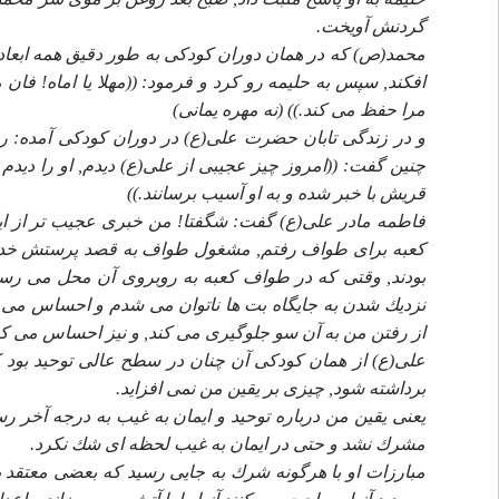
گردنش آويخت.
محمد(ص) كه در همان دوران كودكى به طور دقيق همه ابعاد ت
مرا حفظ مى كند.)) (نه مهره يمانى)
و در زندگى تابان حضرت على(ع) در دوران كودكى آمده: 
چنين گفت: ((امروز چيز عجيبى از على(ع) ديدم, او را ديد
قريش با خبر شده و به او آسيب برسانند.))
فاطمه مادر على(ع) گفت: شگفتا! من خبرى عجيب تر از اين
كعبه براى طواف رفتم, مشغول طواف به قصد پرستش خدا (نه
بودند, وقتى كه در طواف كعبه به روبروى آن محل مى رسي
نزديك شدن به جايگاه بت ها ناتوان مى شدم و احساس مى 
از رفتن من به آن سو جلوگيرى مى كند, و نيز احساس مى كر
برداشته شود, چيزى بر يقين من نمى افزايد.
يعنى يقين من درباره توحيد و ايمان به غيب به درجه آخر رس
مشرك نشد و حتى در ايمان به غيب لحظه اى شك نكرد.
مبارزات او با هرگونه شرك به جايى رسيد كه بعضى معتقد ب