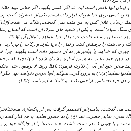
مى كرد.(10)
 ايمان آنها ناقص است اين كه اگر كسى بگويد: اگر فلانى نبود هلاك
د, چنين كسى براى خدا شريك قرار داده است, يكى از حاضران گفت: پس
چه بگويد؟
وى سنگ سياه) است, و يكى از شعبه هاى شرك آن است كه انسان (مثلا
 تا به اين وسيله حاجت خود را از خدا بخواهد و امثال آن.))(12)
 و بى همتا را پرستش كنند, و نماز را برپا دارند و زكات را بپردازند, و
چيزى كه خداوند يا پيامبرش به آن دستور داده است بگويند: چرا خدا
ر ذهن خود بيابند, به همين اندازه مشرك شده اند.)) (چرا كه توحيد
د سخن خود اين آيه را تلاوت فرمود: ((فلا وربك لا يومنون حتى يحك
فيما شجر بينهم ثم لا يجدوا فى انفسهم حرجا مما قضيت ويسلموا تسليما))(13) به پروردگارت سوگند, آنها مومن نخواهند بود, 
 دل خود احساس ناراحتى نكنند, و كاملا تسليم باشند.))(14)
 شب مى گذشت, پيامبر(ص) تصميم گرفت پس از پاكسازى مسجدالحرا
پاك سازى نمايد, حضرت على(ع) را به حضور طلبيد, با هم كنار كعبه رفت
 شد و با چوبى كه در دست داشت, همه بت ها را از جايگاه خود بر ز
امبر(ص) تصميم گرفت بزرگترين بتى را كه بر سقف كعبه آويخته شده ب