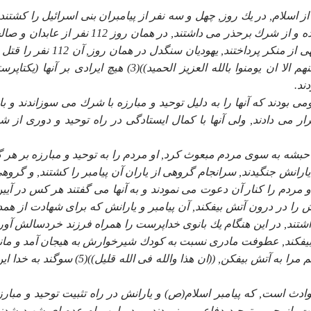
د عنود, قبل از اسلام, در يك روز, چهل و سه نفر از پيامبران بنى اسرائيل را كشتند
آنها براساس شريعت موسى(ع) مردم را به توحيد دعوت كرده و از شرك برحذر مى داشتند, در همان روز 112 نفر
به دفاع از پيامبران شهيد برخاستند, و به امر به معروف و نهى از منكر پرداختند, يهوديان سنگدل در
كردند(2) و در آيه 8 سوره بروج مى خوانيم: ((وما نقموا منهم الا ان يومنوا بالله العزيز الحميد))(3) هيچ ايرادى بر آن
ند.
ى بودند كه آنها را به دليل توحيد و مبارزه با شرك مى سوزاندند و با 
مى دادند, ولى آنها با كمال ايستادگى در راه توحيد و دورى از ش
بشه به سوى مردم مبعوث كرد, او مردم را به توحيد و مبارزه بر هر گ
يارانش جنگيدند, سرانجام گروهى از ياران آن پيامبر را كشتند, و گروهى
 و مردم را كنار آن دعوت مى نمودند و به آنها مى گفتند هر كس در آيين
ش را در درون آتش بيفكند, آن پيامبر و يارانش كه براى شهادت از همد
شتند, در اين هنگام يك بانوى خداپرست را همراه فرزند خردسالش آورد
بيفكند, عطوفت مادرى نسبت به كودك شيرخوارش به هيجان آمد و مانع
اين كار شد, آن كودك صدا زد: ((مادرم نترس هم خود را و هم مرا به آتش بيفكن, ((ان هذا والله فى الله قليل))
حوادث است, كه پيامبر اسلام(ص) و يارانش در راه تثبيت توحيد و مبارزه
, از حريم توحيد دفاع مى نمودند, و در اين راه عده اى شهيد شدند