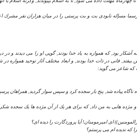
ا چهارماه مهلت داده مى شود, تا به اسلام بپيوندند, وگرنه اسلام با آنه
رسما مسإله نابودى بت و بت پرستى را در ميان هزاران نفر مشرك اع
كار بود, كه همواره به ياد خدا بودند, گويى او را مى ديدند و در در
يفتد, فانى در ذات خدا بودند, و ابعاد مختلف آثار توحيد همواره در ش
ه كه شاعر مى گويد:
 ناگاه پياده شد, پنج بار سجده كرد و سپس سوار گرديد, همراهان پرسيد
 و مژده هايى به من داد, كه براى هر يك از آن مژده ها يك سجده شكر 
لمومنين)) اى اميرمومنان! آيا پروردگارت را ديده اى؟
را كه نديده ام مى پرستم؟