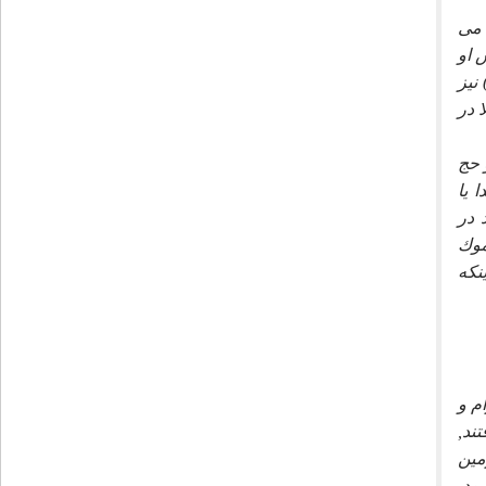
 مى
 او
 آن حضرت فرمود: ((چنين بگويد: اگر خداوند با كمك رسانى فلان كس به من منت نمى گذاشت, هلاك مى شدم.))(11) نيز
 در
 حج
 يا
 در
موك
مگر اينكه
م و
ند,
مين
ود,