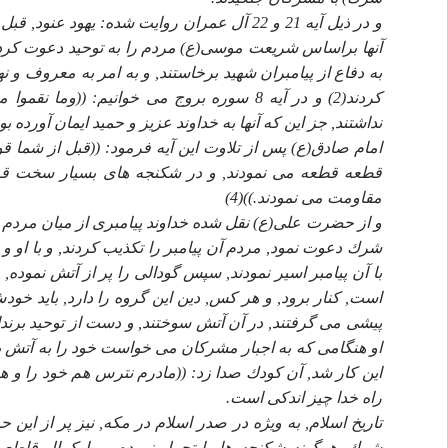
و در ذيل آيه 21 و 22 آل عمران روايت شده: يهو
نداشتند, جز اين كه آنها به خداوند عزيز و حميد ايمان آورده بود
امام صادق(ع) پس از تلاوت اين آيه فرمود: ((قبل از شما قوم
قطعه قطعه مى نمودند, و در شكنجه هاى بسيار سخت قرار 
مقاومت مى نمودند.))(4)
و از حضرت على(ع) نقل شده خداوند پيامبرى از ميان مردم ح
شرك دعوت نمود, مردم آن پيامبر را تكذيب كردند, و با او و 
با آن پيامبر اسير نمودند, سپس گودالى را پر از آتش نموده,
است, كنار برود, و هر كس, دين اين گروه را دارد, بايد خود
پيشى مى گرفتند, در آن آتش سوختند, و دست از توحيد برندا
او هنگامى كه به اجبار مشركان مى خواست خود را به آتش 
راه خدا چيز اندكى است.
تاريخ اسلام, به ويژه در صدر اسلام در مكه, نيز پر از اين 
شرك, هرگونه شكنجه ها را تحمل نموده, و با كمال قاطعيت