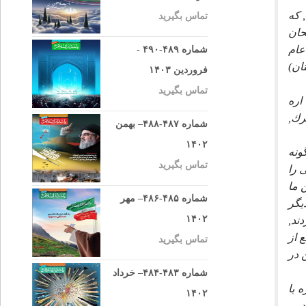
, كه
تماس بگیرید
 از عابدان و صالحان
 همان روز, آن 112 نفر را قتل عام
شماره ۴۸۹-۴۹۰ -
ها (يكتاپرستان)
فروردین ۱۴۰۳
تماس بگیرید
اره
رك,
شماره ۴۸۷-۴۸۸– بهمن
۱۴۰۲
ونه
تماس بگیرید
 را
 ما
شماره ۴۸۵-۴۸۶– مهر
يگر
۱۴۰۲
ند,
 از
تماس بگیرید
(5) سوگند به خدا اين در
شماره ۴۸۳-۴۸۴– خرداد
 با
۱۴۰۲
, و