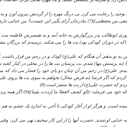
وحيد را رعايت مى كرد, بى درنگ مهره را از گردنش بيرون آورد و به 
افكند, سپس به حليمه رو كرد و فرمود: ((مهلا يا اماه! فان معى من يحفظنى))(7) مادرجان آرام بگير, اين چيست؟ من خداي
روزى ابوطالب پدر بزرگوارش به خانه آمد و به همسرش فاطمه بنت 
م (كه در دوران كودكى بود) بت ها را مى شكند, ترسيدم كه بزرگان م
 به تو بدهم, آن هنگام كه على(ع) كودك و در رحم من قرار داشت, ك
 پرستش بتها) شدم, بت پرستان بت ها را در محلى در كنار كعبه نه
دم, على(ع) در رحم من آن چنان دو پاى خود را فشار مى داد كه من
كردم كه اگر فرضا (به فرض محال) بخواهم به سوى بت ها بروم, على
دم كه حضرت على(ع) از بت ها متنفر است.(8)
على(ع) از همان كودكى آن چنان در سطح عالى توحيد بود كه خود مى فرمايد: ((لو كشف الغطا ما إزددت
يده است, و هرگز او از آغاز كودكى تا آخر, به اندازه يك چشم به هم 
ه خدايى او شدند, حضرت آنها را از اين كار سخيف نهى مى كرد, وقتى