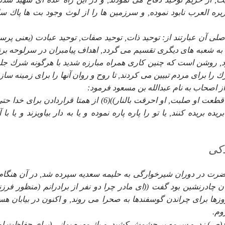
ه العرب نابود نموده, و سرزمين ها را از لوث وجود بت ها پاك س
صلى آن عبارتند از: توحيد ذات, توحيد صفات, توحيد عبادت (يعنى پر
يك به شعبه هاى ديگرى تقسيم مى گردد, اهداف پيامبران در سرلوحه برن
ود, روشن است كه چنين كارى همراه مبارزه شديد با هرگونه شرك جل
 را براى مردم تبيين مى كردند, تا روح و روان آنها را براى زمينه ساز
 از اصحاب به نام عبدالله بن مسعود فرمود:
((اياك ان تشرك بالله طرفه عين, و ان نشزت بالمنشار, إو قطعت او صلبت, او احرقت بالنار))(6) از همتا قراردادن بر
 بريده كنند, يا تو را پاره پاره نموده و يا به دار بياويزند و يا با 
دكى
حضرت در دوران شيرخوارگى به حليمه سعديه سپرده شد, در آن هنگام
 چادرنشين بود گفت ((اى مادر چرا دو نفر از برادرانم (منظور فرزن
وزها براى چراندن گوسفندها به صحرا مى روند, و اكنون در بيابان هست
وم.
د(ص) زد, و سرمه بر چشمش كشيد, و يك مهره يمانى (براى حفاظت او)