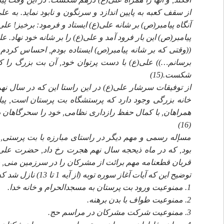
از سقف كعبه به پايين اندازد و سرنگون و نابود نمايد. به ع
آنگاه پيامبر(ص) بر شانه على(ع) ايستاد و فرمود: برخيز! عل
پيامبر(ص) اين بار فرود آمد و على(ع) را بر شانه خود نهاد. عل
((وقتى كه بر شانه پيامبر(ص) ايستاده بودم, احساس كردم ا
برسانم…)) على(ع) با دست پرتوان خود, آن بت بزرگ را ك
شكست.(15)
از توفيقات سرشار على(ع) در اين راستا اين كه در سال نه
همراهان, با كمال حفظ رازدارى نظامى, خود را سحرگاهان به 
(16)
مسإله رسمى و مهم ديگر در راستاى مبارزه با بت پرستى, و 
بود, كه در ماه ذيحجه سال نهم هجرت رخ داد, حضرت على(ع
قربان قطعنامه مهم برائت از مشركان را در سرزمين منى, به
توضيح اين كه آيات آغاز سوره توبه (از آيه 1 تا 13) نازل شد كه روح اين آيات در چهار ماده زير خلاصه مى شد:
1. ممنوعيت ورود بت پرستان به مسجدالحرام و خانه خدا.
2. ممنوعيت طواف با بدن برهنه.
3. ممنوعيت شركت مشركان در مراسم حج.