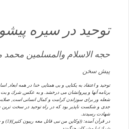
توحيد در سيره پيشوا
حجه الاسلام والمسلمين محمد 
پيش سخن
توحيد و اعتقاد به يكتايى و بى همتايى خدا در همه ابعاد,
برنامه آنها و پيروانشان مى درخشد. و به عكس, شرك و بت 
شعله ور براى سوزاندن كرامت و كمال انسانى است, صلابت 
جدى و شكست ناپذير بود كه در راه توحيد در سخت ترين ش
شهادت رسيدند.
در قرآن
شرك) با مشركان جنگيدند.