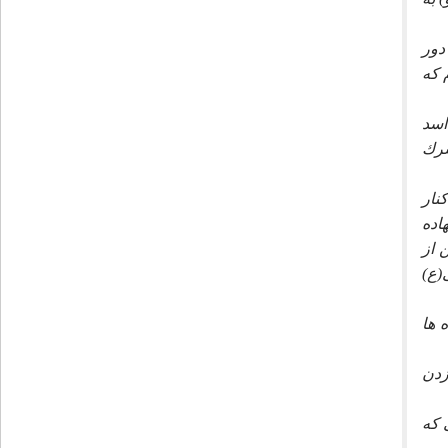
دور
ى دارم كه
اسد
شرك
نار
اده
 از
(ع)
 يقينا))(9) اگر همه پرده ها
زدن
 كه