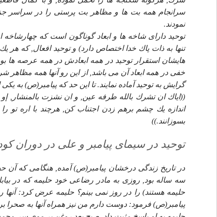
سرانجام همه بت ها و مظاهر بت پرستى را در سراسر جزير
نمودند.
توحيد داراى شاخه ها و ابعاد گوناگون است كه چهارشاخه ا
تنها به ذات پاك خدا اختصاص دارد) و توحيد افعال, كه هر 
هايشان استقرار توحيد در همه ابعادش در همه عرصه ها ب
خفى در همه ابعاد آن مى باشد, از اين رو آنها همه مظاهر شرك
گرايش به توحيد آماده نمايند. تا اين حد كه پيامبر(ص) به يكى
اندازه يك چشم برهم زدن اجتناب كن, هرچند با اره تو را بريده
بسوزانند.))
توحيد در سيماى پيامبر و على در دوران كو
در تاريخ زندگى درخشان پيامبر(ص) آمده, هنگامى كه آن 
سه ساله بود, روزى به مادر رضاعى خود حليمه كه در بيابان
حليمه هستند) را در روز نمى بينم؟ حليمه عرض كرد: آنها ر
پيامبر(ص) فرمود: دوست دارم من نيز همراه آنها به صحرا بر
حليمه به او پاسخ مثبت داد, صبح بعد روغن بر موى سر محم