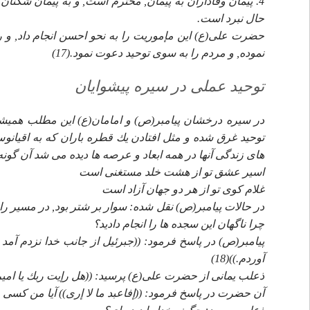
4. پيمان وفاداران به پيمان, محترم است, و به پيمان شكنان ت
حال نبرد است.
حضرت على(ع) اين مإموريت را به نحو احسن انجام داد, و 
نموده, و مردم را به سوى توحيد دعوت نمود.(17)
توحيد عملى در سيره پيشوايان
در سيره درخشان پيامبر(ص) و امامان(ع) اين مطلب هميشه آش
توحيد غرق شده و مثل افتادن يك قطره باران كه به اقيانوس ب
هاى زندگى آنها در همه ابعاد و عرصه ها ديده مى شد آن گون
اسير عشق تو از هشت خلد مستغنى است
غلام كوى تو از هر دو جهان آزاد است
در حالات پيامبر(ص) نقل شده: سوار بر شتر بود, در مسير راه
چرا ناگهان اين سجده ها را انجام داديد؟
پيامبر(ص) در پاسخ فرمود: ((جبرئيل از جانب خدا نزدم آمد
آوردم.))(18)
ذعلب يمانى از حضرت على(ع) پرسيد: ((هل رإيت ربك يا اميرا
آن حضرت در پاسخ فرمود: ((إفاعبد ما لا إرى)) آيا من كسى 