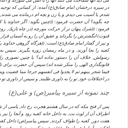
مى ديد آنها سماجت مى كنند آنها را با آتش مى سوزاند و اعدام 
در سيره درخشان امام صادق(ع) آمده: از كسانى كه توحيد و
شدم, يا آسيب مى ديدم, و يا زن و بچه ام درمانده مى شدن
فرمود: ((شرك پنهان تر از حركت مورچه (در چاه تاريك, ر
قنوت) انگشترش را بگرداند و عقيق آن را رو به آسمان قرار دهد,
و نيز از گفتار امام صادق(ع) است: ((هرگاه گروهى خداوند يكتا
كعبه را بجا آورند, و در ماه رمضان روزه بگيرند, سپس به 
رسولش, خلاف آن را دستور نداده اند؟ يا چنين تصورى را د
قانونگذارى الهى را منكر شده اند) سپس آن حضرت براى تإيي
در اختلافات خود, تو را به داورى طلبند, و سپس از داورى تو در
چند نمونه از سيره پيامبر(ص) و على(ع)
پس از فتح مكه كه در سال هشتم هجرت رخ داد, پاسى از
اطراف آن از لوث بت, به داخل خانه كعبه رود و آنجا را نيز 
هفت دور, كعبه را طواف كردند, سپس پيامبر(ص) داخل كعبه
افكند, و آنها را همراه على(ع) درهم شكست. در اين وقت پي