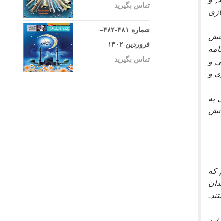
تماس بگیرید
ازى
شماره ۴۸۱-۴۸۲–
ستش
فروردین ۱۴۰۲
امه
تماس بگیرید
ى و
ى و
اى خدا حتى به
آتش
 كه
دان
ند.
 به