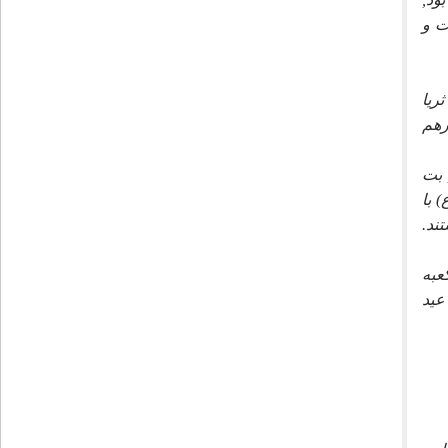
ت و
ريا
رهم
 بت
 على(ع) با
ند.
عبه
عيد