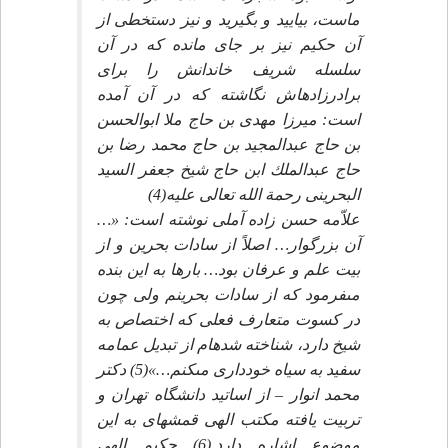
ماست، بياييد و بگيريد و نيز دستخطى از
آن حكيم نيز بر جاى مانده كه در آن
سلسله شريف خاندانش را براى
برادرزاده‏اش نگاشته كه در آن آمده
است: ميرزا مهدى بن حاج ملا ابوالحسن
بن حاج عبدالمجيد بن حاج محمد رضا بن
حاج عبدالملك ابن حاج شيخ جعفر السيد
البحرينى رحمة الله تعالى عليه(4)
علاّمه حسن زاده آملى نوشته است: «…
آن بزرگوار… اصلاً از سادات بحرين و از
بيت علم و عرفان بود… بارها به اين بنده
مى‏فرمود كه از سادات بحرينم ولى چون
در كسوت متعارف فعلى كه اختصاص به
شيخ دارد، شناخته شده‏ام از تبديل عمامه
سفيد به سياه خوددارى مى‏كنم…»(5) دكتر
محمد انوار – از اساتيد دانشگاه تهران و
تربيت يافته مكتب الهى قمشه‏اى به اين
موضوع اشاره دارد.(6) حكيم الهى