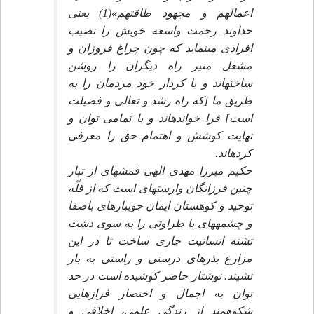
اعمالهم و مجهود طاقتهم»(1) يعنى
خداوند رحمت واسعه خويش را نصيب
افرادى مى‏نمايد كه چون چراغ فروزان و
مشعل منير راه ديگران را روشن
ساخته‏اند و با كردار خود مردمان را به
طريق ما [كه راه رشد و تعالى و فضيلت
است‏] فرا خوانده‏اند و با تمامى توان و
نهايت كوشش و اهتمام حق را معرفى
كرده‏اند.
حكيم ميرزا مهدى الهى قمشه‏اى از تبار
چنين فرزانگان وارسته‏اى است كه از قلّه
توحيد و كوهستان ايمان جويبارهاى باصفا
و چشمه‏هاى با طراوتى را به سوى دشت
تشنه انسانيت جارى ساخت تا در اين
مزارع بذرهاى درستى و راستى به بار
نشيند. نوشتار حاضر كوشيده است در حد
توان به اجمال و اختصار فرازهايى
شكوهمند از زندگى علمى، اخلاقى و