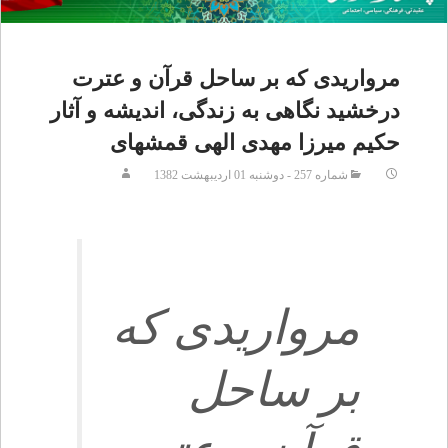
مرواريدى كه بر ساحل قرآن و عترت
درخشيد نگاهى به زندگى، انديشه و آثار
حكيم ميرزا مهدى الهى قمشه‏اى
شماره 257 - دوشنبه 01 ارديبهشت 1382
مرواريدى كه
بر ساحل