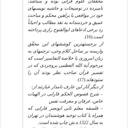
محققان علوم قرآنى بوده و مى‏باشد،
نامبرده در توضيحات و حاشيه نويسى‏هاى
خود در مواقعى با براهين محكم و مباحث
عميق و خردمندانه به نقد مطالب و احياناً
رد برخى ادعاهاى ابوالفتوح رازى پرداخته
است.(16)
از برجسته‏ترين كوشش‏هاى اين محقّق
وارسته بر ساحل كلام وحى، ترجمه‏اى به
زبان امروزى يا خلاصة التفاسير است كه
مرحوم آية الله العظمى بروجردى كه در
تفسير قرآن صاحب نظر بودند آن را
ستوده‏اند.(17)
از ديگر آثار اين عارف نامدار عبارتند از:
– شرح فصوص الحكم فارابى در الهيات
خاص، عرفان و معرفت نفس‏
– فلسفه معلم ثانى ابونصر فارابى كه
همراه با كتاب توحيد هوشمندان در تهران
به سال 1322 ه.ش چاپ شده است.