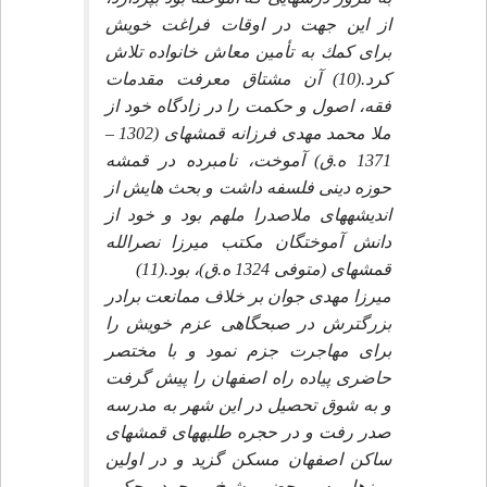
از اين جهت در اوقات فراغت خويش
براى كمك به تأمين معاش خانواده تلاش
كرد.(10) آن مشتاق معرفت مقدمات
فقه، اصول و حكمت را در زادگاه خود از
ملا محمد مهدى فرزانه قمشه‏اى (1302 –
1371 ه.ق) آموخت، نامبرده در قمشه
حوزه دينى فلسفه داشت و بحث هايش از
انديشه‏هاى ملاصدرا ملهم بود و خود از
دانش آموختگان مكتب ميرزا نصرالله
قمشه‏اى (متوفى 1324 ه.ق)، بود.(11)
ميرزا مهدى جوان بر خلاف ممانعت برادر
بزرگترش در صبحگاهى عزم خويش را
براى مهاجرت جزم نمود و با مختصر
حاضرى پياده راه اصفهان را پيش گرفت
و به شوق تحصيل در اين شهر به مدرسه
صدر رفت و در حجره طلبه‏هاى قمشه‏اى
ساكن اصفهان مسكن گزيد و در اولين
روزها به محضر شيخ محمد حكيم