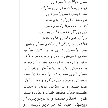
اسير خيالات خامم هنوز
زبعد رياضات و درس و سلوك‏
نشد توسن نفس رامم هنوز
تن سفله طبع از تمناى شهد
كند دم به دم تلخ كامم هنوز
دل من اگر خلوت خاص هوست‏
چرا در غم خاص و عامم هنوز
قناعت در زندگى اين حكيم بسيار مشهود
بود، ملبسش عادى و مسكنش ساده،
سقف خانه‏اش حصير و چوب بود و فاقد
برق. مى‏فرمود: برق را در پشت بام داريم
و مرادش ماه و ستارگان بودند. اين
انسان الهى صفت كه تنها حق را شايسته
پرستش مى‏ديد و دل در گرو و محبت اهل
بيت بسته و بر ساحل قرآن و حديث
نشسته بود از مظاهر شرك و نفاق و ستم
نفرتى آشكار داشت و با برخوردارى از
روحيه‏اى قوى كه در پرتو پارسايى و