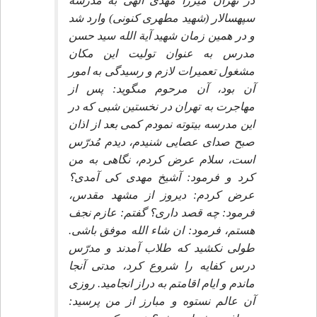
در تهران ميرزا مهدى الهى به مدرسه
سپهسالار (شهيد مطهرى كنونى) وارد شد
و در همين زمان شهيد آية الله سيد حسن
مدرس به عنوان توليت اين مكان
مشغول تعميرات لازم و رسيدگى به امور
آن بود، آن مرحوم مى‏گويد: پس از
مهاجرت به تهران در نخستين شبى كه در
اين مدرسه بيتوته نمودم كمى بعد از اذان
صبح صداى عصايى شنيدم، ديدم مُدرّس
است، سلام عرض كردم، نگاهى به من
كرد و فرمود: آشيخ مهدى كى آمدى؟
عرض كردم: ديروز از مشهد مقدس،
فرمود: چه قصد دارى؟ گفتم: عازم نجف
هستم، فرمود: ان شاء الله موفق باشى.
طولى نكشيد كه طلاب آمدند و مدرّس
درس كفايه را شروع كرد، مدتى آن‏جا
ماندم و ايام اقامتم به دراز انجاميد. روزى
آن عالم نستوه و مبارز از من پرسيد: