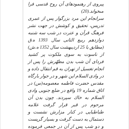
پيروى از رهنمودهاى آن روح قدسى فرا
مى‏خواند.(20)
سرانجام اين مرد بزرگوار پس از عمرى
تدريس، تحقيق و كوشش در جهت نشر
فرهنگ قرآن و عترت در شب سه شنبه
دوازدهم ربيع الثانى سال 1393 ه.ق
(مطابق با 25 ارديبهشت سال 1352 ه.ش)
از ناسوت به سوى ملكوت پر كشيد
فرداى آن شب بدن مطهّرش را پس از
انجام تغسيل از تهران به قم انتقال داده و
در وادى السلام اين شهر و در جوار بارگاه
مقدس حضرت فاطمه معصومه(س) در
اتاق شماره 19 واقع در ضلع جنوبى وادى
السلام به خاك سپردند. چون بدن آن
مرحوم در قبر قرار گرفت علامه
طباطبايى در كنار مزارش نشست و
دستمال به دست گرفت و بسيار گريست
و دو شب پس از آن در جمعى فرموده