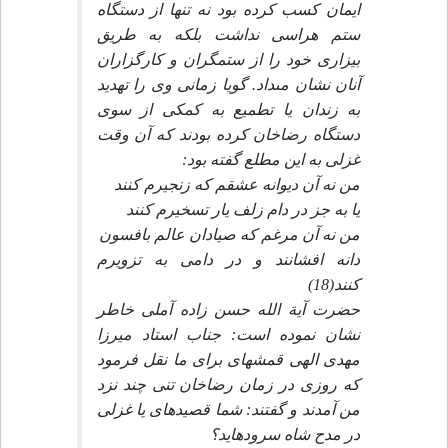
ايمان كسب كرده بود نه تنها از دستگاه
ستم هراسى نداشت بلكه به طريق
بيزارى خود را از ستمگران و كارگزاران
آنان نشان مى‏داد. گويا زمانى وى را تهديد
به زندان يا تطميع به كمكى از سوى
دستگاه رضاخان كرده بودند كه آن وقت
غزلى به اين مطلع گفته بود:
من نه آن ديوانه عشقم كه زنجيرم كنند
يا به جز در دام زلف يار تسخيرم كنند
من نه آن مرغم كه صيادان عالم بافسون‏
دانه افشانند و در دامى به تزويرم
كنند(18)
حضرت آية الله حسن زاده آملى خاطر
نشان نموده است: جناب استاد ميرزا
مهدى الهى قمشه‏اى براى ما نقل فرمود
كه روزى در زمان رضاخان تنى چند نزد
من آمدند و گفتند: شما قصيده‏اى يا غزلى
در مدح شاه سروده‏ايد؟