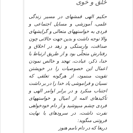
خُلق و خوى
حكيم الهى قمشه‏اى در مسير زندگى
علمى، آموزشى و مسايل اجتماعى و
فردى به خواسته‏هاى متعالى و گرايش‏هاى
والا توجه داشت و بدين جهت حالاتى چون
صداقت، وارستگى و زهد در اخلاق و
رفتارش متجلّى بود و از طريق ارتباط با
خدا، ذكر، عبادت، تهجد و خالص نمودن
اعمال اين خصوصيات را در خويشتن
تقويت مى‏نمود، از هرگونه تعلقى كه
نسيان و فراموشى ياد خدا را در بر داشت
اجتناب مى‏كرد و در برابر اوامر الهى و
تأكيدهاى ائمه از اميال و خواسته‏هاى
فردى چشم مى‏پوشيد و از دام خودخواهى
نفرت داشت، در سروده‏اى با نهايت
فروتنى مى‏گويد:
دريغا كه در دام نامم هنوز