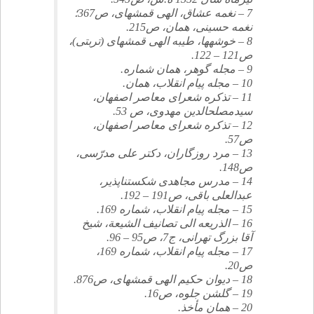
7 – نغمه عشاق، الهى قمشه‏اى، ص‏367؛
نغمه حسينى، همان، ص‏215.
8 – خوشه‏ها، طيبه الهى قمشه‏اى (تربتى)،
ص‏121 – 122.
9 – مجله گوهر، همان شماره.
10 – مجله پيام انقلاب، همان.
11 – تذكره شعراى معاصر اصفهان،
سيدمصلح‏الدين مهدوى، ص 53.
12 – تذكره شعراى معاصر اصفهان،
ص‏57.
13 – مرد روزگاران، دكتر على مدرّسى،
ص‏148.
14 – مدرس مجاهدى شكست‏ناپذير،
عبدالعلى باقى، ص‏191 – 192.
15 – مجله پيام انقلاب، شماره 169.
16 – الذريعه الى تصانيف الشيعة، شيخ
آقا بزرگ تهرانى، ج‏7، ص‏95 – 96.
17 – مجله پيام انقلاب، شماره 169،
ص‏20.
18 – ديوان حكيم الهى قمشه‏اى، ص‏876.
19 – گلشن جلوه، ص‏16.
20 – همان مأخذ.