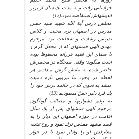
خراسانى رفت و به مدت يك سال از پرتو
انديشه‏اش استفاضه نمود.(12)
مجلس درس آية الله شهيد سيد حسن
مدرس در اصفهان بزم محبت و كلاس
تدريس رشادت و شجاعت بود. مرحوم
مهدى الهى قمشه‏اى كه از محفل گرم و
با صفاى اين فقيه فرزانه محظوظ بوده
است مى‏گويد: وقتى صبحگاه در محضرش
حاضر شده به بيانش گوش مى‏داديم هر
لحظه در وجود ما نيرويى تازه دميده
مى‏شد به نحوى كه در خاتمه درس خود را
يك فرد دلير حسّ مى‏نموديم.(13)
به رغم دشوارى‏ها و مصائب گوناگون
مرحوم الهى قمشه‏اى پس از يك سال
اقامت در حوزه اصفهان اين ديار را به
قصد مشهد مقدس ترك نمود و روح تشنه
معارفش او را وادار نمود تا در جوار