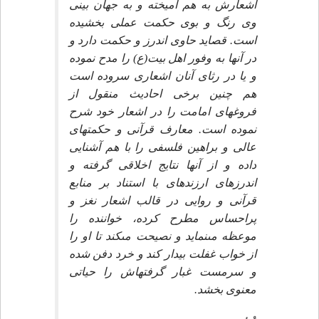
اشعارش به هم آميخته و به جهان بينى
وى رنگ و بوى حكمت عملى بخشيده
است. قصايد حاوى اندرز و حكمت دارد و
در آنها به وفور اهل بيت(ع) را مدح نموده
و يا در رثاى آنان اشعارى سروده است
هم چنين برخى احاديث منقول از
فروغ‏هاى امامت را در اشعار خود شرح
نموده است. معارف قرآنى و حكمت‏هاى
عالى و براهين فلسفى را با هم آشنايى
داده و از آنها نتايج اخلاقى گرفته و
اندرزهاى ارزنده‏اى با استناد بر منابع
قرآنى و روايى در قالب اشعار نغز و
پراحساس مطرح كرده، خواننده را
موعظه مى‏نمايد و نصيحت مى‏كند تا او را
از خواب غفلت بيدار كند و خرد دفن شده
و سرمست غبار گرفته‏اش را حياتى
معنوى بخشد.