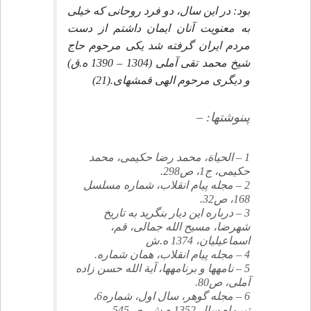
بود: در اين سال، دو فرد روحانى كه خيلى
به معنويت آنان ايمان داشتم از دست
مردم ايران گرفته شد يكى مرحوم حاج
شيخ محمد تقى آملى (1304 – 1390 ه.ق)
و ديگرى مرحوم الهى قمشه‏اى.(21)
پى‏نوشت‏ها: –
1 – الحياة، محمد رضا حكيمى، محمد
حكيمى، ج‏1، ص‏298.
2 – مجله پيام انقلاب، شماره مسلسل
168، ص‏32.
3 – درباره اين ديار بنگريد به تاريخ
شهرضا، مسيح الله جمالى، قم،
اسماعيليان، 1374 ه.ش‏
4 – مجله پيام انقلاب، همان شماره.
5 – نامه‏ها و برنامه‏ها، آية الله حسن زاده
آملى، ص‏80.
6 – مجله گوهر، سال اول، شماره‏6،
تيرماه سال 1352 ه.ش، ص‏545.