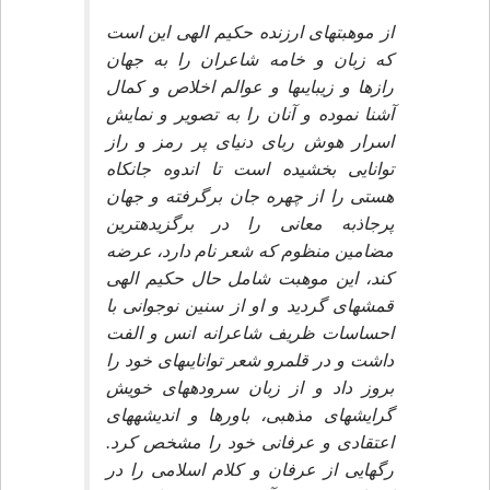
از موهبت‏هاى ارزنده حكيم الهى اين است
كه زبان و خامه شاعران را به جهان
رازها و زيبايى‏ها و عوالم اخلاص و كمال
آشنا نموده و آنان را به تصوير و نمايش
اسرار هوش رباى دنياى پر رمز و راز
توانايى بخشيده است تا اندوه جانكاه
هستى را از چهره جان برگرفته و جهان
پرجاذبه معانى را در برگزيده‏ترين
مضامين منظوم كه شعر نام دارد، عرضه
كند، اين موهبت شامل حال حكيم الهى
قمشه‏اى گرديد و او از سنين نوجوانى با
احساسات ظريف شاعرانه انس و الفت
داشت و در قلمرو شعر توانايى‏هاى خود را
بروز داد و از زبان سروده‏هاى خويش
گرايش‏هاى مذهبى، باورها و انديشه‏هاى
اعتقادى و عرفانى خود را مشخص كرد.
رگ‏هايى از عرفان و كلام اسلامى را در