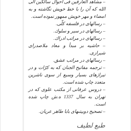
– مشاهد العارفين فى احوال سالكين الى
الله كه آن را با خط خويش نگاشته و به
امضاء و مهر خويش ممهور نموده است.
– رساله‏اى در فلسفه كلّى.
– رساله‏اى در سير و سلوك.
– رساله‏اى در مراتب ادراك.
– حاشيه بر مبدأ و معاد ملاصدراى
شيرازى.
– رساله‏اى در مراتب عشق.
– ترجمه مفاتيح الجنان كه به كرّات و در
تيراژهاى بسيار وسيع از سوى ناشرين
متعدد چاپ شده است.
– دروس عرفانى از مكتب علوى كه در
تهران به سال 1337 ه.ش چاپ شده
است.
– تصحيح دوبيتى‏هاى بابا طاهر عريان.
طبع لطيف‏