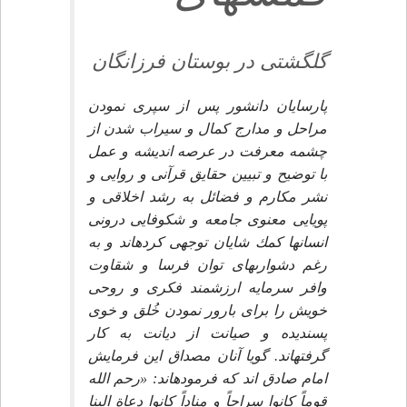
گلگشتى در بوستان فرزانگان‏
پارسايان دانشور پس از سپرى نمودن
مراحل و مدارج كمال و سيراب شدن از
چشمه معرفت در عرصه انديشه و عمل
با توضيح و تبيين حقايق قرآنى و روايى و
نشر مكارم و فضائل به رشد اخلاقى و
پويايى معنوى جامعه و شكوفايى درونى
انسان‏ها كمك شايان توجهى كرده‏اند و به
رغم دشوارى‏هاى توان فرسا و شقاوت
وافر سرمايه ارزشمند فكرى و روحى
خويش را براى بارور نمودن خُلق و خوى
پسنديده و صيانت از ديانت به كار
گرفته‏اند. گويا آنان مصداق اين فرمايش
امام صادق اند كه فرموده‏اند: «رحم الله
قوماً كانوا سراجاً و مناداً كانوا دعاة الينا