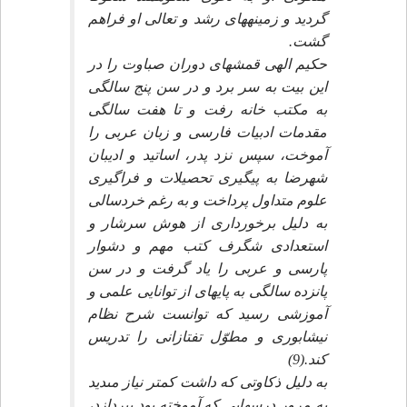
گرديد و زمينه‏هاى رشد و تعالى او فراهم
گشت.
حكيم الهى قمشه‏اى دوران صباوت را در
اين بيت به سر برد و در سن پنج سالگى
به مكتب خانه رفت و تا هفت سالگى
مقدمات ادبيات فارسى و زبان عربى را
آموخت، سپس نزد پدر، اساتيد و اديبان
شهرضا به پيگيرى تحصيلات و فراگيرى
علوم متداول پرداخت و به رغم خردسالى
به دليل برخوردارى از هوش سرشار و
استعدادى شگرف كتب مهم و دشوار
پارسى و عربى را ياد گرفت و در سن
پانزده سالگى به پايه‏اى از توانايى علمى و
آموزشى رسيد كه توانست شرح نظام
نيشابورى و مطوّل تفتازانى را تدريس
كند.(9)
به دليل ذكاوتى كه داشت كمتر نياز مى‏ديد
به مرور درسهايى كه آموخته بود بپردازد،