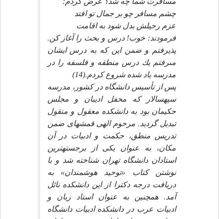
مسافرت شما چه شد؟ عرض كردم:
چشم مسافر چو بر جمال تو افتد
عزم رحيلش بدل شود به اقامت‏
فرمودند: خوب! درس و بحث را آغاز كن.
پذيرفتم و ضمن اين كه به درس ايشان
مى‏رفتم يك درس منطقه و فلسفه را در
مدرسه ياد شده شروع كردم.(14)
پس از تأسيس دانشگاه در كشور، مدرسه
سپهسالار كه محفل اديبان و مجلس
حكيمان بود به دانشكده معقول و منقول
تبديل گرديد. مرحوم الهى قمشه‏اى ضمن
تدريس منطق، حكمت و ادبيات در آن
مكان، به عنوان يكى از برجسته‏ترين
استادان دانشگاه تهران شناخته شد و با
نوشتن كتاب «توحيد هوشمندان» به
دريافت درجه دكترا از اين دانشكده نائل
آمد. هم‏چنين به عنوان استاد زبان و
ادبيات عرب در دانشكده ادبيات دانشگاه