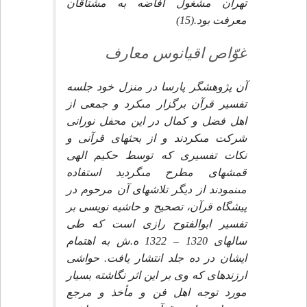
تهران مشغول افاضه به مشتاقان
معرفت بود.(15)
غوّاص اقيانوس معارف‏
آن پژوهشگر پارسا در منزل خود جلسه
تفسير قرآن برگزار مى‏كرد و جمعى از
اهل فضل و كمال در اين محفل نورانى
شركت مى‏كردند و از بحث‏هاى قرآنى و
نكات تفسيرى كه توسط حكيم الهى
قمشه‏اى مطرح مى‏گرديد استفاده
مى‏نمودند از ديگر تلاش‏هاى آن مرحوم در
پيشگاه قرآن، تصحيح و حاشيه نويسى بر
تفسير ابوالفتوح رازى است كه طى
سال‏هاى 1320 – 1322 ه.ش به اهتمام
ايشان در ده جلد انتشار يافت. حواشى
ارزنده‏اى كه وى بر اين اثر نگاشته بسيار
مورد توجه اهل فن و مأخذ و مرجع