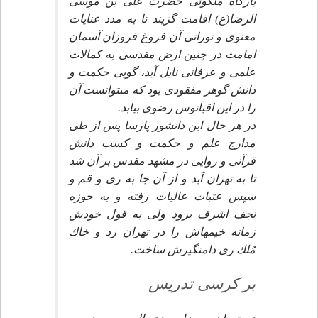
بارگاه ملكوتى حضرت على بن موسى
الرضا(ع) اقامت گزيند تا به مدد عنايات
معنوى و نورانى آن فروغ فروزان آسمان
امامت در چنين ارض مقدسى به كمالات
علمى و عرفانى نايل آيد، گويى حكمت و
دانش گوهر مفقودى بود كه مى‏توانست آن
را در اين اقيانوس رضوى بيابد.
در هر حال اين دانشور پارسا پس از طى
مدارج علم و حكمت و كسب دانش
قرآنى و روايى در مشهد مقدس بر آن شد
تا به تهران آيد و از آن جا به رى و قم و
سپس عتبات عاليات رفته و به حوزه
نجف اشرف برود ولى به قول خودش
زمانه خيمه‏اش را در تهران زد و خاك
مُلك رى دامنگيرش ساخت.
بر كرسى تدريس‏