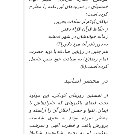
قمشه‏اى در سروده‏اى اين نكته را مطرح
كرده است:
نياكان بُودَم از سادات بحرين‏
ز حفّاظ قرآن قرّاء دفتر
زمانه خواندشان در شهر قمشه‏
به دور نادر آن مرد دلاور(7)
هم چنين در رؤيايى صادقه با نويد حضرت
امام رضا(ع) به سيادت خود يقين حاصل
كرده است.(8)
در محضر اساتيد
از نخستين روزهاى كودكى، اين مولود
تحت فضاى پاكيزه‏اى كه خانواده‏اش با
ايمان، تقوا و حسن اخلاق آن را آراسته و
معطر نموده بودند به نحوى شايسته
پرورش يافت و فطرت الهى و سرشت
ملكوتى او به نحوى شكوهمند شكوفا