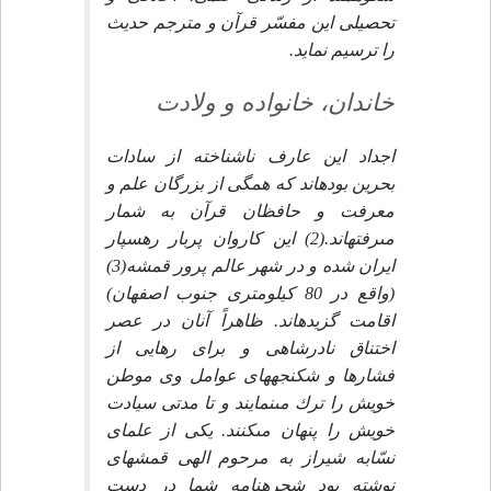
تحصيلى اين مفسّر قرآن و مترجم حديث
را ترسيم نمايد.
خاندان، خانواده و ولادت‏
اجداد اين عارف ناشناخته از سادات
بحرين بوده‏اند كه همگى از بزرگان علم و
معرفت و حافظان قرآن به شمار
مى‏رفته‏اند.(2) اين كاروان پربار رهسپار
ايران شده و در شهر عالم پرور قمشه(3)
(واقع در 80 كيلومترى جنوب اصفهان)
اقامت گزيده‏اند. ظاهراً آنان در عصر
اختناق نادرشاهى و براى رهايى از
فشارها و شكنجه‏هاى عوامل وى موطن
خويش را ترك مى‏نمايند و تا مدتى سيادت
خويش را پنهان مى‏كنند. يكى از علماى
نسّابه شيراز به مرحوم الهى قمشه‏اى
نوشته بود شجره‏نامه شما در دست