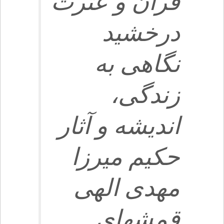
قرآن و عترت
درخشيد
نگاهى به
زندگى،
انديشه و آثار
حكيم ميرزا
مهدى الهى
قمشه‏اى