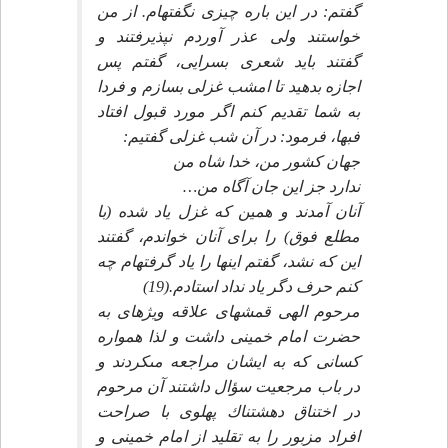
گفتم: در اين باره چيزى نگفته‏ام. از من
خواستند ولى عذر آوردم نپذيرفتند و
گفتند بايد شعرى بسرايى، گفتم پس
اجازه بدهيد تا امشب غزلى بسازم و فردا
به شما تقديم كنم اگر مورد قبول افتاد
فبها، فرمود: در آن شب غزلى گفتيم:
جهان كشور من، خدا شاه من‏
ندارد جز اين جان آگاه من…
آنان آمدند و همين كه غزل ياد شده (با
مطلع فوق) را براى آنان خواندم، گفتند
اين كه نشد، گفتم اين‏ها را ياد گرفته‏ام چه
كنم حرف دگر ياد نداد استادم.(19)
مرحوم الهى قمشه‏اى علاقه ويژه‏اى به
حضرت امام خمينى داشت و لذا همواره
كسانى كه به ايشان مراجعه مى‏كردند و
در باب مرجعيت سؤال داشتند آن مرحوم
در اختناق دهشتناك پهلوى با صراحت
افراد مزبور را به تقليد از امام خمينى و