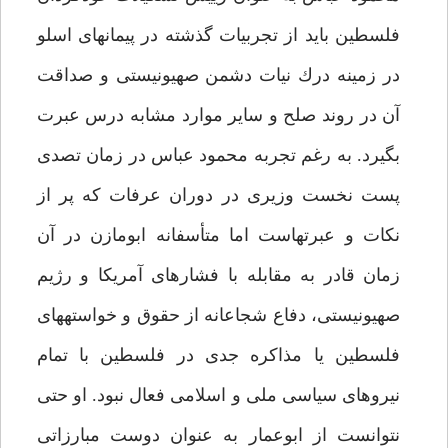
فلسطين بايد از تجربيات گذشته در پيمان‏هاى اسلو
در زمينه درك نيات دشمن صهيونيستى و صداقت
آن در روند صلح و ساير موارد مشابه درس عبرت
بگيرد. به رغم تجربه محمود عباس در زمان تصدى
پست نخست وزيرى در دوران عرفات كه پر از
نكات و عبرت‏هاست اما متأسفانه ابومازن در آن
زمان قادر به مقابله با فشارهاى آمريكا و رژيم
صهيونيستى، دفاع شجاعانه از حقوق و خواسته‏هاى
فلسطين يا مذاكره جدى در فلسطين با تمام
نيروهاى سياسى ملى و اسلامى فعال نبود. او حتى
نتوانست از ابوعمار به عنوان دوست مبارزاتى