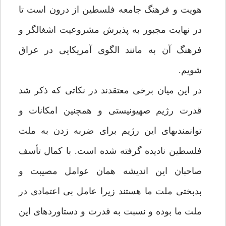
هويت و فرهنگ جامعه فلسطين از درون است تا
در نهايت مجبور به پذيرش مشروعيت اشغالگر و
فرهنگ آن به مانند الگوى آمريكايى در عراق
شويم.
در اين ميان برخى معتقدند در نكاتى كه ذكر شد
قدرت رژيم صهيونيستى و همچنين امكانات و
توانمندى‏هاى اين رژيم براى ضربه زدن به ملت
فلسطين ناديده گرفته شده است. با كمال تأسف
صاحبان اين انديشه همان عوامل مصيبت و
بدبختى ملت ما هستند زيرا عامل بى اعتمادى در
ملت ما بوده و نسبت به قدرت و دستاوردهاى اين