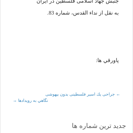
جنبش جهاد اسلامى فلسطين در ايران‏
به نقل از نداء القدس، شماره 83.
پاورقي ها:
←
Post
جراحى يك اسير فلسطينى بدون بيهوشى‏
نگاهي به رويدادها
→
navigation
جدید ترین شماره ها