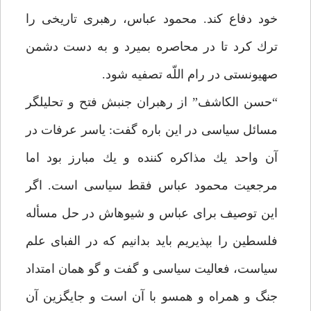
خود دفاع كند. محمود عباس، رهبرى تاريخى را
ترك كرد تا در محاصره بميرد و به دست دشمن
صهيونستى در رام اللّه تصفيه شود.
“حسن الكاشف” از رهبران جنبش فتح و تحليلگر
مسائل سياسى در اين باره گفت: ياسر عرفات در
آن واحد يك مذاكره كننده و يك مبارز بود اما
مرجعيت محمود عباس فقط سياسى است. اگر
اين توصيف براى عباس و شيوه‏اش در حل مسأله
فلسطين را بپذيريم بايد بدانيم كه در الفباى علم
سياست، فعاليت سياسى و گفت و گو همان امتداد
جنگ و همراه و همسو با آن است و جايگزين آن