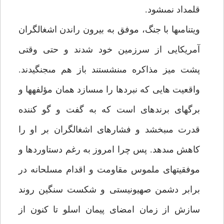
قلمداد نمى‏شود.
ويتنامى‏ها با جنگ، موفق به بيرون راندن اشغالگران
آمريكايى از سرزمين خود شدند و حتى وقتى
پشت ميز مذاكره مى‏نشستند باز هم مى‏جنگيدند.
واقعيت هايى كه نبردها را مى‏سازد همان مؤلفه‏ها و
برگ‏هاى برنده‏اى است كه به گفت و گو كننده
قدرت مى‏بخشد و فشارهاى اشغالگران بر او را
كاهش مى‏دهد. پس چرا امروز به رغم دستاوردها و
موفقيت‏هاى ملموس مقاومت و اقدام مسلحانه در
برابر دشمن صهيونيستى و شكست سنگين روند
سازش از زمان امضاى پيمان اسلو تا كنون از