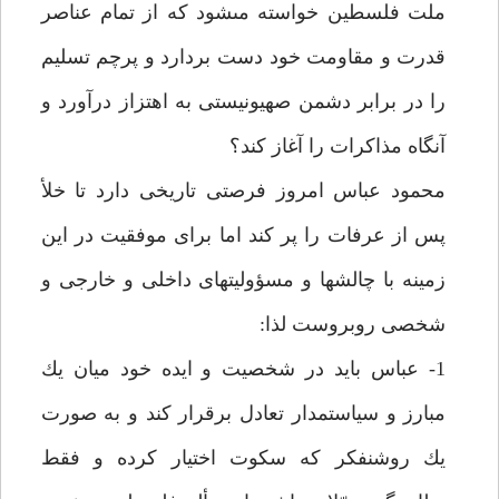
ملت فلسطين خواسته مى‏شود كه از تمام عناصر
قدرت و مقاومت خود دست بردارد و پرچم تسليم
را در برابر دشمن صهيونيستى به اهتزاز درآورد و
آنگاه مذاكرات را آغاز كند؟
محمود عباس امروز فرصتى تاريخى دارد تا خلأ
پس از عرفات را پر كند اما براى موفقيت در اين
زمينه با چالش‏ها و مسؤوليت‏هاى داخلى و خارجى و
شخصى روبروست لذا:
1- عباس بايد در شخصيت و ايده خود ميان يك
مبارز و سياستمدار تعادل برقرار كند و به صورت
يك روشنفكر كه سكوت اختيار كرده و فقط