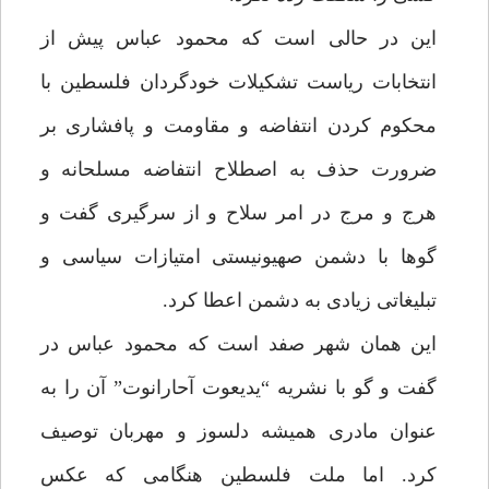
اين در حالى است كه محمود عباس پيش از
انتخابات رياست تشكيلات خودگردان فلسطين با
محكوم كردن انتفاضه و مقاومت و پافشارى بر
ضرورت حذف به اصطلاح انتفاضه مسلحانه و
هرج و مرج در امر سلاح و از سرگيرى گفت و
گوها با دشمن صهيونيستى امتيازات سياسى و
تبليغاتى زيادى به دشمن اعطا كرد.
اين همان شهر صفد است كه محمود عباس در
گفت و گو با نشريه “يديعوت آحارانوت” آن را به
عنوان مادرى هميشه دلسوز و مهربان توصيف
كرد. اما ملت فلسطين هنگامى كه عكس