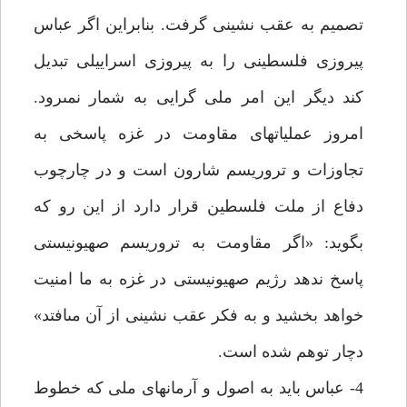
تصميم به عقب نشينى گرفت. بنابراين اگر عباس
پيروزى فلسطينى را به پيروزى اسراييلى تبديل
كند ديگر اين امر ملى گرايى به شمار نمى‏رود.
امروز عمليات‏هاى مقاومت در غزه پاسخى به
تجاوزات و تروريسم شارون است و در چارچوب
دفاع از ملت فلسطين قرار دارد از اين رو كه
بگويد: «اگر مقاومت به تروريسم صهيونيستى
پاسخ ندهد رژيم صهيونيستى در غزه به ما امنيت
خواهد بخشيد و به فكر عقب نشينى از آن مى‏افتد»
دچار توهم شده است.
4- عباس بايد به اصول و آرمان‏هاى ملى كه خطوط