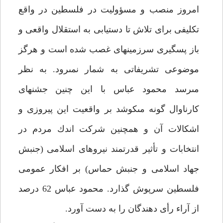
امروز منصب و مسؤوليت در فلسطين در واقع
تكليفى براى تلاش تا دستيابى به استقلال واقعى و
باز پس‏گيرى سرزمين‏هاى غصب شده است و هرگز
موضوعى تشريفاتى به شمار نمى‏رود. به نظر
مى‏رسد محمود عباس با اين چنين جشن‏هاى
كارناوال گونه مى‏كوشد بر واقعيت اين پيروزى و
اشكالات آن و همچنين شركت اندك مردم در
انتخابات و تأثير قدرتمند نيروهاى اسلامى (جنبش
جهاد اسلامى و جنبش حماس) بر افكار عمومى
فلسطين سرپوش گذارد. محمود عباس 62 درصد
از آراء رأى دهندگان را به دست آورد.