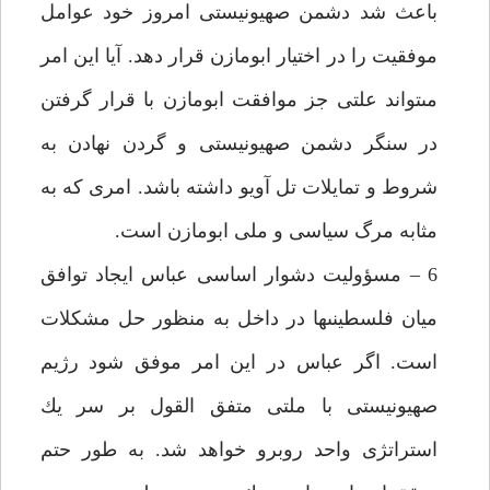
باعث شد دشمن صهيونيستى امروز خود عوامل
موفقيت را در اختيار ابومازن قرار دهد. آيا اين امر
مى‏تواند علتى جز موافقت ابومازن با قرار گرفتن
در سنگر دشمن صهيونيستى و گردن نهادن به
شروط و تمايلات تل آويو داشته باشد. امرى كه به
مثابه مرگ سياسى و ملى ابومازن است.
6 – مسؤوليت دشوار اساسى عباس ايجاد توافق
ميان فلسطينى‏ها در داخل به منظور حل مشكلات
است. اگر عباس در اين امر موفق شود رژيم
صهيونيستى با ملتى متفق القول بر سر يك
استراتژى واحد روبرو خواهد شد. به طور حتم