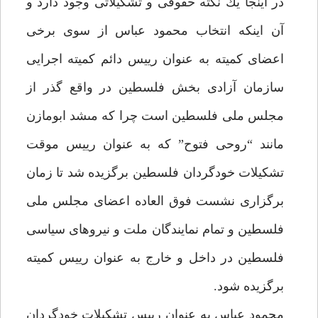
در اينجا يك نكته حقوقى و تشكيلاتى وجود دارد و
آن اينكه انتخاب محمود عباس از سوى برخى
اعضاى كميته به عنوان رييس دائم كميته اجرايى
سازمان آزادى بخش فلسطين در واقع گذر از
مجلس ملى فلسطين است چرا كه مى‏شد ابومازن
مانند “روحى فتوح” كه به عنوان رييس موقت
تشكيلات خودگردان فلسطين برگزيده شد تا زمان
برگزارى نشست فوق العاده اعضاى مجلس ملى
فلسطين و تمام نمايندگان ملت و نيروهاى سياسى
فلسطين در داخل و خارج به عنوان رييس كميته
برگزيده شود.
محمود عباس به عنوان رييس تشكيلات خودگردان