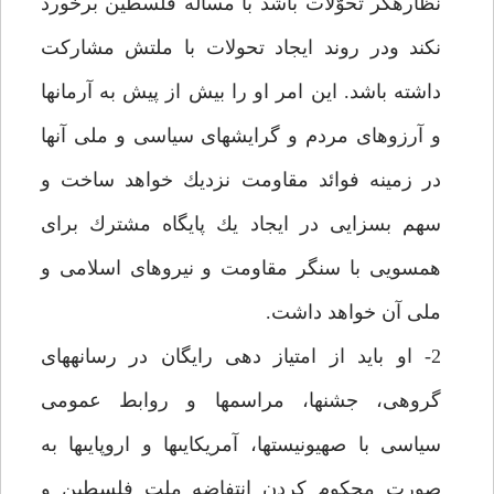
نظاره‏گر تحوّلات باشد با مسأله فلسطين برخورد
نكند ودر روند ايجاد تحولات با ملتش مشاركت
داشته باشد. اين امر او را بيش از پيش به آرمان‏ها
و آرزوهاى مردم و گرايش‏هاى سياسى و ملى آنها
در زمينه فوائد مقاومت نزديك خواهد ساخت و
سهم بسزايى در ايجاد يك پايگاه مشترك براى
همسويى با سنگر مقاومت و نيروهاى اسلامى و
ملى آن خواهد داشت.
2- او بايد از امتياز دهى رايگان در رسانه‏هاى
گروهى، جشن‏ها، مراسم‏ها و روابط عمومى
سياسى با صهيونيست‏ها، آمريكايى‏ها و اروپايى‏ها به
صورت محكوم كردن انتفاضه ملت فلسطين و