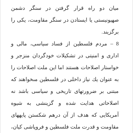
ميان دو راه قرار گرفتن در سنگر دشمن
صهيونيستى يا ايستادن در سنگر مقاومت، يكى را
برگزيند.
8 – مردم فلسطين از فساد سياسى، مالى و
ادارى و امنيتى در تشكيلات خودگردان منزجر و
خواستار اصلاحات هستند اما اين ملت اصلاحات را
به عنوان يك نياز داخلى در فلسطين مى‏خواهند كه
مبتنى بر ضرورت‏هاى تاريخى و سياسى باشد نه
اصلاحاتى هدايت شده و گزينشى به شيوه
آمريكايى كه هدف از آن درهم شكستن پايه‏هاى
مقاومت و قدرت ملت فلسطين و فروپاشى كيان،