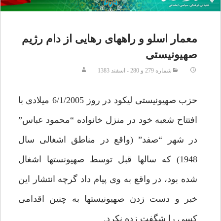
معمار اسلو و راههاى رهايى از دام رژيم
صهيونيستى‏
شماره 279 و 280 - اسفند 1383
حزب صهيونيستى ليكود در روز 6/1/2005 ميلادى با
افتتاح شعبه خود در منزل خانواده “محمود عباس”
در شهر “صفد” (واقع در مناطق اشغالى سال
1948) كه سالها قبل توسط صهيونست‏ها اشغال
شده بود، در واقع به وى پيام داد گرچه انتشار اين
خبر و دست زدن صهيونيست‏ها به چنين اقدامى
كسى را شگفت زده نكرد.