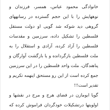
خانوادگى محمود عباس، همسر، فرزندان و
نوه‏هايش را با اين حجم گسترده در رسانه‏هاى
گروهى ديد شوكه شد گويى او دولت مستقل
فلسطين را تشكيل داده، سرزمين و مقدسات
فلسطين را آزاد كرده، آزادى و استقلال را به
ملت فلسطين بازگردانده و يا بازگشت آوارگان و
پناهندگان، ملت واحد فلسطين را در اين سرزمين
جمع كرده است از اين رو مستحق اينهمه تكريم و
تقدير است!!!
گويا ابومازن در فضاى هرج و مرج در نقش‏ها و
اولويت‏ها درتشكيلات خودگردان فراموش كرده كه