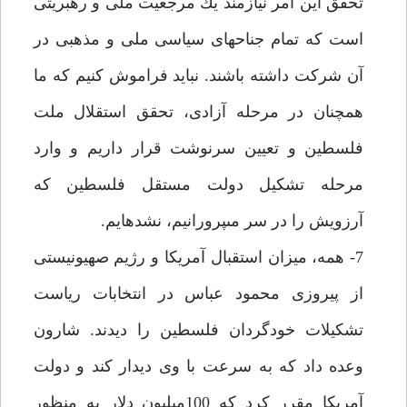
تحقق اين امر نيازمند يك مرجعيت ملى و رهبريتى
است كه تمام جناح‏هاى سياسى ملى و مذهبى در
آن شركت داشته باشند. نبايد فراموش كنيم كه ما
همچنان در مرحله آزادى، تحقق استقلال ملت
فلسطين و تعيين سرنوشت قرار داريم و وارد
مرحله تشكيل دولت مستقل فلسطين كه
آرزويش را در سر مى‏پرورانيم، نشده‏ايم.
7- همه، ميزان استقبال آمريكا و رژيم صهيونيستى
از پيروزى محمود عباس در انتخابات رياست
تشكيلات خودگردان فلسطين را ديدند. شارون
وعده داد كه به سرعت با وى ديدار كند و دولت
آمريكا مقرر كرد كه 100ميليون دلار به منظور