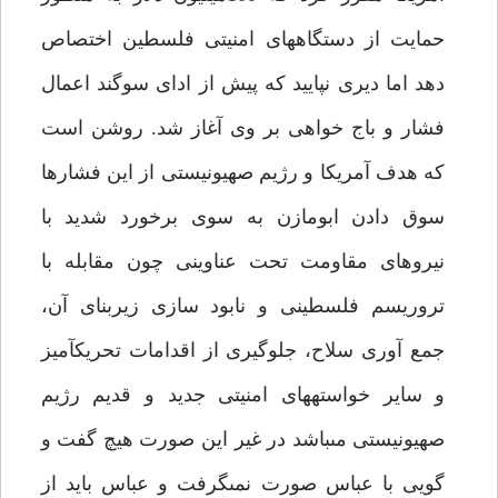
حمايت از دستگاههاى امنيتى فلسطين اختصاص
دهد اما ديرى نپاييد كه پيش از اداى سوگند اعمال
فشار و باج خواهى بر وى آغاز شد. روشن است
كه هدف آمريكا و رژيم صهيونيستى از اين فشارها
سوق دادن ابومازن به سوى برخورد شديد با
نيروهاى مقاومت تحت عناوينى چون مقابله با
تروريسم فلسطينى و نابود سازى زيربناى آن،
جمع آورى سلاح، جلوگيرى از اقدامات تحريك‏آميز
و ساير خواسته‏هاى امنيتى جديد و قديم رژيم
صهيونيستى مى‏باشد در غير اين صورت هيچ گفت و
گويى با عباس صورت نمى‏گرفت و عباس بايد از