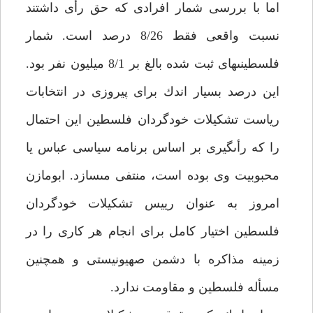
اما با بررسى شمار افرادى كه حق رأى داشتند
نسبت واقعى فقط 8/26 درصد است. شمار
فلسطينى‏هاى ثبت شده بالغ بر 8/1 ميليون نفر بود.
اين درصد بسيار اندك براى پيروزى در انتخابات
رياست تشكيلات خودگردان فلسطين اين احتمال
را كه رأى‏گيرى بر اساس برنامه سياسى عباس يا
محبوبيت وى بوده است، منتفى مى‏سازد. ابومازن
امروز به عنوان رييس تشكيلات خودگردان
فلسطين اختيار كامل براى انجام هر كارى را در
زمينه مذاكره با دشمن صهيونيستى و همچنين
مسأله فلسطين و مقاومت ندارد.