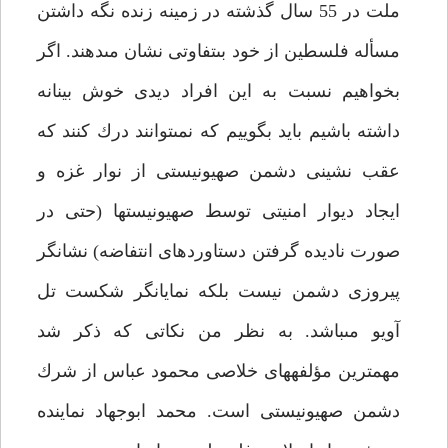
ملت در 55 سال گذشته در زمينه زنده نگه داشتن
مسأله فلسطين از خود بى‏تفاوتى نشان مى‏دهند. اگر
بخواهيم نسبت به اين افراد ديدى خوش بينانه
داشته باشيم بايد بگوييم كه نمى‏توانند درك كنند كه
عقب نشينى دشمن صهيونيستى از نوار غزه و
ايجاد ديوار امنيتى توسط صهيونيست‏ها (حتى در
صورت ناديده گرفتن دستاوردهاى انتفاضه) نشانگر
پيروزى دشمن نيست بلكه نمايانگر شكست تل
آويو مى‏باشد. به نظر من نكاتى كه ذكر شد
مهمترين مؤلفه‏هاى خلاصى محمود عباس از شرك
دشمن صهيونيستى است. محمد ابوجهاد نماينده