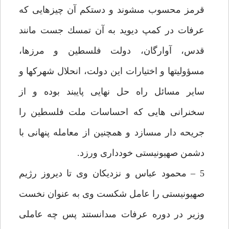
قرمز محسوب مى‏شوند و دستكم آن چيزهايى كه
عرفات در كمپ ديويد به آن تمسك جست مانند
قدس، آوارگان، دولت فلسطين و مرزها،
مسؤوليت‏ها و اختيارات اين دولت، انحلال شهرك‏ها و
ساير مسائل راه حل نهايى پايبند بوده و از
سخنرانى هايى كه احساسات ملت فلسطين را
جريحه دار مى‏سازد و همچنين از معامله پنهانى با
دشمن صهيونيستى خوددارى ورزد.
5 – محمود عباس و نزديكان وى تا ديروز رژيم
صهيونيستى را عامل شكست وى به عنوان نخست
وزير در دوره عرفات مى‏دانستند پس چه عاملى