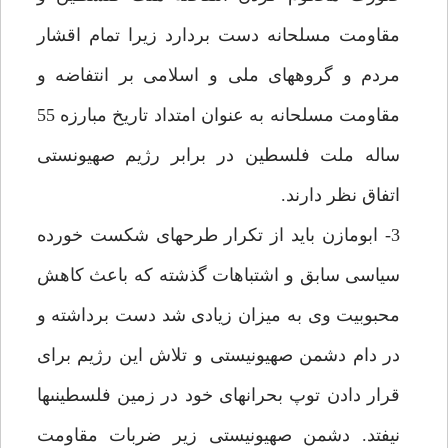
مقاومت مسلحانه دست بردارد زيرا تمام اقشار
مردم و گروههاى ملى و اسلامى بر انتفاضه و
مقاومت مسلحانه به عنوان امتداد تاريخ مبارزه 55
ساله ملت فلسطين در برابر رژيم صهيونستى
اتفاق نظر دارند.
3- ابومازن بايد از تكرار طرح‏هاى شكست خورده
سياسى سابق و اشتباهات گذشته كه باعث كاهش
محبوبيت وى به ميزان زيادى شد دست برداشته و
در دام دشمن صهيونيستى و تلاش اين رژيم براى
قرار دادن توپ بحران‏هاى خود در زمين فلسطينى‏ها
نيفتد. دشمن صهيونيستى زير ضربات مقاومت