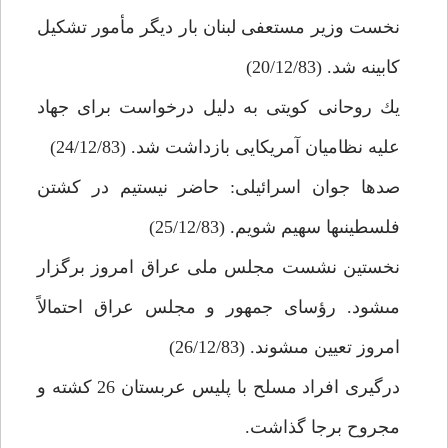
نخست وزير مستعفى لبنان بار ديگر مأمور تشكيل
كابينه شد. (20/12/83)
يك روحانى كويتى به دليل درخواست براى جهاد
عليه نظاميان آمريكايى بازداشت شد. (24/12/83)
صدها جوان اسرائيلى: حاضر نيستيم در كشتن
فلسطينى‏ها سهيم شويم. (25/12/83)
نخستين نشست مجلس ملى عراق امروز برگزار
مى‏شود. رؤساى جمهور و مجلس عراق احتمالاً
امروز تعيين مى‏شوند. (26/12/83)
درگيرى افراد مسلح با پليس عربستان 26 كشته و
مجروح برجا گذاشت.