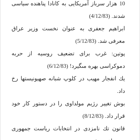
10 هزار سرباز آمريكايى به كانادا پناهنده سياسى
شدند. (4/12/83)
ابراهيم جعفرى به عنوان نخست وزير عراق
معرفى شد. (5/12/83)
پوتين: غرب براى تضعيف روسيه از حربه
دموكراسى بهره مى‏گيرد! (6/12/83)
يك انفجار مهيب در كلوپ شبانه صهيونيست‏ها رخ
داد.
بوش تغيير رژيم مولداوى را در دستور كار خود
قرار داد. (8/12/83)
قانون تك نامزدى در انتخابات رياست جمهورى