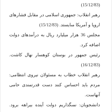
(15/12/83)
رهبر انقلاب: جمهورى اسلامى در مقابل فشارهاى
اروپا و آمريكا مى‏ايستد. (15/12/83)
مجلس 36 هزار ميليارد ريال به درآمدهاى دولت
اضافه كرد.
رئيس جمهور در بوستان كوهسار نهال كاشت.
(16/12/83)
رهبر انقلاب خطاب به مسئولان نيروى انتظامى:
مردم بايد احساس كنند دست قدرتمندى حامى
آنهاست.
دانشجويان: نمى‏گذاريم دولت آينده بيراهه برود.