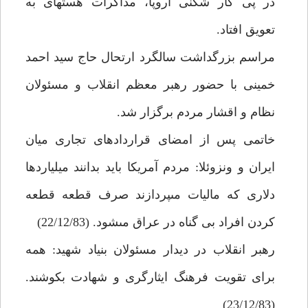
در پى كار شكنى اروپا، مذاكرات هسته‏اى به
تعويق افتاد.
مراسم بزرگداشت سالگرد ارتحال حاج سيد احمد
خمينى با حضور رهبر معظم انقلاب و مسئولان
نظام و اقشار مردم برگزار شد.
خاتمى پس از امضاى قراردادهاى تجارى ميان
ايران و ونزوئلا: مردم آمريكا بايد بدانند ميلياردها
دلارى كه ماليات مى‏پردازند صرف قطعه قطعه
كردن افراد بى گناه در عراق مى‏شود. (22/12/83)
رهبر انقلاب در ديدار مسئولان بنياد شهيد: همه
براى تقويت فرهنگ ايثارگرى و شهادت بكوشند.
(23/12/83)