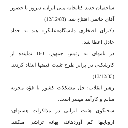
ساختمان جديد كتابخانه ملى ايران، ديروز با حضور
آقاى خاتمى افتتاح شد. (12/12/83)
دكتراى افتخارى دانشگاه«عليگر» هند به حداد
عادل اعطا شد.
در نامه‏اى به رئيس جمهور، 160 نماينده از
كارشكنى در برابر طرح تثبيت قيمت‏ها انتفاد كردند.
(13/12/83)
رهبر انقلاب: حل مشكلات كشور با قوّه مجريه
سالم و كارآمد ميسر است.
سخنگوى هئيت ايرانى در مذاكرات هسته‏اى:
اروپايى‏ها كم آورده‏اند، بهانه تراشى مى‏كنند.