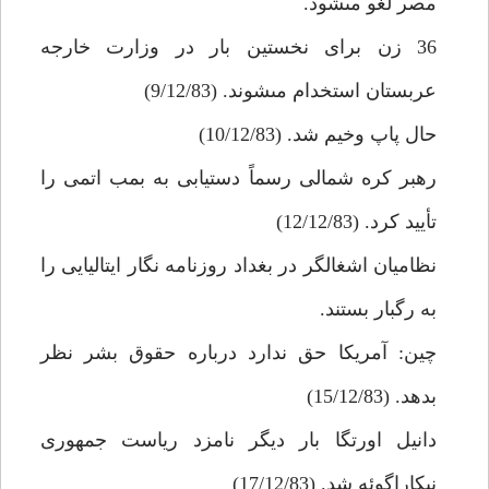
مصر لغو مى‏شود.
36 زن براى نخستين بار در وزارت خارجه
عربستان استخدام مى‏شوند. (9/12/83)
حال پاپ وخيم شد. (10/12/83)
رهبر كره شمالى رسماً دستيابى به بمب اتمى را
تأييد كرد. (12/12/83)
نظاميان اشغالگر در بغداد روزنامه نگار ايتاليايى را
به رگبار بستند.
چين: آمريكا حق ندارد درباره حقوق بشر نظر
بدهد. (15/12/83)
دانيل اورتگا بار ديگر نامزد رياست جمهورى
نيكاراگوئه شد. (17/12/83)