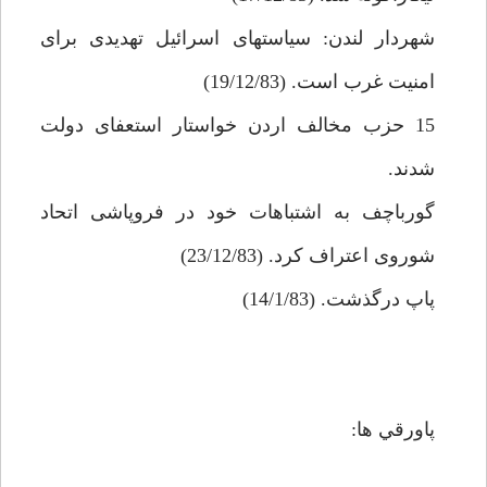
شهردار لندن: سياست‏هاى اسرائيل تهديدى براى
امنيت غرب است. (19/12/83)
15 حزب مخالف اردن خواستار استعفاى دولت
شدند.
گورباچف به اشتباهات خود در فروپاشى اتحاد
شوروى اعتراف كرد. (23/12/83)
پاپ درگذشت. (14/1/83)
پاورقي ها: