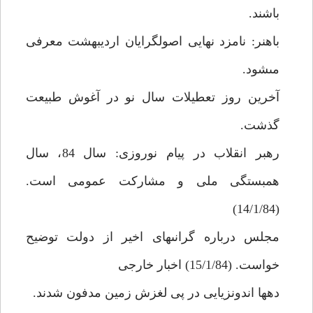
باشند.
باهنر: نامزد نهايى اصولگرايان ارديبهشت معرفى
مى‏شود.
آخرين روز تعطيلات سال نو در آغوش طبيعت
گذشت.
رهبر انقلاب در پيام نوروزى: سال 84، سال
همبستگى ملى و مشاركت عمومى است.
(14/1/84)
مجلس درباره گرانى‏هاى اخير از دولت توضيح
خواست. (15/1/84) اخبار خارجى‏
ده‏ها اندونزيايى در پى لغزش زمين مدفون شدند.