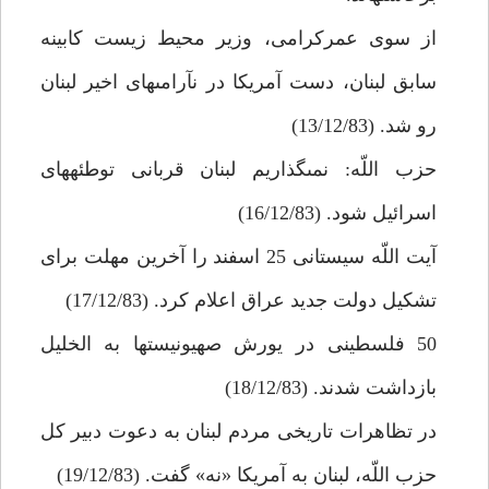
از سوى عمركرامى، وزير محيط زيست كابينه
سابق لبنان، دست آمريكا در نآرامى‏هاى اخير لبنان
رو شد. (13/12/83)
حزب اللّه: نمى‏گذاريم لبنان قربانى توطئه‏هاى
اسرائيل شود. (16/12/83)
آيت اللّه سيستانى 25 اسفند را آخرين مهلت براى
تشكيل دولت جديد عراق اعلام كرد. (17/12/83)
50 فلسطينى در يورش صهيونيست‏ها به الخليل
بازداشت شدند. (18/12/83)
در تظاهرات تاريخى مردم لبنان به دعوت دبير كل
حزب اللّه، لبنان به آمريكا «نه» گفت. (19/12/83)