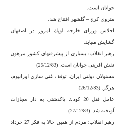
جوانان است.
متروى كرج – گلشهر افتتاح شد.
اجلاس وزراى خارجه اوپك امروز در اصفهان
گشايش مى‏يابد.
رهبر انقلاب: بسيارى از پيشرفت‏هاى كشور مرهون
نقش آفرينى جوانان است. (25/12/83)
مسئولان دولتى ايران: توقف غنى سازى اورانيوم،
هرگز. (26/12/83)
عامل قتل 20 كودك پاكدشتى به دار مجازات
آويخته شد. (27/12/83)
رهبر انقلاب: مردم از همين حالا به فكر 27 خرداد