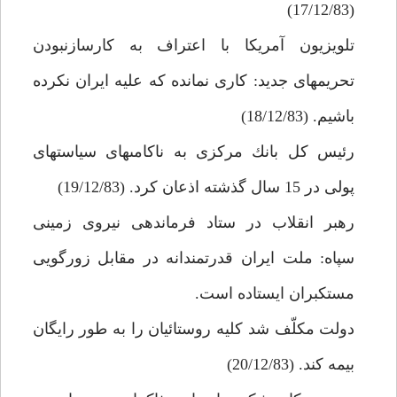
(17/12/83)
تلويزيون آمريكا با اعتراف به كارسازنبودن
تحريم‏هاى جديد: كارى نمانده كه عليه ايران نكرده
باشيم. (18/12/83)
رئيس كل بانك مركزى به ناكامى‏هاى سياست‏هاى
پولى در 15 سال گذشته اذعان كرد. (19/12/83)
رهبر انقلاب در ستاد فرماندهى نيروى زمينى
سپاه: ملت ايران قدرتمندانه در مقابل زورگويى
مستكبران ايستاده است.
دولت مكلّف شد كليه روستائيان را به طور رايگان
بيمه كند. (20/12/83)