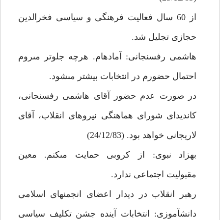
از 60 سال فعاليت فرهنگى و سياسى فخرالدين
حجازى تجليل شد.
هاشمى رفسنجانى: آماده‏ام. هرچه جلوتر مى‏روم
احتمال حضورم در انتخابات بيشتر مى‏شود.
در صورت عدم حضور آقاى هاشمى رفسنجانى،
كانديداى شوراى هماهنگى نيروهاى انقلاب، آقاى
لاريجانى خواهد بود. (24/12/83)
بهزاد نبوى: از كروبى حمايت مى‏كنم. معين
مقبوليت اجتماعى ندارد.
رهبر انقلاب در ديدار اعضاى انجمن‏هاى اسلامى
دانش‏آموزى: انتخابات آينده جشن تكليف سياسى