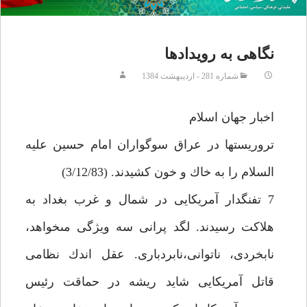
نگاهى به رويدادها
شماره 281 - ارديبهشت 1384
اخبار جهان اسلام‏
تروريست‏ها در عراق سوگواران امام حسين عليه
السلام را به خاك و خون كشيدند. (3/12/83)
7 تفنگدار آمريكايى در شمال و غرب بغداد به
هلاكت رسيدند. لگد پرانى سه ويژگى مى‏خواهد،
نابخردى، ناتوانى،نابردبارى. عقل اندك نظامى
قاتل آمريكايى شايد ريشه در حماقت رئيس