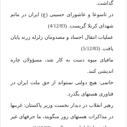
گذاشت.
در تاسوعا و عاشوراى حسينى (ع) ايران در ماتم
شهداى كربلا گريست. (4/12/83)
عمليات انتقال اجساد و مصدومان زلزله زرند پايان
يافت. (5/12/83)
مافياى ميوه دست به كار شد، مسؤولان چاره
انديشى كنند.
خاتمى: هيچ دولتى نمى‏تواند از حق ملت ايران در
فناورى هسته‏اى بگذرد.
رهبر انقلاب در ديدار نخست وزير پاكستان: غربى‏ها
در مذاكرات هسته‏اى زور مى‏گويند، ما حرفهاى غير