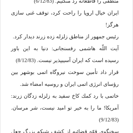
منطقى را قاطعانه رد مى‏كنيم. (6/12/83)
ايران خيال اروپا را راحت كرد، توقف غنى سازى
هرگز!
رئيس جمهور از مناطق زلزله زده زرند ديدار كرد.
آيت اللّه هاشمى رفسنجانى: دنيا به اين باور
رسيده است كه ايران آسيب‏پذير نيست. (8/12/83)
قرار داد تأمين سوخت نيروگاه اتمى بوشهر بين
رؤساى انرژى اتمى ايران و روسيه امضاء شد.
خاتمى با رد كمك كاخ سفيد به زلزله زدگان زرند:
آمريكا! ما را به خير تو اميد نيست، شر مرسان.
(9/12/83)
سخنگوى قوّه قضائيه از كشف شبكه بزرگ جعل