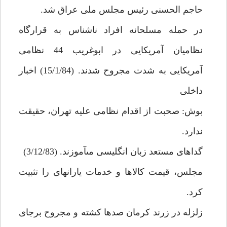
حاجم الحسنى رئيس مجلس ملى عراق شد.
در حمله مسلحانه افراد ناشناس به قرارگاه
نظاميان آمريكايى در ابوغريب 44 نظامى
آمريكايى به شدت مجروح شدند. (15/1/84) اخبار
داخلى‏
بوش: صحبت از اقدام نظامى عليه تهران، حقيقت
ندارد.
گداهاى مستعد زبان انگليسى مى‏آموزند. (3/12/83)
مجلس، قيمت كالاها و خدمات يارانه‏اى را تثبيت
كرد.
زلزله در زرند كرمان صدها كشته و مجروح برجاى