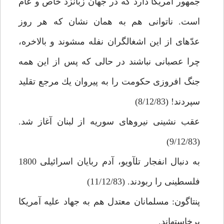
جمهور آمريكا دارد كه در جهان زبانزد خاص و عام
است. ناتوانى هم به همان نشان كه هر روز
عدّه‏اى از اين اشغالگران نفله مى‏شوند و بالاخره،
چرا عصبانى نباشند در حالى كه پس از اين همه
جنگ افروزى حكومت را به پيروان يك مرجع تقليد
سپردند! (8/12/83)
عقب نشينى نيروهاى سوريه از لبنان آغاز شد.
(9/12/83)
به دنبال انفجار تل‏آويو، آدم ربايان اسرائيلى 1800
فلسطينى را ربودند. (11/12/83)
پنتاگون: مسلمانان معتدل هم به جهاد عليه آمريكا
برخاسته‏اند.