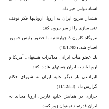
اسناد دولتى خبر داد.
هشدار صريح ايران به اروپا: اروپايى‏ها فكر توقف
غنى سازى را از سر بيرون كنند.
نيروگاه كارون 3 چهارشنبه با حضور رئيس جمهور
افتتاح شد. (10/12/83)
يك عضو هيأت ايرانى مذاكرات هسته‏اى: آمريكا و
اروپا بايد به ايران هسته‏اى عادت كنند.
البرادعى بار ديگر عليه ايران به شوراى حكام
گزارش داد. (11/12/83)
خرازى در همايش خليج فارس: اروپا مى‏داند به
ايران قدرتمند نمى‏توان زور گفت.