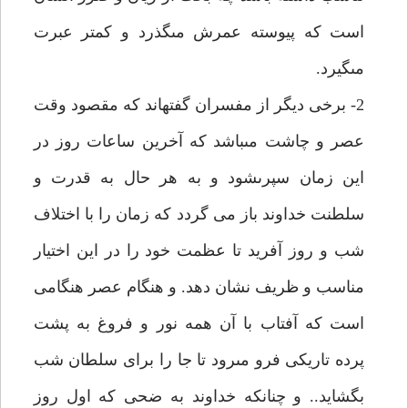
است كه پيوسته عمرش مى‏گذرد و كمتر عبرت
مى‏گيرد.
2- برخى ديگر از مفسران گفته‏اند كه مقصود وقت
عصر و چاشت مى‏باشد كه آخرين ساعات روز در
اين زمان سپرى‏شود و به هر حال به قدرت و
سلطنت خداوند باز مى گردد كه زمان را با اختلاف
شب و روز آفريد تا عظمت خود را در اين اختيار
مناسب و ظريف نشان دهد. و هنگام عصر هنگامى
است كه آفتاب با آن همه نور و فروغ به پشت
پرده تاريكى فرو مى‏رود تا جا را براى سلطان شب
بگشايد.. و چنانكه خداوند به ضحى كه اول روز