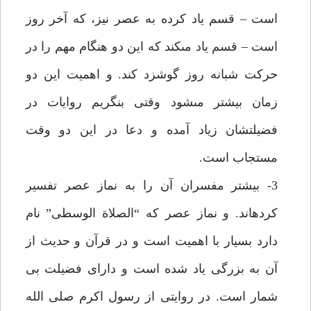
است – قسم ياد كرده به عصر نيز، كه آخر روز
است – قسم ياد مى‏كند كه اين دو هنگام مهم را در
حركت شبانه روز گوشزد كند. و اهميت اين دو
زمان بيشتر مى‏شود وقتى بنگريم روايات در
فضيلتشان زياد آمده و دعا در اين دو وقت
مستجاب است.
3- بيشتر مفسران آن را به نماز عصر تفسير
كرده‏اند. و نماز عصر كه “الصلاة الوسطى” نام
دارد بسيار با اهميت است و در قرآن و حديث از
آن به بزرگى ياد شده است و داراى فضيلت بى
شمار است. در روايتى از رسول اكرم صلى الله