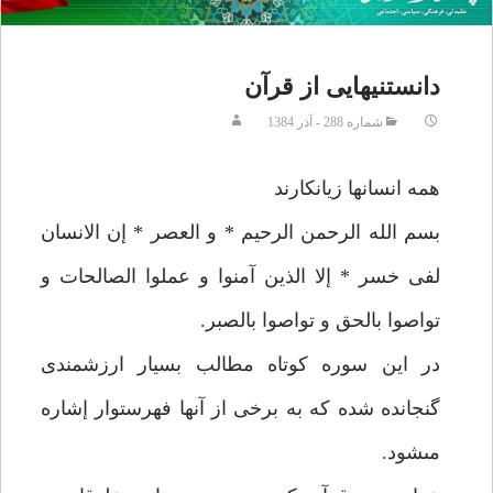
دانستنيهايى از قرآن‏
شماره 288 - آذر 1384
همه انسانها زيانكارند
بسم الله الرحمن الرحيم * و العصر * إن الانسان
لفى خسر * إلا الذين آمنوا و عملوا الصالحات و
تواصوا بالحق و تواصوا بالصبر.
در اين سوره كوتاه مطالب بسيار ارزشمندى
گنجانده شده كه به برخى از آنها فهرستوار إشاره
مى‏شود.