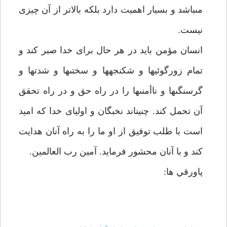
مى‏باشد و بسيار اهميت دارد بلكه بالاتر از آن چيزى
نيست.
انسان مؤمن بايد در هر حال براى خدا صبر كند و
تمام زورگوئيها و شكنجه‏ها و سختى‏ها و شدت‏ها و
گرسنگى‏ها و ناأمنى‏ها را در راه حق و در راه تحقق
آن تحمل كند. چنين‏اند نخبگان و اولياى خدا كه اميد
است با طلب توفيق از او ما را به راه آنان هدايت
كند و با آنان محشور فرمايد. آمين رب العالمين.
پاورقي ها: