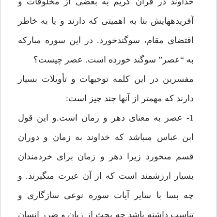
خداوند در قرآن كريم به بعضى از مخلوقات و
آفريده‏هايش بنا به اهميتى كه دارند و يا به خاطر
اقتضاى مقام، سوگندخورد. در اين سوره مباركه
به “عصر” سوگند خورده است. عصر چيست؟
مفسرين در اين كلمه توجيهات و تأويلات بسيار
دارند كه مهمتر از آنها چند چيز است:
1- عصر به معناى دهر و زمان است.و اين قول
ابن عباس مى‏باشد كه خداوند به زمان و دوران
قسم مى‏خورد زيرا دهر و زمان براى خردمندان
بسيار ارزشمند است كه از آن عبرت مى‏گيرند. و
چه بسا با ساير آيات سوره نوعى سازگارى و
تناسب داشته باشد چه بحث از زيان و ضرر انسان