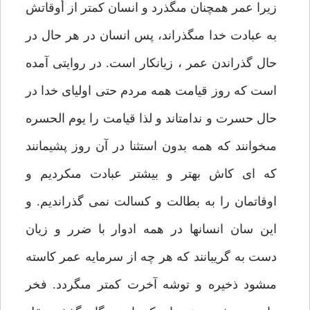
زيرا عمر همچنان مى‏گذرد و انسان كمتر از أوقاتش
به عبادت خدا مى‏گذراند، پس انسان در هر حال در
حال گذراندن عمر ، زيانكار است. در روايتى آمده
است كه روز قيامت همه مردم حتى اولياى خدا در
حال حسرت و ندامت‏اند و لذا قيامت را يوم الحسره
مى‏خوانند كه همه بدون استثنا در آن روز پشيمانند
كه اى كاش بهتر و بيشتر عبادت مى‏كرديم و
اوقاتمان را به بطالت و كسالت نمى گذرانديم. و
اين سان انسانها در همه ادوار با ضرر و زيان
دست به گريبانند كه هر چه از سرمايه عمر كاسته
مى‏شود ذخيره و توشه آخرت كمتر مى‏گردد. فخر