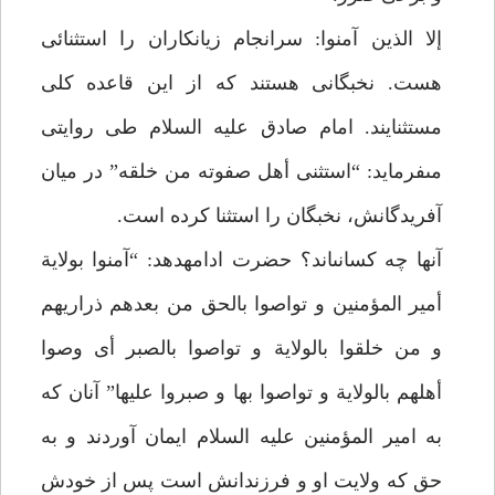
إلا الذين آمنوا: سرانجام زيانكاران را استثنائى
هست. نخبگانى هستند كه از اين قاعده كلى
مستثنايند. امام صادق عليه السلام طى روايتى
مى‏فرمايد: “استثنى أهل صفوته من خلقه” در ميان
آفريدگانش، نخبگان را استثنا كرده است.
آنها چه كسانى‏اند؟ حضرت ادامه‏دهد: “آمنوا بولاية
أمير المؤمنين و تواصوا بالحق من بعدهم ذراريهم
و من خلقوا بالولاية و تواصوا بالصبر أى وصوا
أهلهم بالولاية و تواصوا بها و صبروا عليها” آنان كه
به امير المؤمنين عليه السلام ايمان آوردند و به
حق كه ولايت او و فرزندانش است پس از خودش