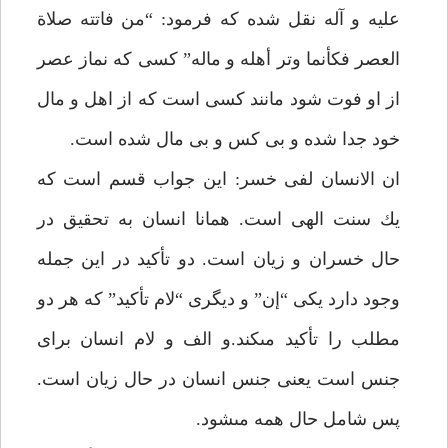
عليه و آله نقل شده كه فرمود: “من فاتته صلاة
العصر فكأنما وتر أهله و ماله” كسى كه نماز عصر
از او فوت شود مانند كسى است كه از اهل و مال
خود جدا شده و بى كس و بى مال شده است.
ان الانسان لفى خسر: اين جواب قسم است كه
يك سنت الهى است. همانا انسان به تحقيق در
حال خسران و زيان است. دو تأكيد در اين جمله
وجود دارد يكى “إن” و ديگرى “لام تأكيد” كه هر دو
مطلب را تأكيد مى‏كند.و الف و لام انسان براى
جنس است يعنى جنس انسان در حال زيان است.
پس شامل حال همه مى‏شود.