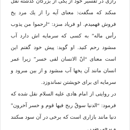
رازى در تفسير خود از يكى از بزرگان گذشته نقل
مى‏كند كه مى‏گفت: معناى آيه را از يك مرد يخ
فروش فهميدم. او فرياد مى‏زد: “ارحموا من يذوب
رأس ماله” به كسى كه سرمايه اش دارد آب
مى‏شود رحم كنيد. او گويد: پيش خود گفتم اين
است معناى “انّ الانسان لفى خسر” زيرا عمر
انسان مانند آن يخها آب مى‏شود و از بين مى‏رود و
سرمايه اى براى خويشتن نمى‏اندوزد.
در روايتى از امام هادى عليه السلام نقل شده كه
فرمود: “الدنيا سوقٌ ربح فيها قوم و خسر آخرون”
دنيا مانند بازارى است كه برخى در آن سود مى‏كنند
و برخى ضرر.