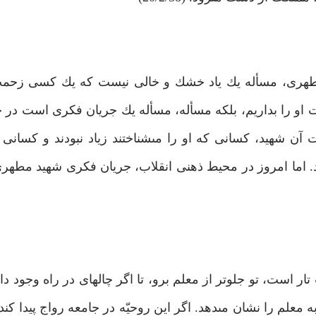
 مطهرى، مسأله يك ياد خشك و خالى نيست كه يك كسى زحمت
ات او را بداريم، بلكه مسأله، مسأله يك جريان فكرى است در ج
 آن شهيد، كسانى كه او را مى‏شناختند زياد نبودند و كسانى
ند. اما امروز در محيط ذهنى انقلاب، جريان فكرى شهيد مطهر
است، تو جلوتر از معلم برو، تا اگر چاله‏اى در راه وجود دار
ه معلم را نشان مى‏دهد. اگر اين روحيّه در جامعه رواج پيدا ك