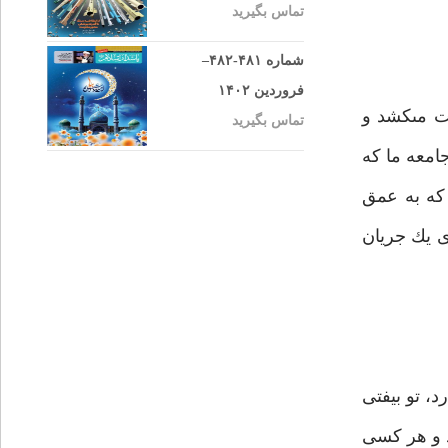
تماس بگیرید
شماره ۴۸۱-۴۸۲–
فروردین ۱۴۰۲
 مى‏كشد و
تماس بگیرید
امعه ما كه
 كه به عمق
ى يك جريان
د، تو بيفتى
ند و هر كسى