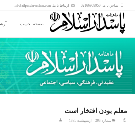
تماس با ما: 02166969953
ارتباط با ما: info[at]pasdareeslam.com
Skip
to
صفحه نخست
آرشی
content
معلم بودن افتخار است‏
شماره 293 - اردیبهشت 1385