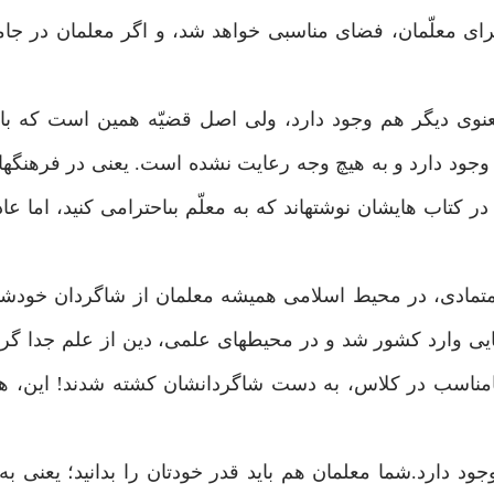
راى معلّمان، فضاى مناسبى خواهد شد، و اگر معلمان در ج
عنوى ديگر هم وجود دارد، ولى اصل قضيّه همين است كه با
جود دارد و به هيچ وجه رعايت نشده است. يعنى در فرهنگ‏هاي
ها در كتاب هايشان نوشته‏اند كه به معلّم بى‏احترامى كنيد، اما ع
متمادى، در محيط اسلامى هميشه معلمان از شاگردان خودشا
پايى وارد كشور شد و در محيطهاى علمى، دين از علم جدا گرد
د نامناسب در كلاس، به دست شاگردانشان كشته شدند! اين، 
 دارد.شما معلمان هم بايد قدر خودتان را بدانيد؛ يعنى به 