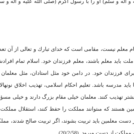
و آله و سلم) او را با رسول اكرم (صلى اللّه عليه و آله و س
ام معلم نيست، مقامى است كه خداى تبارك و تعالى از آن تع
بايد معلم باشند، معلم فرزندان خود. اسلام تمام افرادش
براى فرزندان خود. در دامن خود مثل استادان، مثل معلمان ت
 بايد مدرسه باشد. تعليم احكام اسلامى، تهذيب اخلاق نونهالا
ا بيشتر تهذيب كنند. معلمان خيلى مقام بزرگ دارند و خيلى مس
ين هستند كه مى‏توانند مملكت را حفظ كنند، استقلال مملكت را
ر دست معلمين بايد تربيت بشوند، اگر تربيت صالح شدند، ممل
كت از دست مى‏رود. (20/2/58)