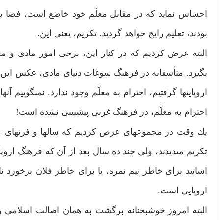
احساس نمايد كه در مقابل معلّم خود خاضع است، فضا ب
بودند، تعليم رايج خواهد گرديد. تكريم، يعنى اين.
البته عرض كرديم كه در كنار اين، برخى امور مادى و م
بگيرد. متأسفانه در فرهنگ سوغات دنياى مادى، عكس اين و
اروپايى‏ها گرفتيم، احترام به معلّم وجود ندارد. نمى‏گوييم آن
احترام به معلّم، در فرهنگ غربى پيش‏بينى نشده است!
يك وقت در مجموعه‏اى عرض كرديم كه سال‏ها و قرن‏هاى 
تكريم مى‏ديدند، ولى چند ده سال بعد از آن كه فرهنگ ارو
اساتيد براى خاطر نيم نمره، يا براى خاطر فلان برخور
اروپايى است.
البته امروز خوشبختانه برگشت به همان اصالت اسلامى وجود