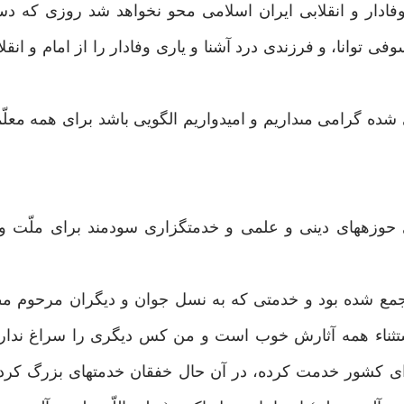
 هرگز از خاطره امّت وفادار و انقلابى ايران اسلامى محو نخواهد شد روزى كه
وفى توانا، و فرزندى درد آشنا و يارى وفادار را از امام و ان
ده گرامى مى‏داريم و اميدواريم الگويى باشد براى همه معلّ
حوزه‏هاى دينى و علمى و خدمتگزارى سودمند براى ملّت و 
 جمع شده بود و خدمتى كه به نسل جوان و ديگران مرحوم م
تثناء همه آثارش خوب است و من كس ديگرى را سراغ ندارم 
اى كشور خدمت كرده، در آن حال خفقان خدمت‏هاى بزرگ كرد