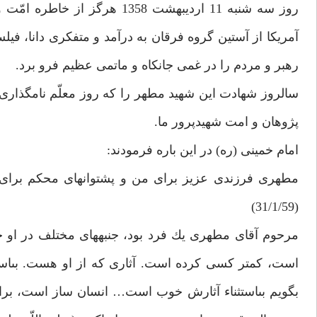
روز سه شنبه 11 ارديبهشت 1358
آمريكا از آستين گروه فرقان به درآمد و متفكرى دانا، فيلس
رهبر و مردم را در غمى جانكاه و ماتمى عظيم فرو برد.
سالروز شهادت اين شهيد مطهر را كه روز معلّم نامگذارى ش
پژوهان و امت شهيدپرور ما.
امام خمينى (ره) در اين باره فرمودند:
مطهرى فرزندى عزيز براى من و پشتوانه‏اى محكم براى 
(31/1/59)
مرحوم آقاى مطهرى يك فرد بود، جنبه‏هاى مختلف در او
است، كمتر كسى كرده است. آثارى كه از او هست. بى‏اس
بگويم بى‏استثناء آثارش خوب است… انسان ساز است، بر