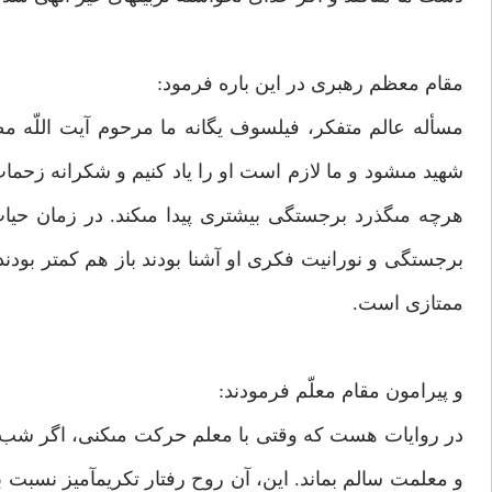
مقام معظم رهبرى در اين باره فرمود:
مسأله عالم متفكر، فيلسوف يگانه ما مرحوم آيت اللّه
شهيد مى‏شود و ما لازم است او را ياد كنيم و شكرانه زحم
هرچه مى‏گذرد برجستگى بيشترى پيدا مى‏كند. در زمان حيات
برجستگى و نورانيت فكرى او آشنا بودند باز هم كم‏تر بود
ممتازى است.
و پيرامون مقام معلّم فرمودند:
در روايات هست كه وقتى با معلم حركت مى‏كنى، اگر شب تار 
و معلمت سالم بماند. اين، آن روح رفتار تكريم‏آميز نسبت ب