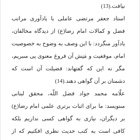
نيافت.(13)
استاد جعفر مرتضى عاملى با يادآورى مراتب
فضل و كمالات امام رضا(ع) از ديدگاه مخالفان،
يادآور مى‏گردد: با اين وصف به وضوح به خصوصيت
امام، موقعيت و مَنِش آن فروغ معنوى پى مى‏بريم،
مگر نه اين كه گفته‏اند: فضيلت آن است كه
دشمنان بر آن گواهى دهند.(14)
علّامه محمد جواد فضل اللّه، محقق لبنانى
مى‏نويسد: ما براى اثبات برترى علمى امام رضا(ع)
بر ديگران، نيازى به گواهى كسى نداريم بلكه
كافى است به كتب حديث نظرى افكنيم كه از