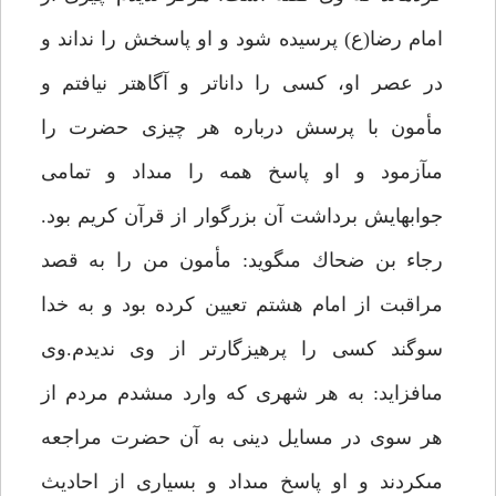
امام رضا(ع) پرسيده شود و او پاسخش را نداند و
در عصر او، كسى را داناتر و آگاه‏تر نيافتم و
مأمون با پرسش درباره هر چيزى حضرت را
مى‏آزمود و او پاسخ همه را مى‏داد و تمامى
جوابهايش برداشت آن بزرگوار از قرآن كريم بود.
رجاء بن ضحاك مى‏گويد: مأمون من را به قصد
مراقبت از امام هشتم تعيين كرده بود و به خدا
سوگند كسى را پرهيزگارتر از وى نديدم.وى
مى‏افزايد: به هر شهرى كه وارد مى‏شدم مردم از
هر سوى در مسايل دينى به آن حضرت مراجعه
مى‏كردند و او پاسخ مى‏داد و بسيارى از احاديث