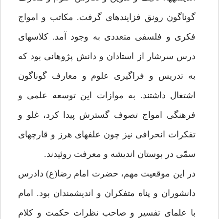
گوناگون رونق فزاينده‏اى گرفت. مكاتب و امواج
فكرى و فلسفى متعددى به وجود آمد. كلاس‏هاى
درس سرشار از استادان و دانش پژوهانى بود كه
به تدريس و فراگيرى علوم و معارف گوناگون
اشتغال داشتند. به موازات اين توسعه علمى و
فرهنگى امواج تصوف گسترش پيدا كرد، غلو و
تفكرات انحرافى نيز چون علف‏هاى هرز و قارچ‏هاى
سمّى در بوستان انديشه و معرفت روئيدند.
در اين موقعيت مهم، حضرت امام رضا(ع) دادرس
دانشوران و پناه متفكران و انديشمندان بود. امام
با علماى تفسير و صاحب نظرات حكمت و كلام