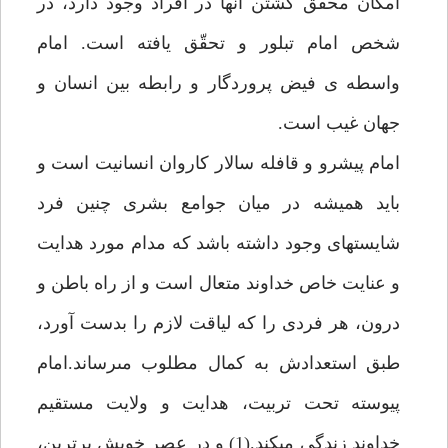
امكان محقّق گشتن آنها در افراد وجود دارد، در
شخص امام تبلور و تحقّق يافته است. امام
واسطه ى فيض پروردگار و رابطه بين انسان و
جهان غيب است.
امام پيشرو و قافله سالار كاروان انسانيت است و
بايد هميشه در ميان جوامع بشرى چنين فرد
شايسته‏اى وجود داشته باشد كه مدام مورد هدايت
و عنايت خاص خداوند متعال است و از راه باطن و
درون، هر فردى را كه لياقت لازم را بدست آورد،
طبق استعدادش به كمال مطلوب مى‏رساند.امام
پيوسته تحت تربيت، هدايت و ولايت مستقيم
خداوند زندگى مى‏كند.(1) و در عصر خويش برترين،