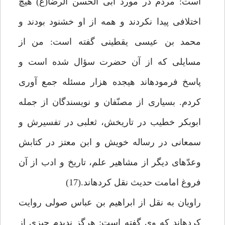
است: مردم در مورد ابى الحسن الرضا(ع) هيچ
اختلافى پيدا نكردند و همه از او خشنود بودند و
محمد بن عيسى يقطينى گفته است: من از
مسايلى كه از آن حضرت سؤال شده است و
پاسخ فرموده‏اند هيجده هزار مسئله جمع آورى
كردم. بسيارى از مصنّفان و نويسندگان از جمله
ابوبكر خطيب در تاريخش، ثعلبى در تفسيرش و
سمعانى در رساله خويش و ابن معتز در كتابش
وعدّه‏اى ديگر از مشاهير علم، تاريخ و ادب از آن
فروغ امامت حديث نقل كرده‏اند.(17)
راويان به نقل از ابراهيم بن عباس صولى روايت
كرده‏اند كه وى گفته است: هرگز نديدم چيزى از