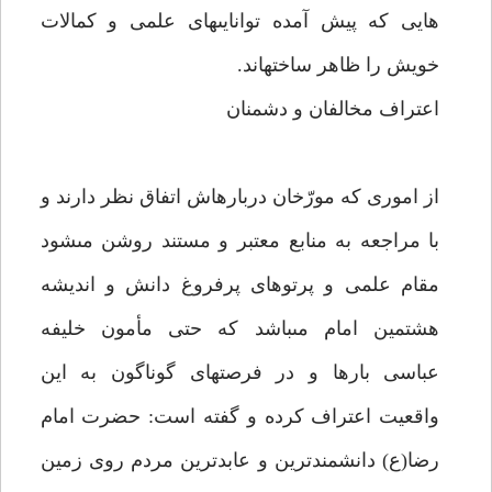
هايى كه پيش آمده توانايى‏هاى علمى و كمالات
خويش را ظاهر ساخته‏اند.
اعتراف مخالفان و دشمنان‏
از امورى كه مورّخان درباره‏اش اتفاق نظر دارند و
با مراجعه به منابع معتبر و مستند روشن مى‏شود
مقام علمى و پرتوهاى پرفروغ دانش و انديشه
هشتمين امام مى‏باشد كه حتى مأمون خليفه
عباسى بارها و در فرصت‏هاى گوناگون به اين
واقعيت اعتراف كرده و گفته است: حضرت امام
رضا(ع) دانشمندترين و عابدترين مردم روى زمين