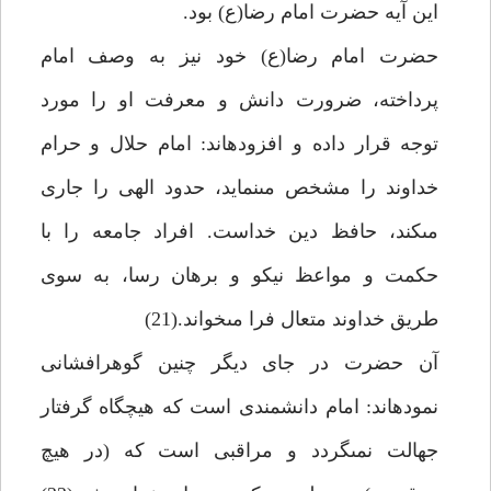
اين آيه حضرت امام رضا(ع) بود.
حضرت امام رضا(ع) خود نيز به وصف امام
پرداخته، ضرورت دانش و معرفت او را مورد
توجه قرار داده و افزوده‏اند: امام حلال و حرام
خداوند را مشخص مى‏نمايد، حدود الهى را جارى
مى‏كند، حافظ دين خداست. افراد جامعه را با
حكمت و مواعظ نيكو و برهان رسا، به سوى
طريق خداوند متعال فرا مى‏خواند.(21)
آن حضرت در جاى ديگر چنين گوهرافشانى
نموده‏اند: امام دانشمندى است كه هيچ‏گاه گرفتار
جهالت نمى‏گردد و مراقبى است كه (در هيچ