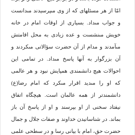
امّا از هر مسئله‏اى كه از وى مى‏پرسيدند مى‏دانست
و جواب مى‏داد. بسيارى از اوقات امام در خانه
خويش مى‏نشست و عده زيادى به محل اقامتش
مى‏آمدند و مدام از آن حضرت سؤالاتى مى‏كردند و
آن بزرگوار به آنها پاسخ مى‏داد. در تمامى اين
احوالات هيچ دانشمندى همپايش نبود و هر عالمى
كه او را مى‏ديد اقرار مى‏كرد كه امام رضا(ع)
دانشمندتر از همه عالمان است. هيچ‏گاه اتفاق
نيفتاد سخنى از او بپرسند و او از پاسخ آن باز
بماند. در شناسانيدن خداوند و صفات جلال و جمال
حضرت حق، امام با بيانى رسا و در سطحى علمى