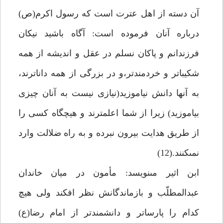
آن دسته از اهل عترت است كه رسول اكرم(ص)
درباره آنان فرموده است: آگاه باشيد نيكان
فرزندانم و پاكان نسلم در عقل و انديشه از همه
شكيباتر و خردمندتر،و در بزرگى از همه داناترند،
به آنها دانش نياموزيد(نيازى نيست به آنان چيزى
بياموزيد) زيرا از شما اعلم‏ترند و هيچ‏گاه كسى را
از طريق هدايت بيرون نبرده و به راه ضلالت وارد
نمى‏كنند.(12)
ابن اثير مى‏نويسد: مأمون در ميان خاندان
عبدالمطلّب و بازماندگانش نظر افكند ولى هيچ
كدام را پارساتر و دانشمندتر از امام رضا(ع)