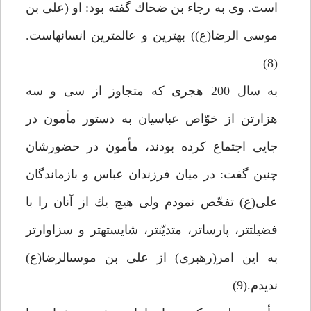
است. وى به رجاء بن ضحاك گفته بود: او (على بن
موسى الرضا(ع)) بهترين و عالم‏ترين انسان‏هاست.
(8)
به سال 200 هجرى كه متجاوز از سى و سه
هزارتن از خوّاص عباسيان به دستور مأمون در
جايى اجتماع كرده بودند، مأمون در حضورشان
چنين گفت: در ميان فرزندان عباس و بازماندگان
على(ع) تفحّص نمودم ولى هيچ يك از آنان را با
فضيلت‏تر، پارساتر، متديّن‏تر، شايسته‏تر و سزاوارتر
به اين امر(رهبرى) از على بن موسى‏الرضا(ع)
نديدم.(9)