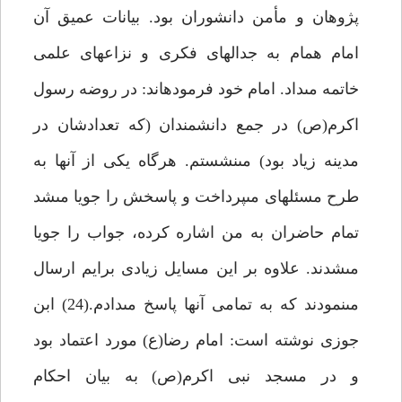
پژوهان و مأمن دانشوران بود. بيانات عميق آن
امام همام به جدال‏هاى فكرى و نزاع‏هاى علمى
خاتمه مى‏داد. امام خود فرموده‏اند: در روضه رسول
اكرم(ص) در جمع دانشمندان (كه تعدادشان در
مدينه زياد بود) مى‏نشستم. هرگاه يكى از آنها به
طرح مسئله‏اى مى‏پرداخت و پاسخش را جويا مى‏شد
تمام حاضران به من اشاره كرده، جواب را جويا
مى‏شدند. علاوه بر اين مسايل زيادى برايم ارسال
مى‏نمودند كه به تمامى آن‏ها پاسخ مى‏دادم.(24) ابن
جوزى نوشته است: امام رضا(ع) مورد اعتماد بود
و در مسجد نبى اكرم(ص) به بيان احكام