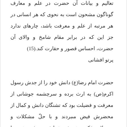
تعاليم و بيانات آن حضرت در علم و معارف
گوناگون مشحون است به نحوى كه هر انسانى در
هر مرتبه از علم و معرفت باشد، چاره‏اى ندارد
جز اين كه در برابر مقام شامخ و والاى آن
حضرت، احساس قصور و حقارت كند.(15)
پرتو افشانى
حضرت امام رضا(ع) دانش خود را از جدش رسول
اكرم(ص) به ارث برده و سرچشمه جوشانى از
معرفت و فضيلت بود كه تشنگان دانش و كمال از
محضرش فيض مى‏بردند و با حلّ مشكلات و