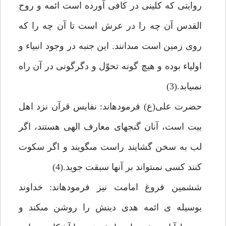
روايتى كه كلينى در كافى آورده است ائمه و روح
القدس آن چه را در عرش است تا آن چه را كه
روى زمين است مى‏دانند. اين جنبه در وجود انبياء و
اولياء بوده و هيچ گونه تحوّل و دگرگونى در آن راه
نمى‏يابد.(3)
حضرت على(ع) فرموده‏اند: نفايس قرآن نزد اهل
بيت است، آنان گنج‏هاى معارف الهى هستند، اگر
لب به سخن گشايند راست مى‏گويند و اگر سكوت
كنند كسى نمى‏تواند بر آنها سبقت جويد.(4)
ششمين فروغ امامت نيز فرموده‏اند: خداوند
بوسيله ى ائمه هدى دينش را روشن مى‏كند و