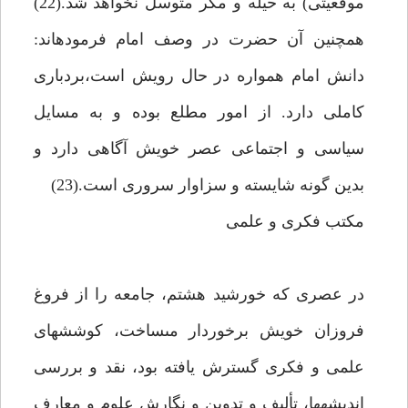
موقعيتى) به حيله و مكر متوسل نخواهد شد.(22)
همچنين آن حضرت در وصف امام فرموده‏اند:
دانش امام همواره در حال رويش است،بردبارى
كاملى دارد. از امور مطلع بوده و به مسايل
سياسى و اجتماعى عصر خويش آگاهى دارد و
بدين گونه شايسته و سزاوار سرورى است.(23)
مكتب فكرى و علمى‏
در عصرى كه خورشيد هشتم، جامعه را از فروغ
فروزان خويش برخوردار مى‏ساخت، كوشش‏هاى
علمى و فكرى گسترش يافته بود، نقد و بررسى
انديشه‏ها، تأليف و تدوين و نگارش علوم و معارف