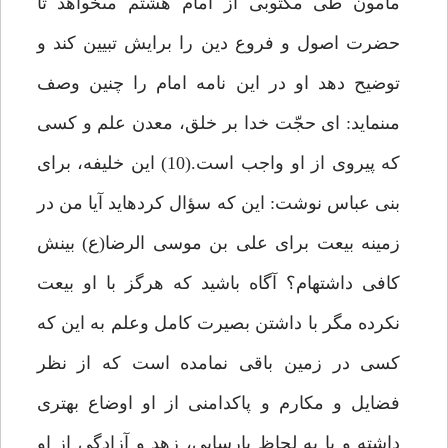
مأمون طى مكتوبى از امام هشتم مى‏خواهد تا
حضرت اصول و فروع دين را برايش تبيين كند و
توضيح دهد او در اين نامه امام را چنين وصف
مى‏نمايد: اى حجّت خدا بر خلق، معدن علم و كسى
كه پيروى از او واجب است.(10) اين خليفه، براى
بنى عباس نوشت: اين كه سؤال كرده‏ايد آيا من در
زمينه بيعت براى على بن موسى الرضا(ع) بينش
كافى داشته‏ام؟ آگاه باشيد كه هرگز با او بيعت
نكرده مگر با داشتن بصيرت كامل وعلم به اين كه
كسى در زمين باقى نمامده است كه از نظر
فضايل و مكارم و پاكدامنى از او اوضاع بهترى
داشته و يا به لحاظ پارسايى، زهد و آزادگى از او