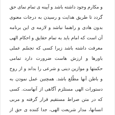
و مكارم وجود داشته باشد و آيينه ى تمام نماى حق
گردد تا طريق هدايت و رسيدن به درجات معنوى
بدون هادى و راهنما نباشد و لازمه ى اين برنامه
آن است كه امام بايد به تمام حقايق و احكام الهى
معرفت داشته باشد زيرا كسى كه تجسّم عملى
باورها و ارزش هاست ضرورت دارد تمامى
حكمت‏ها و موازين دينى و شرعى را بداند و از روح
و باطن آن‏ها مطّلع باشد. همچنين عمل نمودن به
دستورات الهى مستلزم آگاهى از آنهاست. كسى
كه در متن صراط مستقيم قرار گرفته و مربى
انسان‏ها، مدار شريعت الهى، جدا كننده ى حق از