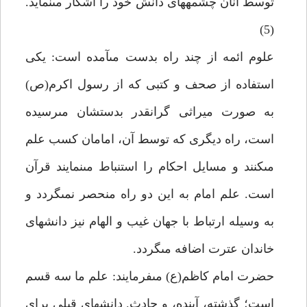
توسط آنان چشمه‏هاى دانش خود را آشكار مى‏نمايد.
(5)
علوم ائمه از چند راه بدست مى‏آمده است: يكى
استفاده از صحف و كتبى كه از رسول اكرم(ص)
به صورت ميراثى گرانقدر بدستشان مى‏رسيده
است، راه ديگرى كه توسط آن، امامان كسب علم
مى‏كنند و مسايل احكام را استنباط مى‏نمايند قرآن
است. علم امام به اين دو راه منحصر نمى‏گردد و
به وسيله ارتباط با جهان غيب و الهام نيز دانش‏هاى
خاندان عترت اضافه مى‏گردد.
حضرت امام كاظم(ع) مى‏فرمايند: علم ما سه قسم
است؛ گذشته، آينده، و حادث. دانش‏هاى قبلى براى