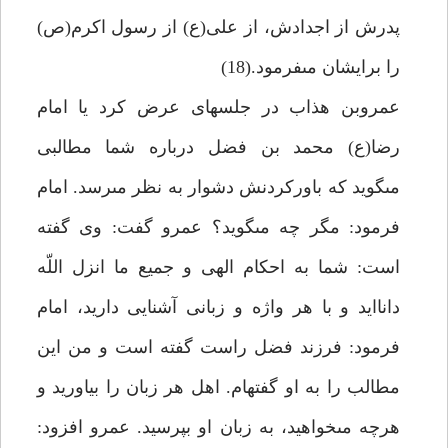
پدرش از اجدادش، از على(ع) از رسول اكرم(ص)
را برايشان مى‏فرمود.(18)
عمروبن هذاب در جلسه‏اى عرض كرد يا امام
رضا(ع) محمد بن فضل درباره شما مطالبى
مى‏گويد كه باوركردنش دشوار به نظر مى‏رسد. امام
فرمود: مگر چه مى‏گويد؟ عمرو گفت: وى گفته
است: شما به احكام الهى و جميع ما انزل اللّه
داناايد و با هر واژه و زبانى آشنايى داريد، امام
فرمود: فرزند فضل راست گفته است و من اين
مطالب را به او گفته‏ام. اهل هر زبان را بياوريد و
هرچه مى‏خواهيد، به زبان او بپرسيد. عمرو افزود: