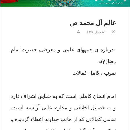
عالم آل محمد ص
سال 1394
«درباره ى جنبه‏هاى علمى و معرفتى حضرت امام
رضا(ع)»
نمونه‏ى كامل كمالات
امام انسان كاملى است كه به حقايق اشراف دارد
و به فضايل اخلاقى و مكارم عالى آراسته است،
تمامى كمالاتى كه از جانب خداوند اعطاء گرديده و