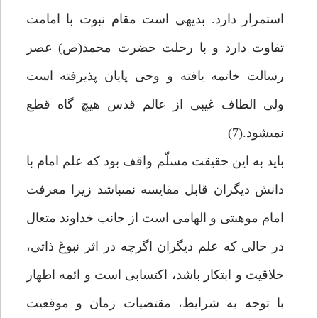
استمرار دارد. بديهى است مقام نبوت با امامت
تفاوت دارد و با رحلت حضرت محمد(ص) عصر
رسالت خاتمه يافته و وحى پايان پذيرفته است
ولى الطاف غيبى از عالم قدس هيچ گاه قطع
نمى‏شود.(7)
بايد به اين حقيقت مسلّم واقف بود كه علم امام با
دانش ديگران قابل مقايسه نمى‏باشد زيرا معرفت
امام موهبتى و الهامى است از جانب خداوند متعال
در حالى كه علم ديگران اگرچه در اثر نبوغ ذاتى،
خلاقيت و ابتكار باشد، اكتسابى است و ائمه اطهار
با توجه به شرايط، مقتضيات زمان و موقعيت