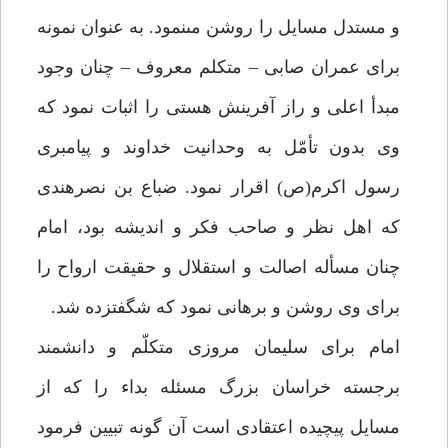
و مستدل مسايل را روشن مى‏نمود. به عنوان نمونه
براى عمران صابى – متكلم معروف – چنان وجود
مبدأ اعلى و راز آفرينش هستى را اثبات نمود كه
وى بدون تأمّل به وحدانيت خداوند و پيامبرى
رسول اكرم(ص) اقرار نمود. ضباع بن نصرهندى
كه اهل نظر و صاحب فكر و انديشه بود، امام
چنان مسأله اصالت و استقلال و حقيقت ارواح را
براى وى روشن و برهانى نمود كه شگفت‏زده شد.
امام براى سليمان مروزى متكلّم و دانشمند
برجسته خراسان بزرگ مسئله بداء را كه از
مسايل پيچيده اعتقادى است آن گونه تبيين فرمود