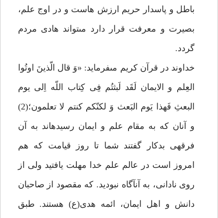
باطل و پاسدار حريم ارزش هاست و در اوج علم،
بصيرت و معرفت قرار دارد مى‏تواند هادى مردم
گردد.
خداوند در قرآن كريم مى‏فرمايد: «وَ قال الّذينَ اوتُوا
العِلم و الايمان لَقَد لَبثتُم فِى كِتاب اللّه اِلى يوم
البعثِ فَهذا يَوم البَعث وَ لكنّكم كنتم لا تعلمون؛(2)
و آنان كه به مقام علم و ايمان رسيده‏اند به آن
فرقه‏ى بدكار گفتند شما تا روز قيامت كه هم
امروز است در عالم علم خدا مهلت يافتيد ولى از
روى نادانى، به آن‏آگاه نبوديد. كه مقصود از صاحبان
دانش و اهل ايمان، ائمه هدى(ع) هستند. طبق