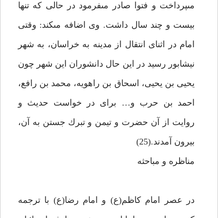
مى‏پرداخت و فتوا صادر مى‏فرمود در حالى كه تنها
بيست و چند سال داشت. وى اضافه مى‏كند: وقتى
امام در اثناى انتقال از مدينه به خراسان، به شهر
نيشابور رسيد در اين حال دانشوران اين شهر چون
يحيى بن يحيى، اسحاق بن راهويه، محمد بن رافع،
احمد بن حرب و… براى در خواست حديث و
روايت از آن حضرت و تيمن و تبرك جستن به آن،
بيرون آمدند.(25)
مناظره و مباحثه‏
در عصر امام كاظم(ع) و امام رضا(ع) با ترجمه