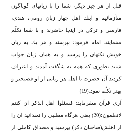
قبل از هر چيز ديگر، شما را با زبان‏هاى گوناگون
مى‏آزمائيم و اينك اهل چهار زبان رومى، هندى،
فارسى و تركى در اينجا حاضرند و با شما تكلّم
مى‏نمايند. امام فرمود: بپرسند و هر يك به زبان
خويش نكته‏اى را پرسيد و به همان زبان جواب
شنيد بطورى كه همه به شگفت آمدند و اعتراف
كردند آن حضرت با اهل هر زبانى از او فصيح‏تر و
بهتر تكلّم نمود.(19)
آرى قرآن مى‏فرمايد: فسئلوا اهل الذكر ان كنتم
لاتعلمون؛(20) يعنى هرگاه مطلبى را نمى‏دانيد آن را
از اهلش(صاحبان ذكر) بپرسيد و مصداق كاملى از