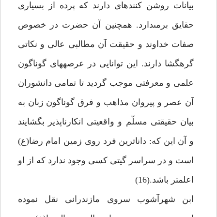
بيانات روشن كننده‏اى دارند كه پرده از بسيارى
حقايق برمى‏دارد. همچنين آن حضرت در خصوص
صفات خداوند و حقيقت آن مطالبى عالى و نكاتى
گره‏گشا دارند. اين توانايى در عرصه‏هاى گوناگون
علمى و معرفتى موجب گرديد تا تمامى دانشوران
آن عصر و پيروان مذاهب و فرق گوناگون زبان به
بيان حقيقتى مسلّم و واقعيتى انكارناپذير بگشايند
و آن اين كه: داناترين فرد روى زمين امام رضا(ع)
است و در سراسر گيتى كسى وجود ندارد كه از او
اعلم‏تر باشد.(16)
ابن شهرآشوب سروى مازندرانى نقل نموده