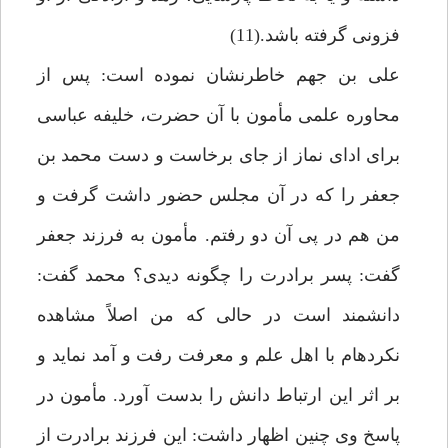
فزونى گرفته باشد.(11)
على بن جهم خاطرنشان نموده است: پس از
محاوره علمى مأمون با آن حضرت، خليفه عباسى
براى اداى نماز از جاى برخاست و دست محمد بن
جعفر را كه در آن مجلس حضور داشت گرفت و
من هم در پى آن دو رفتم. مأمون به فرزند جعفر
گفت: پسر برادرت را چگونه ديدى؟ محمد گفت:
دانشمند است در حالى كه من اصلاً مشاهده
نكرده‏ام با اهل علم و معرفت رفت و آمد نمايد و
بر اثر اين ارتباط دانش را بدست آورد. مأمون در
پاسخ وى چنين اظهار داشت: اين فرزند برادرت از