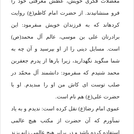
معضلات فكرى خويش، عطش معرفتى خود را
فرو مى‏نشانيدند. از حضرت امام كاظم(ع) روايت
كرده‏اند كه به فرزندان خويش مى‏فرمود: اين
برادرتان على بن موسى، عالم آل محمد(ص)
است. مسايل دينى را از او بپرسيد و آن چه به
شما مى‏گويد نگهداريد، زيرا بارها از پدرم جعفربن
محمد شنيدم كه مى‏فرمود: دانشمند آل محمّد در
صلب توست اى كاش من او را مى‏ديدم. او با
حضرت على(ع) هم نام است.
عموى امام رضا(ع) نقل كرده است: نديدم و به ياد
نمى‏آورم كه آن حضرت از مكتب هيچ عالمى
استفاده كرده باشد و در برابر هيچ عالمى زانو بزند