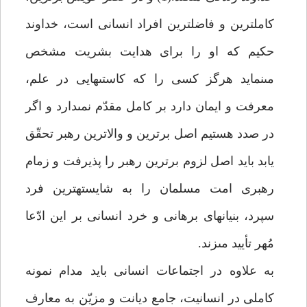
كامل‏ترين و فاضل‏ترين افراد انسانى است، خداوند
حكيم كه او را براى هدايت بشريت مشخص
مى‏نمايد هرگز كسى را كه كاستى‏هايى در علم،
معرفت و ايمان دارد بر كامل مقدّم نمى‏دارد و اگر
در صدد هستيم اصل برترين و والاترين رهبر تحقّق
يابد بايد اصل لزوم برترين رهبر را پذيرفت و زمام
رهبرى امت مسلمان را به شايسته‏ترين فرد
سپرد، بنيان‏هاى برهانى و خرد انسانى بر اين ادّعا
مُهر تأييد مى‏زند.
به علاوه در اجتماعات انسانى بايد مدام نمونه
كاملى در انسانيت، جامع ديانت و مزيّن به معارف