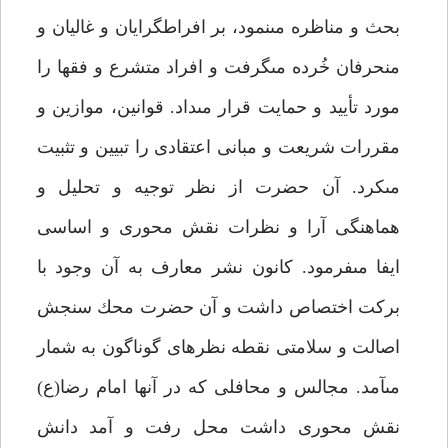
بحث و مناظره مى‏نمود، بر افراطگرايان و غاليان و
منحرفان خُرده مى‏گرفت و افراد متشرع و فقها را
مورد تأييد و حمايت قرار مى‏داد. قوانين، موازين و
مقررات شريعت و مبانى اعتقادى را تبيين و تثبيت
مى‏كرد. آن حضرت از نظر توجيه و تحليل و
هماهنگى آرا و نظرات نقش محورى و اساسى
ايفا مى‏فرمود. كانون نشر معارف به آن وجود با
بركت اختصاص داشت و آن حضرت محك سنجش
اصالت و سلامتى نقطه نظرهاى گوناگون به شمار
مى‏آمد. مجالس و محافلى كه در آنها امام رضا(ع)
نقش محورى داشت محل رفت و آمد دانش