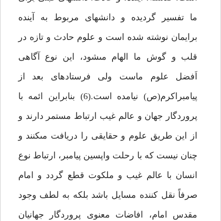
ما تفسير گرديده و دانش‏هاى مربوط به آينده
برايمان نوشته شده است و علوم حادث و تازه در
قلب و گوش ما الهام مى‏شود، اين نوع آگاهى
اَفضل علوم ماست ولى فرستاده‏اى بعد از
پيامبراكرم(ص) نيامده است.(6) بنابراين ائمه با
پروردگار جهان و عالم غيب ارتباط مستمر دارند و
از اين طريق علوم و حقايقى را دريافت مى‏كنند و
چنان نيست كه با رحلت واپسين پيامبر، ارتباط نوع
انسان با عالم غيب و ملكوت قطع گردد و امام
صرفاً نقل كننده مسايل باشد بلكه به لطف وجود
مقدس امام، افاضات معنوى پروردگار جهانيان