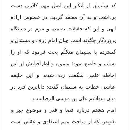
كه سليمان از انكار اين اصل مهم كلامى دست
برداشت و به آن معتقد گرديد. در خصوص اراده
الهى و اين كه حقيقت تصميم و عزم در دستگاه
پروردگار چگونه است چنان امام ژرف و مستدل و
گسترده با سليمان متكلّم بحث فرمود كه او را
تسليم و خاضع نمود؛ مأمون و اطرافيانش از اين
احاطه علمى شگفت زده شدند و اين خليفه
عباسى خطاب به سليمان گفت: داناترين فرد در
ميان بنى‏هاشم على بن موسى الرضاست.
امام هشتم درباره قضا و قدر و موضوع جبر و
تفويض كه از مباحث مهم اعتقادى و عقلى است