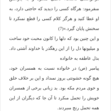
مى‏فرمود: هرگاه كسى را ديديد كه حاجتى دارد، به
او عطا كنيد و هرگز كلام كسى را قطع نمى‏كرد تا
سخنش پايان گيرد.»(7)
و اين چنين بود كه دل‏ها را كانون محبت خود ساخت
و ميليون‏ها دل را از اين رهگذر با خداوند آشتى داد.
بذل عاطفه به خانواده
پيامبر (ص) در خانواده نسبت به همسران خود،
هيچ گونه خشونتى بروز نمى‏داد و اين بر خلاف خلق
و خوى مردم مكه بود. بد زبانى برخى از همسران
خويش را تحمل مى‏كرد تا آن جا كه ديگران از اين
همه تحمل رنج مى‏بردند.