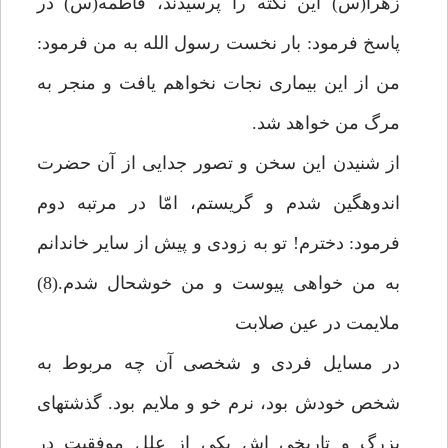
زهرا(س) اين نكته را پرسيدند، فاطمه(س) در
پاسخ فرمود: بار نخست رسول الله به من فرمود:
من از اين بيمارى نجات نخواهم يافت و منجر به
مرگ من خواهد شد.
از شنيدن اين سخن و تصور جدايى از آن حضرت
اندوهگين شدم و گريستم، امّا در مرتبه دوم
فرمود: دخترم! تو به زودى و پيش از ساير خاندانم
به من خواهى پيوست و من خوشحال شدم.(8)
ملايمت در عين صلابت‏
در مسايل فردى و شخصى آن چه مربوط به
شخص خودش بود، نرم خو و ملايم بود. گذشت‏هاى
بزرگ و تاريخى اش يكى از علل موفقيت در