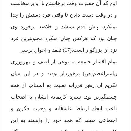
اين كه آن حضرت وقت برخاستن با او برمى‏خاست
و در وقت دست دادن تا وقتى فرد دستش را جدا
نمى‏كرد، پيش قدم نمى‏شد و خلاصه برخورد وى
چنان بود كه هركس چنان مى‏كرد محبوب‏ترين فرد
نزد آن بزرگوار است.(17) تفقد و احوال پرسى
تمام اقشار جامعه به نوعى از لطف و مهرورزى
پيامبراعظم(ص) برخوردار بودند و در اين ميان
تكريم آن رهبر فرزانه نسبت به اصحاب از همه
چشمگيرتر بود. سيره كريمانه ايشان با اصحاب
باعث ايجاد ارتباط عاشقانه و وحدت فكرى و
اجتماعى مى‏شد كه همه خود را وابسته به اين