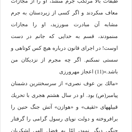
طبقات بالا مرتكب جرم مى‏شد، او را از مجازات
معاف مى‏كردند و اگر كسى از زيردستان به جرم
مشابه آن مبادرت مى‏ورزيد، او را مجازات
مى‏نمودند، قسم به خدايى كه جانم در دست
اوست! در اجراى قانون درباره هيچ كس كوتاهى و
سستى نمى‏كنم. اگر چه مجرم از نزديكان من
باشد.»(11) اعجاز مهرورزى
«مالك بن عوف نصرى» از سرسخت‏ترين دشمنان
پيامبر(ص) بود. او در سال هشتم هجرى با تحريك
قبيله‏هاى «ثقيف» و «هوازن» آتش جنگ حنين را
برافروخته و دولت نوپاى رسول گرامى را گرفتار
جنگى ديگر نمود، امّا به فضل الهى لشكريان