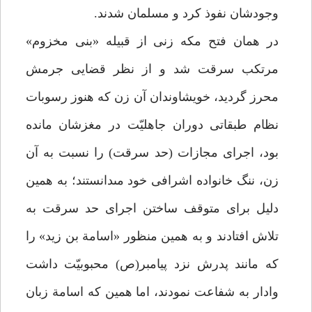
وجودشان نفوذ كرد و مسلمان شدند.
در همان فتح مكه زنى از قبيله «بنى مخزوم»
مرتكب سرقت شد و از نظر قضايى جرمش
محرز گرديد، خويشاوندان آن زن كه هنوز رسوبات
نظام طبقاتى دوران جاهليّت در مغزشان مانده
بود، اجراى مجازات (حد سرقت) را نسبت به آن
زن، ننگ خانواده اشرافى خود مى‏دانستند؛ به همين
دليل براى متوقف ساختن اجراى حد سرقت به
تلاش افتادند و به همين منظور «اسامة بن زيد» را
كه مانند پدرش نزد پيامبر(ص) محبوبيّت داشت
وادار به شفاعت نمودند، اما همين كه اسامة زبان