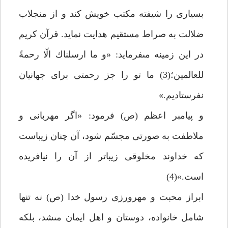
بسيارى را شيفته مكتب خويش كند و از منجلاب
ضلالت به صراط مستقيم هدايت نمايد. قرآن كريم
در اين زمينه مى‏فرمايد: «و ما ارسلناك الّا رحمةً
للعالمين؛(3) ما تو را جز رحمتى براى جهانيان
نفرستاديم.»
و پيامبر اعظم (ص) فرمود: «اگر مهربانى و
ملاطفت به صورتى مجسّم شود، آن چنان زيباست
كه خداوند مخلوقى زيباتر از آن را نيافريده
است.»(4)
ابراز محبت و مهرورزى رسول خدا (ص) نه تنها
شامل خانواده، دوستان و اهل ايمان مى‏شد، بلكه