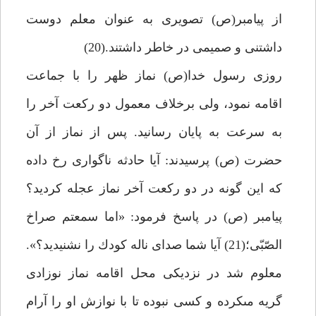
از پيامبر(ص) تصويرى به عنوان معلم دوست
داشتنى و صميمى در خاطر داشتند.(20)
روزى رسول خدا(ص) نماز ظهر را با جماعت
اقامه نمود، ولى برخلاف معمول دو ركعت آخر را
به سرعت به پايان رسانيد. پس از نماز از آن
حضرت (ص) پرسيدند: آيا حادثه ناگوارى رخ داده
كه اين گونه در دو ركعت آخر نماز عجله كرديد؟
پيامبر (ص) در پاسخ فرمود: «اما سمعتم صراخ
الصّبّى؛(21) آيا شما صداى ناله كودك را نشنيديد؟».
معلوم شد در نزديكى محل اقامه نماز نوزادى
گريه مى‏كرده و كسى نبوده تا با نوازش او را آرام