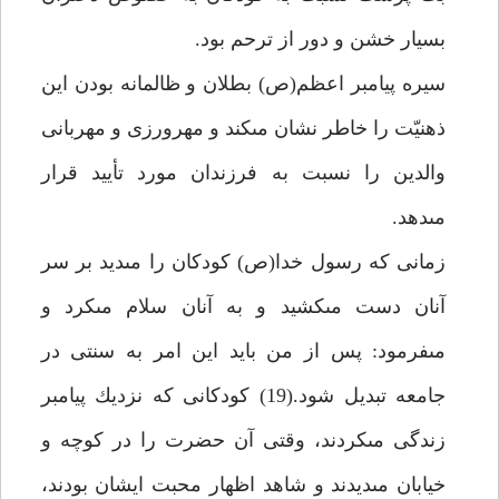
بسيار خشن و دور از ترحم بود.
سيره پيامبر اعظم(ص) بطلان و ظالمانه بودن اين
ذهنيّت را خاطر نشان مى‏كند و مهرورزى و مهربانى
والدين را نسبت به فرزندان مورد تأييد قرار
مى‏دهد.
زمانى كه رسول خدا(ص) كودكان را مى‏ديد بر سر
آنان دست مى‏كشيد و به آنان سلام مى‏كرد و
مى‏فرمود: پس از من بايد اين امر به سنتى در
جامعه تبديل شود.(19) كودكانى كه نزديك پيامبر
زندگى مى‏كردند، وقتى آن حضرت را در كوچه و
خيابان مى‏ديدند و شاهد اظهار محبت ايشان بودند،