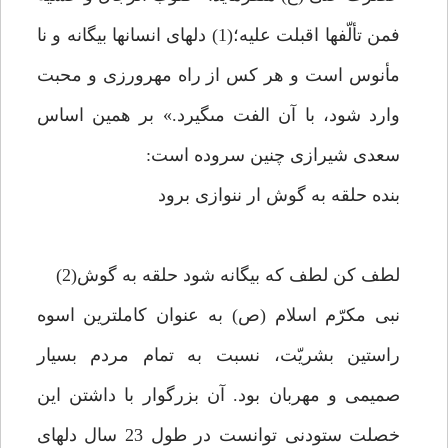
فمن تألّفها اقبلت عليه؛(1) دل‏هاى انسان‏ها بيگانه و نا
مأنوس است و هر كس از راه مهرورزى و محبت
وارد شود، با آن الفت مى‏گيرد.» بر همين اساس
سعدى شيرازى چنين سروده است:
بنده حلقه به گوش ار ننوازى برود
لطف كن لطف كه بيگانه شود حلقه به گوش(2)
نبى مكرّم اسلام (ص) به عنوان كامل‏ترين اسوه
راستين بشريّت، نسبت به تمام مردم بسيار
صميمى و مهربان بود. آن بزرگوار با داشتن اين
خصلت ستودنى توانست در طول 23 سال دل‏هاى