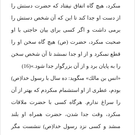
مى‏كرد، هيچ گاه اتفاق نيفتاد كه حضرت دستش را
از دست او جدا كند تا اين كه آن شخص دستش را
برمى داشت و اگر كسى براى بيان حاجتى با او
صحبت مى‏كرد، حضرت (ص) هيچ گاه سخن او را
قطع نمى‏كرد و از او جدا نمى‏شد تا آن شخص سخن
را به پايان برد و از آن بزرگوار جدا شود.»(16)
«انس بن مالك» مى‏گويد: ده سال با رسول خدا(ص)
بودم، عطرى از او استشمام مى‏كردم كه بهتر از آن
را سراغ ندارم. هرگاه كسى با حضرت ملاقات
مى‏كرد، وقت جدا شدن، حضرت همراه او بلند
مى‏شد و كسى نزد رسول خدا(ص) ننشست مگر