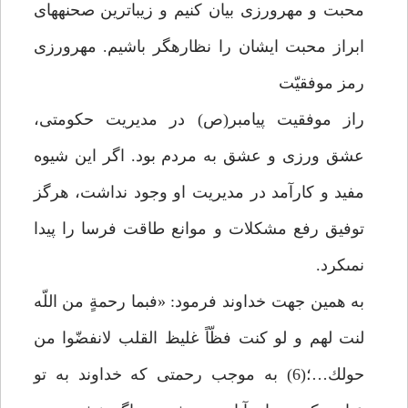
محبت و مهرورزى بيان كنيم و زيباترين صحنه‏هاى
ابراز محبت ايشان را نظاره‏گر باشيم. مهرورزى
رمز موفقيّت‏
راز موفقيت پيامبر(ص) در مديريت حكومتى،
عشق ورزى و عشق به مردم بود. اگر اين شيوه
مفيد و كارآمد در مديريت او وجود نداشت، هرگز
توفيق رفع مشكلات و موانع طاقت فرسا را پيدا
نمى‏كرد.
به همين جهت خداوند فرمود: «فبما رحمةٍ من اللّه
لنت لهم و لو كنت فظّاً غليظ القلب لانفضّوا من
حولك…؛(6) به موجب رحمتى كه خداوند به تو