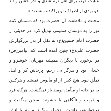
عنايت كرد، براى آنان نرم شدى و اگر خشن و تند
خو بودى از اطراف تو پراكنده مى‏شدند.»
محبت و ملاطفت آن حضرت بود كه دشمنان كينه
توز را به دوستان صميمى تبديل كرد. در حديثى از
حضرت امام حسين(ع) به نقل از پدر بزرگوارش
حضرت على(ع) چنين آمده است كه: پيامبر(ص)
در برخورد با ديگران هميشه مهربان، خوش‏رو و
خندان بود و هرگز بى رحم، پرخاش گر و اهل
تملّق نبود. هيچ كس از او مأيوس نمى‏شد و هركس
به در خانه او مى‏آمد، نوميد باز نمى‏گشت. هرگاه فرد
و غريب و ناآگاهى با خشونت سخن مى‏گفت و
درخواستى داشت، تحمل مى‏كرد و به يارانش