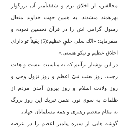
مخالفين، از اخلاق نرم و شفقت‏آميز آن بزرگوار
بهره‏مند مى‏شدند. به همين جهت خداوند متعال
رسول گرامى اش را در قرآن تحسين نموده و
مى‏فرمايد: «انّك لعلى خلقٍ عظيم؛(5) يقيناً تو داراى
اخلاق عظيم و نيكو هستى.»
در اين نوشتار برآنيم كه به مناسبت بيست و هفت
رجب، روز بعثت نبىّ اعظم و روز نزول وحى و
روز ولادت اسلام و روز بيرون آمدن مردم از
ظلمات به سوى نور، ضمن تبريك اين روز بزرگ
به مقام معظم رهبرى و همه مسلمانان جهان.
گوشه هايى از سيره پيامبر اعظم را در عرصه