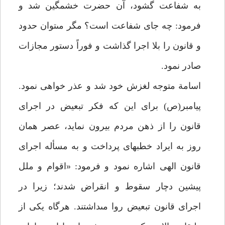
به شفاعت گشود، آن حضرت خشمگين شد و
فرمود: چه جاى شفاعت است؟ مگر مى‏توان حدود
و قانون را بلا اجرا گذاشت و فوراً دستور مجازات
صادر نمود.
اسامة متوجه لغزش خود شد و عذر خواهى نمود.
پيامبر(ص) براى اين كه فكر تبعيض در اجراى
قانون را از ذهن مردم بيرون نمايد، عصر همان
روز به ايراد خطبه‏اى پرداخت و به مسأله اجراى
قانون الهى اشاره نمود و فرمود: «اقوام و ملل
پيشين دچار سقوط و انقراض شدند؛ زيرا در
اجراى قانون تبعيض روا مى‏داشتند. هرگاه يكى از