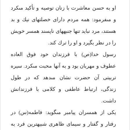
او به حسن معاشرت با زنان توصيه و تأكيد مى‏كرد
و مى‏فرمود: همه مردم داراى خصلت‏هاى نيك و بد
هستند، مرد نبايد تنها جنبه‏هاى ناپسند همسر خويش
را در نظر بگيرد و او را ترك كند.
رسول خدا(ص) با فرزندان خود فوق العاده
عطوف و مهربان بود و به آن‏ها محبت مى‏كرد. سيره
تربيتى آن حضرت نشان مى‏دهد كه در طول
زندگى، ارتباط عاطفى و كلامى با فرزندانش
داشت.
يكى از همسران پيامبر مى‏گويد: فاطمه(س) در
رفتار و گفتار و سيماى ظاهرى شبيه‏ترين فرد به