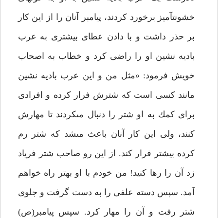
خشونت‏آميز برخورد كردند، پيامبر آنان را از اين كار
بر حذر داشت و با دادن عطاى بيش‏ترى به عرب
باديه نشين او را راضى كرد و خطاب به اصحاب
خويش فرمود: «مثل من و اين عرب باديه نشين
مانند كسى است كه شترش فرار كرده و افرادى
براى كمك به او شتر را دنبال مى‏كردند تا مهارش
كنند، ولى اين كار آنان باعث مى‏شد كه شتر رم
كرده بيش‏تر فرار كند. از اين رو صاحب شتر فرياد
زد آن را رها كنيد! من خودم با او بهتر راه خواهم
آمد. سپس دسته علفى را به دست گرفت و جلوى
شتر رفت و آن را مهار كرد. سپس پيامبر(ص)