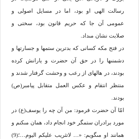
رسالت الهى او بود، اما در مسايل اصولى و
عمومى آن جا كه حريم قانون بود، سختى و
صلابت نشان مى‏داد.
در فتح مكه كسانى كه بدترين ستم‏ها و جسارت‏ها و
دشمنى‏ها را در حق آن حضرت و يارانش كرده
بودند، در هاله‏اى از رعب و وحشت گرفتار شدند و
منتظر انتقام و عكس العمل متقابل پيامبر(ص)
بودند.
امّا آن حضرت فرمود: من آن چه را يوسف(ع) در
مورد برادران ستمگر خود انجام داد، همان مى‏كنم و
همانند او مى‏گويم: «… لاتثريب عليكم اليوم…؛(9)