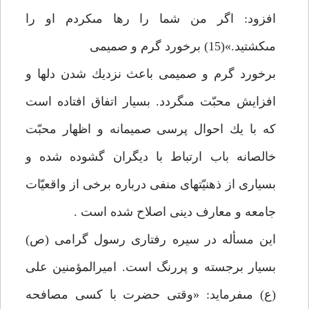
افزود: اگر من شما را رها مى‏كردم او را
مى‏كشتيد.»(15) برخورد گرم و صميمى
برخورد گرم و صميمى باعث نزديك شدن دل‏ها و
افزايش محبّت مى‏گردد. بسيار اتفاق افتاده است
كه با يك احوال پرسى صميمانه و اظهار محبّت
خالصانه باب ارتباط با ديگران گشوده شده و
بسيارى از ذهنيّت‏هاى منفى درباره برخى از واقعيّات
جامعه و معارف دينى اصلاح شده است .
اين مسأله در سيره رفتارى رسول گرامى (ص)
بسيار برجسته و پررنگ است. اميرالمؤمنين على
(ع) مى‏فرمايد: «وقتى حضرت با كسى مصافحه