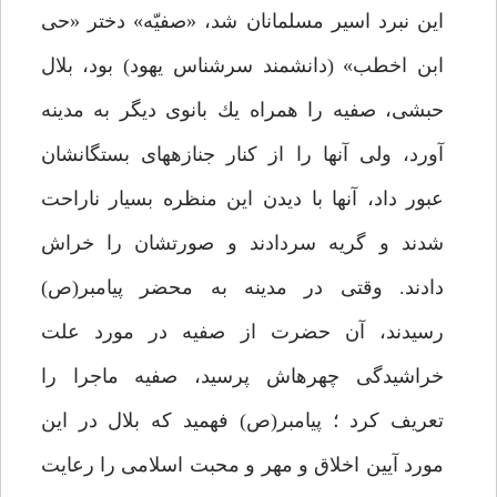
اين نبرد اسير مسلمانان شد، «صفيّه» دختر «حى
ابن اخطب» (دانشمند سرشناس يهود) بود، بلال
حبشى، صفيه را همراه يك بانوى ديگر به مدينه
آورد، ولى آن‏ها را از كنار جنازه‏هاى بستگانشان
عبور داد، آن‏ها با ديدن اين منظره بسيار ناراحت
شدند و گريه سردادند و صورتشان را خراش
دادند. وقتى در مدينه به محضر پيامبر(ص)
رسيدند، آن حضرت از صفيه در مورد علت
خراشيدگى چهره‏اش پرسيد، صفيه ماجرا را
تعريف كرد ؛ پيامبر(ص) فهميد كه بلال در اين
مورد آيين اخلاق و مهر و محبت اسلامى را رعايت