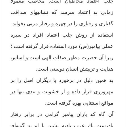
جلب اعتماد مخاطبان است. مخاطب معمولاً
زمانى به اعتماد مى‏رسد كه نشانه‏هاى صداقت
گفتارى و رفتارى را در چهره و رفتار مربى بخواند.
استفاده از روش جلب اعتماد افراد در سيره
عملى پيامبر(ص) مورد استفاده قرار گرفته است ؛
زيرا آن حضرت مظهر صفات الهى است و اساس
هدايت و تربيتش انسان دوستى است.
به همين دليل در برخورد با ديگران اصل را بر
مهرورزى قرار داده و از خشونت و تندى تنها در
مواقع استثنايى بهره گرفته است.
آن گاه كه ياران پيامبر گرامى در برابر رفتار
نادرست يك عرب باديه نشين با او به گونه‏اى