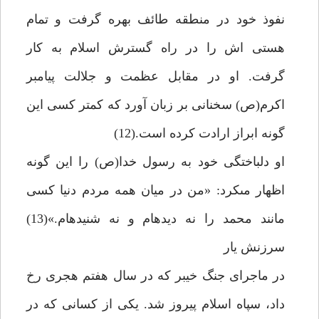
نفوذ خود در منطقه طائف بهره گرفت و تمام
هستى اش را در راه گسترش اسلام به كار
گرفت. او در مقابل عظمت و جلالت پيامبر
اكرم(ص) سخنانى بر زبان آورد كه كم‏تر كسى اين
گونه ابراز ارادت كرده است.(12)
او دلباختگى خود به رسول خدا(ص) را اين گونه
اظهار مى‏كرد: «من در ميان همه مردم دنيا كسى
مانند محمد را نه ديده‏ام و نه شنيده‏ام.»(13)
سرزنش يار
در ماجراى جنگ خيبر كه در سال هفتم هجرى رخ
داد، سپاه اسلام پيروز شد. يكى از كسانى كه در