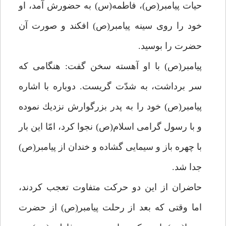
حيات پيامبر(ص)، فاطمه(س) به حضورش آمد، او
خود را روى سينه پيامبر(ص) افكند و صورت آن
حضرت را بوسيد.
پيامبر(ص) با او آهسته سخن گفت: هنگامى كه
سر برداشت، به شدّت گريست. دوباره با اشاره
پيامبر(ص) خود را به پدر بزرگوارش نزديك نموده
و با رسول گرامى اسلام(ص) نجوا كرد، امّا اين بار
با چهره باز و سيمايى گشاده و خندان از پيامبر(ص)
جدا شد.
حاضران از اين دو حركت متفاوت تعجب كردند،
اما وقتى كه بعد از رحلت پيامبر(ص) از حضرت