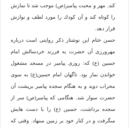
كند. مهر و محبت پيامبر(ص) موجب شد تا نمازش
را كوتاه كند و آن كودك را مورد لطف و نوازش
قرار دهد.
حسن ختام اين نوشتار ذكر روايتى است درباره
مهرورزى آن حضرت به فرزند خردسالش امام
حسين (ع) كه: روزى پيامبر در مسجد مشغول
خواندن نماز بود. ناگهان امام حسين(ع) به سوى
محراب دويد و به هنگام سجده پيامبر برپشت آن
حضرت سوار شد. هنگامى كه پيامبر(ص) سر از
سجده برداشت، حسين (ع) را با دست هايش
مى‏گرفت و در كنار خود بر زمين مى‏نهاد. وقتى كه