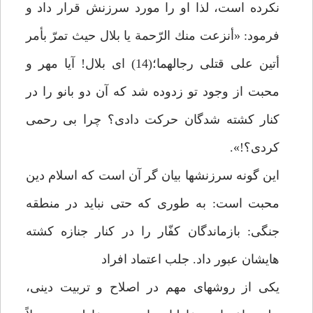
نكرده است، لذا او را مورد سرزنش قرار داد و
فرمود: «أنزعت منك الرّحمة يا بلال حيث تمرّ بأمر
أتين على قتلى رجالهما؛(14) اى بلال! آيا مهر و
محبت از وجود تو زدوده شد كه آن دو بانو را در
كنار كشته شدگان حركت دادى؟ چرا بى رحمى
كردى؟!».
اين گونه سرزنش‏ها بيان گر آن است كه اسلام دين
محبت است: به طورى كه حتى نبايد در منطقه
جنگى: بازماندگان كفّار را در كنار جنازه كشته
هايشان عبور داد. جلب اعتماد افراد
يكى از روش‏هاى مهم در اصلاح و تربيت دينى،