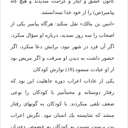
كانون عشق و ايثار و كرامت مى‏ديدند و هيچ گاه
پيامبر(ص) را از خود جدا نمى‏دانستند.
«انس بن مالك» نقل مى‏كند: هرگاه پيامبر يكى از
اصحاب را سه روز نمى‏ديد، درباره او سؤال مى‏كرد،
اگر آن فرد در شهر نبود، برايش دعا مى‏كرد، اگر
حضور داشت به ديدن او مى‏رفت و اگر مريض بود
از او عيادت مى‏نمود.(18) نوازش كودكان‏
يكى از عادات اعراب دوره جاهليت اين بود كه
رفتار دوستانه و محبت‏آميز با كودكان را نوعى
ضعف تلقى مى‏كردند. با كودكان به گونه‏اى رفتار
مى‏شد كه شايسته يك انسان نبود. نگرش اعراب
بت پرست نسبت به كودكان به خصوص دختران