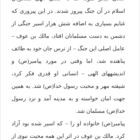
اسلام در آن جنگ پيروز شدند. در اين پيروزى كه
غنايم بسيارى به اضافه شش هزار اسير جنگى از
دشمن به دست مسلمانان افتاد، مالك بن عوف –
عامل اصلى اين جنگ – از ترس جان خود به طائف
پناهنده شد، اما وقتى در مورد پيامبر(ص) و
انديشه‏هاى الهى – انسانى او قدرى فكر كرد،
شيفته مهر و محبت رسول خدا(ص) شد. به همين
جهت امان خواسته و به مدينه آمد و نزد رسول
خدا(ص) مسلمان شد.
پيامبر(ص) خانواده او را – كه اسير شده بود آزاد
كرد. مالك بن عوف در اثر اين همه محبت نبوى از