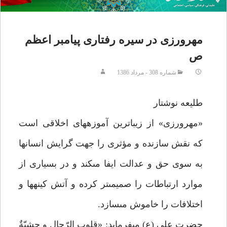
مهرورزى در سيره رفتارى پيامبر اعظم
ص
شماره 308 - مرداد 1386
طليعه نوشتار
«مهرورزى» از زيباترين آموزه‏هاى اخلاقى است
كه نقش سازنده و مؤثرى را جهت گرايش انسان‏ها
به سوى حق و عدالت ايفا مى‏كند و در بسيارى از
موارد ارتباطات را صميمى‏تر كرده و آتش كينه‏ها و
اختلافات را خاموش مى‏سازد.
حضرت على (ع) مى‏فرمايد: «قلوب الرّجال و حشيّةٌ