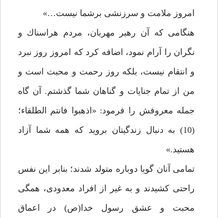
امروز ملامت و سرزنشى برشما نيست…»
هنگامى كه آن رهبر مهربان، مردم هراسناك و
نگران را آرام نمود، اضافه كرد كه امروز روز نبرد
و انتقام نيست، بلكه روز رحمت و محبت است و
من از تمام جنايات و گناهان شما گذشتم. آن گاه
جمله معروفش را فرمود: «اذهبوا فانتم الطلقاء؛
(10) به دنبال زندگيتان برويد كه همه شما آزاد
هستيد.»
تمامى آنان گويا دوباره متولد شدند؛ بنابر اين نفس
راحتى كشيدند و به غير از افراد معدودى، همگى
محبت و عشق رسول خدا(ص) در اعماق