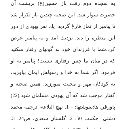
به سجده دوم رفت باز حسين(ع) برپشت آن
حضرت سوار شد. اين صحنه چندين بار تكرار شد
تا پيامبر از نماز فارغ گرديد. يك نفر يهودى از دور
اين منظره را ديد. نزديك آمد و به پيامبر عرض
كرد:شما با فرزندان خود به گونه‏اى رفتار مى‏كنيد
كه در ميان ما چنين رفتارى نيست! پيامبر به او
فرمود: اگر شما به خدا و رسولش ايمان بياوريد،
به كودكان مهر و محبت مى‏ورزيد. همين صحنه و
گفتار موجب شد كه آن يهودى مسلمان شود.(22)
پاورقي ها:پى‏نوشت‏ها: – 1. نهج البلاغه، ترجمه محمد
دشتى، حكمت 50. 2. گلستان سعدى، ص‏24. 3.