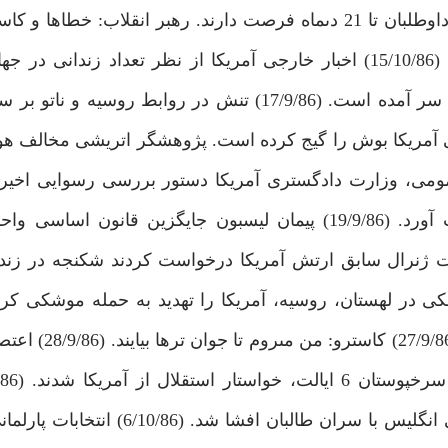
ايران است. ثبت نام نامزدهاى نمايندگى مجلس آغاز شد. داوطلبان تا 21 دى‏ماه فرصت دارند. رهبر انقلاب
را بايد دلسوزانه تذكر داد، بهانه‏گيرى مدام صحيح نيست. (15/10/86) اخبار خارجى‏ آمريكا از نظر تعداد 
“دويچه وله” شبكه خبرى سراسرى آلمان: دوران بوش به سر آمده است. (17/9/86) تنش در روابط 
اتى آمريكا بوش را گيج كرده است. پژوهشگر اتريشى مخالف ه
18/9) تحت فشار افكار عمومى، وزارت دادگسترى آمريكا دستور بررسى رسوايى اخي
حزب پوتين 315 كرسى از 415 كرسى دوما را به دست آورد. (19/9/86) پيمان ليسبون جايگزين قانو
د. دههات ژنرال سابق ارتش آمريكا درخواست كردند شكنجه در زند
بولتون: گرداننده اصلى كاخ سفيد، كاندوليزا ر