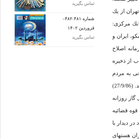
تماس بگیرید
 زمين در شمال شرق تهران از يك
شماره ۴۸۱-۴۸۲–
انك مركزى:
فروردین ۱۴۰۲
ه مسكو، ايران و
تماس بگیرید
24/9/8) سخنگوى كارگزاران: زمانه اصلاح
ب از ذخيره
ه علت تورم و گرانى به مردم
گزارش داد. ايران، سوخت هسته‏اى را تحويل گرفت. نخستين محموله سوخت هسته‏اى به نيروگاه اتمى بوشهر تحويل شد. (27/9/86)
گاز روزانه
قوه قضائيه
نيستند برخورد قانونى خواهد شد. (28/9/86) احمدى نژاد در ديدار با
لماى مسلمان: ايران هسته‏اى