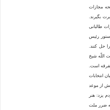
ه است. (2/10/86) مجلس فوريت لايحه مجازات
 عبرت بگيرند.
اظهارات طالبانى
رسيد. به دستور رئيس
 حل كنند.
ت اللّه شيخ
فرقه است.
با توافق نهايى شوراى نگهبان انتخابات
11/) شرط سنى بازنشستگى پيش از موعد
اجتماع عظيم مردم يزد: هنر
آمريكا به ضرر ملت