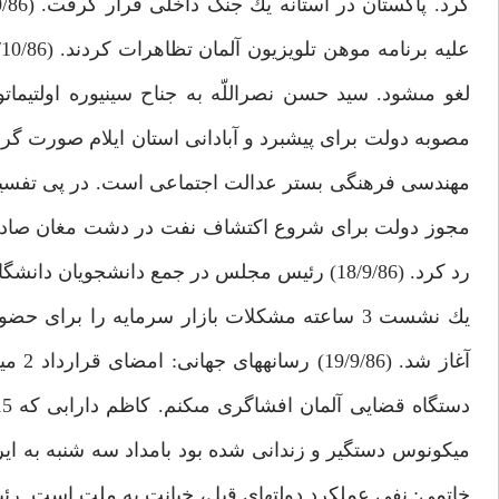
مهندسى فرهنگى بستر عدالت اجتماعى است. در پى تفسير سؤا
مجوز دولت براى شروع اكتشاف نفت در دشت مغان صادر شد
رد كرد. (18/9/86) رئيس مجلس در جمع دانشجو
يك نشست 3 ساعته مشكلات بازار سرمايه را بر
خاتمى: نفى عملكرد دولت‏هاى قبل، خيانت به ملت است. رئيس