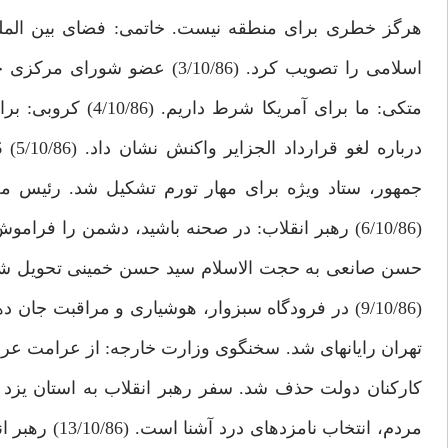
اسلامى را تصويب كرد. (/10/86
متكى: ما براى آمر
جمهور، ستاد ويژه براى مهار تورم تشكيل شد. رئيس م
(6/10/86) رهبر انقلاب: در صحنه باشيد، دشمن را ف
حسن صانعى به حجت الاسلام سيد حسن خمينى تحويل شد. 
مردم، انتخاب