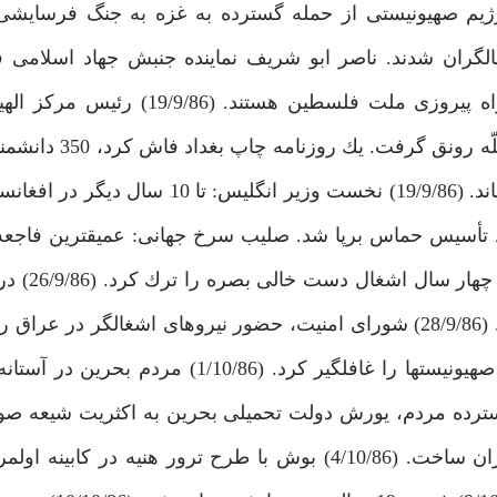
 رژيم صهيونيستى از حمله گسترده به غزه به جنگ فرسايشى 
اشغالگران شدند. ناصر ابو شريف نماينده جنبش جهاد اسلامى
تهران: رژيم‏هاى سازشكار عربى بزرگترين مانع بر سر راه پيروزى ملت فلسط
روسيه: گرايش به اسلام در روسيه پس از پيروزى ح
200 استاد عراقى به دست موساد و پنتاگون به قتل رسيده‏اند. (19/9/86) نخست وزير ا
گرد تأسيس حماس برپا شد. صليب سرخ جهانى: عميق‏ترين فاجعه
فلسطين در جريان است. (/9/86
هوايى غزه فرمانده نظامى جهاد اسلامى به شهادت رسيد. (28/9/86) شوراى امنيت، حضور نيروهاى اشغالگر
ديگر تمديد كرد. (29/9/86) آتش ضدهوايى حماس در غزه صهيونيست‏ها را غافلگير كرد. 
اميان و بازداشت گسترده مردم، يورش دولت تحميلى بحرين به اكثريت شيع
(3/10/86) حمايت آمريكا از شورشيان، دولت عراق را نگران ساخت. (4/10/86) بوش با طرح ترور هني