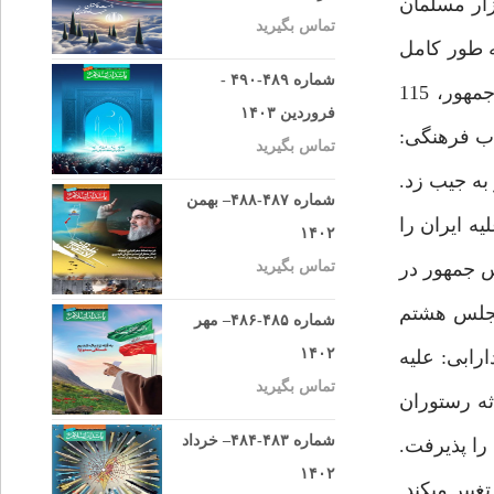
فت. (9/10/86) فرزند 19 ساله بوتو جانشين مادر شد. (10/10/86) ده هزار مسلمان
تماس بگیرید
ر تركيه به طور كامل
شماره ۴۸۹-۴۹۰ -
لغو مى‏شود. سيد حسن نصراللّه به جناح سينيوره اولتيماتوم داد. (15/10/86) اخبار داخلى در پايان سفر استانى رئيس جمهور، 115
فروردین ۱۴۰۳
راى عالى انقلاب فرهنگى:
تماس بگیرید
به جيب زد.
شماره ۴۸۷-۴۸۸– بهمن
ه ايران را
۱۴۰۲
يس جمهور در
تماس بگیرید
 مجلس هشتم
شماره ۴۸۵-۴۸۶– مهر
۱۴۰۲
يليارد دلارى با ايران، چين آمريكا را دور زد. (20/9/86) كاظم دارابى: عليه
تماس بگیرید
ر در حادثه رستوران
شماره ۴۸۳-۴۸۴– خرداد
ميكونوس دستگير و زندانى شده بود بامداد سه شنبه به ايران اسلامى بازگشت. كرد زنگنه: دولت بارمالى لايحه اصل 44 را پذيرفت.
۱۴۰۲
ير مى‏كند.