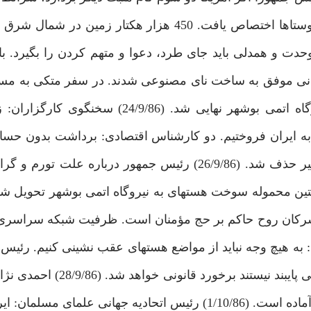
(21/9/86) يك درصد از درآمد نفت به تأمين آب و گاز در روستاها اختصاص يافت. 450 هزار هكتار
دت و همدلى بايد جاى طرد، دعوا و متهم كردن را بگيرد. ب
زديك شد. (22/9/86) دانشمندان ايرانى موفق به ساخت ناى مصنوعى شدند. در سفر متكى ب
روسيه چند سند همكارى امضاء كردند، زمان تكميل نيروگاه اتمى بوشهر نهايى شد. (6
به ايران فروختيم. دو كارشناس اقتصادى: برداشت بدون حسا
ارزى به تورم دامن زده است. (25/9/86) سود انحصارى قير حذف شد. (26/9/86) رئيس جمهور دربار
مشركان روح حاكم بر حج مؤمنان است. ظرفيت شبكه سراسرى 
به هيچ وجه نبايد از مواضع هسته‏اى عقب نشينى كنيم. رئيس 
و فرمانده نيروى انتظامى: با افرادى كه به ارزشهاى اسلامى پايبند 
پادشاه عربستان: ايران براى كمك به توسعه مسجدالحرام آماده است. (1/10/86) رئيس اتحاديه جهانى ع