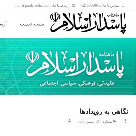
تماس با ما: 02166969953
ارتباط با ما: info[at]pasdareeslam.com
Skip
to
صفحه نخست
آرشی
content
نگاهى به رويدادها
شماره 314- بهمن 1386