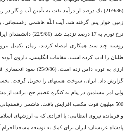
زمين خوار پس گرفته شد. آيت اللّه هاشمى رفسنجانى: وح
نرخ تورم به 17 درصد ن
طلبان را ادب كرده است. مقامات انگليسى: داروى آلوده 
ولى امر مسلمين در پيام به كنگره عظيم حج: برائت از 
500 ميليون فوت مكعب افزايش يافت. هاشمى رفسنجانى: 