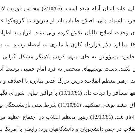
هرگز خطرى براى منطقه نيست. خاتمى: فضاى بين المللى عليه ايران آرام شد
3) عضو شوراى مركزى حزب اعتماد ملى: اصلاح طلبان بايد از سرنوشت گروهك‏ها
يكا شرط داريم. (4/10/86) كروبى: براى وحدت اصلاح طلبان تلاش كردم ولى نشد. ايران به 
درباره لغو قرارداد الجزاير واكنش نشان داد. (5/10/86) 16 ميليارد دلار قرارداد گازى با مالزى به امضاء 
جلس: مسؤولين به جاى متهم كردن يكديگر مشكل گرانى را
راموش نكنيد. دست نوشته‏هاى منحصر به فرد امام خمينى توسط آي
رهبر معظم انقلاب: درس بزرگ غدير مبارزه با اختلاف و ت
(9/10/86) در فرودگاه سبزوار، هوشيارى و مراقبت جان ده‏ها مسافر را نجات داد. (10/10/86) 
تهران رايانه‏اى شد. سخنگوى وزارت خارجه: از عرامت عراق چشم پوشى نمى‏كنيم. (10/86
كاركنان دولت حذف شد. سفر رهبر انقلاب به استان يزد آغاز شد. (12/10/86) رهبر معظم انقلاب در 
 نامزدهاى درد آشنا است. (13/10/86) رهبر انقلاب در جمع دانشجويان و دانشگاهيان يزد: رابطه با 