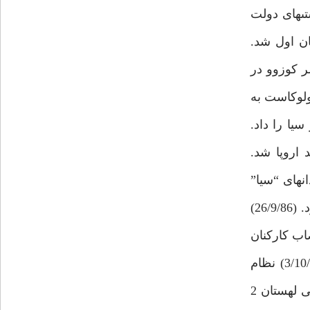
: خطاها و كاستى‏هاى دولت
زندانى در جهان اول شد.
روسيه و ناتو بر سر كوزوو در
ولوكاست به
ر سيا را داد.
ن اساسى واحد اروپا شد.
انهاى “سيا”
متوقف شود. (25/9/86) در اعتراض به استقرار سپر موشكى در لهستان، روسيه، آمريكا را تهديد به حمله موشكى كرد. (26/9/86)
ايس است. (27/9/86) كاسترو: من مى‏روم تا جوان ترها بيايند. (28/9/86) اعتصاب كاركنان
ايرفرانس 4 ميليون مسافر را سرگردان كرد. (2/10/86) سرخپوستان 6 ايالت، خواستار استقلال از آمريكا شدند. (3/10/86) نظام
سلطنتى در نپال برچيده مى‏شود. (4/10/86) مذاكرات پنهانى انگليس با سران طالبان افشا شد. (6/10/86) انتخابات پارلمانى لهستان 2