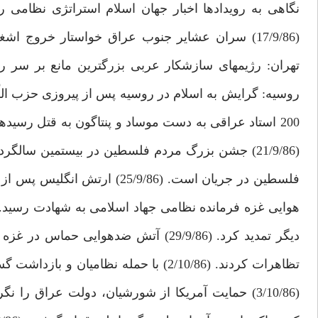
نگاهى به رويدادها اخبار جهان اسلام‏ استراتژى نظامى
(17/9/86) سران عشاير جنوب عراق خواستار خروج 
(21/9/86) جشن بزرگ مردم فلسطين در بيستمين سال
تظاهرات كردند. (2/10/86) با حمله نظ