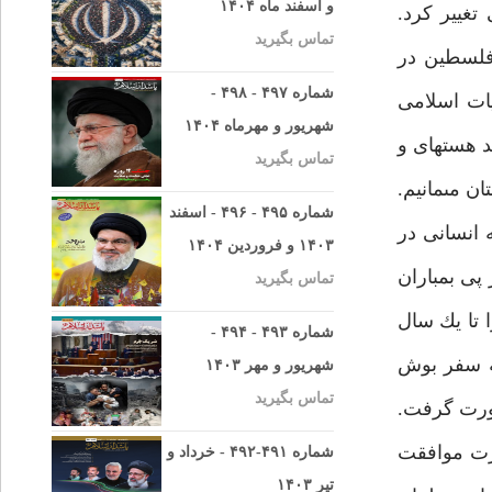
و اسفند ماه ۱۴۰۴
تغيير كرد.
تماس بگیرید
 فلسطين در
شماره ۴۹۷ - ۴۹۸ -
ين هستند. (19/9/86) رئيس مركز الهيات اسلامى
شهریور و مهرماه ۱۴۰۴
زب اللّه رونق گرفت. يك روزنامه چاپ بغداد فاش كرد، 350 دانشمند هسته‏اى و
تماس بگیرید
نگليس: تا 10 سال ديگر در افغانستان مى‏مانيم.
شماره ۴۹۵ - ۴۹۶ - اسفند
 انسانى در
۱۴۰۳ و فروردین ۱۴۰۴
25) ارتش انگليس پس از چهار سال اشغال دست خالى بصره را ترك كرد. (26/9/86) در پى بمباران
تماس بگیرید
 در عراق را تا يك سال
شماره ۴۹۳ - ۴۹۴ -
(1/10/86) مردم بحرين در آستانه سفر بوش
شهریور و مهر ۱۴۰۳
تماس بگیرید
ه صورت گرفت.
ه در كابينه اولمرت موافقت
شماره ۴۹۱-۴۹۲ - خرداد و
تیر ۱۴۰۳