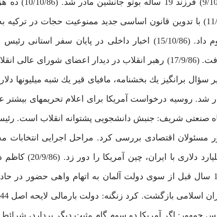
كرد. پاكستان در آستانه يك جنگ داخلى قرار گر
عليه برنامه موهن تلويزيون آلمان تظاهرات كردند. (11/10/86) با تدوين قانون اساسى جديد ممنوعيت حجات د
مصوبه دولت براى پيشبرد و آبادانى استان ايلام صورت گرفت. (17/9/86) رهبر انقلاب در ديدار اعضاى شو
ل برانگيز يك بخشنامه، مافياى قير يك شبه ميليون‏ها دلار 
. روسيه درخواست آمريكا براى اعلام تحريم‏هاى بيشتر علي
يان دانشگاه صنعتى شريف: جنبش دانشجويى پشتوانه انقلاب است. رئ
اى حضور مسئولان اقتصادى بررسى كرد. مراحل اجرايى انتخابات
آغاز شد. (19/9/86) رسانه‏هاى جهانى: امضاى قرارداد 2 م
دستگاه قضايى آلمان افشاگرى مى‏كنم. كاظم دارابى كه 15 سال قبل از سوى دولت آلمان به اتهام واهى حضو
 جمهور: اگر آمريكا دو سوم گام مثبت ديگر بردارد، شرائط تغي