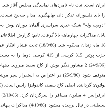
پايان مذاكرات چهارماهه بالا گرفت. تايم: گزارش اطلاع
18 ماه زندان محكوم شد. (/86
(24/9/86) 2 مشاور ديگر بوش از كاخ سفيد مى‏رون