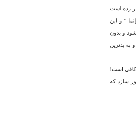
هر زده است
ما ” و اين
شود و بدون
 به بدترين
م كافى است!
ور سازد كه