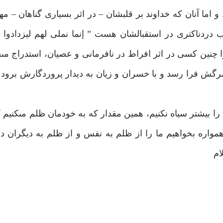
و اما آنان كه خداوند بر قلبشان – در اثر بسيارى گناهان – م
ب دردناكترى در استقبالشان هست ” إنما نملى لهم ليزدادوا إث
ا چنين كسى در اثر افراط در نافرمانى و عصيان، استدراج مى‏
رگش فرا رسد و با خسران و زيان به ديدار پروردگارش برود و
د را بيشتر سياه نكنيم، همين مقدار كه به خودمان ظلم مى‏كني
همواره بخواهيم ما را از ظلم به نفس و از ظلم به ديگران د
م‏