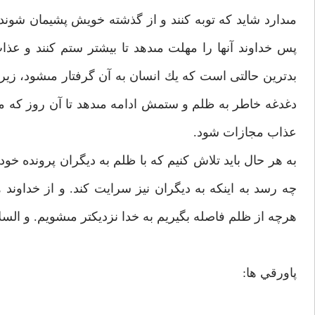
مى‏دارد شايد كه توبه كنند و از گذشته خويش پشيمان شوند 
پس خداوند آنها را مهلت مى‏دهد تا بيشتر ستم كنند و عذا
بدترين حالتى است كه يك انسان به آن گرفتار مى‏شود، زير
دغدغه خاطر به ظلم و ستمش ادامه مى‏دهد تا آن روز كه م
عذاب مجازات شود.
به هر حال بايد تلاش كنيم كه با ظلم به ديگران پرونده خو
چه رسد به اينكه به ديگران نيز سرايت كند. و از خداوند 
هرچه از ظلم فاصله بگيريم به خدا نزديكتر مى‏شويم. و السلا
پاورقي ها: