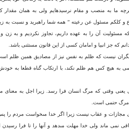
ه ما به منصب و مقام نرسيده‏ايم ولى به همان مقدار ك
راع و كلكم مسئول عن رعيته ” همه شما راهبريد و نسبت به زير
ه مسئوليت آن را به عهده داريم، تجاوز نكرديم و به زن و
دانم كه جز انبيا و امامان كسى از اين قانون مستثنى باشد.
 ديگران نيست كه ظلم به نفس نيز از مصاديق همين ظلم اس
به هيچ كس هم ظلم نكند، با ارتكاب گناه قطعا به خودش
ى وقتى كه مرگ انسان فرا رسد. زيرا اجل به معناى 
 مرگ حتمى است.
اى مجازات و عقاب نيست زيرا اگر خدا مى‏خواست مردم را پس
قى نمى ماند ولى خدا مهلت مى‏دهد و آنها را تا فرا رسيدن 