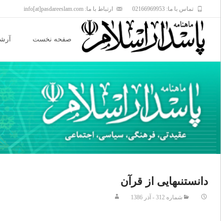
تماس با ما: 02166969953
ارتباط با ما: info[at]pasdareeslam.com
Skip
to
صفحه نخست
آرشی
content
دانستنى‏هايى از قرآن‏
شماره 312 - آذر 1386