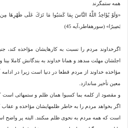
همه ستمگرند
«وَلَوْ يُؤَاخِذُ اللَّهُ النَّاسَ بِمَا كَسَبُوا مَا تَرَكَ عَلَى ظَهْرِهَا مِن دَاب
بَصِيرًا» (سوره‏فاطر،آيه 45)
اگرخداوند مردم را نسبت به كارهايشان مؤاخذه كند، جنبن
اجلشان مهلت مى‏دهد و همانا خداوند به بندگانش كاملا بينا و
مؤاخذه خداوند از مردم قطعا در دنيا است زيرا در ادامه 
معين تأخير مى‏اندازد.
و مقصود از كلمه بما كسبوا همان ظلم و ستمهائى است كه‏ك
اگر بخواهد مردم را به خاطر ظلمهايشان مؤاخذه و عقاب كن
است كه همه مردم به نحوى ظلم مى‏كنند. البته پر واضح اس