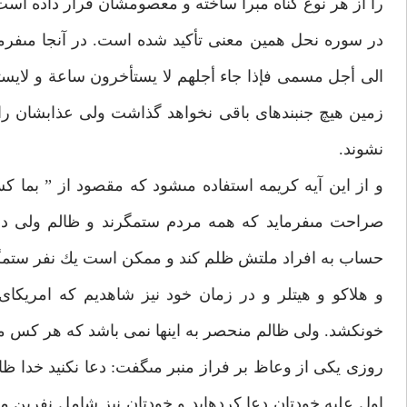
را از هر نوع گناه مبرا ساخته و معصومشان قرار داده اس
در سوره نحل همين معنى تأكيد شده است. در آنجا مى‏فرماي
الى أجل مسمى فإذا جاء أجلهم لا يستأخرون ساعة و لايست
زمين هيچ جنبنده‏اى باقى نخواهد گذاشت ولى عذابشان را
نشوند.
و از اين آيه كريمه استفاده مى‏شود كه مقصود از ” بما ك
صراحت مى‏فرمايد كه همه مردم ستمگرند و ظالم ولى د
حساب به افراد ملتش ظلم كند و ممكن است يك نفر ستمگر، 
و هلاكو و هيتلر و در زمان خود نيز شاهديم كه امريكاى
خون‏كشد. ولى ظالم منحصر به اينها نمى باشد كه هر كس 
روزى يكى از وعاظ بر فراز منبر مى‏گفت: دعا نكنيد خدا ظالم
اول عليه خودتان دعا كرده‏ايد و خودتان نيز شامل نفرين م