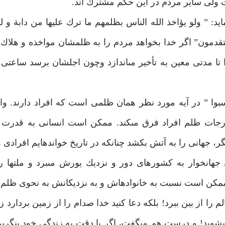
ت ولى ساير مردم در اين حكم مشترك اند.
د: ” ولو يؤاخذ الله الناس بظلمهم ما ترك عليها من دابة و 
قدمون” اگر خدا بخواهد مردم را به ظلمشان مواخذه و هلاك 
 تا مدتى معين به تأخير مى‏اندازد وچون اجلشان برسد ساعت
سبوا ” در آيه مورد نظر همان ظلمى است كه افراد دارند. وان
رجات ظلم افراد فرق مى‏كند. ممكن است انسانى به قدرت 
جهانى را به آتش بكشد چنانكه در تاريخ خوانده‏ايم افرادى 
 جهانخوار به كشورهاى دور و نزديك يورش مى‏برد و ملتها ر
ممكن است نسبت به خانواده‏اش و به نزديكانش به نحوى ظلم ك
 را از بين ببرد! بلكه دعا كنيد خدا صدام را از زمين بردارد ز
ى‏شويد! و درست هم مى‏گفت، اگر با دقت به زندگى خود بنگريم 