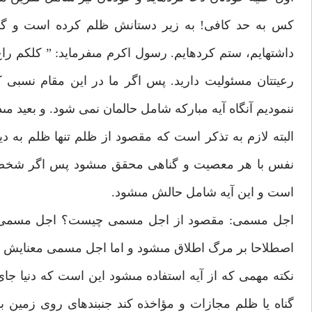
كس به حد كافى! به زير دستانش ظلم كرده است و گرچ
داشته‏ايم، ستم كرده‏ايم. رسول اكرم مى‏فرمايد: ” كلكم 
رعيتتان مسئوليت داريد. پس اگر ما در اين مقام نسبى ك
ننموديم آنگاه آيه مباركه شامل حالمان نمى شود. و بعيد مى‏
البته لازم به تذكر است كه مقصود از ظلم تنها ظلم به
نفس با هر معصيت و گناهى محقق مى‏شود پس اگر شخصى 
است و اين آيه شامل حالش مى‏شود.
اجل مسمى: مقصود از اجل مسمى چيست؟ اجل مسمى يعن
اصطلاحا بر مرگ اطلاق مى‏شود و اما اجل مسمى معنايش
نكته مهمى كه از آيه استفاده مى‏شود اين است كه دنيا ج
گناه يا ظلم مجازات و مؤاخذه كند جنبنده‏اى روى زمين با