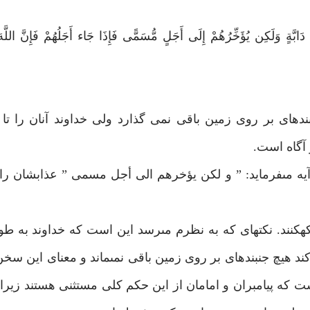
َّةٍ وَلَكِن يُؤَخِّرُهُمْ إِلَى أَجَلٍ مُّسَمًّى فَإِذَا جَاء أَجَلُهُمْ فَإِنَّ اللَّهَ 
ده‏اى بر روى زمين باقى نمى گذارد ولى خداوند آنان را تا
 آگاه است.
آيه مى‏فرمايد: ” و لكن يؤخرهم الى أجل مسمى ” عذابشان را
نند. نكته‏اى كه به نظرم مى‏رسد اين است كه خداوند به طور 
د هيچ جنبنده‏اى بر روى زمين باقى نمى‏ماند و معناى اين سخن
ت كه پيامبران و امامان از اين حكم كلى مستثنى هستند زيرا خ