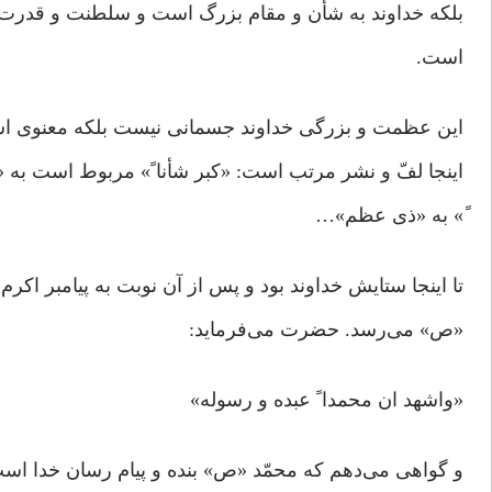
بلکه خداوند به شأن و مقام بزرگ است و سلطنت و قدرت
است.
این عظمت و بزرگی خداوند جسمانی نیست بلکه معنوی ا
اینجا لفّ و نشر مرتب است: «کبر شأنا ً» مربوط است به
ً» به «ذی عظم»…
تا اینجا ستایش خداوند بود و پس از آن نوبت به پیامبر اکرم
«ص» می‌رسد. حضرت می‌فرماید:
«واشهد ان محمدا ً عبده و رسوله»
و گواهی می‌دهم که محمّد «ص» بنده و پیام رسان خدا اس