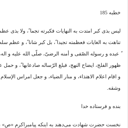
خطبه 185
لیس بذی کبر امتدت به النهایات فکبرته تجما ً، ولا بذی عظم
تناهت به الغایات فعظمته تجیدا ً، بل کبر شانا ً، و عظم سلطا
ً عبده و رسوله الصّفی و أمنه الرضیّ، صلّی الله علیه و ال
ظهور الفلج، ایضاح النهج، فبلغ الرّساله صادعابها ً، و حمل ع
و اقام اعلام الاهتذاء، و منار الضیاء، و جعل امراس الإسلام 
وشقه.
بنده و فرستاده خدا
نخست حضرت شهادت می‌دهند به اینکه پیامبراکرم «ص» بن