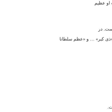
 او عظیم
ست. در
 «ذی کبر» … و «عظم سلطانا
ت.