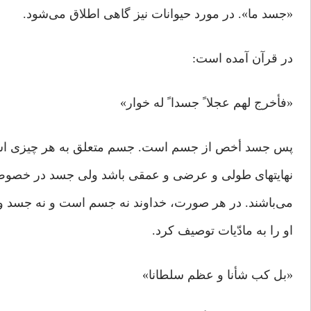
«جسد ما». در مورد حیوانات نیز گاهی اطلاق می‌شود.
در قرآن آمده است:
«فأخرج لهم عجلا ً جسدا ً له خوار»
پس جسد أخص از جسم است. جسم متعلق به هر چیزی اس
نهایتهای طولی و عرضی و عمقی باشد ولی جسد در خصوص
می‌باشند. در هر صورت، خداوند نه جسم است و نه جسد و اص
او را به مادّیات توصیف کرد.
«بل کب شأنا و عظم سلطانا»