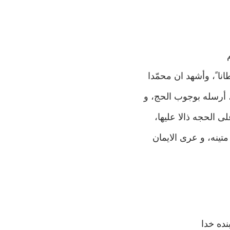
نا ً، وأشهد ان محمّدا
ه، أرسله بوجوب الحج، و
لی الحجه ذالا علیها،
متینه، و عری الایمان
ده خدا