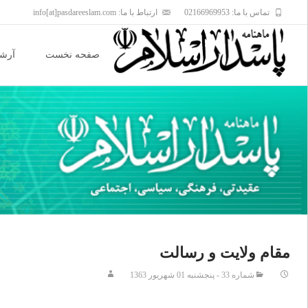
تماس با ما: 02166969953
ارتباط با ما: info[at]pasdareeslam.com
Skip
to
صفحه نخست
آرشی
content
مقام ولایت و رسالت
شماره 33 - پنجشنبه 01 شهريور 1363