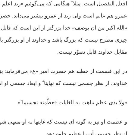
افعل التفضیل است. مثلا ً هنگامی که می‌گوئیم «زید اعل
عمرو هم عالم است ولی زید از عمرو بیشتر می‌داند. حضرت
«الله اکبر من ان یوصف» خدا بزرگتر از این است که قابل ت
چیزی مطرح نیست که بزرگ باشد و خداوند از او بزرگتر باش
مقابل خداوند قابل تصوّر نیست.
در این قسمت از خطبه هم حضرت امیر «ع» می‌فرماید: ب
خداوند، از نظر جسمی نیست که نهایتا ً و ابعاد جسمی او ام
«ولا بذی عظم تناهت به الغایات فعظّمته تجسیما ً»
و عظمت او نیز به گونه ای نیست که غایتها به او منتهی شو
از نظر جسمی آن را عظیم جلوه دهد.