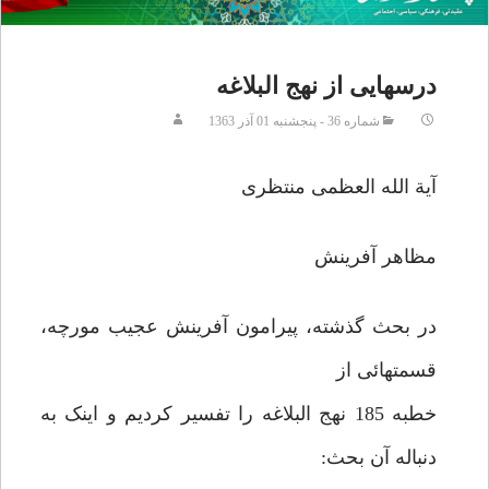
درسهایی از نهج البلاغه
شماره 36 - پنجشنبه 01 آذر 1363
آیة الله العظمی منتظری
مظاهر آفرینش
در بحث گذشته، پیرامون آفرینش عجیب مورچه،
قسمتهائی از
خطبه 185 نهج البلاغه را تفسیر کردیم و اینک به
دنباله آن بحث: