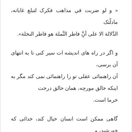
« و لو ضربت في مذاهب فکرک لتبلغ غایاته،
مادلّتک
الدَّلالة الا علی أنَِّ فاطر النَّملة هو فاطر النخلة».
و اگر در راه های اندیشه ات سیر کنی تا به انتهای
آن برسی،
آن راهنمائی عقلی تو را راهنمائی نمی کند مگر به
اینکه خالق مورچه، همان خالق درخت
خرما است.
گاهی ممکن است انسان خیال کند، خدائی که
خورشید، و