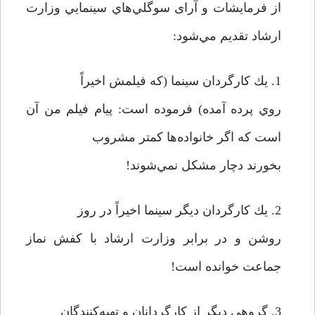
از فرمايشات و آرای سوگلي‌هاي سينمايي وزارت
ارشاد تقديم مي‌شود:
1. يك كارگردان سينما (كه فيلمش اخيراً
روي پرده آمده) فرموده است: پيام فيلم من آن
است كه اگر خانواده‌ها كمتر مشروب
بخورند دچار مشكل نمي‌شوند!
2. يك كارگردان ديگر سينما اخيراً در روز
روشن و در برابر وزارت ارشاد با كفش نماز
جماعت خوانده است!
3. گروهي ديگر از كارگردانان و تهيه‌كنندگان