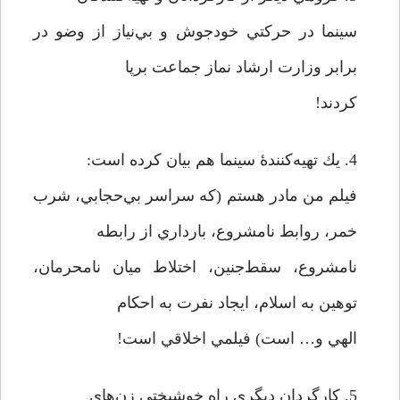
سينما در حركتي خودجوش و بي‌نياز از وضو در
برابر وزارت ارشاد نماز جماعت برپا
كردند!
4. يك تهيه‌كنندۀ سينما هم بيان کرده است:
فيلم من مادر هستم (كه سراسر بي‌حجابي، شرب
خمر، روابط نامشروع، بارداري از رابطه
نامشروع، سقط‌جنين، اختلاط ميان نامحرمان،
توهين به اسلام، ايجاد نفرت به احكام
الهي و… است) فيلمي اخلاقي است!
5. كارگردان ديگري راه خوشبختي زن‌هاي