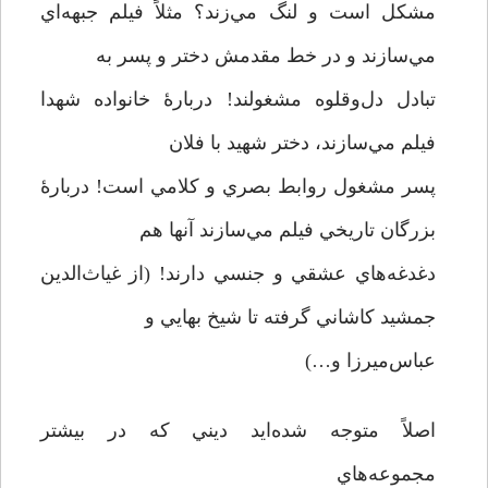
مشكل است و لنگ مي‌زند؟ مثلاً فيلم جبهه‌اي
مي‌سازند و در خط مقدمش دختر و پسر به
تبادل دل‌و‌قلوه مشغولند! دربارۀ خانواده شهدا
فيلم مي‌سازند، دختر شهيد با فلان
پسر مشغول روابط بصري و كلامي است! دربارۀ
بزرگان تاريخي فيلم مي‌سازند آنها هم
دغدغه‌هاي عشقي و جنسي دارند! (از غياث‌الدين
جمشيد كاشاني گرفته تا شيخ بهايي و
عباس‌ميرزا و…)
اصلاً متوجه شده‌ايد ديني كه در بيشتر
مجموعه‌هاي