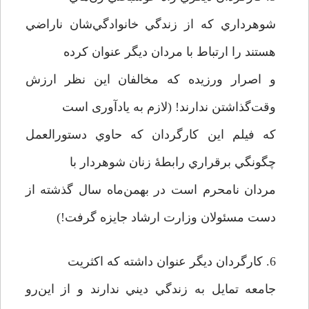
شوهرداري كه از زندگي خانوادگي‌شان ناراضي
هستند را ارتباط با مردان ديگر عنوان كرده
و اصرار ورزيده كه مخالفان اين نظر ارزش
وقت‌گذاشتن ندارند! (لازم به یاد‌آوری است
كه فيلم اين كارگردان كه حاوي دستورالعمل
چگونگي برقراري رابطۀ زنان شوهردار با
مردان نامحرم است در بهمن‌ماه سال گذشته از
دست مسئولان وزارت ارشاد جايزه گرفت!)
6. كارگردان ديگر عنوان داشته كه اكثريت
جامعه تمايل به زندگي ديني ندارند و از این‌رو