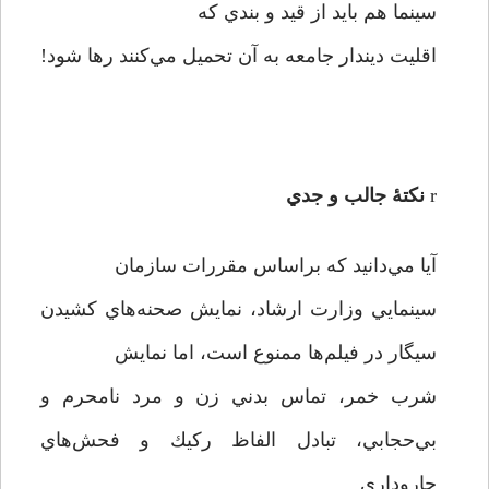
سينما هم بايد از قيد و بندي كه
اقليت ديندار جامعه به آن تحميل مي‌كنند رها شود!
r
نكتۀ جالب و جدي
آيا مي‌دانيد كه براساس مقررات سازمان
سينمايي وزارت ارشاد، نمايش صحنه‌هاي كشيدن
سيگار در فيلم‌ها ممنوع است، اما نمايش
شرب خمر، تماس بدني زن و مرد نامحرم و
بي‌حجابي، تبادل الفاظ ركيك و فحش‌هاي
چاروداري