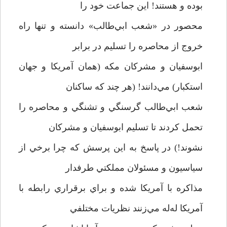
بوده و هستند! اين جماعت خود را
محصور در «شعب ابي‌طالب» دانسته و تنها راه
خروج از محاصره را تسليم در برابر
ابوسفيان و مشركان مكه (همان آمريكا و جهان
استكبار) مي‌دانند! (هر چند كه ساكنان
شعب ابي‌طالب گرسنگي و تشنگي و محاصره را
تحمل كردند تا تسليم ابوسفيان و مشركان
نشوند!) در پاسخ به اين پرسش كه چرا برخي از
سياسيون و مسئولان مملكتي طرفدار
مذاكره با آمريكا شده و براي برقراري رابطه با
آمريكا له‌له مي‌زنند نظريات مختلفي