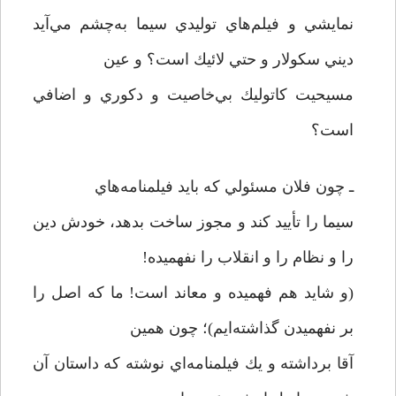
نمايشي و فيلم‌هاي توليدي سيما به‌چشم مي‌آيد
ديني سكولار و حتي لائيك است؟ و عين
مسيحيت كاتوليك بي‌خاصيت و دكوري و اضافي
است؟
ـ چون فلان مسئولي كه بايد فيلمنامه‌هاي
سيما را تأييد كند و مجوز ساخت بدهد، خودش دين
را و نظام را و انقلاب را نفهميده!
(و شايد هم فهميده و معاند است! ما كه اصل را
بر نفهميدن گذاشته‌ايم)؛ چون همين
آقا برداشته و يك فيلمنامه‌اي نوشته كه داستان آن