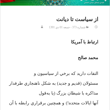
از سياست تا ديانت
شماره 373 - جمعه 01 دي 1391
ارتباط با آمريكا
محمد صالح
التفات داريد كه برخي از سياسيون و
مسئولان (قديم و جديد) به شكل ناهنجاري طرفدار
مذاكره با شيطان بزرگ (يا به‌قول
آنها ايالات متحده!) و همچنین برقراري رابطه با آن