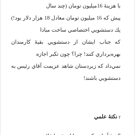
با هزينۀ 16‌ميليون تومان (چند سال
پيش كه 16 ميليون تومان معادل 18 هزار دلار بود!)
يك دستشويي اختصاصي ساخت مبادا
كه جناب ايشان از دستشويي بقیۀ كارمندان
بهره‌برداري كنند! چرا؟ چون تكبر اجازه
نمي‌داد كه زيردستان شاهد عزيمت آقاي رئيس به
دستشويي باشند!
r
نكتۀ علمي