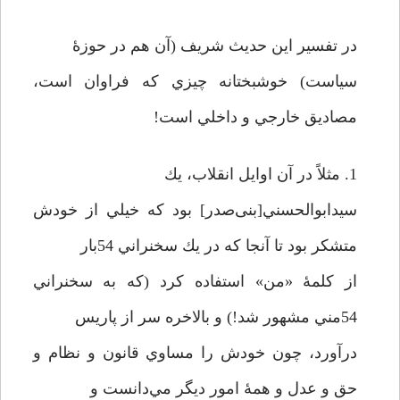
در تفسير اين حديث شريف (آن هم در حوزۀ
سياست) خوشبختانه چيزي كه فراوان است،
مصاديق خارجي و داخلي است!
1. مثلاً در آن اوايل انقلاب، يك
سيدابوالحسني[بنی‌صدر] بود كه خيلي از خودش
متشكر بود تا آنجا كه در يك سخنراني 54‌بار
از كلمۀ «من» استفاده كرد (كه به سخنراني
54‌مني مشهور شد!) و بالاخره سر از پاريس
درآورد، چون خودش را مساوي قانون و نظام و
حق و عدل و همۀ امور ديگر مي‌دانست و