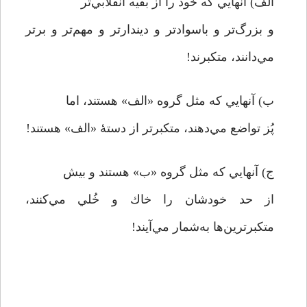
الف) آنهايي كه خود را از بقيه انقلابي‌تر
و بزرگ‌تر و باسوادتر و ديندارتر و مهم‌تر و برتر
مي‌دانند، متكبرند!
ب) آنهايي كه مثل گروه «الف» هستند، اما
پُز تواضع مي‌دهند،‌ متكبرتر از دستۀ «الف» هستند!
ج) آنهايي كه مثل گروه «ب» هستند و بيش
از حد خودشان را خاك و خُلي مي‌كنند،
متكبرترين‌ها به‌شمار مي‌آيند!