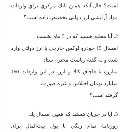
است؟ حال آنكه همين بانك مركزي براي واردات
مواد آرايشي ارز دولتي تخصيص داده است؟
2. آيا مطلع هستيد كه در 5 ماه نخست
امسال 15 خودرو لوكس خارجي با ارز دولتي وارد
شده و به گفتۀ رياست محترم ستاد
مبارزه با قاچاق كالا و ارز، در اين واردات 160
ميليارد تومان اختلاس و غيره صورت
گرفته است؟
3. آيا در جريان هستيد كه همين امسال يك
روزنامۀ تمام رنگي با پول بيت‌المال برای