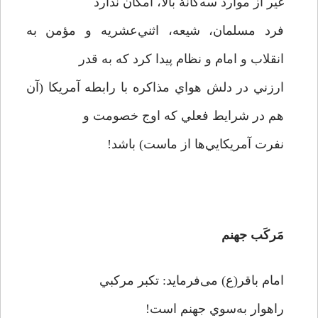
غير از موارد سه‌گانۀ بالا، امكان ندارد
فرد مسلمان، شيعه، اثني‌عشريه و مؤمن به
انقلاب و امام و نظام پيدا كرد كه به قدر
ارزني در دلش هواي مذاكره با رابطه آمريكا (آن
هم در شرايط فعلي كه اوج خصومت و
نفرت آمريكايي‌ها از ماست) باشد!
مَركَب جهنم
امام باقر(ع) می‌فرماید: تكبر مركبي
راهوار به‌سوي جهنم است!