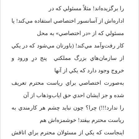
را برگزيده‌اند! مثلاً مسئولي كه در
اداره‌اش از آسانسور اختصاصي استفاده مي‌كند! يا
مسئولي كه از «در اختصاصي» به محل
كار رفت‌و‌آمد مي‌كند! (باورتان مي‌شود كه در يكي
از سازمان‌هاي بزرگ مملكتي پنج درِ ورود و
خروج وجود دارد كه يكي‌ از آنها
به‌صورت اختصاصي براي رياست محترم تعريف
شده و جز ايشان احدي حق اياب‌و‌ذهاب از آن
را ندارد!!!) چرا؟ چون نبايد چشم هر كارمندي به
رياست محترم بيفتد! خوشمزه‌اش هم
اينجاست كه يكي از مسئولان محترم براي اتاقش