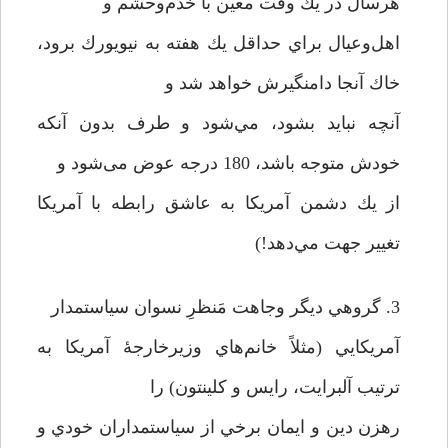
هرسال در يك وقت معین با خَدَم‌و‌حشم و
اهل‌و‌عيال براي حداقل يك هفته به نيويورك برود،
خاك آنجا دامنگيرش خواهد شد و
آنچه نبايد بشود، مي‌شود و طرف بدون آنكه
خودش متوجه باشد، 180 درجه عوض می‌شود و
از يك دشمن آمريكا به عاشق رابطه با آمريكا
تغيير جهت مي‌دهد!)
3. گروهي ديگر وجاهت مَنظرِ نسوان سياستمدار
آمريكايي (مثلاً خانم‌هاي وزيرخارجۀ آمريكا به
ترتيب آلبرايت، رايس و كلينتون) را
رهزن دين و ايمان برخي از سياستمداران خودي و