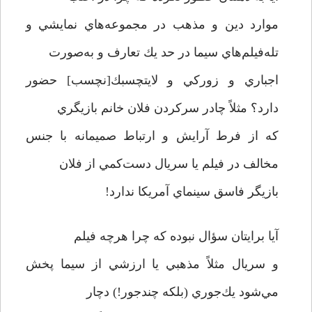
موارد دين و مذهب در مجموعه‌هاي نمايشي و
تله‌فيلم‌هاي سيما در حد يك تعارف و به‌صورت
اجباري و زوركي و لايتچسبك[نچسب] حضور
دارد؟ مثلاً چادر سر‌كردن فلان خانم بازيگري
كه از فرط آرايش و ارتباط صميمانه با جنس
مخالف در فيلم يا سريال دست‌كمي از فلان
بازيگر فاسق سينماي آمريكا ندارد!
آيا برايتان سؤال نبوده كه چرا هرچه فيلم
و سريال مثلاً مذهبي يا ارزشي از سيما پخش
مي‌شود يك‌جوري (بلكه چند‌جور!) دچار