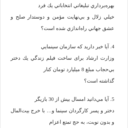
بهره‌برداري تبليغاتي انتخاباتي يك فرد
خيلي زلال و بي‌نهايت مؤمن و دوستدار صلح و
عشق جهاني راه‌اندازي شده است؟
4. آيا خبر داريد كه سازمان سينمايي
وزارت ارشاد برای ساخت فيلم زندگي يك دختر
بي‌حجاب مبلغ 8 ميليارد تومان كنار
گذاشته است؟
5. آيا مي‌دانيد امسال بيش از 30 بازيگر
دختر و پسر كارگردان سينما و… با خرج بيت‌المال
و بدون نوبت، به حج تمتع اعزام