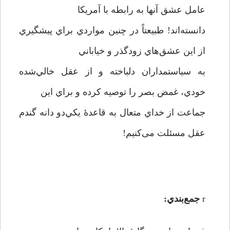
عامل عشق آنها به رابطه با آمريكا
دانسته‌اند! طبيعتاً در چنين مواردي براي پيشگيري
از اين عشق‌هاي زودگذر و خياباني
به سياستمداران دلباخته و از عقل خالي‌شده
خودي، غمض بصر را توصيه کرده و براي اين
جماعت از خداي متعال به قاعدۀ يكي‌دو دانه گندم
عقل مسئلت می‌کنیم!
r
جمع‌بندي: