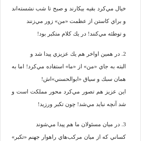
خيال مي‌كرد بقيه بيكارند و صبح تا شب نشسته‌اند
و براي كاستن از عظمت «من» زور مي‌زنند
و توطئه مي‌كنند! در يك كلام متكبر بود!
2. در همين اواخر هم يك عزيزي پيدا شد و
البته به جاي «من» از «ما» استفاده مي‌كرد! اما به
همان سبك و سياق «ابوالحسني»اش!
اين عزيز هم تصور مي‌كرد محور مملكت است و
شد آنچه نبايد مي‌شد! چون تكبر ورزيد!
3. در ميان مسئولان ما هم پيدا مي‌شوند
كساني كه از ميان مركب‌هاي راهوار جهنم «تكبر»