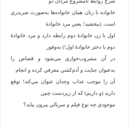
شرح روابط نامشروع مردان دو
خانواده با زنان همان خانواده‌ها به‌صورت ضربدري
است. (ببخشيد! يعني مرد خانوادۀ
اول با زن خانوادۀ دوم رابطه دارد و مرد خانوادۀ
دوم با دختر خانوادۀ اول!) به‌وفور
در آن مشروب‌خواري مي‌شود و قصاص را
به‌عنوان جنايت و آدم‌كشي معرفي كرده و انجام
آن را موجب عذاب وجدان عنوان مي‌كند! توقع
داريد (و داريم) كه از زيردست چنين
موجودي چه نوع فيلم و سريالي بيرون بيايد؟