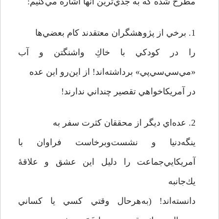
مطرح شده كه به جدي‌ترين آنها اشاره مي‌كنيم:
1. برخي از پژوهشگران معتقدند كام بعضي‌ها
را در كودكي با خاكِ واشنگتن و آب
«مي‌سي‌سي‌پي» برداشته‌اند! از این‌رو اين عده
در آمريكاخواهي تقصير چنداني ندارند!
2. عده‌اي ديگر از محققان كثرت سفر به
ينگه‌دنيا و نشست‌و‌برخاست فراوان با
آمريكايي‌جماعت را دليل اين عشق و علاقۀ
يك‌جانبه
دانسته‌اند! (به‌هر‌حال وقتي كسي يا كساني