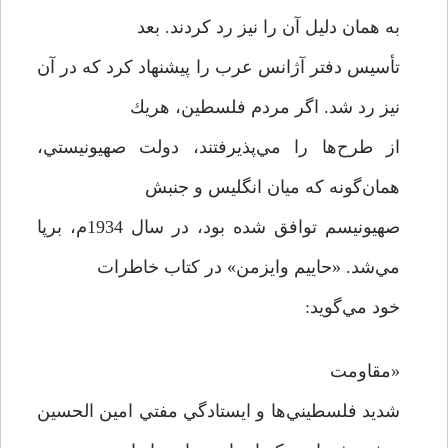
به همان دلیل آن را نيز رد كردند. بعد
تأسيس دفتر آژانس عرب را پيشنهاد كرد كه در آن
نيز رد شد. اگر مردم فلسطين، هريك
از طرح‌ها را مي‌پذيرفتند، دولت صهيونيستي،
همان‌گونه كه ميان انگليس و جنبش
صهيونيسم توافق شده بود، در سال 1934م، برپا
مي‌شد. «حاييم وايزمن» در كتاب خاطرات
خود مي‌گويد:
«مقاومت
شديد فلسطيني‌ها و ايستادگي مفتي امين الحسين