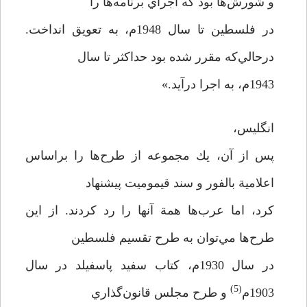
و شورش‌ها بود كه اجراي برنامه‌ها را
در فلسطين تا سال 1948م، به تعويق انداخت.
در‌حالي‌كه مقرر شده بود حداكثر تا سال
1943م، به اجرا درآيد.»
انگليس،
پس از آن، يك مجموعه از طرح‌ها را براساس
اعلامية بالفور و سند قيموميت پيشنهاد
كرد، اما عرب‌ها همة آنها را رد كردند. از اين
طرح‌ها مي‌توان به طرح تقسيم فلسطين
در سال 1930م، كتاب سفيد پاسفيلد در سال
(5)
1903م
و طرح مجلس قانون‌گذاري