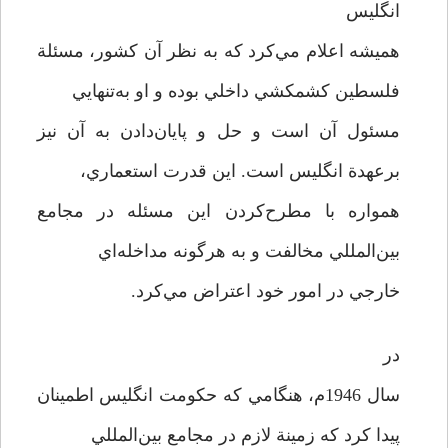
انگليس
هميشه اعلام مي‌كرد كه به نظر آن كشور، مسئلة
فلسطين كشمكشي داخلي بوده و او به‌تنهايي
مسئول آن است و حل و پايان‌دادن به آن نيز
برعهدة انگليس است. اين قدرت استعماري،
همواره با مطرح‌كردن اين مسئله در مجامع
بين‌المللي مخالفت و به هرگونه مداخله‌اي
خارجي در امور خود اعتراض مي‌كرد.
در
سال 1946‌م، هنگامي كه حكومت انگليس اطمينان
پيدا كرد كه زمينة لازم در مجامع بين‌المللي