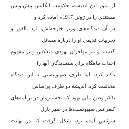
از تبلور اين انديشه، حكومت انگليس پيش‌نويس
مستندي را در ژوئن 1917‌م آماده كرد و
در آن ديدگاه‌هاي وزير خارجه‌اش، لرد بالفور و
تجربيات قديمي او را دربارة مسائل
گذشته و نيز مهاجران يهودي منعكس و بر مفهوم
احداث پناهگاه براي ستمديدگان آنها را
تأكيد كرد، اما طرف صهيونيستي با اين ديدگاه
مخالفت كرد. انديشة دو طرف براساس
تفكر وطن ملي يهود كه نخستین‌بار در برنامه‌هاي
كنفرانس صهيونست‌ها در شهر بازل
سوئيس آمده بود، شكل گرفت كه در نهايت