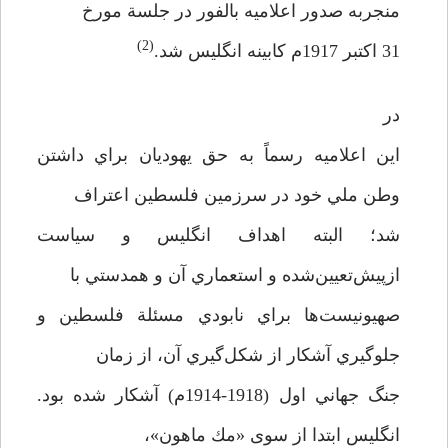
منجر‌به صدور اعلاميه بالفور در جلسة مورخ
(2)
31 اكتبر 1917م كابينه انگليس شد.
در
اين اعلاميه رسماً به حق يهوديان براي داشتن
وطن ملي خود در سرزمين فلسطين اعتراف
شد؛ البته اهداف انگليس و سياست
از‌پيش‌تعيين‌شده و استعماري آن و همدستي با
صهيونيست‌ها براي نابودي مسئلة فلسطين و
جلوگيري آشكار از شكل‌گيري آن، از زمان
جنگ جهاني اول (1918-1914م) آشكار شده بود.
انگليس ابتدا از سوی «مك ماهون»،