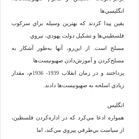
انگليسي‌ها
يقين پيدا كردند كه بهترين وسيله براي سركوب
فلسطيني‌ها و تشكيل دولت يهودي، نيروي
مسلح است. از اين‌رو، آنها به‌طور آشكار به
مسلح‌كردن و آموزش‌دادن صهيونيست‌ها
پرداختند و در زمان انقلاب 1939- 1936م، مقدار
زيادي اسلحه به صهيونيست‌ها دادند.
انگليس
همواره ادعا مي‌كرد كه در اداره‌كردن فلسطين،
از سياست بي‌طرفي پيروي مي‌كند، اما