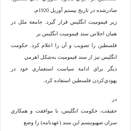
صادر‌شده در تاريخ بيستم آوريل 1920م،
زير قيموميت انگليس قرار گيرد. جامعة ملل در
همان اجلاس سند قيموميت انگليس بر
فلسطين را تصويب و آن را اعلام كرد. حكومت
انگليس نيز از سند قيموميت به‌شکل اهرمي
ديگر براي ادامة سياست استعماري خود در
يهودي‌كردن فلسطين استفاده كرد.
در
حقيقت، حكومت انگليس، با موافقت و همكاري
سران صهيونيسم اين سند (عهدنامه) را وضع