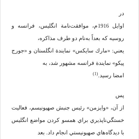
در
اوايل 1916م، موافقت‌نامة انگليس، فرانسه و
روسيه كه بعداً به‌نام دو طرف مذاكره،
يعني: «مارك سايكس» نمايندة انگلستان و «جورج
پيكو» نمايندة فرانسه مشهور شد، به
(1)
امضا رسيد.
پس
از آن، «وايزمن» رئيس جنبش صهيونيسم، فعاليت
خستگي‌ناپذيري براي همسو كردن مواضع انگليس
با ديدگاه‌هاي صهيونيستي انجام داد. بعد