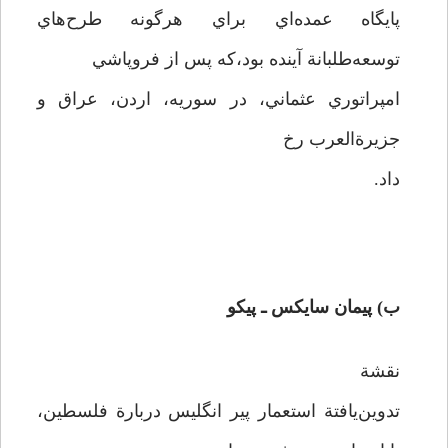
پايگاه عمده‌اي براي هرگونه طرح‌هاي
توسعه‌طلبانة آينده بود،كه پس از فروپاشي
امپراتوري عثماني، در سوريه، اردن، عراق و
جزيرة‌العرب رخ
داد.
ب) پيمان سايكس ـ پيكو
نقشة
تدوين‌يافتة استعمار پير انگليس دربارة فلسطين،