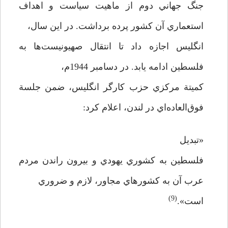
جنگ جهاني دوم از ماهيت سياست و اهداف
استعماري آن كشور پرده برداشت. در اين سال،
انگليس اجازه داد تا انتقال صهيونيست‌ها به
فلسطين ادامه يابد. در دسامبر 1944م،
كميتة مركزي حزب كارگر انگليس، ضمن جلسة
فوق‌العاده‌اي در لندن، اعلام كرد:
«تبديل
فلسطين به كشوري يهودي و بيرون راندن مردم
عرب آن به كشورهاي مجاور، لازم و ضروري
(9)
است».