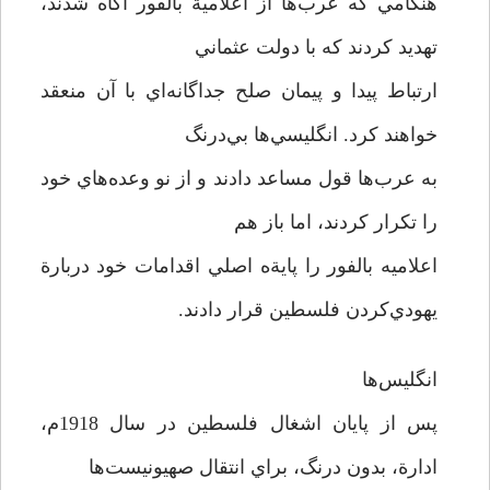
هنگامي كه عرب‌ها از اعلامية بالفور آگاه شدند،
تهديد كردند كه با دولت عثماني
ارتباط پيدا و پيمان صلح جداگانه‌اي با آن منعقد
خواهند كرد. انگليسي‌ها بي‌درنگ
به عرب‌ها قول مساعد دادند و از نو وعده‌هاي خود
را تكرار كردند، اما باز هم
اعلاميه بالفور را پايةه اصلي اقدامات خود دربارة
يهودي‌كردن فلسطين قرار دادند.
انگليس‌ها
پس از پايان اشغال فلسطين در سال 1918م،
ادارة، بدون درنگ، براي انتقال صهيونيست‌ها