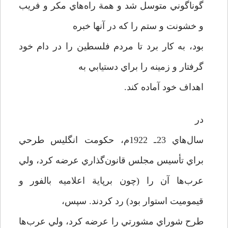
گوناگوني متوسل شد و همة راه‌هاي مكر و فريب
و خشونت و ستم را كه در آنها خبره
بود، به كار برد تا مردم فلسطين را در دام خود
گرفتار و زمينه را براي دستيابي به
اهداف خود آماده كند.
در
سال‌هاي 23ـ 1922م، حكومت انگليس طرحي
براي تأسيس مجلس قانون‌گذاري عرضه كرد، ولي
عرب‌ها آن را (چون برپاية اعلاميه بالفور و
قيموميت استوار بود) رد كردند. سپس،
طرح شوراي مشورتي را عرضه كرد، ولي عرب‌ها