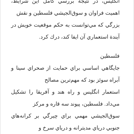
انگليس، در نتيجة بررسي كامل اين شرايط،
اهميت فراوان و سوق‌الجيشي فلسطين و نقش
بزرگي كه مي‌توانست به حكم موقعيت خويش در
آيندة استعماري آن ايفا كند، درك كرد.
فلسطين
جايگاهي اساسي براي حمايت از صحراي سينا و
آبراه سوئز بود كه مهم‌ترين مصالح
استعمار انگليس و راه هند و آفريقا را تشكيل
مي‌داد. فلسطين، پيوند سه قاره و مركز
سوق‌الجيشي مهمي براي چيرگي بر كرانه‌هاي
جنوبي درياي مديترانه و درياي سرخ و