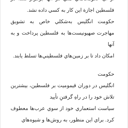
فلسطين اجازة اين كار به كسي داده نشد.
حكومت انگليس به‌شكلي خاص به تشويق
مهاجرت صهيونيست‌ها به فلسطين پرداخت و به
آنها
امكان داد تا بر زمين‌هاي فلسطيني‌ها تسلط يابند.
حكومت
انگليس در دوران قيموميت بر فلسطين، بيشترين
تلاش خود را در راهِ گرفتنِ تأييد
سياست استعماري خود از سوي عرب‌ها معطوف
كرد. براي اين منظور، به روش‌ها و شيوه‌هاي