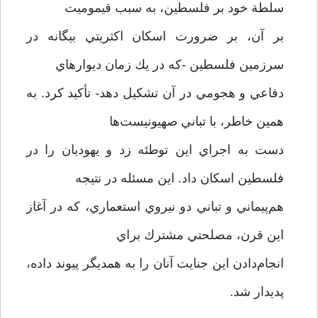
سلطة خود بر فلسطين، به سبب قيموميت
بر آن، بر ضرورت اسكان اكثريتي بيگانه در
سرزمين فلسطين -كه در يك زمان ديوارهاي
دفاعي و هجومي در آن تشكيل دهد- تأكيد كرد. به
همین خاطر، با تباني صهيونيست‌ها
دست به اجراي اين توطئه زد و يهوديان را در
فلسطين اسكان داد. اين مسئله در نتيجه
هم‌پيماني و تباني دو نيروي استعماري، كه در آغاز
اين قرن، مصلحتي مشترك براي
انجام‌دادن اين جنايت آنان را به همديگر پيوند داده،
پديدار شد.