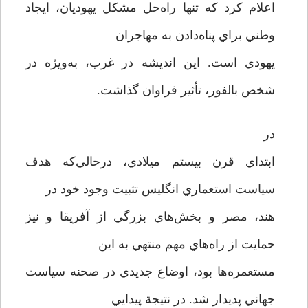
اعلام كرد كه تنها راه‌حل مشكل يهوديان، ايجاد
وطني براي پناه‌دادن به مهاجران
يهودي است. اين انديشه در غرب، به‌ويژه در
شخص بالفور، تأثير فراوان گذاشت.
در
ابتداي قرن بيستم ميلادي، در‌حالي‌كه هدف
سياست استعماري انگليس تثبيت وجود خود در
هند، مصر و بخش‌هاي بزرگي از آفريقا و نيز
حمايت از راه‌هاي مهم منتهي به اين
مستعمره‌ها بود، اوضاع جديدي در صحنه سياست
جهاني پديدار شد. در نتيجة پيدايي