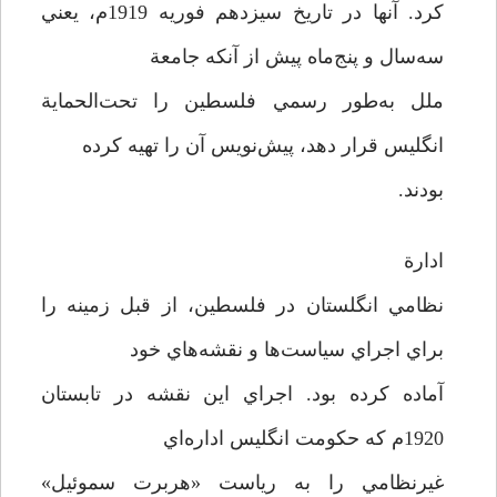
كرد. آنها در تاريخ سيزدهم فوريه 1919م، يعني
سه‌سال و پنج‌ماه پيش از آنكه جامعة
ملل به‌طور رسمي فلسطين را تحت‌الحماية
انگليس قرار دهد، پيش‌نويس آن را تهيه كرده
بودند.
ادارة
نظامي انگلستان در فلسطين، از قبل زمينه را
براي اجراي سياست‌ها و نقشه‌هاي خود
آماده كرده بود. اجراي اين نقشه در تابستان
1920م كه حكومت انگليس اداره‌اي
غيرنظامي را به رياست «هربرت سموئيل»