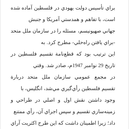
براي تأسيس دولت يهودي در فلسطين آماده شده
است، با تفاهم و همدستي آمريكا و جنبش
جهاني صهيونيسم، مسئله را در سازمان ملل متحد
-براي يافتن راه‌حلي- مطرح كرد. به
اين ترتيب بود كه قطع‌نامة تقسيم فلسطين در
تاريخ 29 نوامبر 1947م، صادر شد. وقتي
در مجمع عمومي سازمان ملل متحد دربارة
تقسيم فلسطين رأي‌گيري مي‌شد، انگليس، با
وجود داشتن نقش اول و اصلي در طراحي و
زمينه‌سازي تقسيم و سپس اجراي آن، رأي ممتنع
داد؛ زيرا اطمينان داشت كه اين طرح اكثريت آراي