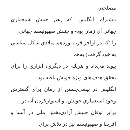
مصلحتي
مشترك، انگليس -كه رهبر جنبش استعماري
جهاني آن زمان بود- و جنبش صهيونيسم جهاني
را (كه در اواخر قرن نوزدهم ميلادي شكل سياسي
به خود گرفت) به‌هم
پيوند مي‌داد و هريك، در ديگري، ابزاري را براي
تحقق هدف‌هاي ويژة خويش يافته بود.
انگليس در پيشي‌جستن از زمان براي گسترش
وجود استعماري خويش، و استوار‌كردن آن در
برابر توفان جنبش آزادي‌بخش ملي در آسيا و
آفريقا و صهيونيسم نيز در تلاش براي