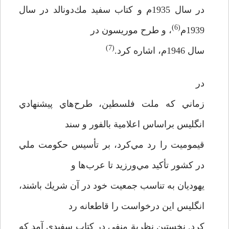
در سال 1935م و كتاب سفيد مك‌دونالد در سال
(6)
1939م
، و طرح موريسون در
(7)
سال 1946م، اشاره كرد.
در
زماني كه ملت فلسطين، طرح‌هاي پيشنهادي
انگليس براساس اعلامية بالفور و سند
قيموميت را رد مي‌كرد، بر تأسيس حكومت ملي
در كشور تأكيد مي‌ورزيد تا عرب‌ها و
يهوديان به تناسب جمعيت خود در آن شريك باشند،
انگليس اين درخواست را قاطعانه رد
كرد. نخستين نظرية منفي در كتاب سفيدي آمد كه