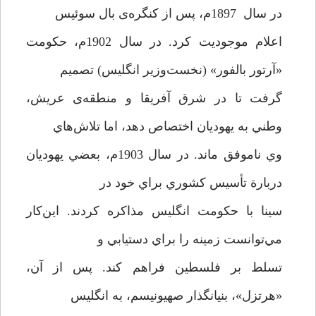
در سال 1897‌م، پس از كنگره‌ی بال سوئيس
اعلام موجوديت كرد. در سال 1902م، حكومت
«آرتور بالفور» (نخست‌وزير انگليس) تصميم
گرفت تا در شرق آفريقا و منطقه‌ی عريش،
وطني به يهوديان اختصاص دهد، اما تلاش‌هاي
وي ناموفق ماند. در سال 1903‌م، بعضي يهوديان
دربارة‌ تأسيس كشوري براي خود در
سينا با حكومت انگليس مذاكره كردند. اين‌كار
مي‌توانست زمينه را براي دستيابي و
تسلط بر فلسطين فراهم كند. پس از آن،
«هرتزل»، بنيانگذار صهيونيسم، به انگليس