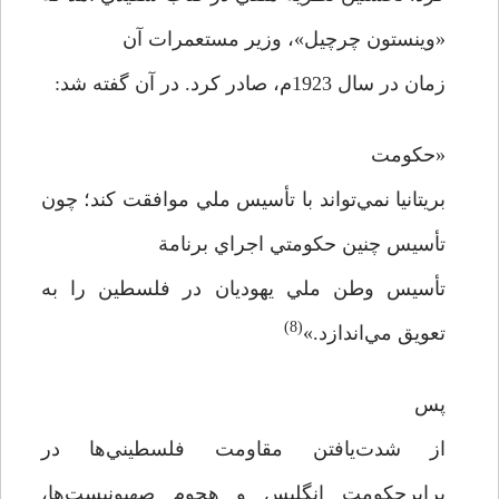
«وينستون چرچيل»، وزير مستعمرات آن
زمان در سال 1923م، صادر كرد. در آن گفته شد:
«حكومت
بريتانيا نمي‌تواند با تأسيس ملي موافقت كند؛ چون
تأسيس چنين حكومتي اجراي برنامة
تأسيس وطن ملي يهوديان در فلسطين را به
(8)
تعويق مي‌اندازد.»
پس
از شدت‌يافتن مقاومت فلسطيني‌ها در
برابرحكومت انگليس و هجوم صهيونيست‌ها،