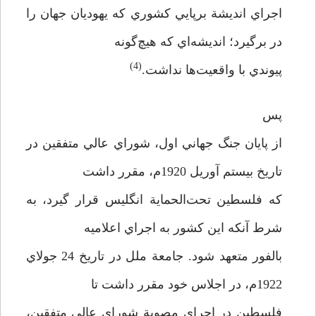
اجراي انديشة برپايي كشوري كه يهوديان جهان را
در برگيرد؛ انديشه‌اي كه هيچ‌گونه
(4)
پيوندي با واقعيت‌ها نداشت.
پس
از پايان جنگ جهاني اول، شوراي عالي متفقين در
تاريخ بيستم آوريل 1920م، مقرر داشت
كه فلسطين تحت‌الحماية انگليس قرار گيرد، به
‌شرط آنكه اين كشور به اجراي اعلاميه
بالفور متعهد شود. جامعة ملل در تاريخ 24 جولاي
1922م، در اجلاس خود مقرر داشت تا
فلسطين در اجراي مصوبة شوراي عالي متفقين،