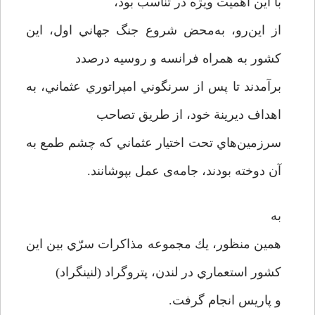
با اين اهميت ويژه در تناسب بود،
از این‌رو، به‌محض شروع جنگ جهاني اول، اين
كشور به همراه فرانسه و روسيه درصدد
برآمدند تا پس از سرنگوني امپراتوري عثماني، به
اهداف ديرينة خود، از طريق تصاحب
سرزمين‌هاي تحت اختيار عثماني كه چشم طمع به
آن دوخته بودند، جامه‌ی عمل بپوشانند.
به
همين منظور، يك مجموعه مذاكرات سرّي بين اين
كشور استعماري در لندن، پتروگراد (لنينگراد)
و پاريس انجام گرفت.