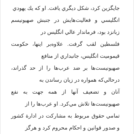
جايگزين كرد، شكل ديگري يافت. او كه يك يهودي
انگليسي و فعاليت‌هايش در جنبش صهيونيسم
زبانزد بود، فرماندار عالي انگليس در
فلسطين لقب گرفت. علاوه‌بر اينها، حكومت
قيموميت انگليس، جانبداري از منافع
صهيونيست‌ها بر ضد عرب‌ها را از حد گذراند،
در‌حالي‌كه همواره در زيان رساندن به
آنان و تضعيف آنها از همه جهت به نفع
صهيونيست‌ها تلاش مي‌كرد. او عرب‌ها را از
تمامي حقوق مربوط به مشاركت در ادارة كشور
و صدور قوانين و احكام محروم كرد و هرگز