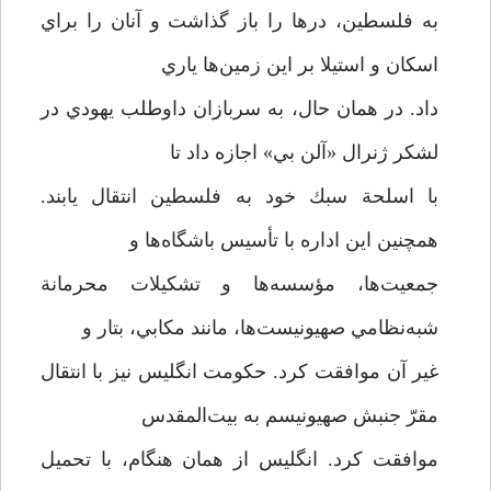
به فلسطين، درها را باز گذاشت و آنان را براي
اسكان و استيلا بر اين زمين‌ها ياري
داد. در همان حال، به سربازان داوطلب يهودي در
لشكر ژنرال «آلن بي» اجازه داد تا
با اسلحة سبك خود به فلسطين انتقال يابند.
همچنين اين اداره با تأسيس باشگاه‌ها و
جمعيت‌ها، مؤسسه‌ها و تشكيلات محرمانة
شبه‌نظامي صهيونيست‌ها، مانند مكابي، بتار و
غير آن موافقت كرد. حكومت انگليس نيز با انتقال
مقرّ جنبش صهيونيسم به بيت‌المقدس
موافقت كرد. انگليس از همان هنگام، با تحميل