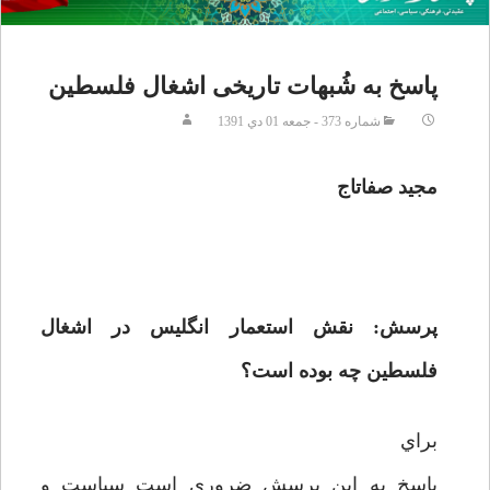
پاسخ به شُبهات تاریخی اشغال فلسطين
شماره 373 - جمعه 01 دي 1391
مجيد صفا‌تاج
پرسش: نقش استعمار انگليس در اشغال
فلسطين چه بوده است؟
براي
پاسخ به اين پرسش ضروري است سياست و