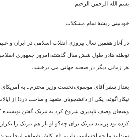
بسم الله الرحمن الرحیم
خودبینی ریشۀ تمام مشکلات
در آغاز هفمین سال پیروزی انقلاب اسلامی در ایران و عل
توطئه هادر طول شش سال گذشته،امروز جمهوری اسلامی ایر
هر زمانی دیگر در صحنه جهانی می درخشد.
بعداز سفر آقای موسوی،نخست وزیر محترم ـ به آمریکای م
نیکاراگوئه، یکی از دانشجویان متعهد و صاحب درد! از ایالا
وهیجان وصف ناپذیری شروع کرد به تبریک گفتن نویسنده 
کرده بود پرسید:تبریک برای چه؟و او باز هم تبریک را تکرار
نمیدانید ما چه احساسی داریم !ای کاش شماهم اینجا بودید