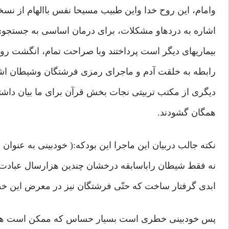
وامام، این روح خدا واین طبیب مسیحا نفس باالهام از نس
اشاره به دردهاو مشکلات، برای درمان اساسی به جستجوی
بیماریهای دیگر است پرداختند وبا صراحت تمام، انگشت روی
رابطه به خلقت آدم و ماجرای رمزی فرشتگان وشیطان اشا
دیگری از مکتب تربیتی نجات بخش قرآن برای ما بیان داشتند
همگان گشودند.
نکته جالب دربیان این ماجرا این بودکه:( خودبینی به عنوان 
نه فقط شیطان راباسابقه درخشان چندین هزارسال عبادت د
ابدی گرفتار ساخت که حتّی فرشتگان نیز در معرض این خط
پس خودبینی خطری است بسیار حساس که ممکن است هر ا