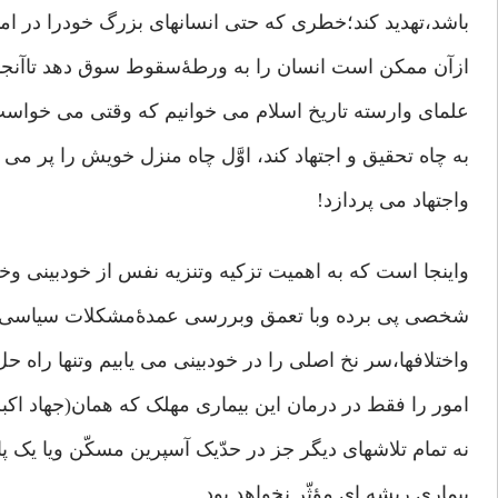
باشد،تهدید کند؛خطری که حتی انسانهای بزرگ خودرا در امان
ازآن ممکن است انسان را به ورطۀسقوط سوق دهد تاآنجاکه
علمای وارسته تاریخ اسلام می خوانیم که وقتی می خواست
به چاه تحقیق و اجتهاد کند، اوَّل چاه منزل خویش را پر می
واجتهاد می پردازد!
واینجا است که به اهمیت تزکیه وتنزیه نفس از خودبینی و
شخصی پی برده وبا تعمق وبررسی عمدۀمشکلات سیاسی وا
واختلافها،سر نخ اصلی را در خودبینی می یابیم وتنها راه ح
امور را فقط در درمان این بیماری مهلک که همان(جهاد اک
نه تمام تلاشهای دیگر جز در حدّیک آسپرین مسکّن ویا یک
بیماری ریشه ای مؤثّر نخواهد بود.