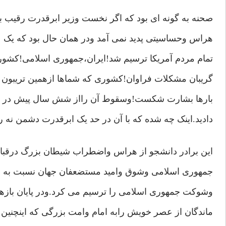
صحنه به گونه ای بود که اگر نخست وزیر ابرقدرت رقیب به 
هراس وحساسیتی پدید نمی آمد ودر همان حال بود که یک ع
تمام مردم آمریکا ترسیم شد!ایران،جمهوری اسلامی!کشو
گریبان مشکلات فراوان!کشوری که شماها ازهمین تریبون ه
بارها بشارت شکست!وسقوط آن رااز شش سال پیش در طی
دادید.اینک چه شده که با آن در حد یک ابرقدرت دشمن نه 
این برادر دانشجو از هراس واضطراب شیطان بزرگ درقب
جمهوری اسلامی وشوق وامید مستضعفان جهان نسبت به اس
وشوکت جمهوری اسلامی را ترسیم می کرد.ودر پایان بازهم 
ماندگان از عصر خویش رابه امام وامت بزرگی که اینچنین شگ