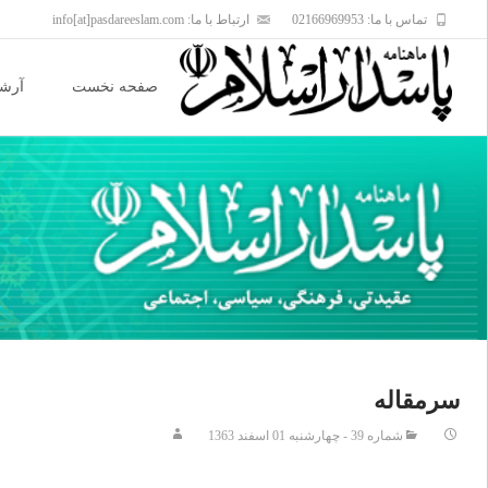
تماس با ما: 02166969953
ارتباط با ما: info[at]pasdareeslam.com
Skip
to
صفحه نخست
آرشی
content
سرمقاله
شماره 39 - چهارشنبه 01 اسفند 1363