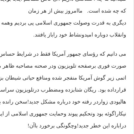
که چه شده است. ماامروز بیش از هر زمان
دیگری به قدرت وصولت جمهوری اسلامی پی بردیم وهمه 
وانقلاب دوباره امیدونشاط خود راباز یافتند.
می دانیم که رؤسای جمهور آمریکا فقط در شرایط حساس و
صورت فوری برصفحه تلویزیون ودر صحنه مصاحبه ظاهر م
اتمی زیر گوش آمریکا منفجر شده ومنافع حیاتی شیطان بزر
قرارداده بود. ریگان شتابزده ومضطرب درتلویزیون سراس
هالیودی زواردر رفته خود درباره مشکل جدید!سخن رانده
نیکاراگوئه بود وتحکیم پیوند وحمایت جمهوری اسلامی از
دراباره این خطر جدید!وچگونگی برخورد باآن!