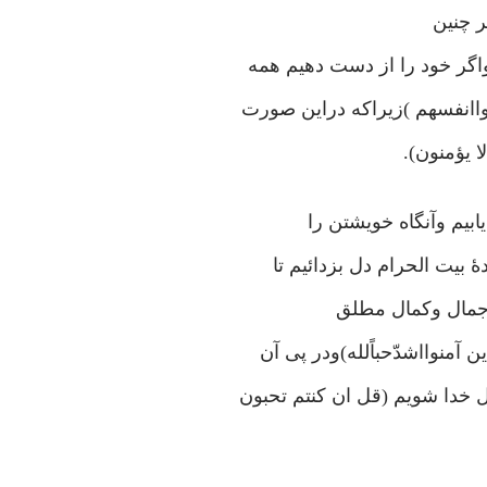
ر چنین
اگر خود را از دست دهیم همه
واانفسهم )زیراکه دراین صورت
ا یؤمنون).
بیم وآنگاه خویشتن را
 بیت الحرام دل بزدائیم تا
 وجمال وکمال مطلق
آمنوااشدّحباًلله)ودر پی آن
 خدا شویم (قل ان کنتم تحبون