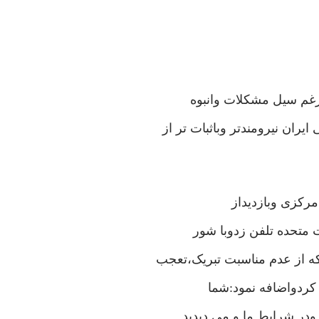
یرغم سیل مشکلات وانبوه
ان نیرومندتر وباثبات تر از
رکزی وبازدیداز
ت متحده تلفن زدوبا شور
که از عدم مناسبت تبریک،تعجب
 کردواضافه نمود:شما
 ودر شرایط ما و می دیدید