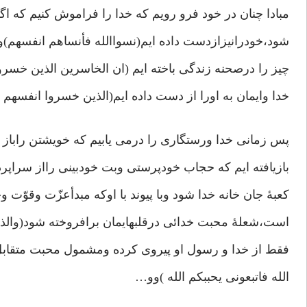
مبادا چنان در خود فرو رویم که خدا را فراموش کنیم که اگ
شود،خودرانیزازدست داده ایم(نسواالله فأنساهم انفسهم)و
چیز را درصحنه زندگی باخته ایم (ان الخاسرین الذین خسر
خدا وایمان به اورا از دست داده ایم(الذین خسروا انفسهم ل
پس زمانی خدا ورستگاری را درمی یابیم که خویشتن راباز یا
بازیافته ایم که حجاب خودپرستی وبت خودبینی رااز سراپردۀ
کعبۀ جان خانه خدا شود وبا پیوند با اوکه مبدأعزّت وقوّت
است،شعلۀ محبت خدائی درقلبهایمان برافروخته شود(والذین 
فقط از خدا و رسول او پیروی کرده ومشمول محبت متقابل
الله فاتبعونی یحببکم الله )وو…