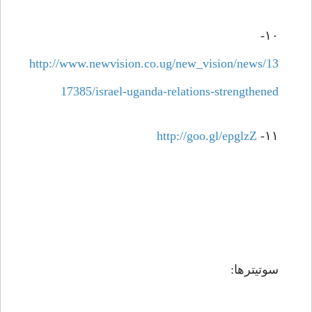
۱۰-
http://www.newvision.co.ug/new_vision/news/13
17385/israel-uganda-relations-strengthened
http://goo.gl/epglzZ
۱۱-
سوتیترها: