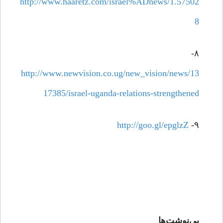
http://www.haaretz.com/israel%ADnews/1.57502
8
۸-
http://www.newvision.co.ug/new_vision/news/13
17385/israel-uganda-relations-strengthened
http://goo.gl/epglzZ
۹-
پی‌نوشت‌ها