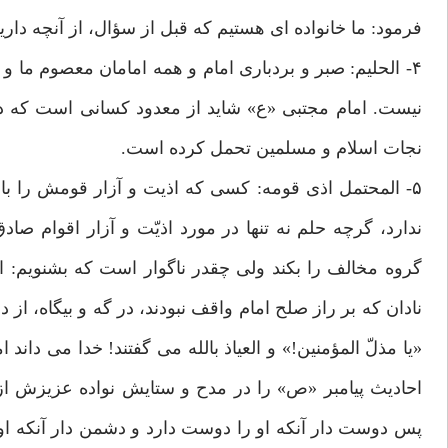
فرمود: ما خانواده ای هستیم که قبل از سؤال، از آنچه داری
۴- الحلیم: صبر و بردباری امام و همه امامان معصوم ما
نیست. امام مجتبی «ع» شاید از معدود کسانی است که د
نجات اسلام و مسلمین تحمل کرده است.
۵- المحتمل اذی قومه: کسی که اذیت و آزار قومش را با
ندارد، گرچه حلم نه تنها در مورد اذیّت و آزار اقوام 
گروه مخالف را بکند ولی چقدر ناگوار است که بشنویم: ا
نادان که بر راز صلح امام واقف نبودند، در گه و بیگاه، ا
«یا مذلّ المؤمنین!» و العیاذ بالله می گفتند! خدا می داند
احادیث پیامبر «ص» را در مدح و ستایش نواده عزیزش از
پس دوست دار آنکه او را دوست دارد و دشمن دار آنکه 