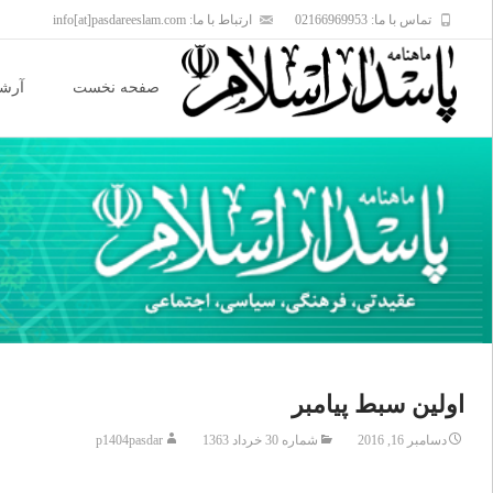
تماس با ما: 02166969953
ارتباط با ما: info[at]pasdareeslam.com
Skip
to
صفحه نخست
آرشی
content
اولین سبط پیامبر
دسامبر 16, 2016
شماره 30 خرداد 1363
p1404pasdar