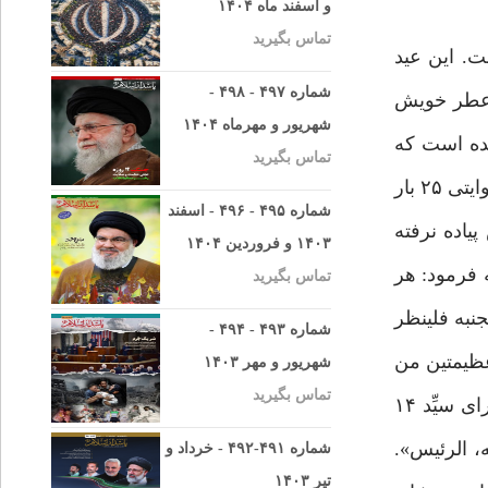
و اسفند ماه ۱۴۰۴
تماس بگیرید
ت. این عید
شماره ۴۹۷ - ۴۹۸ -
ی عطر خویش
شهریور و مهرماه ۱۴۰۴
ده است که
تماس بگیرید
شبیهترین مردم به جدّ بزرگوارش پیامبر اکرم «ص» بود. «کان اشبه الناس برسول الله -ص- ». امام مجتبی ۲۰ بار و در روایتی ۲۵ بار
شماره ۴۹۵ - ۴۹۶ - اسفند
یاده نرفته
۱۴۰۳ و فروردین ۱۴۰۴
 فرمود: هر
تماس بگیرید
نبه فلینظر
شماره ۴۹۳ - ۴۹۴ -
عظیمتین من
شهریور و مهر ۱۴۰۳
تماس بگیرید
المسلمین». این فرزند من سیّد است. شاید که خداوند بوسیله او بین دو گروه بزرگ از مسلمانان صلح برقرار سازد. برای سیِّد ۱۴
ه، الرئیس».
شماره ۴۹۱-۴۹۲ - خرداد و
تیر ۱۴۰۳