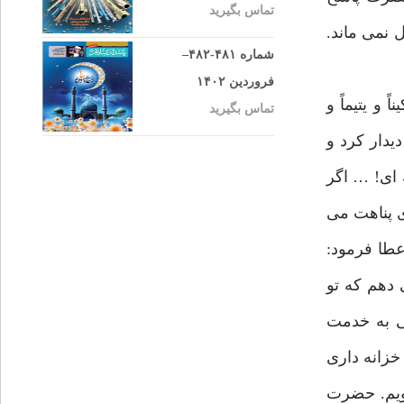
تماس بگیرید
 نمی ماند.
شماره ۴۸۱-۴۸۲–
فروردین ۱۴۰۲
و یتیماً و
تماس بگیرید
یدار کرد و
 ای! … اگر
ی پناهت می
عطا فرمود:
دهم که تو
بی به خدمت
خزانه داری
گویم. حضرت