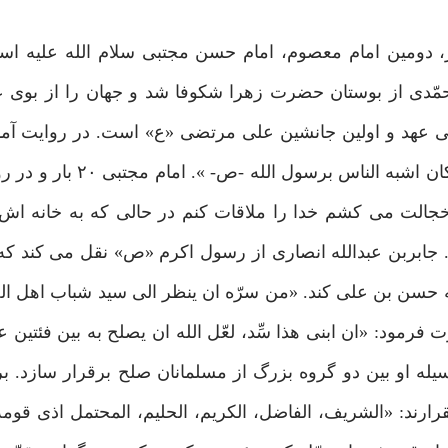
ر، دومین امام معصوم، امام حسن مجتبی سلام الله علیه اس
ل محمّدی از بوستان حضرت زهرا شکوفا شد و جهان را از بو
 عهد و اولین جانشین علی مرتضی «ع» است. در روایت آم
 خجالت می کشم خدا را ملاقات کنم در حالی که به خانه اش پ
د. جابربن عبدالله انصاری از رسول اکرم «ص» نقل می کند که
حسن بن علی کند. «من سرّه ان ینظر الی سید شباب اهل الج
مود: «ان ابنی هذا سِّد، لعّل الله ان یصلح به بین فئتین 
نقرارند: «الشریف، الفاضل، الکریم، الحلیم، المحتمل اذی قوم