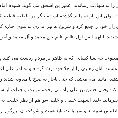
ر را به شهادت رساندند. عمیر بن اسحق می گوید: شنیدم ام
است، ولی این بار نه مانند گذشته است، جگر من قطعه قطعه 
 یاران خود را جمع کرد و شروع به تیر اندازی به سوی جنازه ک
ی بیرون کشیدند. اللهم العن اول ظالم ظلم حق محمد و آل محمد و آخر
عنوی. چه بسا کسانی که به ظاهر بر مردم ریاست می کنند و
ا هستند. آنان رهبری را از جدّ خود ارث گرفته و به امر علی ا
، مانند امام مجتبی که حتی ناچار به صلح با معاویه شدند و
که: وقتی حسن بن علی راه می رفت، مهابت و جلالت از سیم
فرماید: «لقد اشبهت خَلقی و خُلقی»تو هم از نظر خلقت ب
یش شبیه به پیامبر باشد، باید هیبت و شوکت آن بزرگوار را 