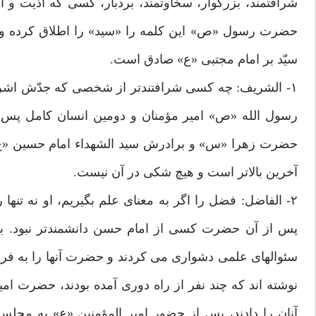
شرافتمند، بزرگوار، سخاوتمند، بردبار، کسی که اذیت و 
حضرت رسول «ص» این کلمه را «سید» را اطلاق کرده و تما
سیّد بر امام مجتبی «ع» صادق است.
۱- الشریف: چه کسی شرافتندتر از شخصی که جدّش ا
رسول الله «ص» امیر مؤمنان و دومین انسان کامل پس ا
حضرت زهرا «س» و برادرش سید الشهداء امام حسین «ع» 
آخرین بالاتر است و هیچ شکی در آن نیست.
۲- الفاضل: فضل را اگر به معنای علم بگیریم، او نه تنه
پس از آن حضرت کسی از امام حسن دانشمندتر نبود. ب
سئوالهای علمی دشواری می کردند و حضرت آنها را به فرز
نوشته اند که چند نفر از راه دوری آمده بودند، حضرت ا
آنان را دادند، پس از حضور امیر المؤمنین «ع» به م