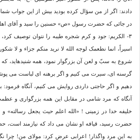
دادند: اگر از من سؤال کرده بودید بیش از این جواب شما 
در جائی که حضرت رسول «ص» حسنین را سید و آقای اهل
۳- الکریم: جود و کرم شجره طیبه را نتوان توصیف کرد، 
اسیراً، انما نطعمک لوجه الله لا نرید منکم جزاء و لا ش
شروع به سبّ و لعن آن بزرگوار نمود، همه شنیده‏اید، که 
گرسنه ای، سیرت می کنیم و اگر برهنه ای لباست می پوشانی
دهیم و اگر حاجتی داردی روایش می کنیم، آنگاه فرمود: با
آنگاه که مرد شامی در مقابل این همه بزرگواری و عظ
خلیفه خدا در زمینی ! «الله اعلم حیث یجعل رسالته» و 
حضرت رسید، قیافه او نشان می داد که نیازمند است، حضر
به این مرد واگذار! اعرابی عرض کرد: مولای من! چرا ن