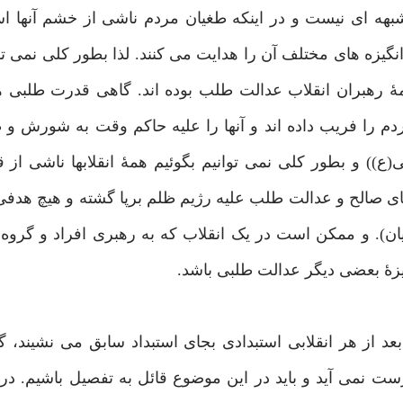
د شبهه ای نیست و در اینکه طغیان مردم ناشی از خشم آنها 
انگیزه های مختلف آن را هدایت می کنند. لذا بطور کلی نمی تو
همۀ رهبران انقلاب عدالت طلب بوده اند. گاهی قدرت طلبی 
م را فریب داده اند و آنها را علیه حاکم وقت به شورش و ط
ع)) و بطور کلی نمی توانیم بگوئیم همۀ انقلابها ناشی از
نهای صالح و عدالت طلب علیه رژیم ظلم برپا گشته و هیچ هدف
یان). و ممکن است در یک انقلاب که به رهبری افراد و گروه
یزۀ بعضی دیگر عدالت طلبی باشد.
د از هر انقلابی استبدادی بجای استبداد سابق می نشیند، گ
ت نمی آید و باید در این موضوع قائل به تفصیل باشیم. در