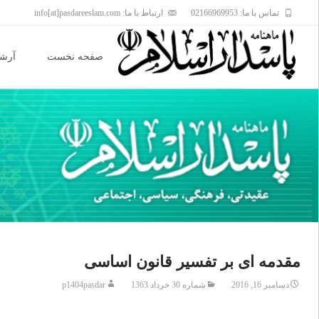
تماس با ما: 02166969953
ارتباط با ما: info[at]pasdareeslam.com
Skip
to
صفحه نخست
آرشی
content
مقدمه ای بر تفسیر قانون اساسی
دسامبر 16, 2016
شماره 30 خرداد 1363
p1404pasdar