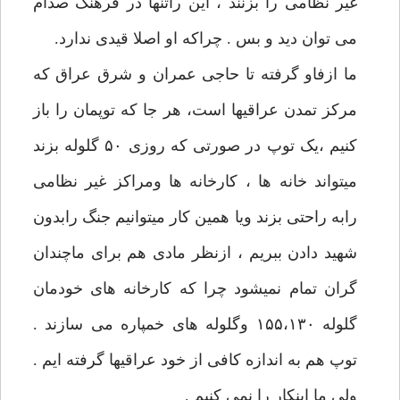
غیر نظامی را بزنند ، این راتنها در فرهنگ صدام
می توان دید و بس . چراکه او اصلا قیدی ندارد.
ما ازفاو گرفته تا حاجی عمران و شرق عراق که
مرکز تمدن عراقیها است، هر جا که توپمان را باز
کنیم ،یک توپ در صورتی که روزی ۵۰ گلوله بزند
میتواند خانه ها ، کارخانه ها ومراکز غیر نظامی
رابه راحتی بزند ویا همین کار میتوانیم جنگ رابدون
شهید دادن ببریم ، ازنظر مادی هم برای ماچندان
گران تمام نمیشود چرا که کارخانه های خودمان
گلوله ۱۵۵،۱۳۰ وگلوله های خمپاره می سازند .
توپ هم به اندازه کافی از خود عراقیها گرفته ایم .
ولی ما اینکار را نمی کنیم .