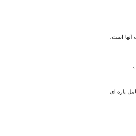
ت آنها است،
ت.
مل پاره ای