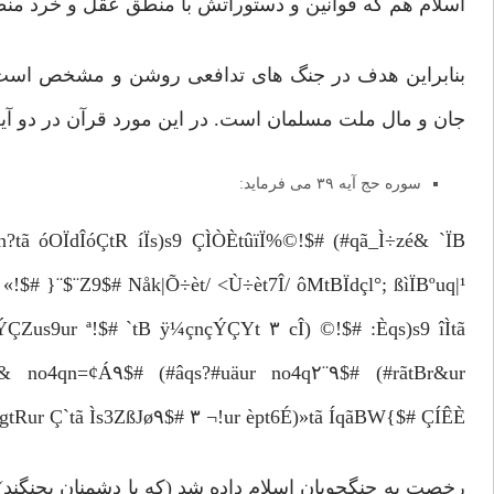
اسلام هم که قوانین و دستوراتش با منطق عقل و خرد من
بنابراین هدف در جنگ های تدافعی روشن و مشخص است: 
جان و مال ملت مسلمان است. در این مورد قرآن در دو آیه
سوره حج آیه ۳۹ می فرماید:
?tã óOÏdÎóÇtR íÏs)s9 ÇÌÒÈtûïÏ%©!$# (#qã_Ì÷zé& `ÏB
ùy «!$# }¨$¨Z9$# Nåk|Õ÷èt/ <Ù÷èt7Î/ ôMtBÏdçl°; ßìÏBºuq|¹
ÝÇZus9ur ª!$# `tB ÿ¼çnçÝÇYt ۳ cÎ) ©!$# :Èqs)s9 îÌtã
o4qn=¢Á۹$# (#âqs?#uäur no4q۲¨۹$# (#rãtBr&ur
gtRur Ç`tã Ìs3ZßJø۹$# ۳ ¬!ur èpt6É)»tã ÍqãBW{$# ÇÍÊÈ
رخصت به جنگجویان اسلام داده شد (که با دشمنان بجنگند) ز