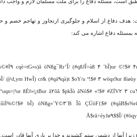
طبق است، مسئله دفاع را برای ملت مسلمان لازم و واجب دا
هدف دفاع از اسلام و جلوگیری ازتجاوز و تهاجم خصم و ح
 بمسئله دفاع اشاره می کند:
%©#Ï۹ cqè=tG»s)ã öNßg¯Rr’Î/ (#qßJÎ=àß ۴ ¨bÎ)ur ©!$# ۴n
ÎötóÎ/ @d,ym HwÎ) cr& (#qä۹qà)t $oY/u ª!$# ۳ wöqs9ur ßìø
uqn=|¹ur ßÉf»|¡tBur ã۲õã $pkÏù ãNó$# «!$# #ZÏV۲ ۳ cu
%©!$# bÎ) öNßg»¨Y©۳¨B Îû ÇÚöF{$# (#qãB$s%r& n
Å$rã÷èyJø۹$$Î/ (#öqy
یرا آنها از دشمن ستم کشیدند و خدا بر یاری آنها قادر است. 