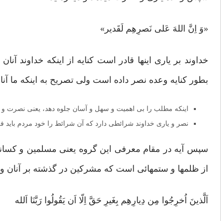
«وَ اِنَّ اللهَ عَلی نَصرِهِم لَقَدیر»
خداوند بر یاری اینها قادر است کنایه از اینکه خداوند آنان
بطور کنایه وعده نصر داده است ولی تصریح به اینکه ما آنا
اینکه مطلب را بی اهمیت و سهل و آسان جلوه دهد، یعنی نصرت و
نصر و یاری خداوند شرائطی دارد که آن شرائط را خود مردم باید فراه
سپس آیه در مقام معرفی این گروه یعنی مسلمین و کسانی ک
از ظلمها و ستمهائی است که مشرکین در گذشته بر آنان وار
اَلَّذینَ اُخرِجُوا مِن دِیارِهِم بِغَیرِ حَقَّ اِلّا اَن یَقُولُوا رَبَّنَا اَلله