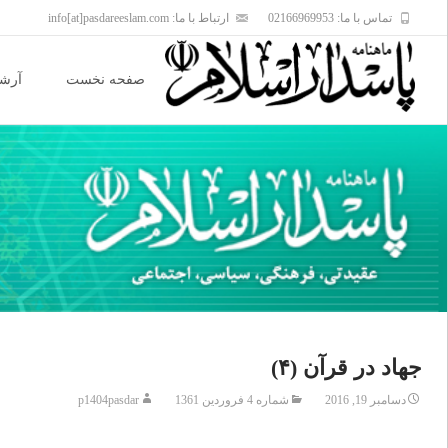
تماس با ما: 02166969953
ارتباط با ما: info[at]pasdareeslam.com
Skip
to
صفحه نخست
آرشی
content
جهاد در قرآن (۴)
دسامبر 19, 2016
شماره 4 فروردین 1361
p1404pasdar